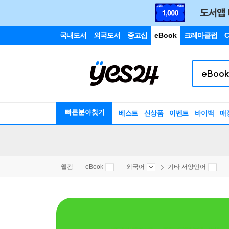
국내도서
외국도서
중고샵
eBook
크레마클럽
C
빠른분야찾기
베스트
신상품
이벤트
바이백
매
웰컴
eBook
외국어
기타 서양언어