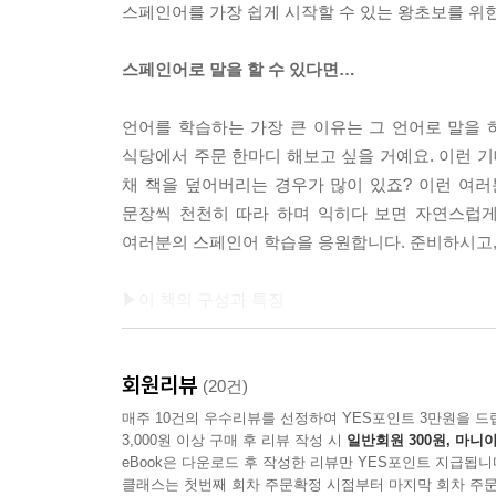
스페인어를 가장 쉽게 시작할 수 있는 왕초보를 위한
스페인어로 말을 할 수 있다면…
언어를 학습하는 가장 큰 이유는 그 언어로 말을 
식당에서 주문 한마디 해보고 싶을 거예요. 이런 기
채 책을 덮어버리는 경우가 많이 있죠? 이런 여
문장씩 천천히 따라 하며 익히다 보면 자연스럽게
여러분의 스페인어 학습을 응원합니다. 준비하시고,
▶이 책의 구성과 특징
▷도입
회원리뷰
스페인어를 처음 접하는 학습자를 위해 스페인어
(20건)
스페인어 학습에 기본기를 다질 수 있습니다.
매주 10건의 우수리뷰를 선정하여 YES포인트 3만원을 드
3,000원 이상 구매 후 리뷰 작성 시
일반회원 300원, 마니아
eBook은 다운로드 후 작성한 리뷰만 YES포인트 지급됩니
▷2분 만에 초간단 개념 잡기
클래스는 첫번째 회차 주문확정 시점부터 마지막 회차 주문