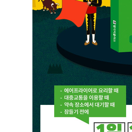
37 누구세요?
38 새 직장은 어때?
39 이건 어떻게 읽어요?
40 얼마예요?
Review 36-40
스페인 대표 축제
41 화장실이 어디예요?
42 네 생일이 언제야?
43 네 직업이 뭐야?
44 네가 가장 좋아하는 색이 뭐야?
45 쉬는 게 어때?
Review 41-45
PART 4 숫자, 시간, 나이, 날짜, 요일을 말해 봐요.
46 숫자 익히기
47 시간 묻고 답하기
48 나이 묻고 답하기
49 날짜 묻고 답하기