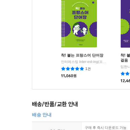
착! 붙는 프랑스어 단어장
착! 
걸음
인터레스팅 Inter-est-ing(프랑스어 번역 네트워크) 저
임한나
1건
11,060
원
12,4
배송/반품/교환 안내
배송 안내
구매 후 즉시 다운로드 가능