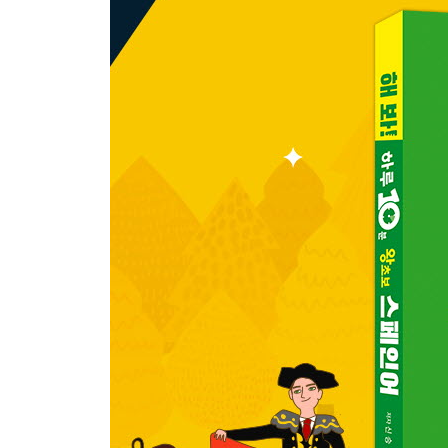
Review 21-25
26 나는 쉬고 싶어.
27 난 와인이 맥주보다 좋아.
28 난 축구를 좋아해.
29 난 강아지들을 좋아해.
30 머리가 아파.
Review 26-30
스페인의 독특한 시간 개념
31 너를 만나서 기뻐.
32 난 그렇다고 생각해.
33 물 주세요.
34 날씨가 좋네요.
35 도와주셔서 감사해요.
Review 31-35
PART 3 궁금한 건 물어 봐야죠!
36 이건 뭐야?