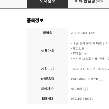
도서정보
리뷰/한줄평
(20/6)
품목정보
발행일
2021년 05월 12일
배송 없이 구매 후 바로 읽
제한없음
이용안내
TTS 불가능
저작권 보호를 위해 인쇄 기
지원기기
크레마 /PC(윈도우 - 4K 모
파일/용량
PDF(DRM) | 8.45MB
페이지 수
약 236쪽
ISBN13
9791167340061