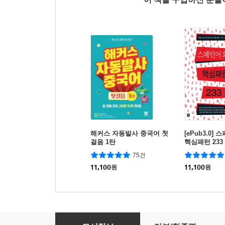
해커스 자동발사 중국어 첫
[ePub3.0]
걸음 1탄
핵심패턴 233
75건
11,100
원
11,100
원
해 봐! 하루 10분 왕초보 스페인어