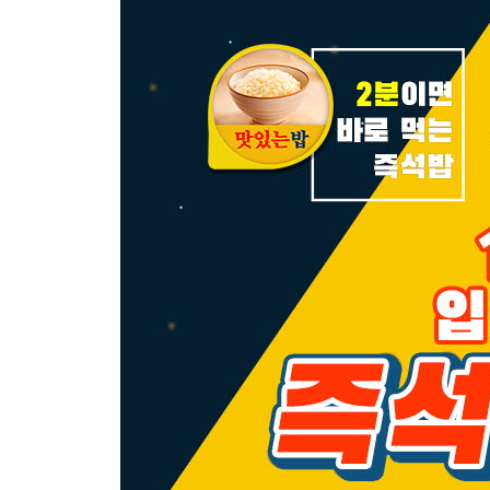
15 우리 여행 가자.
Review 11-15
생활 속 스페인어
PART 2 상대방과 소통해 보세요.
16 나는 운전할 수 있어.
17 지나가도 돼요?
18 테이블 좀 치워 주실래요?
19 나 더워.
20 너 추워?
Review 16-20
스페인어로 이름 짓기
21 나 좋은 생각이 있어.
22 나는 가봐야 해.
23 도움이 필요해요.
24 물이 있나요?
25 전 물을 원해요.