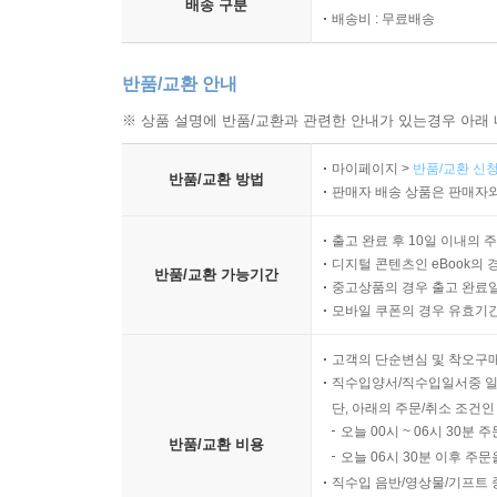
배송 구분
배송비 : 무료배송
반품/교환 안내
※ 상품 설명에 반품/교환과 관련한 안내가 있는경우 아래 
마이페이지 >
반품/교환 신청
반품/교환 방법
판매자 배송 상품은 판매자와
출고 완료 후 10일 이내의 
디지털 콘텐츠인 eBook의 
반품/교환 가능기간
중고상품의 경우 출고 완료일
모바일 쿠폰의 경우 유효기간(
고객의 단순변심 및 착오구
직수입양서/직수입일서중 일
단, 아래의 주문/취소 조건인
오늘 00시 ~ 06시 30분 
반품/교환 비용
오늘 06시 30분 이후 주문
직수입 음반/영상물/기프트 