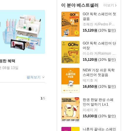
이 분야 베스트셀러
더보기
GO! 독학 스페인어 첫
걸음
조혜진 저/Pedro Pombo 감수
15,120
원
(10% 할인)
GO! 독학 스페인어 단
어장
이소라 저/Raimon Blancafort 감수
15,120
원
(10% 할인)
원한 혜택
년 08월 13일
NEW 가장 쉬운 독학
스페인어 첫걸음
펼쳐보기
박기호 저
16,650
원
(10% 할인)
1
/5
한권 한달 완성 스페
인어 말하기 Lv.1
이세미 저
15,030
원
(10% 할인)
나혼자 끝내는 스페인