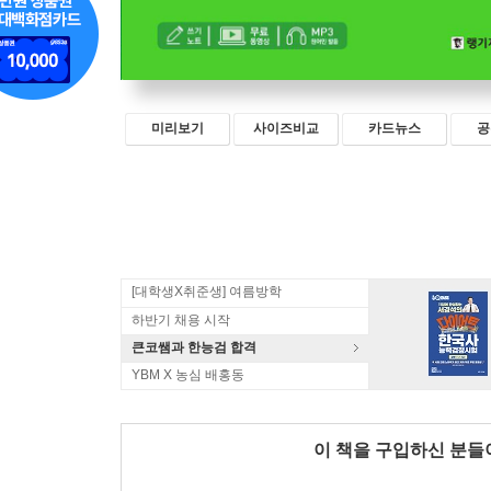
미리보기
사이즈비교
카드뉴스
공
[대학생X취준생] 여름방학
하반기 채용 시작
큰코쌤과 한능검 합격
YBM X 농심 배홍동
이 책을 구입하신 분