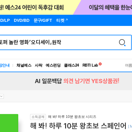
D/LP
DVD/BD
문구
/GIFT
티켓
독서유형검사
RBTI Lab
장안내
채널예스
사락
예스펀딩
클래스24
여
독서유형검사
AI 일문백답
의견 남기면 YES상품권!
해 봐! 하루 10분 왕초보 시리즈
소득공제
해 봐! 하루 10분 왕초보 스페인어
[