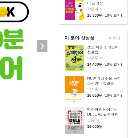
어 단어장
곽은미 저
15,300
원
(10% 할인)
이 분야 신상품
더보기
잼잼 쉬운 스페인어
첫걸음
박은주 저
14,400
원
(10% 할인)
NEW 가장 쉬운 독학
스페인어 첫걸음
박기호 저
16,650
원
(10% 할인)
따라하면 완성되는
DELE A2 필수어휘
조율 저
19,000
원