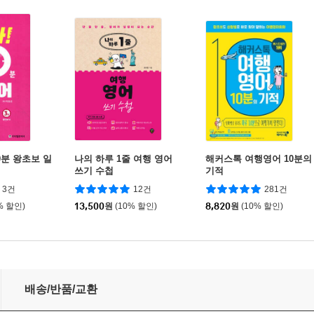
10분 왕초보 일
나의 하루 1줄 여행 영어
해커스톡 여행영어 10분의
쓰기 수첩
기적
3건
12건
281건
% 할인)
13,500
원
(10% 할인)
8,820
원
(10% 할인)
배송/반품/교환