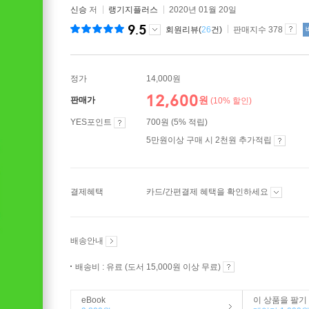
신승
저
랭기지플러스
2020년 01월 20일
9.5
회원리뷰(
26
건)
판매지수 378
정가
14,000원
12,600
원
판매가
(10% 할인)
YES포인트
700원 (5% 적립)
5만원이상 구매 시 2천원 추가적립
결제혜택
카드/간편결제 혜택을 확인하세요
배송안내
배송비 : 유료 (도서 15,000원 이상 무료)
eBook
이 상품을 팔기