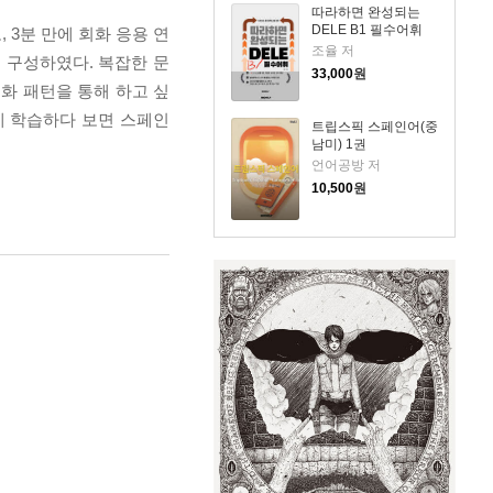
따라하면 완성되는
DELE B1 필수어휘
 3분 만에 회화 응용 연
조율 저
록 구성하였다. 복잡한 문
33,000
원
회화 패턴을 통해 하고 싶
게 학습하다 보면 스페인
트립스픽 스페인어(중
남미) 1권
언어공방 저
10,500
원