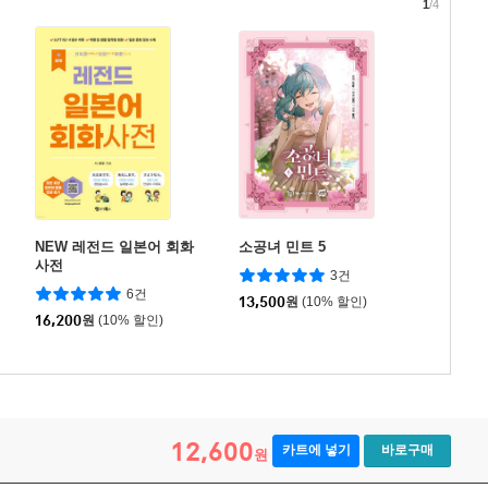
1
/4
NEW 레전드 일본어 회화
소공녀 민트 5
사전
3건
6건
13,500
원
(10% 할인)
16,200
원
(10% 할인)
12,600
카트에 넣기
바로구매
원