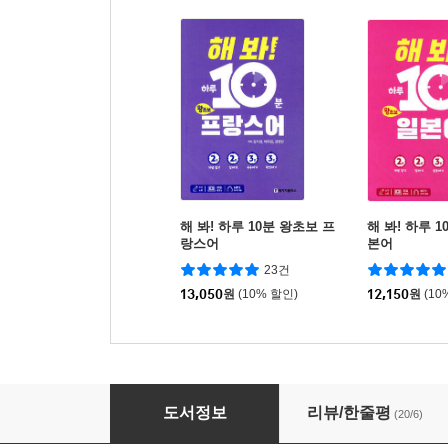
해 봐! 하루 10분 왕초보 프
해 봐! 하루 
랑스어
본어
23건
13,050
원
(10% 할인)
12,150
원
(10
해 봐! 하루 10분 왕초보 스페인어
도서정보
리뷰/한줄평
(20/6)