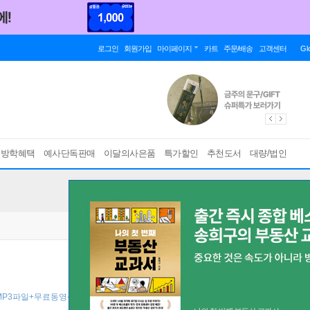
로그인
회원가입
마이페이지
카트
주문/배송
고객센터
Gl
름방학혜택
예사단독판매
이달의사은품
특가할인
추천도서
대량/법인
 MP3파일+무료동영상강의+쓰기노트 ]