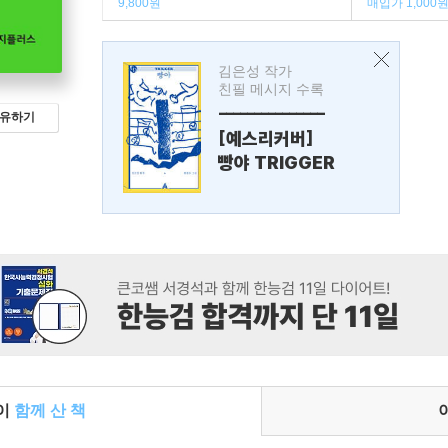
9,800원
매입가 1,000
김은성 작가
친필 메시지 수록
---------------
유하기
[예스리커버]
빵야 TRIGGER
들이
함께 산 책