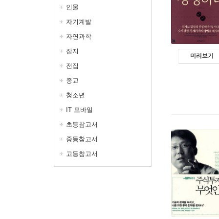
인물
자기계발
자연과학
잡지
미리보기
전집
종교
청소년
IT 모바일
초등참고서
중등참고서
고등참고서