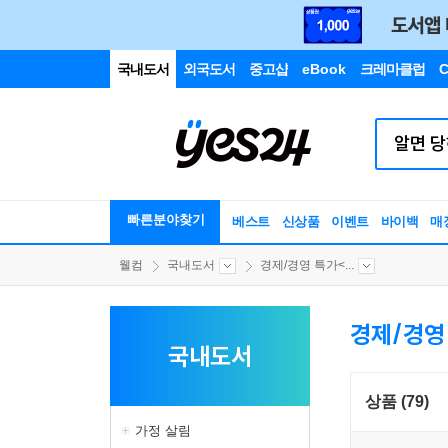
국내도서
외국도서
중고샵
eBook
크레마클럽
C
빠른분야찾기
베스트
신상품
이벤트
바이백
매
웰컴
국내도서
경제/경영 특가<...
경제/경영
국내도서
상품 (79)
가정 살림