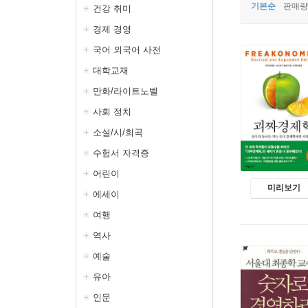
기본순
판매량
건강 취미
경제 경영
국어 외국어 사전
대학교재
만화/라이트노벨
사회 정치
소설/시/희곡
수험서 자격증
어린이
미리보기
에세이
여행
역사
예술
유아
인문