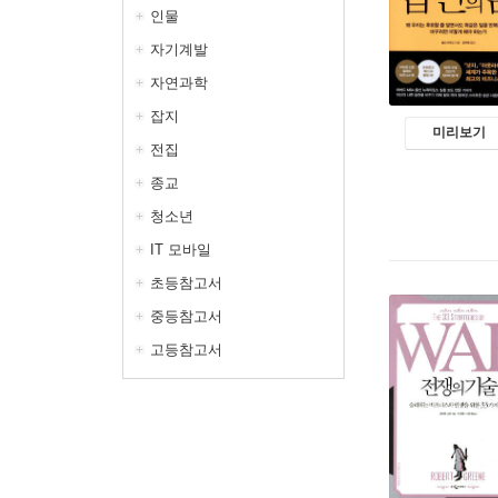
인물
자기계발
자연과학
잡지
미리보기
전집
종교
청소년
IT 모바일
초등참고서
중등참고서
고등참고서