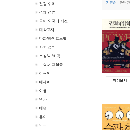
기본순
판매량
건강 취미
경제 경영
국어 외국어 사전
대학교재
만화/라이트노벨
사회 정치
소설/시/희곡
수험서 자격증
어린이
미리보기
에세이
여행
역사
예술
유아
인문