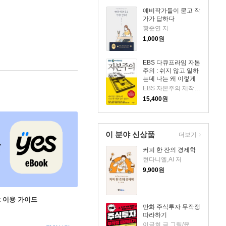
예비작가들이 묻고 작
가가 답하다
황준연 저
1,000
원
EBS 다큐프라임 자본
주의 : 쉬지 않고 일하
는데 나는 왜 이렇게
살기 힘든가
EBS 자본주의 제작팀 저/EBS MEDIA 기획
15,400
원
이 분야 신상품
더보기
커피 한 잔의 경제학
현다니엘,AI 저
9,900
원
ok 이용 가이드
만화 주식투자 무작정
따라하기
이금희 글,그림/윤재수 원작