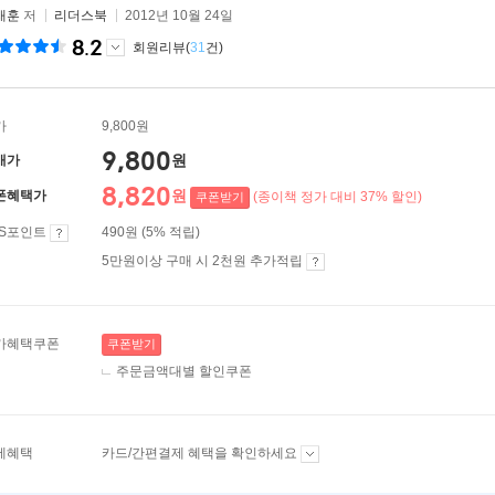
재훈
저
리더스북
2012년 10월 24일
8.2
회원리뷰(
31
건)
가
9,800원
9,800
원
매가
8,820
원
폰혜택가
(종이책 정가 대비 37% 할인)
쿠폰받기
ES포인트
490원 (5% 적립)
5만원이상 구매 시 2천원 추가적립
가혜택쿠폰
쿠폰받기
주문금액대별 할인쿠폰
제혜택
카드/간편결제 혜택을 확인하세요