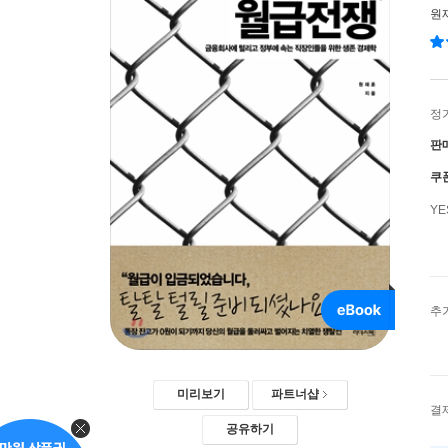
원
정
판
쿠
Y
추
미리보기
파트너샵
결
공유하기