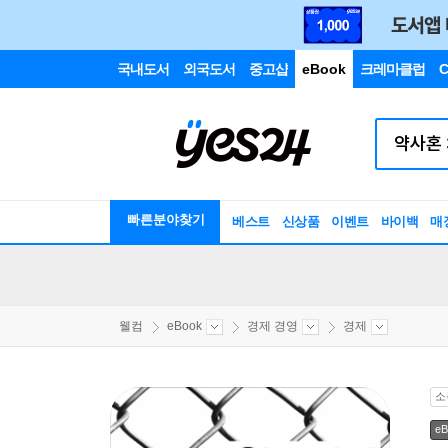
국내도서
외국도서
중고샵
eBook
크레마클럽
C
빠른분야찾기
베스트
신상품
이벤트
바이백
매
웰컴
eBook
경제 경영
경제
소
eB