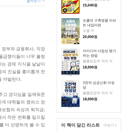
펼쳐보기
15,040
원
쏘쿨의 구축명품 아파
트 내집마련
쏘쿨 저
20,000
원
 정부와 금융회사, 직장
아이디어 사업성 평가
하는 방법
“월급쟁이들이 너무 불쌍
볼륨편집부 저자 저
하는 경제 지식을 낱낱이
18,000
원
금의 진실을 흥미롭게 전
을 까발린다.
3천억 성공신화 아정
당
볼륨편집부 저자 저
여주고 경각심을 일깨워준
18,000
원
한국 대학들의 캠퍼스 장
대보험의 속성과 퇴직금,
에서 작은 변화를 일으킬
를 더 선명하게 볼 수 있
이 책이 담긴
리스트
더보기