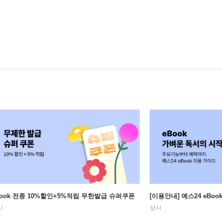
Book 전종 10%할인+5%적립 무한발급 슈퍼쿠폰
[이용안내] 예스24 eBo
시
상시