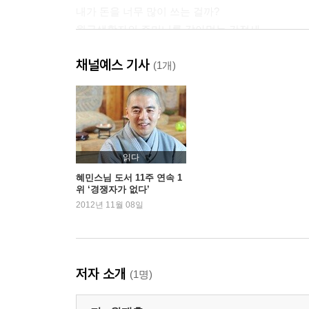
내가 돈을 너무 많이 쓰는 걸까?
월급생활자의 주머니를 갉아먹는 간접세
간접세, 대기업 회장님과 월급쟁이는 평등하다
채널예스 기사
연말정산, 13번째 월급이라는 착각
(1개)
왜 종부세는 사라졌나?
3. 8,000원으로 오른 점심 백반, 4,000원의 행방은?
월급 빼고 다 오르는 데는 이유가 있다
정부는 왜 물가상승을 방관할까?
읽다
우리나라의 물가는 적당할까?
혜민스님 도서 11주 연속 1
위 ‘경쟁자가 없다’
물가는 그대로라는데 가벼워지는 장바구니
2012년 11월 08일
인플레이션으로 인한 타격은 월급쟁이가 떠안는다
4. 한국의 대기업 보고서
‘대기업으로 이직하고 싶다’
저자 소개
(1명)
직장인은 시스템을 위해 봉사한다
부유한 집 부모님들만 안다는 ‘동기부여’의 힘