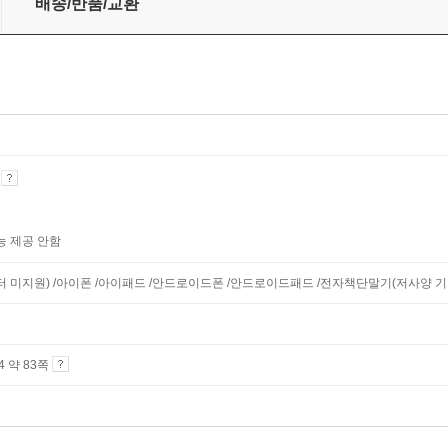
배송/반품/교환
기
능 제공 안함
니터 미지원) /아이폰 /아이패드 /안드로이드폰 /안드로이드패드 /전자책단말기(저사양 기기 
A4 약 83쪽