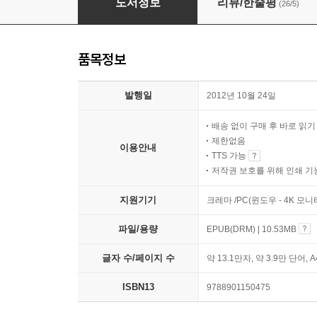
도서정보
리뷰/한줄평
(26/5)
품목정보
발행일
2012년 10월 24일
배송 없이 구매 후 바로 읽
제한없음
이용안내
TTS 가능
저작권 보호를 위해 인쇄 기
지원기기
크레마 /PC(윈도우 - 4K 모
파일/용량
EPUB(DRM) | 10.53MB
글자 수/페이지 수
약 13.1만자, 약 3.9만 단어, 
ISBN13
9788901150475