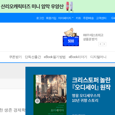
로그인
회원가입
마이페이지
카트
주문/배송
고객센터
Gl
쿠폰받기
단독선출간
eBook필기방법
eBook리더기
디지털머니
한 생존 경제학
[ EPUB ]