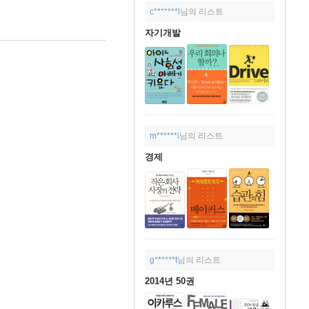
c*******l
님의 리스트
자기개발
m******i
님의 리스트
경제
g******t
님의 리스트
2014년 50권