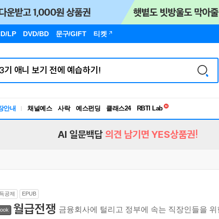
D/LP
DVD/BD
문구
/GIFT
티켓
독서유형검사
RBTI Lab
장안내
채널예스
사락
예스펀딩
클래스24
독서유형검사
AI 일문백답
의견 남기면 YES상품권!
득공제
EPUB
월급전쟁
금융회사에 털리고 정부에 속는 직장인들을 위
ook