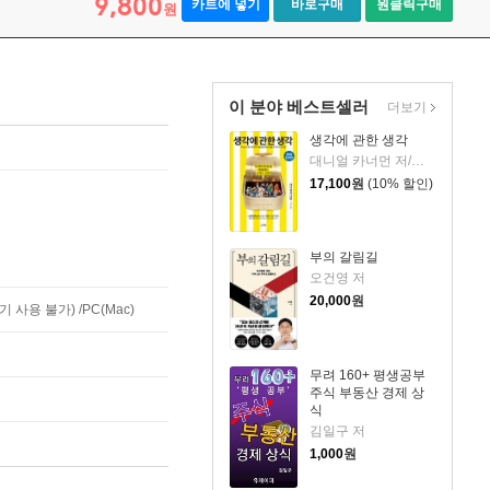
9,800
카트에 넣기
바로구매
원클릭구매
원
이 분야 베스트셀러
더보기
생각에 관한 생각
대니얼 카너먼 저/이창신 역
17,100
원
(10% 할인)
부의 갈림길
오건영 저
20,000
원
사용 불가) /PC(Mac)
무려 160+ 평생공부
주식 부동산 경제 상
식
김일구 저
1,000
원