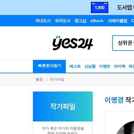
국내도서
외국도서
중고샵
eBook
크레마클럽
C
빠른분야찾기
베스트
신상품
이벤트
바이백
매
웰컴
작가파일
이명경
작
작가파일
작가 혹은 작가와 작품명을
함께 검색해 보세요.