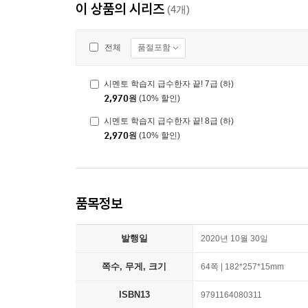
이 상품의 시리즈
(4개)
품절포함
전체
시멘토 학습지 급수한자 끝! 7급 (하)
2,970
원
(10% 할인)
시멘토 학습지 급수한자 끝! 8급 (하)
2,970
원
(10% 할인)
품목정보
발행일
2020년 10월 30일
쪽수, 무게, 크기
64쪽 | 182*257*15mm
ISBN13
9791164080311