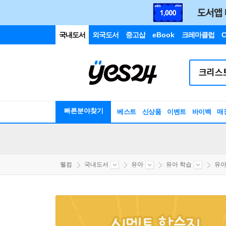
국내도서
외국도서
중고샵
eBook
크레마클럽
C
빠른분야찾기
베스트
신상품
이벤트
바이백
매
웰컴
국내도서
유아
유아 학습
유아