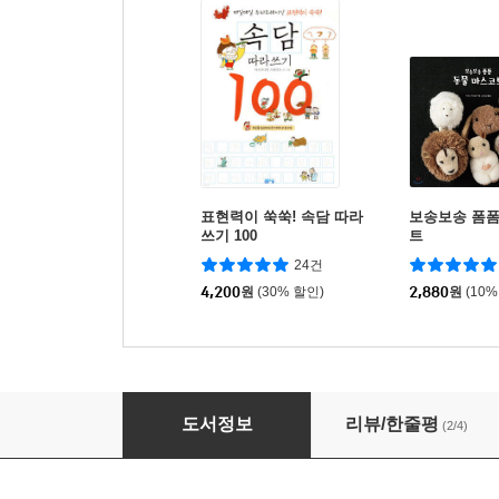
표현력이 쑥쑥! 속담 따라
보송보송 폼폼
쓰기 100
트
24건
4,200
원
(30% 할인)
2,880
원
(10%
시멘토 학습지 급수한자 끝! 7급 (상)
도서정보
리뷰/한줄평
(2/4)