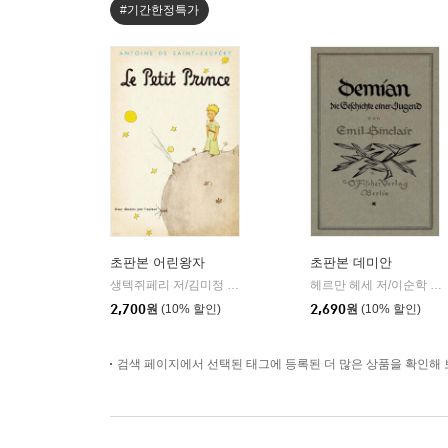
#기간한정특가
초판본 어린왕자
초판본 데미안
생텍쥐페리 저/김미정 역
더스토리
헤르만 헤세 저/이순학 역
|
|
2,700
원
(10% 할인)
2,690
원
(10% 할인)
검색 페이지에서 선택된 태그에 등록된 더 많은 상품을 확인해 