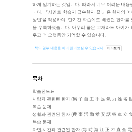
하게 암기하는 것입니다. 따라서 너무 어려운 내용
니다. 『시멘토 학습지 급수한자 끝!』은 한자의 어
상법'을 적용하여, 단기간 학습에도 배웠던 한자를
을 수록하였습니다. 아무리 좋은 교재라도 아이가
우고 더 오랫동안 기억할 수 있습니다.
책의 일부 내용을 미리 읽어보실 수 있습니다.
미리보기
목차
학습진도표
사람과 관련된 한자 (男 子 自 工 手 足 氣 力 姓 名 世
복습 문제
생활과 관련된 한자 (農 事 活 動 孝 安 話 答 車 立 食
복습 문제
자연,시간과 관련된 한자 (每 時 海 江 正 不 直 全 電