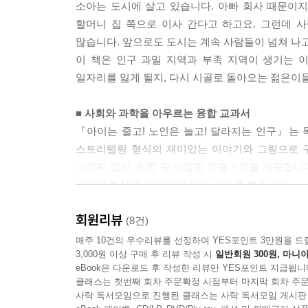
소아는 도시에 살고 있습니다. 아빠 회사 때문이지
동생을 바라는 소아의 소원을 들어준 걸까요? 어
할머니 집 쪽으로 이사 간다고 하고요. 그런데 사
두근거렸어요. 노산이라 조심해야 하는데 식구대로
많습니다. 앞으로도 도시는 계속 사람들이 넘쳐 나고
그런데 할머니는 말은 안 해도 손주를 더 바라는 
이 책은 인구 과밀 지역과 부족 지역이 생기는 
부푼 가슴 때문에 잠을 이루지 못했어요.
일자리를 잃게 될지, 다시 시골로 돌아오는 젊은이들
4장 대추 마을에 잔치 열렸네!
■ 사회와 과학을 아우르는 융합 교과서
외할머니의 환갑잔치가 열린 대추 마을. 엄마의 
『아이는 줄고! 노인은 늘고! 달라지는 인구』는
시끌벅적해서 모두가 행복했지요. 노래도 부르고,
스토리텔링 형식의 재미있는 이야기와 그림으로 구
행복해했고, 이제 남은 바람은 이모 걱정뿐이었
그래픽 정보, 토론 등 다양한 읽을거리를 제공합니다
누구일까요? 마을 회관에 모인 모든 사람들의 
이슈와 현상에 쉽게 다가갈 수 있도록 했습니다.
폭탄선언은 뭘까요?
어려운 주제를 단편적인 지식으로 접하면 논리적인
회원리뷰
스스로 문제를 제기하고 생각을 정리하면, 보다 쉽
(8건)
사고방식에서 벗어나, 자신의 생각을 정리할 때 왜
매주 10건의 우수리뷰를 선정하여 YES포인트 3만원을 드
3,000원 이상 구매 후 리뷰 작성 시
일반회원 300원, 마니아
키워 다른 과목을 아우르는 창의 융합 교육을 지향
eBook은 다운로드 후 작성한 리뷰만 YES포인트 지급됩니
「초등융합 사회 과학 토론왕」 시리즈는 현대를 
클래스는 첫번째 회차 주문확정 시점부터 마지막 회차 주문
다시 살펴볼 수 있게 이끌어 주는 어린이 교양 도
사락 독서모임으로 진행된 클래스는 사락 독서모임 게시판