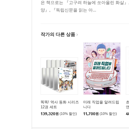
은 책으로는 『고구려 하늘에 쏘아올린 화살』,
3장_ 동생이 필요해
양』, 『독립신문을 읽는 아...
수정이 동생 은정이
나에게도 동생이?
동생이 정말 좋아!
작가의 다른 상품
토론왕 되기
저출산 문제, 해결 방안은 뭘까?
4장_ 대추 마을에 잔치 열렸네!
환갑이 청춘이라고?
가족의 탄생
똑똑! 역사 동화 시리즈
미래 직업을 알려드립
초
12권 세트
니다
연
시골로 가는 젊은 부부
139,320
원
(10% 할인)
11,700
원
(10% 할인)
4
이모의 결혼식