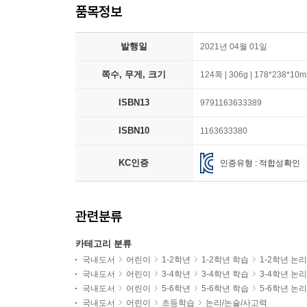
품목정보
발행일
2021년 04월 01일
쪽수, 무게, 크기
124쪽 | 306g | 178*238*10
ISBN13
9791163633389
ISBN10
1163633380
KC인증
인증유형 : 적합성확인
관련분류
카테고리 분류
국내도서
어린이
1-2학년
1-2학년 학습
1-2학년 논
국내도서
어린이
3-4학년
3-4학년 학습
3-4학년 논
국내도서
어린이
5-6학년
5-6학년 학습
5-6학년 논
국내도서
어린이
초등학습
논리/논술/사고력