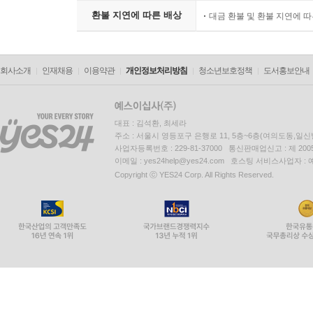
환불 지연에 따른 배상
대금 환불 및 환불 지연에 
회사소개
인재채용
이용약관
개인정보처리방침
청소년보호정책
도서홍보안내
대표 : 김석환, 최세라
주소 : 서울시 영등포구 은행로 11, 5층~6층(여의도동,일신
사업자등록번호 : 229-81-37000 통신판매업신고 : 제 200
이메일 : yes24help@yes24.com 호스팅 서비스사업자 :
Copyright ⓒ YES24 Corp. All Rights Reserved.