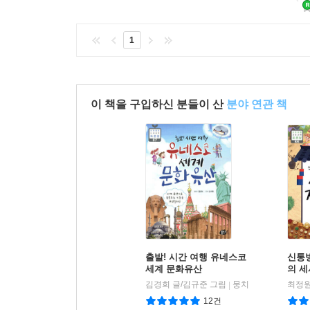
1
이 책을 구입하신 분들이 산
분야 연관 책
출발! 시간 여행 유네스코
신통
세계 문화유산
의 세
김경희 글/김규준 그림
뭉치
최정원
|
12건