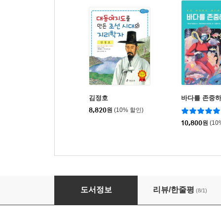
김정호
바다를 존중
8,820
원
(10% 할인)
10,800
원
(10
아이는 줄고! 노인은 늘고! 달라지는 인구
도서정보
리뷰/한줄평
(8/1)