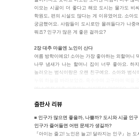
이모는 시골이 더 좋다고 해요 도시는 물가도 비싸고
학원도, 편의 시설도 많다는 게 이유였어요. 소아
궁금했어요. 사람들이 도시로만 몰려들다가 나중에
뭐죠? 인구가 많은 게 좋은 걸까요?
2장 대추 마을엔 노인이 산다
여름 방학이에요! 소아는 가장 좋아하는 외할머니 댁이
나무 냄새가 나는 할머니 집이 너무 좋아요. 하
놀러오는 범식이랑은 오랜 친구예요. 소아와 범식
누워 하늘을 바라보았죠. 옥수수며 고구마며 먹을 
옛날 옛적 대추 마을에는 아이들이 많았대요. 그런
마을에서 갓난아이 울음소리를 들은 게 언제였는지
출판사 리뷰
인구가 많고, 어떤 곳엔 적고 그런 현상은 왜 일어
■ 인구가 많으면 좋을까, 나쁠까? 도시와 시골 인
3장 동생이 필요해
인구가 줄어들면 어떤 문제가 생길까?
소아가 친구 수정이네 집에 갈 때마다 가장 부러운
『아이는 줄고! 노인은 늘고! 달라지는 인구』는 도시
엄마에게 꾸중을 듣고 차라리 막내였으면 좋겠다면