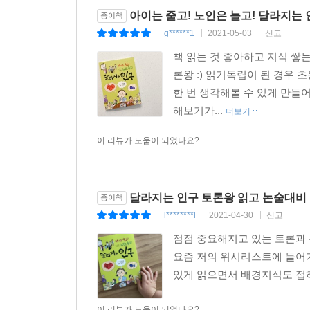
아이는 줄고! 노인은 늘고! 달라지는
종이책
g******1
2021-05-03
신고
|
|
|
책 읽는 것 좋아하고 지식 
론왕 :) 읽기독립이 된 경우
한 번 생각해볼 수 있게 만들
해보기가...
더보기
이 리뷰가 도움이 되었나요?
달라지는 인구 토론왕 읽고 논술대비
종이책
l********l
2021-04-30
신고
|
|
|
점점 중요해지고 있는 토론과 
요즘 저의 위시리스트에 들어가
있게 읽으면서 배경지식도 접하
이 리뷰가 도움이 되었나요?