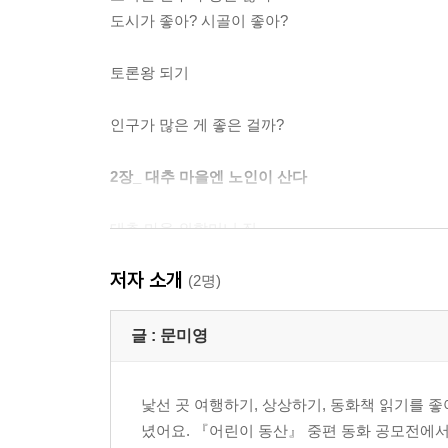
도시가 좋아? 시골이 좋아?
토론왕 되기
인구가 많은 게 좋은 걸까?
2장_ 대추 마을엔 노인이 산다
대추 마을 외할머니 집
옛날 옛적 대추 마을에 아이들이 있었다
저자 소개
(2명)
토론왕 되기
글 :
문미영
인구 과밀 지역과 부족 지역은 왜 생길까?
낯선 곳 여행하기, 상상하기, 동화책 읽기를 
뭉치 토론 만화 - 저출산 고령화 문제, 어떻게 해결
녔어요. 『어린이 동산』 중편 동화 공모전에서