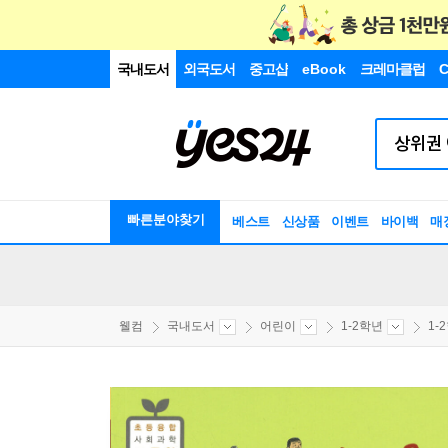
국내도서
외국도서
중고샵
eBook
크레마클럽
C
빠른분야찾기
베스트
신상품
이벤트
바이백
매
웰컴
국내도서
어린이
1-2학년
1-