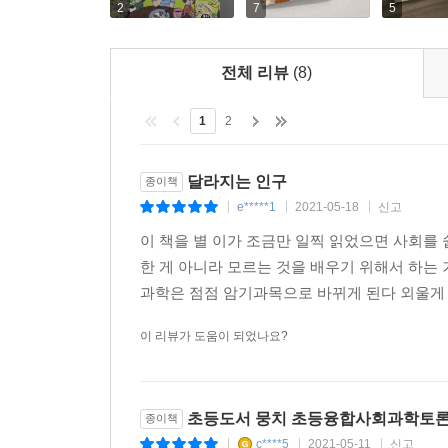
2
7
5
전체 리뷰
(8)
1
2
달라지는 인구
종이책
e*****1
2021-05-18
신고
|
|
|
이 책을 별 이가 조금만 일찍 읽었으면 사회를 
한 게 아니라 모르는 것을 배우기 위해서 하는 거
과학은 점점 암기과목으로 바뀌게 된다 외울게 뭐
이 리뷰가 도움이 되었나요?
초등도서 뭉치 초등융합사회과학토
종이책
c****5
2021-05-11
신고
|
|
|