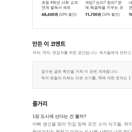
초등 4학년 사회 교과
게임? 논리? 창의? 문
내
연계 필독서 세트
제 해결력을 키우는 코
은
딩
48,600
원
(10% 할인)
11,700
원
(10% 할인)
1
만든 이 코멘트
저자, 역자, 편집자를 위한 공간입니다. 독자들에게 전하고
접수된 글은 확인을 거쳐 이 곳에 게재됩니다.
독자 분들의 리뷰는 리뷰 쓰기를, 책에 대한 문의는 1:
줄거리
1장 도시에 산다는 건 뭘까?
아빠 생신을 맞아 맛집 앞에 모인 소아 식구들. 하
들어가지도 못하고 이모는 도시엔 사람이 너무 많다