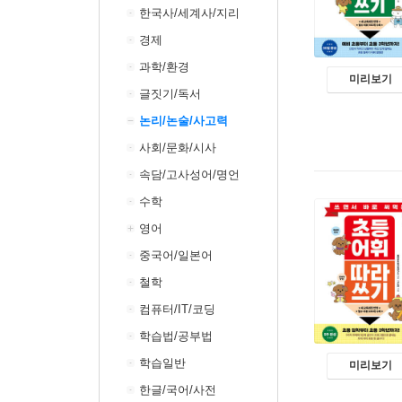
한국사/세계사/지리
경제
과학/환경
미리보기
글짓기/독서
논리/논술/사고력
사회/문화/시사
속담/고사성어/명언
수학
영어
중국어/일본어
철학
컴퓨터/IT/코딩
학습법/공부법
학습일반
미리보기
한글/국어/사전