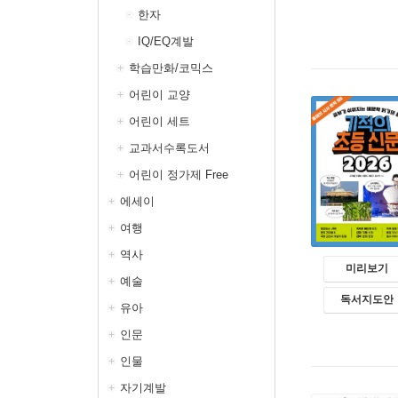
한자
IQ/EQ계발
학습만화/코믹스
어린이 교양
어린이 세트
교과서수록도서
어린이 정가제 Free
에세이
여행
역사
미리보기
예술
독서지도안
유아
인문
인물
자기계발