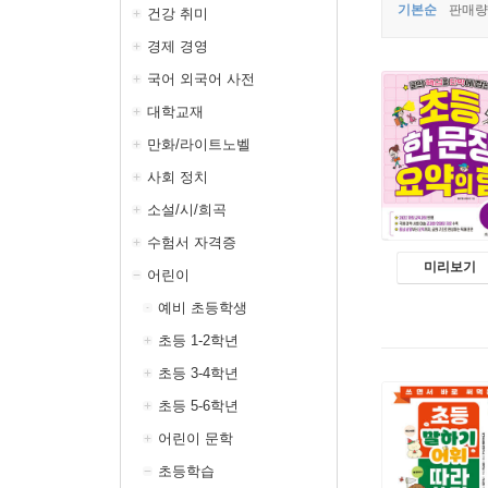
기본순
판매량
건강 취미
경제 경영
국어 외국어 사전
대학교재
만화/라이트노벨
사회 정치
소설/시/희곡
수험서 자격증
미리보기
어린이
예비 초등학생
초등 1-2학년
초등 3-4학년
초등 5-6학년
어린이 문학
초등학습