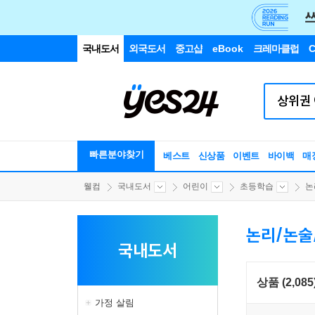
국내도서
외국도서
중고샵
eBook
크레마클럽
C
빠른분야찾기
베스트
신상품
이벤트
바이백
매
웰컴
국내도서
어린이
초등학습
논
논리/논술
국내도서
상품 (2,085
가정 살림