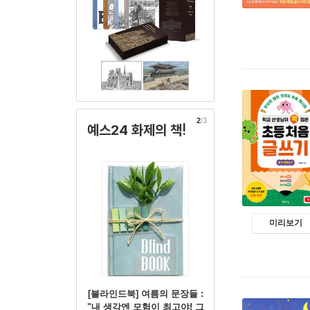
2
/3
예스24 화제의 책!
미리보기
[블라인드북] 여름의 문장들 :
"내 생각엔 모험이 최고야! 그