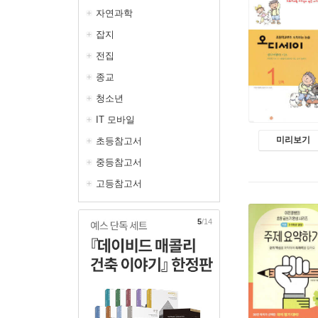
자연과학
잡지
전집
종교
청소년
IT 모바일
미리보기
초등참고서
중등참고서
고등참고서
5
/14