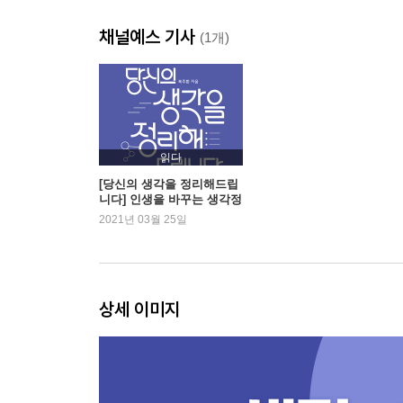
04 [컨설팅] 만다라트: 위기를 기회로 만드는 생존
채널예스 기사
05 [컨설팅] 사명선언문: 삶의 의미를 발견하는 방법
(1개)
06 [컨설팅] 만다라트: 비즈니스 모델 만들고 발표
제3장 당신의 아이디어를 정리해드립니다
01 상위 1퍼센트는 마인드맵을 쓰고 있다
02 일 잘하는 사람들이 마인드맵을 쓰는 방법
읽다
03 당신을 위한 생각비서: 디지털 마인드맵
[당신의 생각을 정리해드립
니다] 인생을 바꾸는 생각정
04 마인드맵을 써도 정리가 안 됐던 이유
리스킬
2021년 03월 25일
05 마인드맵으로 사업 아이디어 기획하기
제4장 당신의 시간을 정리해드립니다
01 당신에게 남은 시간을 알려드립니다
02 흘려보내는 시간 vs 알차게 보내는 시간
상세 이미지
03 돈만 가계부 쓰나요? 시간도 가계부 쓰세요!
04 최고의 하루를 만드는 과학적인 시간관리법
05 to do list를 잘 쓰는 방법 5가지
06 시간도둑을 잡는 not to do list