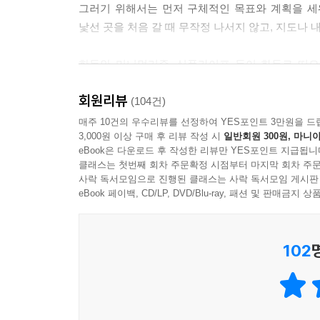
그러기 위해서는 먼저 구체적인 목표와 계획을 세
--- 「제3장 _당신의 아이디어를 정리해드립니다」
낯선 곳을 처음 갈 때 무작정 나서지 않고, 지도나
우리는 같은 시간이라도 사람마다, 상황마다 다르게
한동안 미니멀리즘, 심플라이프 등이 화두로 떠
가? 시간이 정말 가지 않는다. 그런데 친구들이랑 
필요한 것들이 제자리를 찾아 기능할 수 있게 하는 
사와 함께 일할 때는 시간이 거의 멈춰 있는 것 같
회원리뷰
생각을 비우는 게 능사는 아니다. 중요한 건 어수
(104건)
은 상대적이기 때문이다.
《당신의 생각을 정리해드립니다》를 차근차근 읽으
매주 10건의 우수리뷰를 선정하여 YES포인트 3만원을 드
--- 「제4장 _당신의 시간을 정리해드립니다」 중
3,000원 이상 구매 후 리뷰 작성 시
일반회원 300원, 마니아
또한 생각정리를 통해 삶의 태도와 방향이 달라지고 
eBook은 다운로드 후 작성한 리뷰만 YES포인트 지급됩니
우리가 생각을 잘 정리해야 하는 이유는 행동을 잘하
클래스는 첫번째 회차 주문확정 시점부터 마지막 회차 주문
일, 감정, 관계에서 잡동사니를 걷어낸 뒤 찾아온 
사락 독서모임으로 진행된 클래스는 사락 독서모임 게시판
원하는 결과를 얻기 어렵다. 그리고 생각정리를 잘했
생각정리 습관이 운명을 바꾸는 습관이 된다!
eBook 페이백, CD/LP, DVD/Blu-ray, 패션 및 판매금
는 결과를 얻을 수 없다. 생각하고 행동하는 것, 
--- 「제5장 _당신의 목표를 정리해드립니다」 중
《당신의 생각을 정리해드립니다》에는 생각을 현실화
102
체계적으로 이뤄낼 수 있는 목표설정 방법, 내 
문제해결에도 기본적인 순서가 있다. 어떤 문제를 잘
있다. 저자는 “생각정리만 잘해도 인생을 바꿀 수 
문제해결은 다음의 4단계를 따른다. ① 문제가 무엇
다가설 수 있다.”라고 말한다. 어찌 보면 생각정리
지 찾아내Where, ④ 어떻게 해야 할지를 생각해서
스스로가 생각정리를 통해 인생을 극적으로 바꾼 가
서이자 공통 언어다.