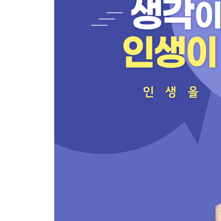
07 우선순위로 시간의 황금레시피 만들기
08 성장 사이클: 나만의 루틴 만들기
제5장 당신의 목표를 정리해드립니다
01 목표를 이루는 사람의 시간은 거꾸로 간다
02 성공한 사람들은 장기간 전망을 한다
03 목표달성 확률을 10배 이상 높이는 방법
04 만다라트로 균형 잡힌 라이프스타일 만들기
05 종이 1장으로 20킬로그램 다이어트에 성공하다
06 업무 진행 상황을 한눈에 보는 간트차트
07 목표에 들어가서 살면 결국 이뤄진다
08 SNS에 적기만 해도 이뤄지는 놀라운 일들
제6장 당신의 문제를 정리해드립니다
01 당신이 해결하고 싶은 문제는 무엇인가?
02 문제는 현실과 이상의 차이
03 문제의 유형을 알아야 해결할 수 있다