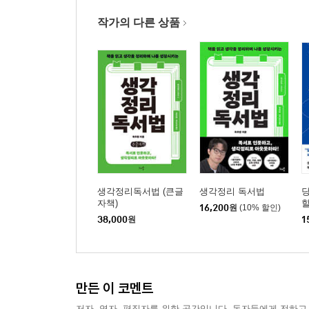
작가의 다른 상품
생각정리독서법 (큰글
생각정리 독서법
자책)
할
16,200
원
(10% 할인)
38,000
원
1
만든 이 코멘트
저자, 역자, 편집자를 위한 공간입니다. 독자들에게 전하고