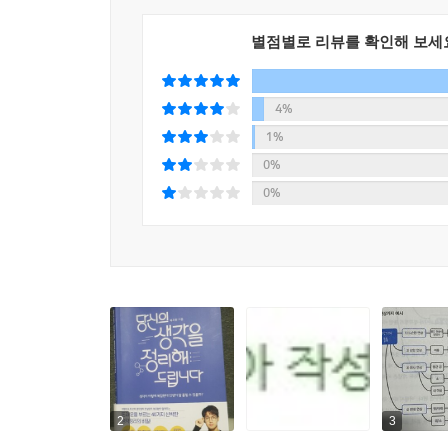
저자는 자신을 가리켜 “내가 생각한 것을 반드시 행
--- 「제6장 _당신의 문제를 정리해드립니다」 중에서
별점별로 리뷰를 확인해 보세
얻는 것은 실제로 그가 생각정리를 통해 자기계발을
20킬로그램을 감량했으며, 많은 이들이 어려워하
작심삼일이 되기 쉬운 독서, 운동, 다이어트, 1일 
4%
해낼 수 있었던 것은 “생각을 행동으로 바꾸는 방법
1%
0%
저자는 “생각을 정리하는 방법을 제대로 알면 누구나
0%
사람들은 자신처럼 시행착오를 겪지 않고 빠르게 성
담았다고 한다. 무엇보다 단계별로 차근차근 진행
구성하는 6가지 핵심 주제와 내용을 한눈에 파악할 
액션플랜을 제시하고 있어 내용의 충실함과 실용성 
정부기관, 대기업, 대학에서 연 250회가 넘는 강의
생각정리스킬을 통한 실행, 변화, 성취의 순간들을
이 책에서 제시하는 생각정리스킬이 더욱 주목받
2
3
일으킨 실전적 해법이기 때문이다. 그는 외교부, 교육