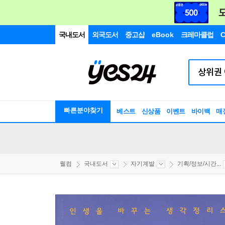
국내도서
외국도서
중고샵
eBook
크레마클럽
C
빠른분야찾기
베스트
신상품
이벤트
바이백
매
웰컴
국내도서
자기계발
기획/정보/시간...