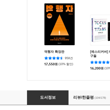
역행자 확장판
[예스리커버]
구들
958건
17,550
원
(10% 할인)
16,200
원
(10
당신의 생각을 정리해드립니다
도서정보
리뷰/한줄평
(104/178)