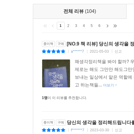
컨설팅을 하고 있다. 그 과정에서 수많은 학습
전체 리뷰
(104)
업무영역에서 얼마나 큰 성과를 낼 수 있는지 보았
대기업에서 끊임없이 그를 초빙해 강의를 부탁하는 
1
2
3
4
5
6
인기 유튜브 채널들 역시 그의 강의에 호응했는데, [
[NO.9 책 리뷰] 당신의 생각을
종이책
구매
MKYU 전 직원이 배워야겠어요. 이렇게 생각정리가 
a******7
2021-05-03
신고
|
|
|
[신사임당] 주언규 대표와 [회사원A], [회사원B]
왜생각정리책을 봐야 할까? 
생각정리스킬이 영상 콘텐츠를 기획·편집·제작하는
제로는 해도 그만안 해도그만인
‘MKYU’(김미경유튜브대학) 등 온라인 교육플랫
보내는 일상에서 맡은 역할에
호응을 얻으며 인기 강의로 등극했다.
고 하는책들...
더보기
하루 24시간을 어떻게 설계하느냐에 따라, 한 달,
1명
이 이 리뷰를 추천합니다.
문제에서부터 공부 계획, 자격증 시험, 사업계획
도와준다. 복잡했던 생각이 정리되면, 복잡했던 
변화를 경험하게 될 것이다. 그리고 또 하나의 
당신의 생각을 정리해드립니다
종이책
구매
부족해서가 아니라, 단지 생각정리 방법을 몰랐기 
f*******7
2023-03-30
신고
|
|
|