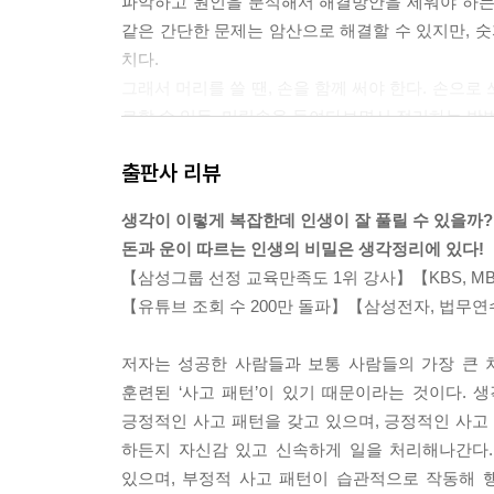
파악하고 원인을 분석해서 해결방안을 세워야 하는
같은 간단한 문제는 암산으로 해결할 수 있지만, 
치다.
그래서 머리를 쓸 땐, 손을 함께 써야 한다. 손으
료할 수 있듯, 머릿속을 들여다보면서 정리하는 방
--- 「제1장 _인생을 바꾸는 생각정리스킬」 중에서
출판사 리뷰
목표를 설정하기 전에 ‘목적’부터 분명하게 해야 
생각이 이렇게 복잡한데 인생이 잘 풀릴 수 있을까?
만, 분명한 차이가 있다. 목표는 목적을 이루기 위
돈과 운이 따르는 인생의 비밀은 생각정리에 있다!
적인 목표들을 통해서 목적을 이룰 수 있다.
【삼성그룹 선정 교육만족도 1위 강사】【KBS, MB
--- 「제2장 _당신의 생각을 컨설팅해드립니다」 
【유튜브 조회 수 200만 돌파】【삼성전자, 법무연
마인드맵은 손으로 생각을 정리하는 ‘손 마인드맵’과
저자는 성공한 사람들과 보통 사람들의 가장 큰 차
인드맵과 디지털 마인드맵의 장단점을 이해하고 상
훈련된 ‘사고 패턴’이 있기 때문이라는 것이다.
손 마인드맵은 언제 어디서든 생각을 자유롭게 정리할
긍정적인 사고 패턴을 갖고 있으며, 긍정적인 사고
기억에도 더 오래 남는다. 그러나 손 마인드맵에는 몇
하든지 자신감 있고 신속하게 일을 처리해나간다.
이 변화하는데 한번 작성하면 고치기가 쉽지 않다. 
있으며, 부정적 사고 패턴이 습관적으로 작동해 
으로 디지털 마인드맵이 개발됐다.