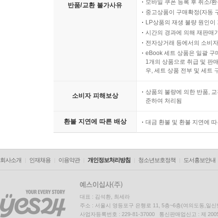
모바일 쿠폰 등록 후 취소/환
반품/교환 불가사유
중고상품이 구매확정(자동 
LP상품의 재생 불량 원인이 기
시간의 경과에 의해 재판매가
전자상거래 등에서의 소비자
eBook 세트 상품은 일괄 
1개의 상품으로 취급 및 판매
우, 세트 상품 전부 및 세트
상품의 불량에 의한 반품, 교
소비자 피해보상
준하여 처리됨
환불 지연에 따른 배상
대금 환불 및 환불 지연에 
회사소개
인재채용
이용약관
개인정보처리방침
청소년보호정책
도서홍보안내
대표 : 김석환, 최세라
주소 : 서울시 영등포구 은행로 11, 5층~6층(여의도동,일신
사업자등록번호 : 229-81-37000 통신판매업신고 : 제 200