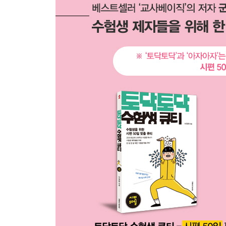
53 하나님이 기가 막히게 일하실 것입니다
54 큰 은혜 주시는 하나님
55 내 모든 짐을 져주시는 하나님
56 당신의 연약함을 인정하세요
57 필요한 삶의 방식
58 나의 소망이신 하나님
59 지혜를 구하는 기도를 하세요
60 하나님께 가까이함이 복입니다
61 하나님의 능력을 믿으세요
62 주님의 가까이 계심을 체험하세요
63 은혜의 근원지로 가면 승리합니다
64 기도 응답이 되지 않을 때
65 나를 회복시켜주세요
66 하나님을 찬양할 이유
67 도저히 이기기 힘들 것 같나요?
68 언제가 가장 행복한가요?