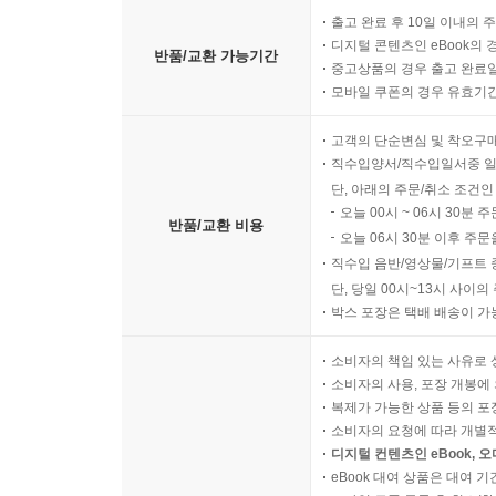
출고 완료 후 10일 이내의 
디지털 콘텐츠인 eBook의 
반품/교환 가능기간
중고상품의 경우 출고 완료일
모바일 쿠폰의 경우 유효기간(
고객의 단순변심 및 착오구
직수입양서/직수입일서중 일
단, 아래의 주문/취소 조건인
오늘 00시 ~ 06시 30분 
반품/교환 비용
오늘 06시 30분 이후 주문
직수입 음반/영상물/기프트 
단, 당일 00시~13시 사이
박스 포장은 택배 배송이 가
소비자의 책임 있는 사유로 
소비자의 사용, 포장 개봉에 
복제가 가능한 상품 등의 포장을 
소비자의 요청에 따라 개별
디지털 컨텐츠인 eBook, 
eBook 대여 상품은 대여 기