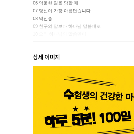
06 억울한 일을 당할 때
07 당신이 가장 아름답습니다
08 역전승
09 친구의 말보다 하나님 말씀대로
10 오직 하나님의 말씀만이
11 하나님이 실망스러울 때
상세 이미지
12 아무리 하나님의 존재를 부인해도
13 예배드릴 수 있는 것이 은혜입니다
14 주님만이 복이십니다
15 하나님만이 힘이십니다
16 전쟁에서 승리하게 하시는 하나님
17 최고의 복을 주시는 하나님
18 버림받았다는 생각이 들 때
19 나는 부족함이 없습니다
20 선택의 축복을 경험하세요