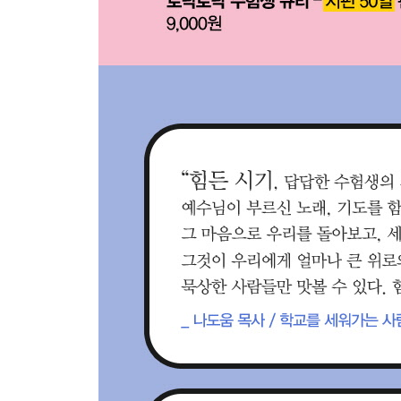
69 어려운 순간에 구해야 할 것
70 우리 정체성을 기억합시다
71 완전한 절망이 오더라도
72 환상 가운데 받은 축복
73 인생을 어떻게 살아야 할까요?
74 다 죽을지언정
75 하나님이 왕 되십니다
76 복수하고 싶을 때
77 실패하지 않으려면
78 악을 미워하세요
79 구원을 기억합시다
80 은혜의 하나님
81 감사의 이유
82 비록 응답이 되지 않더라도
83 말로 표현할 수 없을 정도로 힘들 때