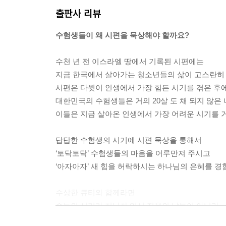
당신은 언제 행복합니까? 당연히 시험 점수가 오르고
출판사 리뷰
던 친구와 교제하게 될 때일 것입니다. 생각지 않게
한 행복은 나를 만족시키는 조건이 사라지면 동시
수험생들이 왜 시편을 묵상해야 할까요?
참된 행복은 오직 하나님으로부터 오는 것임을 믿었기
수천 년 전 이스라엘 땅에서 기록된 시편에는
수험생들에게 언제 큰 슬럼프와 위기가 찾아오는지 
지금 한국에서 살아가는 청소년들의 삶이 고스란히 
하면서 실제적인 어려움을 겪게 됩니다. ‘내가 갈 수
시편은 다윗이 인생에서 가장 힘든 시기를 겪은 후
힘들어집니다. 이때 많은 학생이 친구들과 함께 노래
대한민국의 수험생들은 거의 20살 도 채 되지 않은
요한 것은 무엇일까요? 시편 43편 3-4절은 정답을
이들은 지금 살아온 인생에서 가장 어려운 시기를 
이 아픔과 어려움을 극복하기 위해 필요한 가장 큰 무기
답답한 수험생의 시기에 시편 묵상을 통해서
다윗은 믿음의 사람이었고, 늘 기도하는 사람이었음
‘토닥토닥’ 수험생들의 마음을 어루만져 주시고
에 비교했을까요? 이때 다윗이 취한 행동은 8절처럼
‘아자아자’ 새 힘을 허락하시는 하나님의 은혜를 경
들어서 그냥 운 것이 아니라 하나님을 향해서 울었습
의 진심이고, 진정한 마음입니다. 하나님께 아무 말도 
수상한 큐티와 함께라면
수능의 시기가 험난한 입시 지옥의 날들이 아니라
우리나라 학생들의 가방은 너무나도 무겁습니다. 많
하나님과 동행하며 나 자신을 발견하는 기쁨의 여정
더 무거운 것이 있습니다. 바로 학생들의 마음입니다