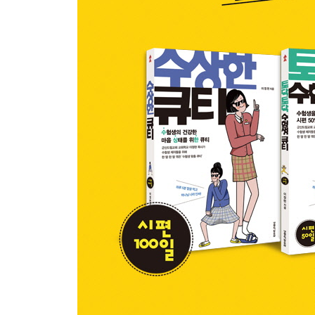
21 예배면 모든 것을 이길 수 있습니다
22 소원 한 가지를 말해보라면
23 사생결단 기도
24 하나님의 소리
25 고통은 잠깐, 반드시 기쁨이 옵니다
26 내 마음이 깨져 있을 때
27 죄 사함은 큰 복입니다
28 예수 믿는 사람은 어떻게 살아야 할까요?
29 가장 큰 절망의 순간에 무엇을 할 것인가요?
30 친구에게 뒤통수 맞을 때
31 하나님을 기뻐하세요
32 오늘이 내 인생의 마지막 날이라면
33 혹시 응답 안 되는 기도가 있나요?
34 복 받고 싶나요?
35 갈증이 있나요?
36 고통을 이기는 무기는 진리입니다
37 신앙의 간증을 만드세요