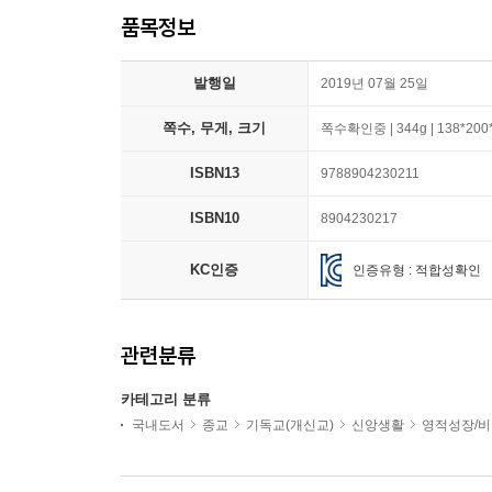
품목정보
발행일
2019년 07월 25일
쪽수, 무게, 크기
쪽수확인중 | 344g | 138*20
ISBN13
9788904230211
ISBN10
8904230217
KC인증
인증유형 : 적합성확인
관련분류
카테고리 분류
국내도서
종교
기독교(개신교)
신앙생활
영적성장/