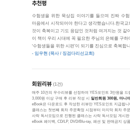
추천평
준의 대학을 가야 한다는 기대의 짐이 있습니다. 매
[이 책의 활용법]
무거운 짐을 날마다 져주신다고 말해줍니다. 하나
수험생을 위한 묵상집 이야기를 들으며 진짜 수험
* 제목 : 제목만 읽어도 하나님의 말씀이 떠올라요!
고 애쓰십니다. _p. 128
마음에서 시작되어야 한다고 생각했습니다.한국교회
* 본문 : 수험생 맞춤형으로 시편을 묵상하며
것이 축복이고 기도 응답인 것처럼 여겨지는 것 같
하나님과 동행하는 기쁨을 누립니다.
감사는 멀리 있지 않고, 특별한 데 있지도 않습니다.
이 책이 우리 시대에 꼭 필요한 주님의 은혜를 구하
* 기도문 : 짧지만 깊이 있는 세 줄 기도로 마음을 
존재는 가장 큰 감사 제목입니다. 하지만 우리는 이
‘수험생들을 위한 시편’이 되기를 진심으로 축복합니
* 나의 기도 : 나의 세 줄 기도제목을 적습니다.
님이 가까이 계심을 체험하면서 감사를 하고 있습니
- 임우현 (목사 / 징검다리선교회)
에서 늘 풍랑을 만나 헤매는 사람들을 보면 주님과 멀
[이런 분들에게 추천합니다]
2
- 대학 입시를 앞둔 수험생
- 수험생을 둔 학부모
지금 시편 저자의 상황은 그냥 절망이 아니라 완전
회원리뷰
(1건)
- 교회학교 고등부 및 청년부 단체 선물용
것 같은 느낌이었기 때문입니다. 이 상황에서 그가 
매주 10건의 우수리뷰를 선정하여 YES포인트 3만원을 드
- 교회학교 교사와 사역자
도 그는 기도의 끈을 놓지 않았습니다. 낮과 밤의 
3,000원 이상 구매 후 리뷰 작성 시
일반회원 300원, 마니아
- 수험생에게 가장 의미 있는 선물을 하고 싶은 모
망감이 들 때가 있습니다. 그러하더라도 시편 저자처럼
eBook은 다운로드 후 작성한 리뷰만 YES포인트 지급됩니
클래스는 첫번째 회차 주문확정 시점부터 마지막 회차 주문
사락 독서모임으로 진행된 클래스는 사락 독서모임 게시판
수험생들이 가장 바라고 필요로 하는 복은 자신이 원
eBook 페이백, CD/LP, DVD/Blu-ray, 패션 및 판매금
● 수상한 큐티 - 시편 100일 편
다. 하나님은 자기 백성이 하나님을 경외할 때 복