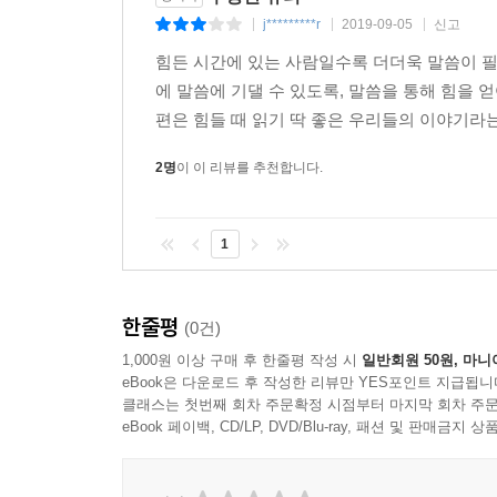
리가 역시 해야 할 일은 하나님을 찬양하는 것입니다
j*********r
2019-09-05
신고
|
|
|
_p. 219
힘든 시간에 있는 사람일수록 더더욱 말씀이 필
에 말씀에 기댈 수 있도록, 말씀을 통해 힘을
편은 힘들 때 읽기 딱 좋은 우리들의 이야기라
2명
이 이 리뷰를 추천합니다.
1
한줄평
(0건)
1,000원 이상 구매 후 한줄평 작성 시
일반회원 50원, 마니
eBook은 다운로드 후 작성한 리뷰만 YES포인트 지급됩니
클래스는 첫번째 회차 주문확정 시점부터 마지막 회차 주문
eBook 페이백, CD/LP, DVD/Blu-ray, 패션 및 판매금