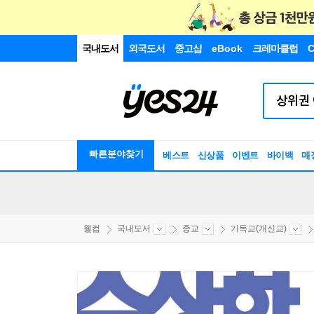
국내도서
외국도서
중고샵
eBook
크레마클럽
C
빠른분야찾기
베스트
신상품
이벤트
바이백
매
웰컴
국내도서
종교
기독교(개신교)