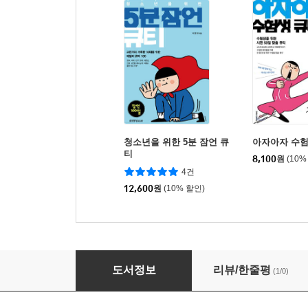
청소년을 위한 5분 잠언 큐
아자아자 수험
티
8,100
원
(10%
4건
12,600
원
(10% 할인)
수상한 큐티
도서정보
리뷰/한줄평
(1/0)