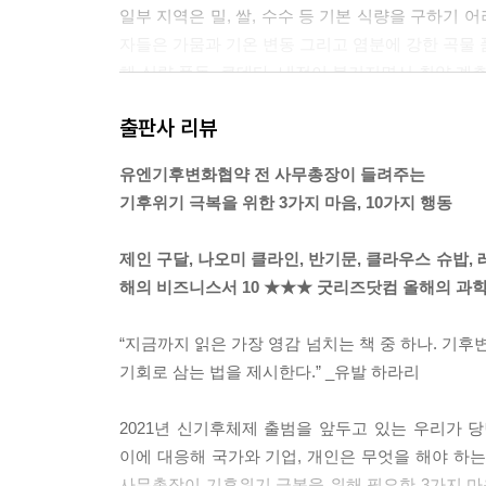
일부 지역은 밀, 쌀, 수수 등 기본 식량을 구하기
자들은 가뭄과 기온 변동 그리고 염분에 강한 곡물 
해 식량 폭동, 쿠데타, 내전이 불거지면서 취약 계
참담한 현실을 비껴가지 못한다. 주식시장이 폭락하
출판사 리뷰
--- p.42~43, 「2장 우리가 만들고 있는 세상」 중
유엔기후변화협약 전 사무총장이 들려주는
이제 세계인은 한배에 탔다는 인식을 확실히 하고 있
기후위기 극복을 위한 3가지 마음, 10가지 행동
지는 시간이 좀 걸렸지만, 지금 태평양 섬나라들을 
는 사실을 이제는 모두 알고 있다. 어느 나라든 세계
제인 구달, 나오미 클라인, 반기문, 클라우스 슈밥
대정신이 크게 변했다. 우리가 세상을 바라보는 시각
해의 비즈니스서 10 ★★★ 굿리즈닷컴 올해의 과학기
--- p.58, 「3장 우리가 만들어야 할 세상」 중에서
“지금까지 읽은 가장 영감 넘치는 책 중 하나. 기
우리가 새로 나아갈 길은 패배주의를 넘어 낙관주의로 가는
기회로 삼는 법을 제시한다.” _유발 하라리
순환형 경제로, 사익에서 공익으로, 단기적 사고에서
나아갈 방향을 더 분명하고 확실하게 설정할 수 있다
2021년 신기후체제 출범을 앞두고 있는 우리가
--- p.67, 「4장 어떤 사람이 될 것인가」 중에서
이에 대응해 국가와 기업, 개인은 무엇을 해야 하
사무총장이 기후위기 극복을 위해 필요한 3가지 마