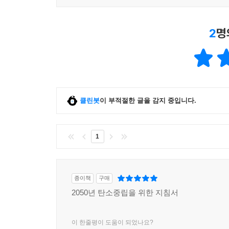
마음가짐에서부터 요구되는 정책적 변화까지, 미래
결정자들에게, 그리고 재활용 쓰레기를 버리며 오늘도
2
명
읽고 토론과 실천이 이어지길 기대한다.
우리 자녀와 후손들이 우리 눈을 똑바로 바라보며 “그
안 된다. 그 이상이어야 한다. 우리가 해줄 수 있는 
클린봇
이 부적절한 글을 감지 중입니다.
마음을 변화시키는 것에서부터 세계를 바꾸는 것까
재생이라는 세 가지 마음가짐을 권한다.
1
- ［포브스］
힘을 준다. 기후변화에 직면하여 개인적인 행동에 
종이책
구매
- ［커커스 리뷰］
2050년 탄소중립을 위한 지침서
이 한줄평이 도움이 되었나요?