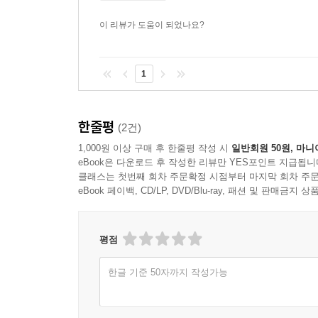
전체적인 상황을 조망하게 해주는 좋은 가이드이기도
에게 문제의 규모에 상응하는 해결 방안을 제시할 
지 확인해야 한다.
이 리뷰가 도움이 되었나요?
우리에게 필요한 것은 완전한 변혁이지만, 그 속
상태로 추락하는 것을 원치 않는다면 매우 중요하게
--- p.181, 「8장 우리가 해야 할 일」 중에서
기상이변 심화 등의 형태로 규모와 파괴력을 키워
1
명분을 내세울 것이다. 이는 기후변화의 근본 원
관찰해도 그러한 우려는 기우가 아님이 분명히 드러난다
한줄평
(2건)
운용자산이 1조 달러에 이르는 노르웨이 정부 연
자금을 투자 철회하고, 선진 시장의 풍력 및 태양광
1,000원 이상 구매 후 한줄평 작성 시
일반회원 50원, 마니
eBook은 다운로드 후 작성한 리뷰만 YES포인트 지급됩니
우리가 해야 할 일)
클래스는 첫번째 회차 주문확정 시점부터 마지막 회차 주문
eBook 페이백, CD/LP, DVD/Blu-ray, 패션 및 판매금
‘관측 이래 최고’의 시대
필요한 모든 일을 다 하기 위하여
평점
이상기후가 계속되고 있다. ‘관측 이래 최고’라는 
한글 기준 50자까지 작성가능
기후위기의 현실을 짚어보고 어떻게 우리의 삶을 
선언하고 탄소중립위원회를 신설하겠다고 발표하기
석탄발전에도 투자하고 있는 까닭에 국제적으로