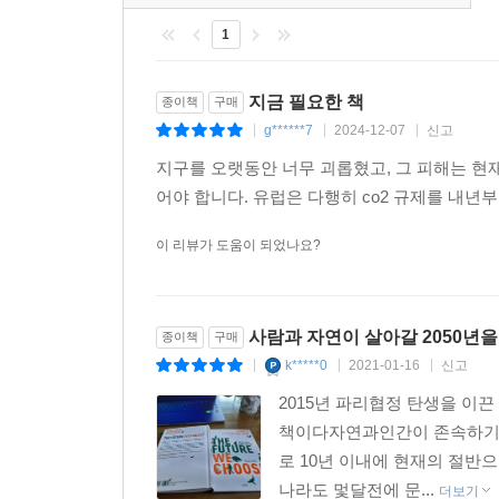
들려주면서, 우리 인류도 기후위기를 돌파할 수 있
적을 발견함으로써 삶의 질도 더 높일 수 있다.
입장에 선 국가들의 의견을 조율하는 것이 불가능해
1
환경을 보호하는 것은 생태적일 뿐 아니라 논리적인
--- p.152, 「8장 우리가 해야 할 일」 중에서
당시, 난국을 헤쳐나가는 현장에 있었던 이들의
- 베르트랑 피카르 (솔라임펄스 파일럿)
필요하다는 점에 독자 역시 동의하게 된다.
지금 필요한 책
종이책
구매
그러나 인간이 잘 살려면 무엇이 필요한지를 보여
제발 이 책을 읽으시라.
g******7
2024-12-07
신고
을 수치화한 값에 불과하기 때문이다. GDP는 환경
|
|
|
- 지젤 번천 (모델)
파리협정에 관해서도 가장 오랫동안 주종을 이루었
를 우선시하지도 않는다. 황폐해진 땅이나 병든 바다
지구를 오랫동안 너무 괴롭혔고, 그 피해는 현
불가능한 일이고, 유엔이라는 조직의 구조상 합의
커피를 마시면 GDP는 올라간다. 하지만 그 과정에
어야 합니다. 유럽은 다행히 co2 규제를 내년부
중요한 책. 잘 읽히고, 영감을 주며, 희망으로 향하
이유를 소상히 몇 시간이고 설명할 준비가 되어 
는 내려간다. 머그잔을 매일 버리고 새로 산다면 G
- 팀 스미트 (에덴 프로젝트 설립자)
마음가짐을 바꾸는 것이야말로 우리에게 가장 어
이 리뷰가 도움이 되었나요?
--- p.161~162, 「8장 우리가 해야 할 일」 중에서
여정은 동력을 서서히 조금씩 축적해가는 과정이었다.
애정과 힘, 해법이 가득하다. 난 이 책을 어디든 갖고
구글 엔지니어들은 10년 이상 자사 데이터 시스템
- Ellie Goulding (가수)
국가 정책에서 개인의 실천까지,
며, 이제는 더 개선할 수 있다 하더라도 미미한 
사람과 자연이 살아갈 2050년
종이책
구매
모두를 위한 10가지 행동 방향
이보다 더 중요한 책은 없다.
았는데, 그 결과 냉각에 들어가는 에너지를 40퍼센
k*****0
2021-01-16
신고
|
|
|
- 리처드 브랜슨 (버진그룹 회장)
수 있음을 보여주는 사소한 예에 지나지 않는다.
2015년 파리협정 탄생을 이
3부에서는 구체적인 실천 방향이 제시된다. 부작
--- p.172~173, 「8장 우리가 해야 할 일」 중에서
책이다자연과인간이 존속하기 
주장에 맞서 진실을 수호하는 법, 숲을 되살리고, 
로 10년 이내에 현재의 절반
10가지의 행동을 제안한다. 국가간 정의, 건강 문
수많은 유권자가 기후변화를 최우선 순위에 두고 투
나라도 멏달전에 문...
더보기