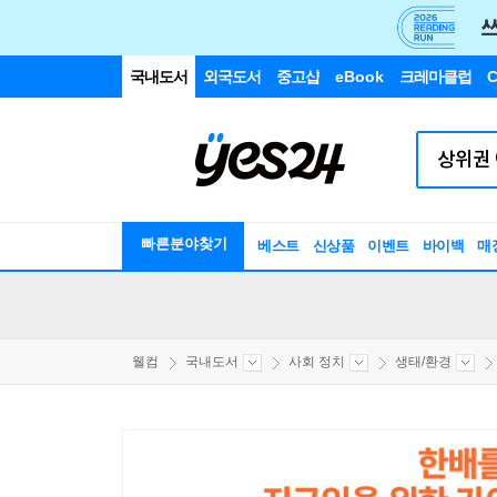
국내도서
외국도서
중고샵
eBook
크레마클럽
C
빠른분야찾기
베스트
신상품
이벤트
바이백
매
웰컴
국내도서
사회 정치
생태/환경