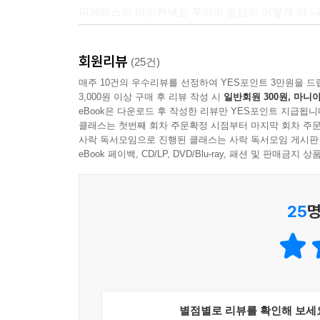
한 향수를 버리자는 요청이다. 이 추가적인 부분들은
피게레스와 리빗카낵은 우리의 응답이 어떻게 더 나은
솜씨가 대단하다.
는 비난과 보복의 악순환을 거부하고, 우리에게 절
- 나오미 클라인 (『이것이 모든 것을 바꾼다』 저자
에 몰리게 해서는 안 된다. 그렇게 된다면 민주국
기후위기의 현재,
한꺼번에 다루지 않으면 안 된다.
회원리뷰
(25건)
모든 사람이 이 책을 읽고 그 메시지에 유념하길 촉
두 가지 시나리오
--- p.116, 「8장 우리가 해야 할 일」 중에서
- 반기문
매주 10건의 우수리뷰를 선정하여 YES포인트 3만원을 드
3,000원 이상 구매 후 리뷰 작성 시
일반회원 300원, 마니아
책은 먼저 인류가 처한 위기의 현실을 짚어본다. 
eBook은 다운로드 후 작성한 리뷰만 YES포인트 지급됩니
우리는 변화를 어려워한다. 원래 알던 것을 손에서 
이 책을 읽으라.
폭을 최대한 억제해 파국을 면할 수는 있다. 나아
클래스는 첫번째 회차 주문확정 시점부터 마지막 회차 주문
마찬가지다. 영국에서 있었던, 육상 풍력 터빈에 반
- 마이클 맨 (기후과학자)
사락 독서모임으로 진행된 클래스는 사락 독서모임 게시판
가능하다. 우리에게는 기후변화를 해결할 기술과 자본
가스, 그리고 다른 재생에너지원보다 저렴하다」 중
eBook 페이백, CD/LP, DVD/Blu-ray, 패션 및 판매금
1부에서는 책에서는 파리협정에서 제시한 이러한 탄소
우리는 더 건강하고 지속가능한 미래를 향해 나아갈 
시골 지역을 큰 지지 기반으로 삼고 있는 보수당이 
세상), 대비되는 두 가지 미래상이 제시된다. 소설
- 안 이달고 (파리 시장)
전 용량의 80퍼센트가 감소했다. 최근에야 기후변화
경에 대한 애착을 앞서고 있다.
25
명
때는 2050년이다. 각국은 2015년에 제출한 목표
우리 모두에게 주는 강력한 경고이자 희망찬 지침서
--- p.120, 「8장 우리가 해야 할 일」 중에서
3℃ 이상 오르리라 예측된다. 가장 먼저 실감할 수
- 크리스 앤더슨 (TED 수장)
심각하다. 눈에서 눈물이 자주 난다. 기침이 좀처럼
의견을 정할 때는 그 근거가 사실인지 허구인지 반드
우리는 인류와 지구의 나머지 생명들의 생존을 결정
심각해진다. 그럴 때 외출하려면 부자들만 장만할
을 짚어보자. 기후 관련 성명, 보고서, 기사를 막론
할 수 있는 일을 설명한다. 우리가 공유하는 미래,
유럽과 미국에서보다 동남아시아와 중앙아프리카에서
은 연구인지 확인하자. 가장 간단한 방법은 ‘동료 
- Leonardo DiCaprio (영화배우)
주민들에게 또 하나 희소식은, 전기철도가 내륙 
별점별로 리뷰를 확인해 보세
는 것이다.