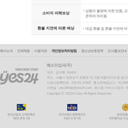
상품의 불량에 의한 반품, 교
소비자 피해보상
준하여 처리됨
환불 지연에 따른 배상
대금 환불 및 환불 지연에 
회사소개
인재채용
이용약관
개인정보처리방침
청소년보호정책
도서홍보안내
대표 : 김석환, 최세라
주소 : 서울시 영등포구 은행로 11, 5층~6층(여의도동,일신
사업자등록번호 : 229-81-37000 통신판매업신고 : 제 200
이메일 : yes24help@yes24.com 호스팅 서비스사업자 :
Copyright ⓒ YES24 Corp. All Rights Reserved.