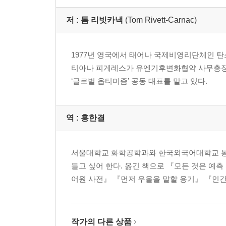
아홉 번째 행동: 성 평등을 실현하자
저 :
톰 리빗카낵
(Tom Rivett-Carnac)
열 번째 행동: 정치 참여에 나서자
결론: 새로운 이야기
1977년 영국에서 태어나 국제비영리단체인 탄소
지금 할 수 있는 일
티아나 피게레스가 유엔기후변화협약 사무총장
‘글로벌 옵티미즘’ 공동 대표를 맡고 있다.
그림
감사의 글
주
역 :
홍한결
참고 문헌과 읽을 만한 자료
부록: 파리협정 전문
서울대학교 화학공학과와 한국외국어대학교 통번
들고 싶어 한다. 옮긴 책으로 『모든 것은 예
어원 사전』 『먼저 우울을 말할 용기』 『인간
작가의 다른 상품