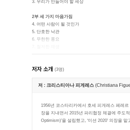
3. 우리가 만들어야 할 세상
2부 세 가지 마음가짐
4. 어떤 사람이 될 것인가
5. 단호한 낙관
6. 무한한 풍요
7. 철저한 재생
3부 열 가지 행동
저자 소개
8. 우리가 해야 할 일
(3명)
첫 번째 행동: 옛 세상과 작별하자
두 번째 행동: 슬픔을 마주하되 미래의 비전을 품자
저 :
크리스티아나 피게레스
(Christiana Figu
세 번째 행동: 진실을 수호하자
네 번째 행동: 소비자가 아니라 시민이라는 의식을 
1956년 코스타리카에서 호세 피게레스 페레르 
다섯 번째 행동: 화석연료에서 벗어나자
장을 지내면서 2015년 파리협정 체결에 주도적인
여섯 번째 행동: 지구의 숲을 되살리자
Optimism)’을 설립했고, ‘미션 2020’ 의
일곱 번째 행동: 청정 경제에 투자하자
여덟 번째 행동: 기술을 책임감 있게 활용하자