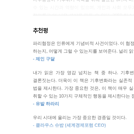
낙관은 결코 임무 달성에 따른 결과가 아니다. 그것
수 있는 시간과 역량이 있으며, 개인과 사회 모두
를 해결할 수 있다는 굳은 자신감이다. 더 나은 현
정의롭고 더 나은 세상을 만들 수 있다. 2050 탄소
--- p.74, 「5장 단호한 낙관」 중에서
환경·정책 이슈의 배경을 이해하고 행동 방향을 수립
추천평
책이기도 하다. 독자들의 이해를 돕고자 부록으로 
합의문에 담긴 새로운 관점은 배출 감축이 그야말로
한 길임을 깨닫자는 것이었다. 경쟁이 아닌 공동의 
파리협정은 인류에게 기념비적 사건이었다. 이 협정
파리협정의 주역이 들려주는
을 누릴 수 있게 하자는 마음가짐의 변화가 합의문
하는지, 어떻게 그럴 수 있는지를 보여준다. 널리 
기후위기 극복을 위한 포괄적인 가이드
길이 열렸다.
- 제인 구달
--- p.91, 「6장 무한한 풍요」 중에서
2015년 12월 12일, 파리에서 열린 유엔기후변
내가 읽은 가장 영감 넘치는 책 중 하나. 기후
통과시키고 파리협정에 서명함으로써, 1997년에 
그 미래는 아득한 꿈이 아니다. 이미 이루어지고 있
결론짓는다. 더욱이 이 책은 기후변화라는 실존적 
온실가스 감축 의무를 부과했던 교토의정서와 달리
아니라, 이미 다가오고 있다. 비록 살아생전에 그 
법을 제시한다. 가장 중요한 것은, 이 책이 매우
상당히 낮은 수준으로 유지하고, 1.5℃로 제한하기
리가 들린다.”
취할 수 있는 10가지 구체적인 행동을 제시한다는 
노력에 참여하도록 한 것이다. 아울러 5년마다 이
--- p.107, 「7장 철저한 재생」 중에서
- 유발 하라리
전지구적 차원의 노력이 시작된 것이다.
바로 그 파리협정 체결의 주역들이 《한배를 탄 지구
우리 시대에 울리는 가장 중요한 경종일 것이다.
우리가 요청하는 열 가지 행동은 화석연료에서 벗어
사무국과 탄소정보공개 프로젝트에서 오랜 시간 일
- 클라우스 슈밥 (세계경제포럼 CEO)
더 공정한 경제체제를 이루자는 요청이기도 하다. 
개인과 기업, 국가가 해야 할 일을 조목조목 짚