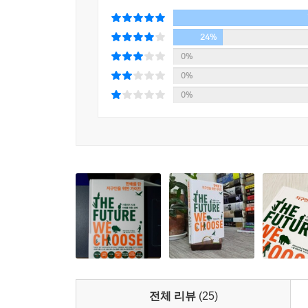
수요를 거의 대체했다. 동해안 철도는 애틀랜타, 
--- p.136, 「8장 우리가 해야 할 일」 중에서
크리스티아나와 톰은 우리에게 희망을 준다.
구간에 따라서는 초고속열차를 이용하는 것이 오히
24%
10년에 걸쳐 경제에 활력을 불어넣은 기념비적 
하지만 패션산업은 탄소 발자국carbon footpri
- 예스페르 브로딘 (이케아 CEO)
0%
일자리가 창출됐다. 홍수의 영향을 받지 않도록 높
으키는 산업으로, 온실가스 배출량이 국제항공과 해
0%
참여했다. 이 대규모 사업 덕분에 화석연료 산업
앞으로 나아가라고 촉구하며, 어떻게 하면 차이를 
를 차지하는 것으로 추정되며, ‘패스트 패션’의 소
0%
진입한 세대에게는 신기후 경제의 혁신과 매력을 맛볼 
- 제니퍼 모건 (그린피스 인터내셔널 CEO)
--- p.139, 「8장 우리가 해야 할 일」 중에서
세 가지 마음가짐
영감을 주고, 공감적이며, 명쾌하다. 바로 지금 이 
세계 거의 모든 나라의 정부가 여전히 화석연료에 
우리에겐 단호한 낙관이 필요하다
- 마크 러펄로 (영화배우)
있다. 각국 정부가 화석연료 가격을 인위적으로 낮게
정도다. 각국 정부는 말로는 재생에너지를 지원하
경종은 충분하다. 이 책은 당신이 깨어났을 때 무엇
2부에서는 기후변화에 대처하기 위해 필요한 마음
기 어렵다.
- 윌리엄 헤이그 (전 영국 보수당 대표)
키우는 것이 필요한 것이다. 우선 거대한 문제 앞
--- p.146, 「8장 우리가 해야 할 일」 중에서
과제가 놓여 있을 때 우리에게 필요한 그것은, 완고한
귀중한 공헌. 토론을 위해 한 걸음 더 나아가게 한다
경쟁하기보다는 연대와 협력을 통해 ‘무한한 풍요’
방법은 여러 가지가 있겠지만, 항공교통은 2030년
- 벤 반 뷰어든 (쉘 CEO)
부족하다는 착각이 들기 시작한다.” “부족에 대한
나 항공교통은 물론, 여기서 논의한 그 어떤 변화도
이루어진다.” 82-83쪽), 자원을 채취해 쓰고 버
빼앗긴다는 느낌이 들기도 한다. 하지만 사실은 정반
모두가 이 책을 읽고 응답하기를 권한다.
유엔기후변화협약 사무총장(피게레스)과 그 선
전체 리뷰
(25)
낭비하고 있어서 거의 누구도 행복할 수 없는 현실이
- 올리버 베테 (알리안츠 CEO)