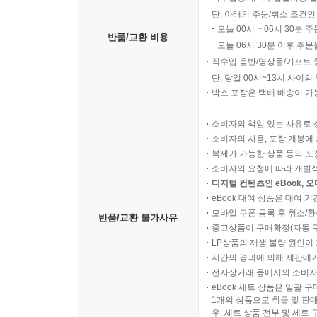
단, 아래의 주문/취소 조건인
오늘 00시 ~ 06시 30분 
반품/교환 비용
오늘 06시 30분 이후 주문
직수입 음반/영상물/기프트 
단, 당일 00시~13시 사이
박스 포장은 택배 배송이 가
소비자의 책임 있는 사유로 
소비자의 사용, 포장 개봉에 
복제가 가능한 상품 등의 포장을 
소비자의 요청에 따라 개별
디지털 컨텐츠인 eBook, 
eBook 대여 상품은 대여 기
모바일 쿠폰 등록 후 취소/환
반품/교환 불가사유
중고상품이 구매확정(자동 
LP상품의 재생 불량 원인이 기
시간의 경과에 의해 재판매가
전자상거래 등에서의 소비자
eBook 세트 상품은 일괄 
1개의 상품으로 취급 및 판매
우, 세트 상품 전부 및 세트