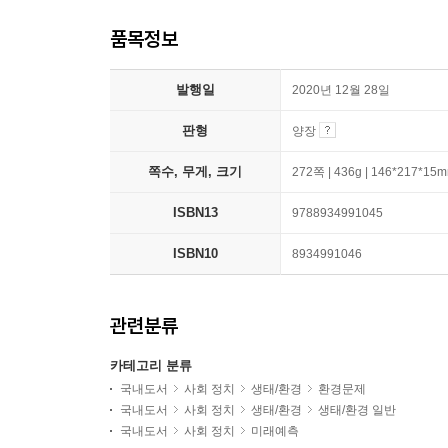
품목정보
발행일
2020년 12월 28일
판형
양장
쪽수, 무게, 크기
272쪽 | 436g | 146*217*15
ISBN13
9788934991045
ISBN10
8934991046
관련분류
카테고리 분류
국내도서
사회 정치
생태/환경
환경문제
국내도서
사회 정치
생태/환경
생태/환경 일반
국내도서
사회 정치
미래예측