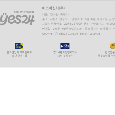
대표 : 김석환, 최세라
주소 : 서울시 영등포구 은행로 11, 5층~6층(여의도동,일신
사업자등록번호 : 229-81-37000 통신판매업신고 : 제 200
이메일 : yes24help@yes24.com 호스팅 서비스사업자 :
Copyright ⓒ YES24 Corp. All Rights Reserved.