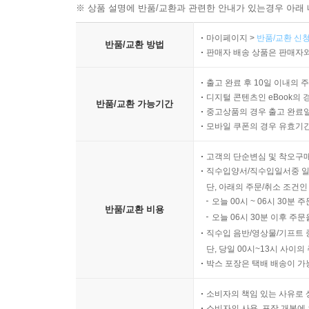
※ 상품 설명에 반품/교환과 관련한 안내가 있는경우 아래 
마이페이지 >
반품/교환 신청
반품/교환 방법
판매자 배송 상품은 판매자와
출고 완료 후 10일 이내의 
디지털 콘텐츠인 eBook의 
반품/교환 가능기간
중고상품의 경우 출고 완료일
모바일 쿠폰의 경우 유효기간(
고객의 단순변심 및 착오구
직수입양서/직수입일서중 일
단, 아래의 주문/취소 조건인
오늘 00시 ~ 06시 30분 
반품/교환 비용
오늘 06시 30분 이후 주문
직수입 음반/영상물/기프트 
단, 당일 00시~13시 사이
박스 포장은 택배 배송이 가
소비자의 책임 있는 사유로 
소비자의 사용, 포장 개봉에 