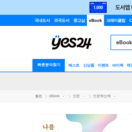
국내도서
외국도서
중고샵
eBook
크레마클럽
C
빠른분야찾기
베스트
신상품
이벤트
바이백
매
웰컴
eBook
인문
인문학산책