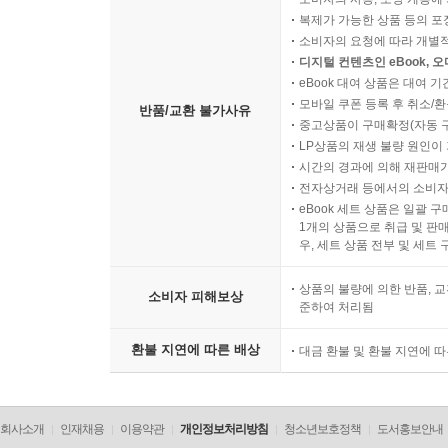
복제가 가능한 상품 등의 포장을 
소비자의 요청에 따라 개별
디지털 컨텐츠인 eBook, 
eBook 대여 상품은 대여 기
모바일 쿠폰 등록 후 취소/환
반품/교환 불가사유
중고상품이 구매확정(자동 
LP상품의 재생 불량 원인이 기
시간의 경과에 의해 재판매가
전자상거래 등에서의 소비자
eBook 세트 상품은 일괄 
1개의 상품으로 취급 및 판매
우, 세트 상품 전부 및 세트
상품의 불량에 의한 반품, 교
소비자 피해보상
준하여 처리됨
환불 지연에 따른 배상
대금 환불 및 환불 지연에 
회사소개
인재채용
이용약관
개인정보처리방침
청소년보호정책
도서홍보안내