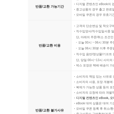
디지털 콘텐츠인 eBook의 
반품/교환 가능기간
중고상품의 경우 출고 완료일
모바일 쿠폰의 경우 유효기간(
고객의 단순변심 및 착오구
직수입양서/직수입일서중 일
단, 아래의 주문/취소 조건인
오늘 00시 ~ 06시 30분 
반품/교환 비용
오늘 06시 30분 이후 주문
직수입 음반/영상물/기프트 
단, 당일 00시~13시 사이
박스 포장은 택배 배송이 가
소비자의 책임 있는 사유로 
소비자의 사용, 포장 개봉에 
복제가 가능한 상품 등의 포장을 
소비자의 요청에 따라 개별
디지털 컨텐츠인 eBook, 
eBook 대여 상품은 대여 기
모바일 쿠폰 등록 후 취소/환
반품/교환 불가사유