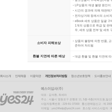
중고상품이 구매확정(자동 
LP상품의 재생 불량 원인이 기
시간의 경과에 의해 재판매가
전자상거래 등에서의 소비자
eBook 세트 상품은 일괄 
1개의 상품으로 취급 및 판매
우, 세트 상품 전부 및 세트
상품의 불량에 의한 반품, 교
소비자 피해보상
준하여 처리됨
환불 지연에 따른 배상
대금 환불 및 환불 지연에 
회사소개
인재채용
이용약관
개인정보처리방침
청소년보호정책
도서홍보안내
대표 : 김석환, 최세라
주소 : 서울시 영등포구 은행로 11, 5층~6층(여의도동,일신
사업자등록번호 : 229-81-37000 통신판매업신고 : 제 200
이메일 : yes24help@yes24.com 호스팅 서비스사업자 :