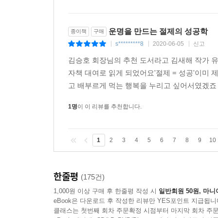
운명을 만드는 절제의 성공학
종이책
구매
s*********8
2020-06-05
신고
|
|
|
김승호 회장님의 추천 도서라고 김새해 작가 유
자책 대여로 읽게 되었어요'절제 = 성공'이미 
고 배부르게 먹는 행복을 누리고 싶어서였겠죠 :
1명
이 이 리뷰를 추천합니다.
1
2
3
4
5
6
7
8
9
10
한줄평
(175건)
1,000원 이상 구매 후 한줄평 작성 시
일반회원 50원, 마니
eBook은 다운로드 후 작성한 리뷰만 YES포인트 지급됩니
클래스는 첫번째 회차 주문확정 시점부터 마지막 회차 주문