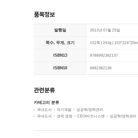
품목정보
발행일
2013년 07월 25일
쪽수, 무게, 크기
152쪽 | 243g | 153*224*20
ISBN13
9788992382137
ISBN10
8992382138
관련분류
카테고리 분류
국내도서
자기계발
성공학/경력관리
국내도서
경제 경영
CEO/비즈니스맨
성공학/경력관리