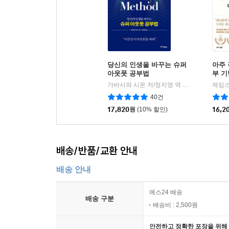
당신의 인생을 바꾸는 슈퍼
아주 
아웃풋 공부법
부 기
가바사와 시온 저/정지영 역
중앙북스(books
제임스
|
40건
17,820
원
(10% 할인)
16,2
배송/반품/교환 안내
배송 안내
예스24 배송
배송 구분
배송비 : 2,500원
안전하고 정확한 포장을 위해 