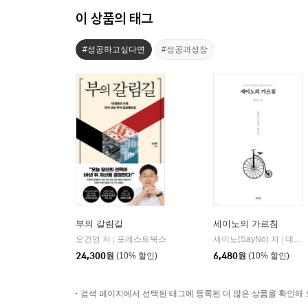
이 상품의 태그
#성공하고싶다면
#성공과성장
부의 갈림길
세이노의 가르침
오건영 저
포레스트북스
세이노(SayNo) 저
데이원
|
|
24,300
원
(10% 할인)
6,480
원
(10% 할인)
검색 페이지에서 선택된 태그에 등록된 더 많은 상품을 확인해 