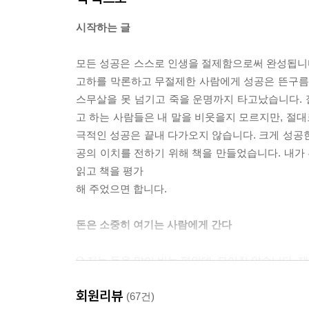
- 수신(修身)의 지혜
시작하는 글
- 마음은 없어지지 않는다
- 종교의 근본 원리는 같다
모든 성공은 스스로 인생을 절제함으로써 완성됩니다
- 세상 모든 것에 신이 깃들어 있다
고하를 막론하고 무절제한 사람에게 성공은 뜬구름일
- 운명학의 비결
스무살을 못 넘기고 죽을 운명까지 타고났습니다.
- 운명은 정해진 것이 아니다
고 하는 사람들은 내 말을 비웃을지 모르지만, 절대
- 음식이 운명을 좌우한다
극적인 성공은 끝내 다가오지 않습니다. 크게 성공
- 편저자 후기
공의 이치를 전하기 위해 책을 만들었습니다. 내가 
읽고 책을 평가
해 주었으면 합니다.
돈은 소중히 여기는 사람에게 간다
Q 저는 돈을 많이 버는 편인데, 모이질 않습니다. 
회원리뷰
A 당신은 돈을 소중하게 생각하지 않는구려. 돈을 
(67건)