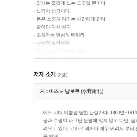
- 잡기는 즐겁게 노는 도구일 뿐이다
- 노력이 성공이다
- 돈은 소중히 여기는 사람에게 간다
- 줄어야 다시 찬다
- 초심자는 열심히 배워라
- 나누면 돌아온다
- 부는 가난이 모여서 된다
- 검소와 인색은 다르다
- 부하를 그림자처럼 아껴라
저자 소개
- 일찍 일어나야 성공 운명이 된다
(2명)
- 삼가고 삼가는 것이 성공의 길
- 자연은 생명공동체
저 :
미즈노 남보쿠
(水野南北)
- 만물을 아끼면 만물이 돕는다
- 항상 가난한 이유
에도 시대 이름을 떨친 관상가다. 1800년~18
- 운명은 정성에 따른다
공과 수명이 타고난 운명에 있지 않고 다만, 음
- 운은 누구에게나 있다
려오고 있다. 고아로 태어나 매우 어려서 부터
- 쓸데없는 자존심은 버려라
을 발견...