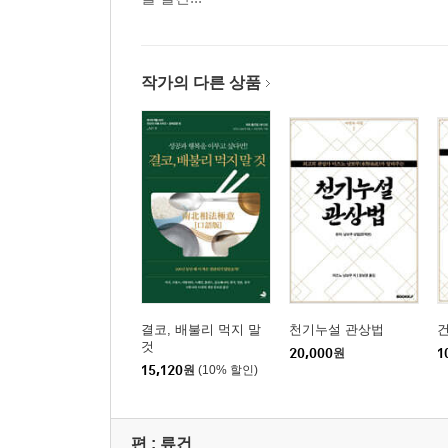
- 천하의 스승이 되는 법
- 누구의 도움을 받을 것인가?
- 검소함은 자신을 빛내는 일이다
- 가난을 다 채우면 복이 온다
작가의 다른 상품
- 음식 말고 성공을 즐겨라
- 대붕이 될 것인가? 참새가 될 것인가?
- 나는 성공할 수 있을까?
- 불규칙한 식사는 운명을 바꾼다
- 음식은 금은보화보다 소중하다
- 폭식은 패가망신의 지름길이다
- 주는 것이 받는 것의 기본이다
- 좋은 운명을 만드는 소식
- 다른 사람을 돕는 방법
결코, 배불리 먹지 말
천기누설 관상법
- 음식 절제가 효의 길
것
20,000
원
1
- 넉넉한 곳에서 부족한 곳으로 흐른다
15,120
원
(10% 할인)
- 절제하면 망하지 않는다
- 삼가는 사람이 귀한 사람이다
편 :
류건
- 육식은 마음을 탁하게 한다