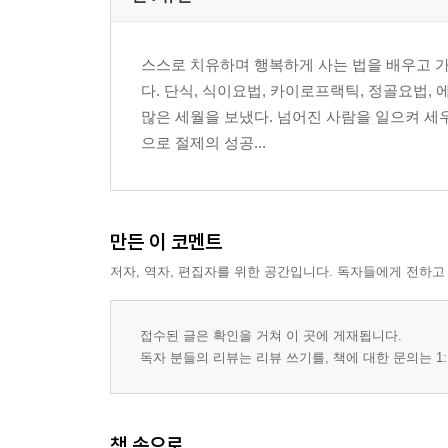
- 내 말이 틀리면 남보쿠는 천하의 사기꾼!
- 차면 기운다
스스로 치유하며 행복하게 사는 법을 배우고 가
- 마음이 가난해서 항상 배고프다
다. 단식, 식이요법, 카이로프랙틱, 정골요법,
- 직업이 없는 이유
많은 세월을 보냈다. 넘어진 사람을 일으켜 세우
- 소중한 소금
으로 절제의 성공...
- 생명의 본성
- 맛있게 먹는 것이 보약
- 가야 할 길을 아는 것이 행복
- 무병장수하는 법
만든 이 코멘트
- 음식으로 병을 고친다
저자, 역자, 편집자를 위한 공간입니다. 독자들에게 전하고
- 술의 절제
- 간절한 소망은 이루어진다
- 죽을 때 괴로움이 없으려면
접수된 글은 확인을 거쳐 이 곳에 게재됩니다.
독자 분들의 리뷰는 리뷰 쓰기를, 책에 대한 문의는 1:
- 절제를 물려줘라
- 만물을 소중하게 절제하라
- 자녀의 운명은 부모하기 나름
- 세상은 날마다 새롭게 변한다
책 속으로