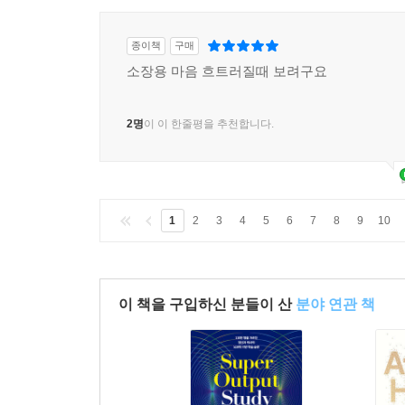
종이책
구매
소장용 마음 흐트러질때 보려구요
2명
이 이 한줄평을 추천합니다.
1
2
3
4
5
6
7
8
9
10
이 책을 구입하신 분들이 산
분야 연관 책