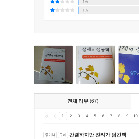
1%
--- 본문 중에서
1%
전체 리뷰
(67)
1
2
3
4
5
6
7
8
9
10
간결하지만 진리가 담긴책
종이책
구매