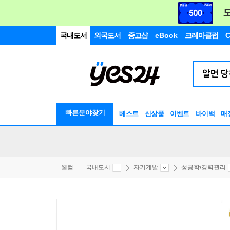
국내도서
외국도서
중고샵
eBook
크레마클럽
C
빠른분야찾기
베스트
신상품
이벤트
바이백
매
웰컴
국내도서
자기계발
성공학/경력관리