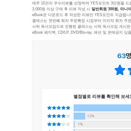
리지 않고 천하를 돌아다니면서 세상 모
매주 10건의 우수리뷰를 선정하여 YES포인트 3만원을 드
3,000원 이상 구매 후 리뷰 작성 시
일반회원 300원, 마니아
든 것을 이어주는 역할을 한다오. 세상 구석구석을 
eBook은 다운로드 후 작성한 리뷰만 YES포인트 지급됩니
오. 돈을 모으고 싶다면 아주 적은 돈이라도 헛되게
클래스는 첫번째 회차 주문확정 시점부터 마지막 회차 주문
라야 하오. 돈을 쓰지 말라는 것이 아니라 귀하게 
사락 독서모임으로 진행된 클래스는 사락 독서모임 게시판
어 있소. 사람도 자신을 소중히 여기는 사람은 다시
eBook 페이백, CD/LP, DVD/Blu-ray, 패션 및 판매금
명이라도 부를 얻게 되는 것이오. 아무리 적은 돈이
은 모두 적은 돈을 소중히 여기지 않는 사람들이오.
63
명
히 아끼는 사람에게 흘러가듯이 돈도 마찬가지라오
나는 성공할 수 있을까?
Q 어떤 사람들이 성공합니까? 스스로 그것을 알 수
별점별로 리뷰를 확인해 보세
A 자신이 성공할 것인가를 알고 싶다면 먼저 식사를
그렇지 않다면 평생 성공할 수 없다고 판단하면 됩니
음에 안정을 주고 몸을 보살피는 근본입니다. 그렇
13%
지 않습니다. 안타까운 것은 이런 사람이 세상엔 너
1%