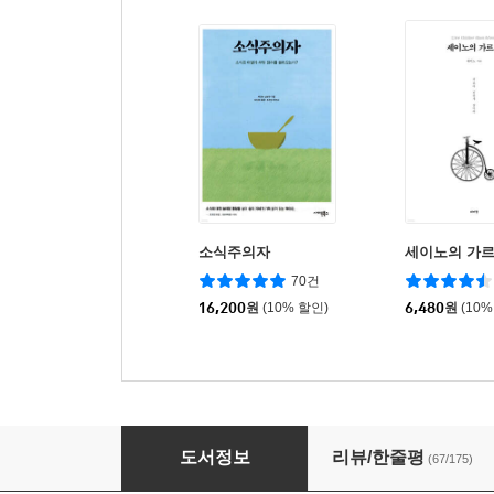
소식주의자
세이노의 가
70건
16,200
원
(10% 할인)
6,480
원
(10%
절제의 성공학
도서정보
리뷰/한줄평
(67/175)