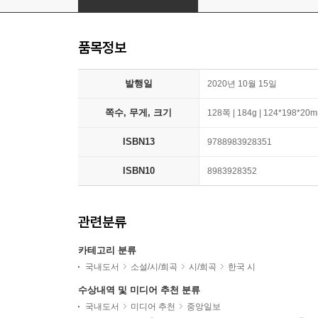
품목정보
발행일
2020년 10월 15일
쪽수, 무게, 크기
128쪽 | 184g | 124*198*20
ISBN13
9788983928351
ISBN10
8983928352
관련분류
카테고리 분류
국내도서
소설/시/희곡
시/희곡
한국 시
수상내역 및 미디어 추천 분류
국내도서
미디어 추천
중앙일보