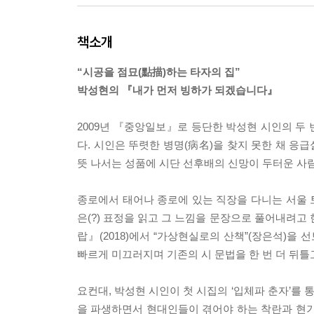
책소개
“시공을 점묘(點描)하는 타자의 집”
박성현의 『내가 먼저 빙하가 되겠습니다』
2009년 『중앙일보』로 등단한 박성현 시인의 두 
다. 시인은 뚜렷한 병명(病名)을 찾지 못한 채 응
뜻 나서는 성품에 시단 선후배의 신망이 두터운 사
종로에서 태어나 종로에 있는 직장을 다니는 서울 토
은(?) 표정을 읽고 그 느낌을 문장으로 풀어내려고
랍』(2018)에서 “가상현실로의 산책”(장은석)을 
빠르게 미끄러지며 기존의 시 문법을 한 번 더 뒤틀
요컨대, 박성현 시인이 첫 시집의 ‘입체파 춘자’를 통
을 파생하면서 현대인들이 겪어야 하는 착란과 현기