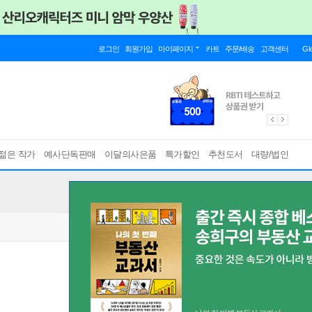
로그인
회원가입
마이페이지
카트
주문/배송
고객센터
Gl
젊은 작가
예사단독판매
이달의사은품
특가할인
추천도서
대량/법인