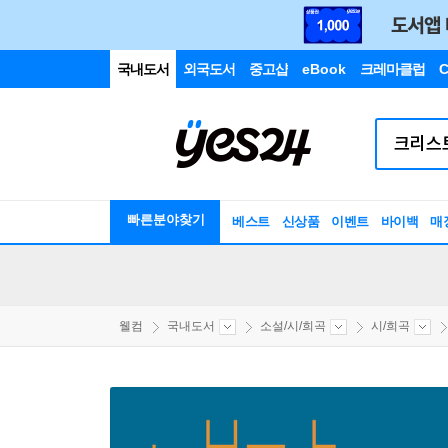
국내도서
외국도서
중고샵
eBook
크레마클럽
C
빠른분야찾기
베스트
신상품
이벤트
바이백
매
웰컴
국내도서
소설/시/희곡
시/희곡