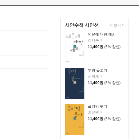
시인수첩 시인선
더보기
예문에 대한 예의
김제숙 저
11,400
원
(5% 할인)
투명 물고기
권혁재 저
11,400
원
(5% 할인)
플라잉 붓다
홍은택 저
11,400
원
(5% 할인)