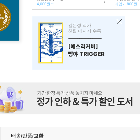
4,000원 ~
매입가 800원
김은성 작가
친필 메시지 수록
---------------
[예스리커버]
빵야 TRIGGER
배송/반품/교환