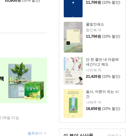
10,800
원
(10% 할인)
11,700
원
(10% 할인)
물빛인쇄소
함민복 저
11,700
원
(10% 할인)
단 한 줄만 내 마음에
새긴다고 해도
나민애 저
21,420
원
(10% 할인)
필사, 어른이 되는 시
간
나태주 저
16,650
원
(10% 할인)
년 08월 31일
펼쳐보기
이 분야 신상품
더보기