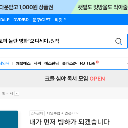
D/LP
DVD/BD
문구
/GIFT
티켓
독서유형검사
장안내
채널예스
사락
예스펀딩
클래스24
RBTI Lab
독서유형검사
크클 심야 독서 모임
OPEN
한국 시
시인수첩 시인선-039
소득공제
내가 먼저 빙하가 되겠습니다