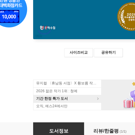
사이즈비교
공유하기
뮤지컬 〈휴남동 서점〉X 황보름 작가 북토크
2026 젊은 작가 1위 : 청예
기간 한정 특가 도서
오직, 예스24에서만
내가 먼저 빙하가 되겠습니다
도서정보
리뷰/한줄평
(1/1)