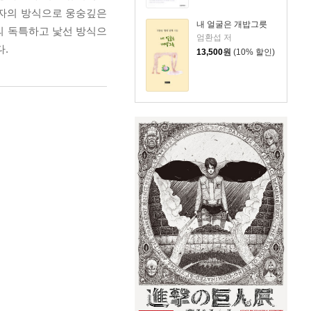
각자의 방식으로 웅숭깊은
내 얼굴은 개밥그릇
의 독특하고 낯선 방식으
엄환섭 저
다.
13,500
원
(10% 할인)