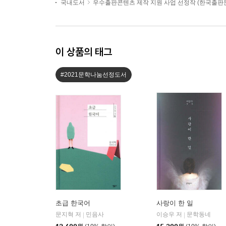
국내도서
우수출판콘텐츠 제작 지원 사업 선정작 (한국출
이 상품의 태그
#2021문학나눔선정도서
초급 한국어
사랑이 한 일
문지혁 저
민음사
이승우 저
문학동네
|
|