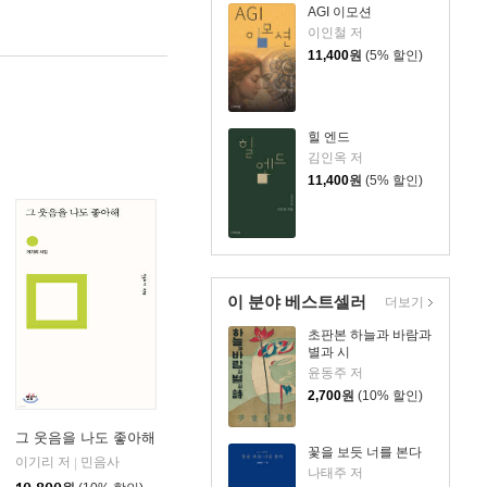
AGI 이모션
이인철 저
11,400
원
(5% 할인)
힐 엔드
김인옥 저
11,400
원
(5% 할인)
이 분야 베스트셀러
더보기
초판본 하늘과 바람과
별과 시
윤동주 저
2,700
원
(10% 할인)
그 웃음을 나도 좋아해
꽃을 보듯 너를 본다
이기리 저
민음사
|
나태주 저