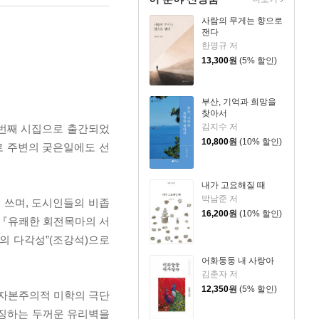
사람의 무게는 향으로
잰다
한명규 저
13,300
원
(5% 할인)
부산, 기억과 희망을
찾아서
김지수 저
9번째 시집으로 출간되었
10,800
원
(10% 할인)
굴로 주변의 궂은일에도 선
내가 고요해질 때
박남준 저
 쓰며, 도시인들의 비좁
16,200
원
(10% 할인)
 『유쾌한 회전목마의 서
태의 다각성”(조강석)으로
어화둥둥 내 사랑아
김춘자 저
12,350
원
(5% 할인)
)-자본주의적 미학의 극단
상징하는 두꺼운 유리벽을