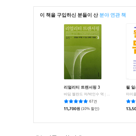
이 책을 구입하신 분들이 산
분야 연관 책
리얼리티 트랜서핑 3
될 일
바딤 젤란드 저/박인수 역
정신세계사
|
67건
11,700
원
(10% 할인)
13,5