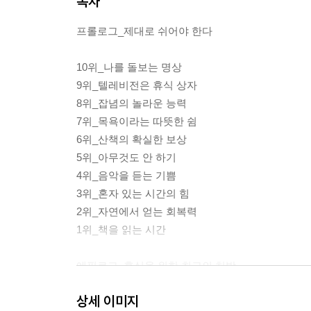
목차
프롤로그_제대로 쉬어야 한다
10위_나를 돌보는 명상
9위_텔레비전은 휴식 상자
8위_잡념의 놀라운 능력
7위_목욕이라는 따뜻한 쉼
6위_산책의 확실한 보상
5위_아무것도 안 하기
4위_음악을 듣는 기쁨
3위_혼자 있는 시간의 힘
2위_자연에서 얻는 회복력
1위_책을 읽는 시간
에필로그_휴식을 위한 최고의 처방
감사의 말
상세 이미지
참고문헌