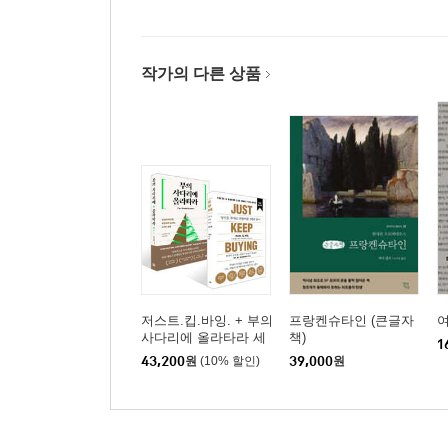
작가의 다른 상품
저스트.킵.바잉. + 부의
프랑켄슈타인 (큰글자
사다리에 올라타라 세
책)
1
트
43,200
원
(10% 할인)
39,000
원