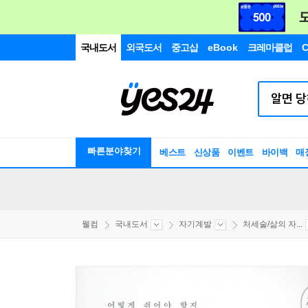
국내도서
외국도서
중고샵
eBook
크레마클럽
C
빠른분야찾기
베스트
신상품
이벤트
바이백
매
웰컴
국내도서
자기계발
처세술/삶의 자...