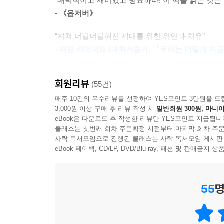
“매력적이고 재미있고 명료하다! 이 책을 읽는 것은 
수면에 관한 연구는 차고 넘치며, 수면 부족의 심
- 《옵저버》
고독을 스케줄에 넣도록 노력해야 한다. 단, 자신을
대해 진지하게 생각해보지 않았을까. 휴식 시간은
나를 재단하지 않는 시간을 보낼 기회, 남의 눈치
“지쳐 너덜너덜해진 세대를 위한 위안과 치유”
결합해야 한다는 진실을 이 책이 일깨운다.
--- 「3위_혼자 있는 시간의 힘」 중에서
- 애덤 러더퍼드 (과학저술가, 『우리는 어떻게 지
또한 코로나19로 인해 인류의 몸살이 시작된 20
때로는 우리가 그러한 활동을 하고 있다는 걸 의식조
“눈부신 작가 클라우디아 해먼드가 또 일을 냈다. 
동안 건강을 유지하는 방법」을 다룬 기사에서 이 책
다니며 기분 전환을 하는 자신의 모습을 뜻밖에 발견
회원리뷰
(55건)
- 케빈 퐁 (의사, 『생존의 한계』 저자)
강력한 거리 두기와 휴식이 필요해진 2020년 대한
는 것, 특히 기분이 안 좋을 때 더욱 그렇다는 것을 
매주 10건의 우수리뷰를 선정하여 YES포인트 3만원을 드
시간을 어떻게 보내느냐에 따라 팬데믹 이후를 맞이
“저자는 분석적이면서도 증거를 기반으로 한 사고
3,000원 이상 구매 후 리뷰 작성 시
일반회원 300원, 마니아
eBook은 다운로드 후 작성한 리뷰만 YES포인트 지급됩니
(…) 자연의 원기 회복 능력이 상당할 수 있음을 
소개하는 재능이 뛰어나다.”
여기서 잠깐, 휴식 테스트 결과 순위를 살펴보자. 1
클래스는 첫번째 회차 주문확정 시점부터 마지막 회차 주문
면 나가는 편을 택해야 한다는 것을 분명히 알 수 있
- 《해피풀 매거진》
사락 독서모임으로 진행된 클래스는 사락 독서모임 게시판
실제로 사람들이 직접 꼽은 결과다. 독서가 가장 
을 위해 잠시 나가는 겁니다”라고 크게 대꾸하면 그
eBook 페이백, CD/LP, DVD/Blu-ray, 패션 및 판매금
휴식을 취하지 못하고 있다는 반증일 수 있겠다. 그
“휴식의 방법과 이유를 혁신적으로 탐색한 책. 
--- 「2위_자연에서 얻는 회복력」 중에서
흥미로운 방법이 될 것이다.”
쉬면서도 불안하고 어쩐지 죄책감이 든다면 잘못 쉬
- 《스키니》
독서는 잡념을 촉진하고 공상을 향한 완벽한 도약대
55
명
게을러지고 싶다면 그것은 온몸과 마음에서 보내는
어딘가로 날아간다. 그곳이 꼭 이야기 속 장소일 필
휴식이야말로 확실한 보상과 든든한 미래를 보장하
“탁월하다!”
있다.
- 《마리 클레르》, 「코로나 바이러스가 창궐하는