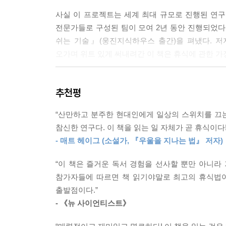
는 뭔가가 주의를 끈다는 이유로 대화를 자동으로 중
사실 이 프로젝트는 세계 최대 규모로 진행된 연구로
--- 「6위_산책의 확실한 보상」 중에서
전문가들로 구성된 팀이 모여 2년 동안 진행되었다.
쉬는 기술』(웅진지식하우스 출간)을 펴냈다. 
대한민국에서 이루어진 연구를 살펴보면 어떤 종류의 
오가며 위트 있게 써내려간 이 책은 휴식에 관한 가
루를 더 기분 좋게 마무리했다. 다른 활동에 비해 
것, 음악을 듣는 것 등이 독서나 온라인 검색보다 더
저자는 우리가 취하는 휴식의 양이 일의 성과뿐만
많은 날이었다.
추천평
한다고 말한다. 무엇보다 막상 쉬어야 하는 순간
--- 「5위_아무것도 안 하기」 중에서
마음을 정확히 파악하고 꼭 필요한 휴식법을 제안한
“산만하고 분주한 현대인에게 일상의 스위치를 끄는 
만들어줄 수도 있다. 이 책을 두고 “과학적인 낮잠”
심하지 않은 정도의 스트레스를 받은 날이라면, 그래
참신한 연구다. 이 책을 읽는 일 자체가 곧 휴식이다!
이 아니라면 스트레스가 해소되기는커녕 오히려 유
- 매트 헤이그 (소설가, 『우울을 지나는 법』 저자)
인스타그램 해시태그 ‘#휴식’ 다음으로 ‘#휴식이필
스가 해소되고 편안한 느낌을 즐길 수 있다. 확신하
지쳐 너덜너덜해진 당신을 위한 최고의 휴식법 10
의식적인 감상, 선택을 통한 감상이었을 것이다.
“이 책은 즐거운 독서 경험을 선사할 뿐만 아니라
읽으면 저절로 휴식이 되는 이 책과 함께 ‘#잘쉬기
--- 「4위_음악을 듣는 기쁨」 중에서
참가자들에 따르면 책 읽기야말로 최고의 휴식법이
출발점이다.”
책의 프롤로그에서 밝히듯 ‘휴식 결핍 시대’라고 
고독한 시간은 길이만 적당하다면 자신에게서 한발 
- 《뉴 사이언티스트》
그다음으로 ‘#휴식이필요해’라는 말이 압도적이라
은 더 깊이 사유하고 자신을 발견하며 창의성과 혁
“잠은 휴식이 아니”라는 점을 명확히 한다. 몸이 지