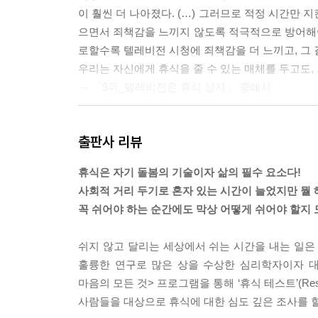
이 훨씬 더 나아졌다. (…) 그러므로 적정 시간만
으면서 죄책감을 느끼지 않도록 적극적으로 방어해야 
로할수록 텔레비전 시청에 죄책감을 더 느끼고, 그 
우리는 자신에게 휴식을 줄 수 있는 매체를 두고도,
--- 「9위_텔레비전은 휴식 상자」 중에서
뇌는 뭔가를 찾아 떠난다. 끊임없이 뭔가 탐색하고
출판사 리뷰
드는가? 고단한 것은 끊임없이 이런 생각을 뒤쫓을
일이 없다. 접이식 의자에 앉아 쉬면서 마당을 뛰
휴식은 자기 돌봄의 기술이자 삶의 필수 요소다!
사회적 거리 두기로 혼자 있는 시간이 늘었지만 뭘 
(…) 우리는 어린 시절부터 잡념을 떨쳐버리고 집중
꼭 쉬어야 하는 순간에도 막상 어떻게 쉬어야 할지 
때문에 자책할 필요는 전혀 없다. 밝혀진 바대로 잡
것은 결국 당사자에게 이로울 수 있기 때문이다.
쉬지 않고 달리는 세상에서 쉬는 시간을 내는 일은
--- 「8위_잡념의 놀라운 능력」 중에서
훌륭한 연구로 많은 상을 수상한 심리학자이자 대
마음의 모든 것> 프로그램을 통해 ‘휴식 테스트’(Res
걷기를 통해 얻을 수 있는 것은 창의력(그리고 물론
사람들을 대상으로 휴식에 대한 심도 깊은 조사를 할
진다는 증거가 있다. 누군가와 나란히 걸을 때는 부