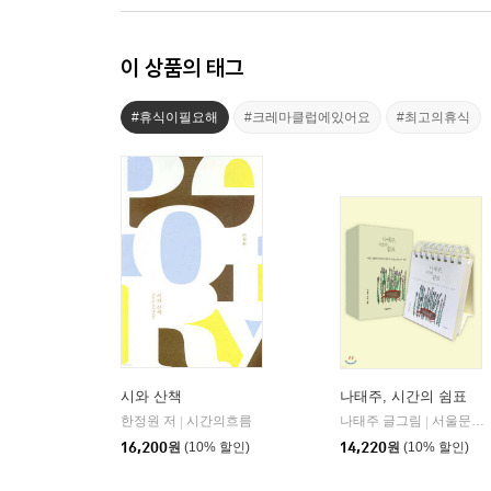
이 상품의 태그
#휴식이필요해
#크레마클럽에있어요
#최고의휴식
시와 산책
나태주, 시간의 쉼표
한정원 저
시간의흐름
나태주 글그림
서울문화사
|
|
16,200
원
(10% 할인)
14,220
원
(10% 할인)