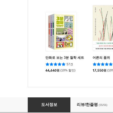
만화로 보는 3분 철학 세트
어른의 품위
57건
44,640
원
(10% 할인)
17,550
원
(10
잘 쉬는 기술
도서정보
리뷰/한줄평
(55/56)