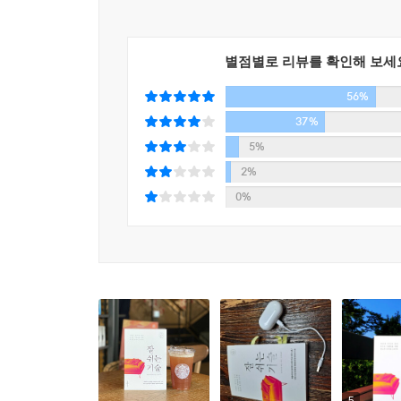
저자 클라우디아 해먼드는 최고의 휴식으로 손꼽힌
(…) 세계인이 최고의 휴식으로 꼽은 상위 다섯 개
집착하고 있었는지도 모른다는 문제의식을 던진다
소라는 뜻이다. 그런데 책 읽기야말로 혼자 하는 활
과시하지만, 사실은 너무나 고단한 상태를 방치하
별점별로 리뷰를 확인해 보세
는 점이다. 독서가 제공하는 친구는 실제 세계의 사람
긴장을 풀고 마음을 이완하는 법을 배우면 반드시 이
다. 이런 종류의 우정은 너무도 강력하여 고립이 
56%
쉬지 않고 달리는 현대인의 세상에서 똑똑하게 휴식
37%
같이 말했다.
--- 「1위_책을 읽는 시간」 중에서
5%
2%
“우리는 더 쉬고 싶고, 더 쉴 수 있고, 아마 생
0%
것이다.”(「프롤로그_제대로 쉬어야 한다」 중에서
온전한 휴식을 제대로 느끼고 추구해야만 하는 까닭이
것은 인생의 본질적인 리듬이 결여되어 있다”는 
밝혀진 만큼 읽는 재미 또한 쏠쏠한 이 책과 함께 
기술자, 곧 인생 능력자가 되어 있을지도 모른다.