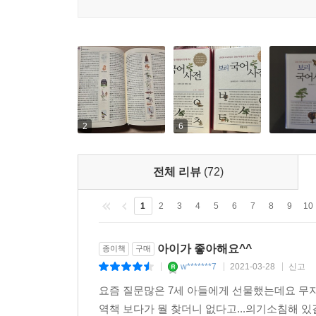
2
6
전체 리뷰
(72)
1
2
3
4
5
6
7
8
9
10
아이가 좋아해요^^
종이책
구매
w*******7
2021-03-28
신고
|
|
|
요즘 질문많은 7세 아들에게 선물했는데요 무지
역책 보다가 뭘 찾더니 없다고...의기소침해 있