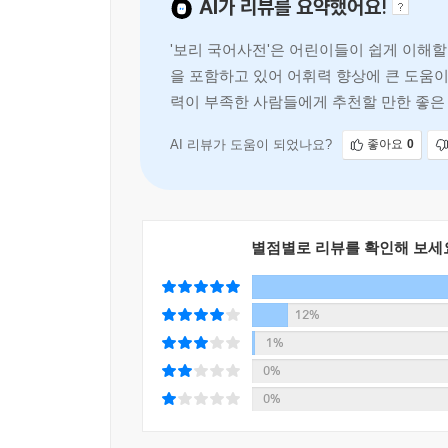
AI가 리뷰를 요약했어요!
동식물을 비롯한 우리 겨레 전통문화와 살림살이 
'보리 국어사전'은 어린이들이 쉽게 이해
눈길을 끌어서, 필요한 낱말 뜻만 찾아보고 바로 덮
을 포함하고 있어 어휘력 향상에 큰 도움이
용어에 대한 설명 그림을 더하고, 도형과 별자리 
력이 부족한 사람들에게 추천할 만한 좋은
□ 아이 스스로 찾아보고 뜻을 이해할 수 있도록 입
AI 리뷰가 도움이 되었나요?
좋아요
0
아무리 중요하고 좋은 뜻을 지닌 낱말이라도 뜻풀
3학년 정도면 혼자서도 충분히 읽고 이해할 수 
우리말 풀이를 통해 아이들은 우리말을 더욱 가깝게 
별점별로 리뷰를 확인해 보세
□ 독자가 더 편리하도록, 독자 의견을 반영
12%
이전 2차 개정판까지는 같은 뜻을 지닌 낱말이
1%
찾아보도록 화살표로 안내했습니다. 그런데 그 과정
0%
곧바로 뜻을 알 수 있도록 했습니다. 올림말에 나
0%
자세한 정보는 뒤쪽 ‘나라 정보’에서 찾아볼 수 있게