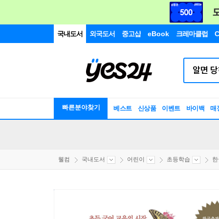
국내도서
외국도서
중고샵
eBook
크레마클럽
C
빠른분야찾기
베스트
신상품
이벤트
바이백
매
웰컴
국내도서
어린이
초등학습
한