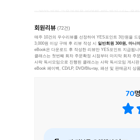
□ 2022 개정 교육과정을 반영해 4만 개가 넘는 올림
초등 국어사전 가운데 가장 많은 올림말을 수록하여
회원리뷰
(72건)
교육부가 고시한 2022 개정 교육과정에 따라 202
매주 10건의 우수리뷰를 선정하여 YES포인트 3만원을 드
3,000원 이상 구매 후 리뷰 작성 시
일반회원 300원, 마니아
남짓으로, 2025년 3월 현재 나와 있는 초등 국어사전 
eBook은 다운로드 후 작성한 리뷰만 YES포인트 지급됩니
검토해 새 낱말을 적극 반영할 예정입니다.
클래스는 첫번째 회차 주문확정 시점부터 마지막 회차 주문
사락 독서모임으로 진행된 클래스는 사락 독서모임 게시판
□ 국립 국어원 정보와 법률, 정부 부처, 행정 구역
eBook 페이백, CD/LP, DVD/Blu-ray, 패션 및 판매금
국립 국어원에서 분기마다 공시하는 정보 수정과 수
70
명
시행령 개정에 따라 문화재 지정번호가 모두 삭제
바뀌면서 ‘문화재’도 ‘문화유산’, ‘무형유산’, ‘
만큼 관련된 모든 낱말과 정보를 다시금 검토 수정했
것이나 2023년 강원특별자치도, 2024년 전북특별
□ 4,000점이 넘는 풍부한 세밀화와 시각 자료! 