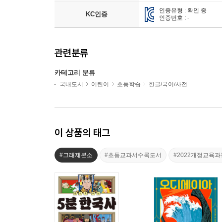
인증유형 : 확인 중
KC인증
인증번호 : -
관련분류
카테고리 분류
국내도서
어린이
초등학습
한글/국어/사전
이 상품의 태그
#그래제본소
#초등교과서수록도서
#2022개정교육과