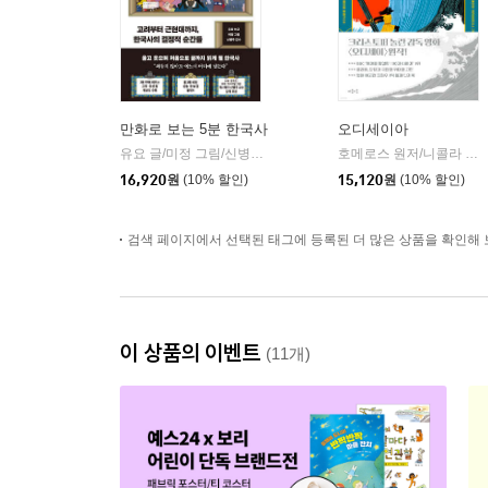
만화로 보는 5분 한국사
오디세이아
유요 글/미정 그림/신병주 감수
빅피시
호메로스 원저/니콜라 친퀘티 글/데시데리아 귀치아르디니 그림/이승수 역
|
16,920
원
(10% 할인)
15,120
원
(10% 할인)
검색 페이지에서 선택된 태그에 등록된 더 많은 상품을 확인해 
이 상품의 이벤트
(11개)