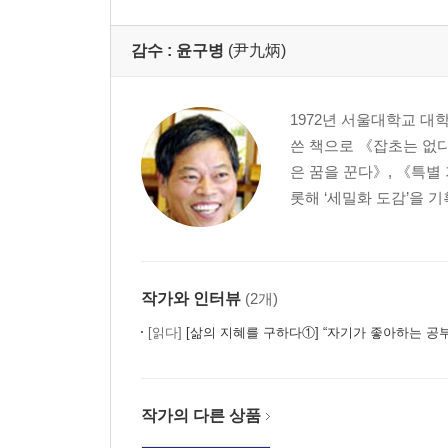
감수 :
윤구병
(尹九炳)
1972년 서울대학교 
쓴 책으로 《잡초는 없다
은 꿈을 꾼다》, 《특별
롯해 ‘세밀화 도감’을 
작가와 인터뷰
(2개)
[읽다]
[삶의 지혜를 구하다①] “자기가 좋아하는 공부만 하게 놔
작가의 다른 상품