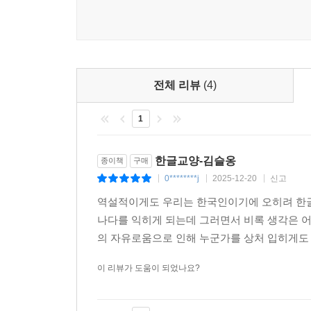
한글 자음자 ‘ㄱ, ㄷ, ㅅ’의 명칭을 ‘기윽, 디읃, 
정신에 위배된다는 것이다. 그도 그럴 것이 현재
현상이기 때문이다. 현재 명칭은 최세진의 『훈몽자회
16세기 한글 표기에 대응하는 한자가 없는 경우 뜻을
명칭으로 삼은 것이다. 따라서 한글의 창제정신을 되
전체 리뷰
(4)
시읏’이 옳다는 주장이다.
1
한글 자음자 모음자 명칭은 그 자체가 역사성을 띠
통일의 차원에서도 중요성을 갖는다.(북한은 ‘기윽,
한글교양-김슬옹
종이책
구매
학습자들에게 혼동을 가져다준다는 점도 ‘ㄱ, ㄷ, 
0********j
2025-12-20
신고
|
|
|
위해 ‘국민운동본부’를 발족하고 오는 10월 9일 
역설적이게도 우리는 한국인이기에 오히려 한글
나다를 익히게 되는데 그러면서 비록 생각은 어
ㄱ부터 ㅎ까지 열네 가지 물음으로 풀어낸
의 자유로움으로 인해 누군가를 상처 입히게도 한
한국인이라면 알아야 할 한글에 관한 모든 것
이 리뷰가 도움이 되었나요?
이 밖에도 ‘한글이 우수하다는데 과학적인 근거는 
훈민정음을 널리 사용했는가?’ 등 한국인이라면 한번