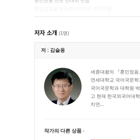
훈민정음 반포 반대의 진실
훈민정음을 반포하기까지의 조력자들
ㄷ 《훈민정음》 해례본의 내용과 가치는 무엇인가
저자 소개
《훈민정음》 해례본이란 무엇인가?
(1명)
《훈민정음》 해례본의 형식과 내용
《훈민정음》 해례본의 역사적 배경
저 :
김슬옹
ㄹ 《훈민정음》 언해본은 어떻게 한글 보급의 핵심
세종대왕의 『훈민정음』
《훈민정음》 언해본이 왜 중요한가?
연세대학교 국어국문학과
《훈민정음》 언해본 짜임새의 특징과 의미
국어국문학과 대학원 박
《훈민정음》 언해본 유통의 의미
고 현재 한국외국어대
치연...
2부 한글의 과학성과 우수성
ㅁ 한글은 얼마나 과학적이고 우수한 글자인가?
누구에게나 보편적인 글자
작가의 다른 상품
한글이 과학적인 여덟 가지 근거