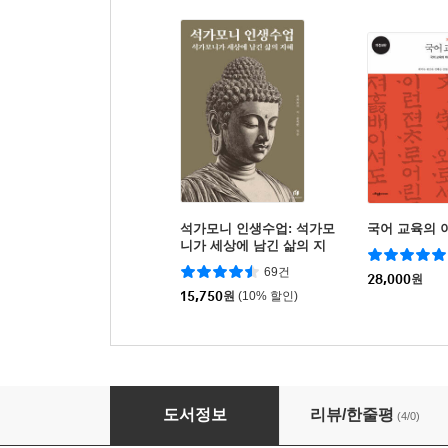
석가모니 인생수업: 석가모
국어 교육의 
니가 세상에 남긴 삶의 지
혜
69건
28,000
원
15,750
원
(10% 할인)
한글교양
도서정보
리뷰/한줄평
(4/0)