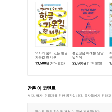
한글의 우수성에 대한 몇 가지 오해
ㅂ 지금은 안 쓰는 문자를 어떻게 활용할 것인가?
15세기 훈민정음 28자의 주요 특징
훈민정음 확장자의 원리
15세기 훈민정음 28자에서 안 쓰는 문자의 활용 문
안 쓰는 문자의 부활과 한글의 확장성 문제
역사가 숨어 있는 한글
훈민정음 해례본 낱말
최
ㅅ 한글 낱글자 수와 배열에는 어떤 의미가 있나?
가온길 한 바퀴
날적이
13,500
원
(10% 할인)
22,500
원
(10% 할인)
1
한글 모아쓰기의 힘
한글 낱글자와 모아 쓴 음절자 수의 의미
11,172자의 생성 원리와 의미
다양한 음절표 갈래와 의미
만든 이 코멘트
저자, 역자, 편집자를 위한 공간입니다. 독자들에게 전하고
3부 한글 명칭의 역사와 맞춤법
ㅇ ‘한글’ 명칭의 맥락은 무엇인가? ― ‘한글’ 관련
접수된 글은 확인을 거쳐 이 곳에 게재됩니다.