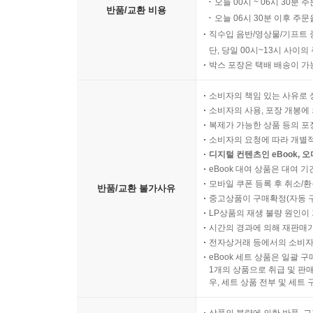
오늘 00시 ~ 06시 30분 
반품/교환 비용
오늘 06시 30분 이후 주문
직수입 음반/영상물/기프트 
단, 당일 00시~13시 사이
박스 포장은 택배 배송이 가
소비자의 책임 있는 사유로 
소비자의 사용, 포장 개봉에 
복제가 가능한 상품 등의 포장을 
소비자의 요청에 따라 개별
디지털 컨텐츠인 eBook, 
eBook 대여 상품은 대여 기
모바일 쿠폰 등록 후 취소/환
반품/교환 불가사유
중고상품이 구매확정(자동 
LP상품의 재생 불량 원인이 기
시간의 경과에 의해 재판매가
전자상거래 등에서의 소비자
eBook 세트 상품은 일괄 
1개의 상품으로 취급 및 판매
우, 세트 상품 전부 및 세트