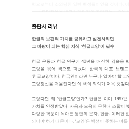
세종 이후 임금들, 훈민정음을 어떻게 계승했을까?
력으로부터 소외당한 일반 백성들이었을 것이다. 이
적극적으로 한글 정책을 편 임금들
--- 「훈민정음을 반포하기까지의 조력자들」중에
지속적으로 한글 정책을 실천한 임금들
연산군의 한글 탄압 정책을 어떻게 볼 것인가?
출판사 리뷰
양반들 입장에서 해례본의 정인지서 내용은 한자를
중국과의 사대가 중요한 터에 중국 황제의 권위에 맞
한글의 보편적 가치를 공유하고 실천하려면
ㅌ 일제강점기에 우리 말글을 어떻게 지켰나?
희귀본이 되었을 확률이 높다.
그 바탕이 되는 핵심 지식 ‘한글교양’이 필수
일제강점기 때의 우리 말글운동은 문화 독립운동
--- 「《훈민정음》 해례본이 희귀본이 된 이유」
항일투쟁으로서의 한글운동
한글 운동과 한글 연구에 40년을 매진한 김슬옹 
헐버트와 조선어학회의 우리 말글운동 맥
한글의 가장 우수한 특성을 뽑으라고 한다면 과학성
교양을 묶어 책으로 펴냈다. 한국의 대표 브랜
될 뿐만 아니라 그로 인해 누구나 쉽게 배울 수 
‘한글교양’이다. 한국인이라면 누구나 알아야 할 교
ㅍ 광복 후에 우리 말글은 어떻게 발전했나?
가치를 추구한다.
교양정신을 떠올린다면 이 책의 의의가 더욱 뜻깊다
국권 회복 차원의 한글운동기(1945~1960): 우
--- 「한글의 우수성에 대한 몇 가지 오해」중에서
한글전용 중심 운동기(1960~1969)
그렇다면 왜 ‘한글교양’인가? 한글은 이미 19
다양한 목적으로서의 한글운동기(1970~현재)
훈민정음과 《훈민정음》 해례본에 21세기 첨단 과학
가치를 인정받았다. 자음과 모음의 무한대 조합이 
로 구현하고 활용했을 때 비로소 온전하게 그 가치를
다양한 학문이 녹아든 통합의 문자, 한글. 이러한 
ㅎ 인공지능 시대 한글은 어떠해야 하는가?
안는 것과 동시에 그것을 넘어설 수 있는 인문적 가
되어야 하기 때문이다. ‘교양’은 백성이 뜻하는 바
인공지능 시대의 글쓰기 문제