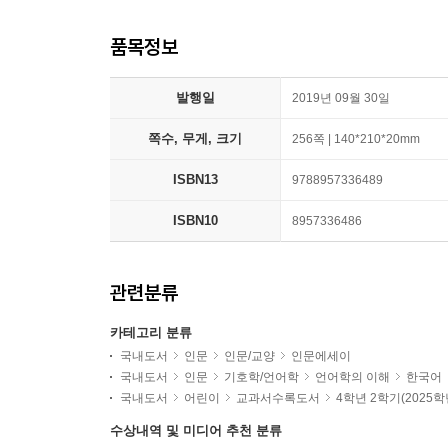
품목정보
발행일
2019년 09월 30일
쪽수, 무게, 크기
256쪽 | 140*210*20mm
ISBN13
9788957336489
ISBN10
8957336486
관련분류
카테고리 분류
국내도서
인문
인문/교양
인문에세이
국내도서
인문
기호학/언어학
언어학의 이해
한국어
국내도서
어린이
교과서수록도서
4학년 2학기(2025
수상내역 및 미디어 추천 분류