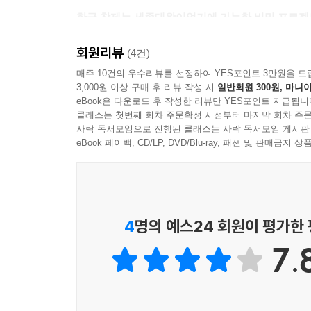
--- 「훈민정음의 탈근대 언어 속성」중에서
인공지능 시대 단계별 언어 문제
한글 창제는 세종대왕이었기에 가능한 비밀 프로젝
《훈민정음》 해례본에 담긴 근대성과 탈근대성, 
“역사는 세종을 만들었지만 세종은 역사를 새롭게 
회원리뷰
(4건)
책 끝머리에: 한글을 무형문화유산으로 우뚝 세우
열네 가지 물음 가운데 가장 먼저 눈길을 끄는
매주 10건의 우수리뷰를 선정하여 YES포인트 3만원을 드
3,000원 이상 구매 후 리뷰 작성 시
일반회원 300원, 마니아
세종대왕이 집현전 학사들과 함께 한글을 창제했다
참고문헌
eBook은 다운로드 후 작성한 리뷰만 YES포인트 지급됩니
주역으로 그려지기도 했다. 그러나 한글 창제는
부록: 한글 해적이(연표)
클래스는 첫번째 회차 주문확정 시점부터 마지막 회차 주문
어려웠으며 새로운 문자를 고안할 만큼 창의성을 
사락 독서모임으로 진행된 클래스는 사락 독서모임 게시판
비밀 프로젝트였다는 것은 1443년 12월 창제 사실
eBook 페이백, CD/LP, DVD/Blu-ray, 패션 및 판매금
지은이 김슬옹 박사는 세종이 단독으로 창제하고 
『훈민정음』 해례본은 물론 정인지의 서문과 『세종
훈민정음 체계로 한자음을 나누어 기록한 『동국
4
명의 예스24 회원이 평가한
증언되는 명백한 사실이기도 하다.
7.
‘ㄱ, ㄷ, ㅅ’의 명칭을 ‘기윽, 디읃, 시읏’으로 바꾸자
한글의 과학성을 되살리고 남북의 언어통일에 기여