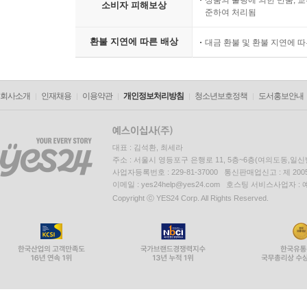
상품의 불량에 의한 반품, 교
소비자 피해보상
준하여 처리됨
환불 지연에 따른 배상
대금 환불 및 환불 지연에 
회사소개
인재채용
이용약관
개인정보처리방침
청소년보호정책
도서홍보안내
대표 : 김석환, 최세라
주소 : 서울시 영등포구 은행로 11, 5층~6층(여의도동,일신
사업자등록번호 : 229-81-37000 통신판매업신고 : 제 200
이메일 : yes24help@yes24.com 호스팅 서비스사업자 :
Copyright ⓒ YES24 Corp. All Rights Reserved.