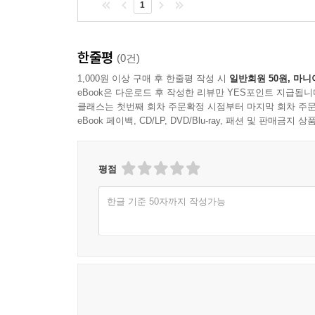
1
‘한글교양’에 마침표를 찍을 수 있을 정도다.
훈민정음 반포 이후 500년을 훌쩍 넘었고 우리 말
한줄평
(0건)
많고 논쟁도 가시지 않았다. 소통과 어울림이라는 한
1,000원 이상 구매 후 한줄평 작성 시
일반회원 50원, 마니
eBook은 다운로드 후 작성한 리뷰만 YES포인트 지급됩니
클래스는 첫번째 회차 주문확정 시점부터 마지막 회차 주문
eBook 페이백, CD/LP, DVD/Blu-ray, 패션 및 판매금
평점
한글 기준 50자까지 작성가능