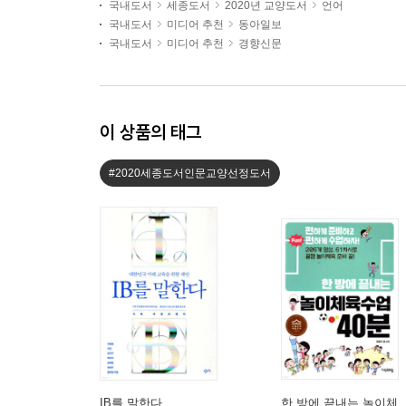
국내도서
세종도서
2020년 교양도서
언어
국내도서
미디어 추천
동아일보
국내도서
미디어 추천
경향신문
이 상품의 태그
#2020세종도서인문교양선정도서
IB를 말한다
한 방에 끝내는 놀이체