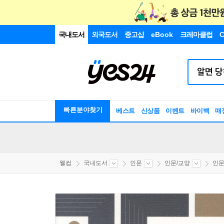
국내도서
외국도서
중고샵
eBook
크레마클럽
C
빠른분야찾기
베스트
신상품
이벤트
바이백
매
웰컴
국내도서
인문
인문/교양
인