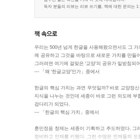
‘한글’ 명칭에 담긴 역사
독자 분들의 리뷰는 리뷰 쓰기를, 책에 대한 문의는 1:
‘훈민정음’에 담긴 새 문자 반포 목적의 가치와 ‘언문
‘암클, 중글’에 담긴 역사의 역설
‘한글’로 일제강점기의 희망을 만들다
책 속으로
ㅈ 왜 ‘기역, 디귿, 시옷’을 ‘기윽, 디읃, 시읏’으로 
우리는 500년 넘게 한글을 사용해왔으면서도 그 가
한글 자모 명칭의 유래
께 공유하고 그것을 바탕으로 새로운 가치를 만들어
《훈민정음》 해례본에서의 명칭
그러려면 여기에 걸맞은 ‘교양’의 공유가 밑받침되어야
남북한의 한글 자모 명칭 차이와 통일 방안
--- 「왜 ‘한글교양’인가」중에서
ㅊ 한글 맞춤법에 담긴 근본 원리는 무엇인가?
한글의 핵심 가치는 과연 무엇일까? 바로 교양정신
한글 맞춤법은 과연 어려울까?
지식을 나누는 것인데 세종이 바로 그런 의도에 부
맞춤법의 근본 원리를 찾아서
검다리가 되었다.
--- 「한글의 핵심 가치」중에서
4부 한글 가꾸기의 역사와 미래
훈민정음 창제는 세종이 기획하고 주도하였다. 그러
ㅋ 세종대왕 이후의 임금들은 훈민정음을 어떻게 
정비하고 인재를 키웠다. 그런 수많은 인재들의 도움