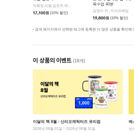
육수업 40분
이혜정,이범,김진우,박하식,송재범,하화주,홍영일 공저
창비교
|
김양수 저
지식프레임
|
17,100
원
(10% 할인)
19,800
원
(10% 할인)
검색 페이지에서 선택된 태그에 등록된 더 많은 상품을 확인해 
이 상품의 이벤트
(18개)
이달의 책 8월 : 산리오캐릭터즈 유리컵
예
2026년 08월 01일 ~ 2026년 08월 31일
상