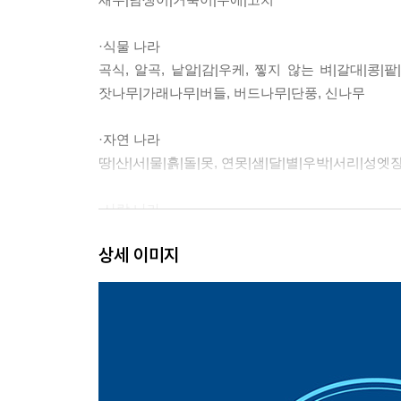
·식물 나라
곡식, 알곡, 낱알|감|우케, 찧지 않는 벼|갈대|콩|
잣나무|가래나무|버들, 버드나무|단풍, 신나무
·자연 나라
땅|산|서|물|흙|돌|못, 연못|샘|달|별|우박|서리|성엣장
·사람 나라
아우, 동생|종, 노비|사람|힘줄, 근육|턱|입|손|팔|혀
상세 이미지
·행위 나라
사랑하여, 괴어|사랑받아, 괴여|쏟아|쏘다|짝, 외짝|
·농사 나라
논|호미|낫|키|밥|엿