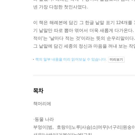
넨 가장 다정한 첫인사였다.
이 책은 해례본에 담긴 그 한글 낱말 표기 124개를
기 낱말만 따로 뽑아 엮어서 더욱 새롭게 다가온다. 
적이’는 ‘날마다 적는 것’이라는 뜻의 순우리말이다
그 낱말에 담긴 세종의 정신과 마음을 꺼내 보는 작
책의 일부 내용을 미리 읽어보실 수 있습니다.
미리보기
목차
책머리에
·동물 나라
부엉이|범, 호랑이|노루|사슴|소|여우|너구리|원숭이
새우|남생이|거북이|누에|고치