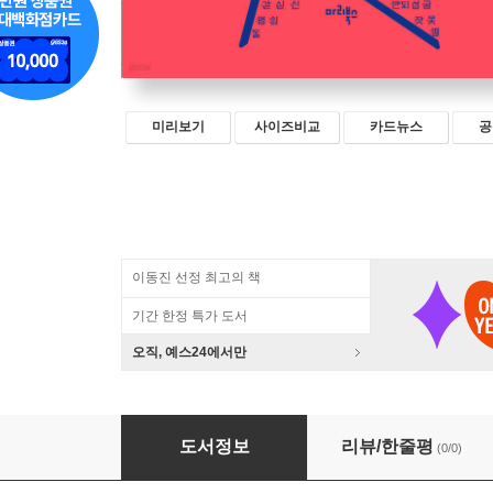
미리보기
사이즈비교
카드뉴스
공
이동진 선정 최고의 책
기간 한정 특가 도서
오직, 예스24에서만
훈민정음 해례본 낱말 날적이
도서정보
리뷰/한줄평
(0/0)