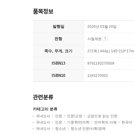
품목정보
발행일
2026년 03월 20일
판형
사철제본
쪽수, 무게, 크기
272쪽 | 444g | 145*210*17
ISBN13
9791193270509
ISBN10
1193270502
관련분류
카테고리 분류
국내도서
인문
인문/교양
교양으로 읽는 인문
국내도서
인문
기호학/언어학
언어학의 이해
한국어
국내도서
청소년
청소년 인문/사회/경제