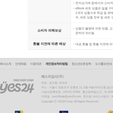
전자상거래 등에서의 소비자
eBook 세트 상품은 일괄 
1개의 상품으로 취급 및 판매
우, 세트 상품 전부 및 세트
상품의 불량에 의한 반품, 교
소비자 피해보상
준하여 처리됨
환불 지연에 따른 배상
대금 환불 및 환불 지연에 
회사소개
인재채용
이용약관
개인정보처리방침
청소년보호정책
도서홍보안내
대표 : 김석환, 최세라
주소 : 서울시 영등포구 은행로 11, 5층~6층(여의도동,일신
사업자등록번호 : 229-81-37000 통신판매업신고 : 제 200
이메일 : yes24help@yes24.com 호스팅 서비스사업자 :
Copyright ⓒ YES24 Corp. All Rights Reserved.