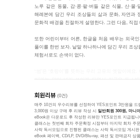
노루 같은 동물, 감·콩·팥·버들 같은 식물, 산·물
해례본에 담긴 우리 조상들의 삶과 문화, 자연과 
문화적 배경을 친절하게 설명한다. 그런 다음, 직접 
또한 어린이부터 어른, 한글을 처음 배우는 외국인까지
풀이를 한번 보자. 낱말 하나하나에 담긴 우리 조상
체험서로도 손색이 없다.
‘:범’은 ‘호랑이’를 뜻하는 우리 고유의 옛말이에요.
이’라는 말이 널리 쓰이게 되면서 지금은 두 낱
‘범’이지요. 예전에는 무서운 동물을 통칭하여 ‘호랑
회원리뷰
(0건)
‘:감’은 15세기나 지금이나 변함없이 ‘감’이라고
매주 10건의 우수리뷰를 선정하여 YES포인트 3만원을 드
3,000원 이상 구매 후 리뷰 작성 시
일반회원 300원, 마니아
대표적인 열매지요. 특히 조상들은 겨울에 까치밥으로
eBook은 다운로드 후 작성한 리뷰만 YES포인트 지급됩니
특히 올해는 훈민정음 반포 580돌이자 한글날 제정 
클래스는 첫번째 회차 주문확정 시점부터 마지막 회차 주문
볼 수 있는 음원도 큐알(QR)로 제공되니 꼭 들어 보
사락 독서모임으로 진행된 클래스는 사락 독서모임 게시판
eBook 페이백, CD/LP, DVD/Blu-ray, 패션 및 판매금