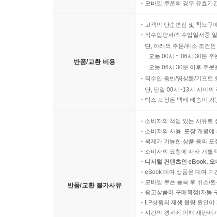
모바일 쿠폰의 경우 유효기간(
고객의 단순변심 및 착오구
직수입양서/직수입일서중 일
단, 아래의 주문/취소 조건인
오늘 00시 ~ 06시 30분 
반품/교환 비용
오늘 06시 30분 이후 주문
직수입 음반/영상물/기프트 
단, 당일 00시~13시 사이
박스 포장은 택배 배송이 가
소비자의 책임 있는 사유로 
소비자의 사용, 포장 개봉에 
복제가 가능한 상품 등의 포장을 
소비자의 요청에 따라 개별
디지털 컨텐츠인 eBook, 
eBook 대여 상품은 대여 기
모바일 쿠폰 등록 후 취소/환
반품/교환 불가사유
중고상품이 구매확정(자동 
LP상품의 재생 불량 원인이 기
시간의 경과에 의해 재판매가