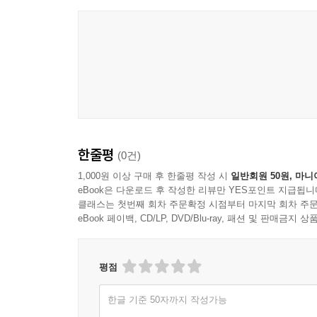
·이런 분들에게 더욱 추천한다.
-한글의 역사와 아름다움에 관심 있는 일반 독자
-손 글씨 필사와 마음 챙김에 관심 있는 독자
-한국어와 한글을 배우는 외국인 학습자
-초등학생부터 중고등학생까지, 한글과 국어에 흥미
-훈민정음 반포 580돌·한글날 제정 100돌 기념 선
한줄평
(0건)
1,000원 이상 구매 후 한줄평 작성 시
일반회원 50원, 마니
eBook은 다운로드 후 작성한 리뷰만 YES포인트 지급됩니
클래스는 첫번째 회차 주문확정 시점부터 마지막 회차 주문
eBook 페이백, CD/LP, DVD/Blu-ray, 패션 및 판매금
평점
한글 기준 50자까지 작성가능