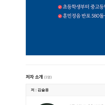
저자 소개
(1명)
저 :
김슬옹