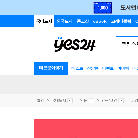
국내도서
외국도서
중고샵
eBook
크레마클럽
C
빠른분야찾기
베스트
신상품
이벤트
바이백
매
웰컴
국내도서
인문
인문/교양
교양