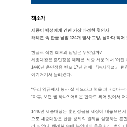
책소개
세종이 백성에게 건넨 가장 다정한 첫인사
해례본 속 한글 낱말 124개 필사 교양, 날마다 적어 
한글로 적힌 최초의 낱말은 무엇일까?
세종대왕은 훈민정음 해례본 ‘세종 서문’에서 ‘어린 
1446년 훈민정음 반포 17년 전에 『농사직설』 
여기저기서 들려왔다.
“우리 임금께서 농사 잘 지으라고 책을 펴내셨다는데
“아휴, 보면 뭘 하나? 어려운 한자로 되어 있어서 어
1446년 세종대왕은 훈민정음을 세상에 내놓으면서 부
으로 세종대왕은 한글 창제의 원리를 설명하는 훈민정
라 실었다. 해례본 속에 부엉이의 울음소리, 범의 