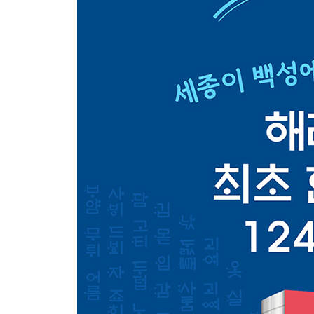
·생활 나라
종이|채찍|두레박|톱|벼루|잉아|숯|구리|부엌|널빤지
거문고 기둥|횃불|낚시|활|칼|깁, 비단|못|가죽, 껍질