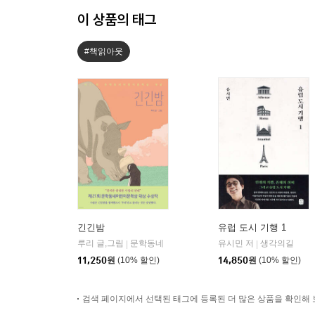
이 상품의 태그
#책읽아웃
긴긴밤
유럽 도시 기행 1
루리 글,그림
문학동네
유시민 저
생각의길
|
|
11,250
원
(10% 할인)
14,850
원
(10% 할인)
검색 페이지에서 선택된 태그에 등록된 더 많은 상품을 확인해 