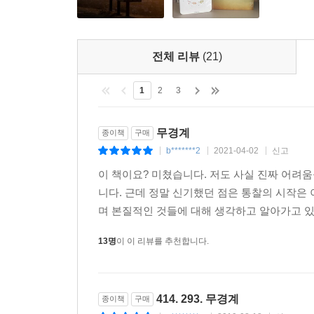
전체 리뷰
(21)
1
2
3
무경계
종이책
구매
b*******2
2021-04-02
신고
|
|
|
이 책이요? 미쳤습니다. 저도 사실 진짜 어려
니다. 근데 정말 신기했던 점은 통찰의 시작은
며 본질적인 것들에 대해 생각하고 알아가고 있었
13명
이 이 리뷰를 추천합니다.
414. 293. 무경계
종이책
구매