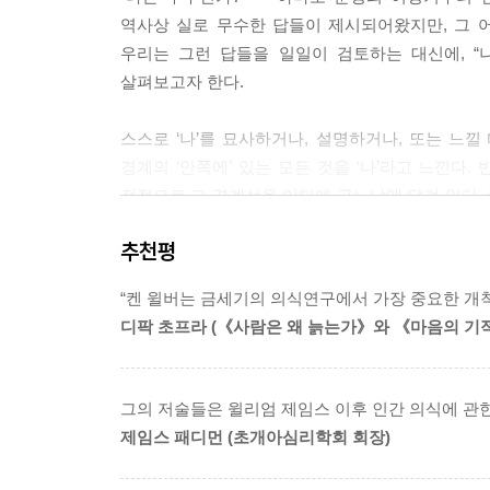
역사상 실로 무수한 답들이 제시되어왔지만, 그 
우리는 그런 답들을 일일이 검토하는 대신에, “
살펴보고자 한다.
스스로 ‘나’를 묘사하거나, 설명하거나, 또는 느
경계의 ‘안쪽에’ 있는 모든 것을 ‘나’라고 느낀다. 
전적으로 그 경계선을 어디에 긋느냐에 달려 있다. 
것이다.
추천평
“켄 윌버는 금세기의 의식연구에서 가장 중요한 개척
디팍 초프라 (《사람은 왜 늙는가》와 《마음의 기
그의 저술들은 윌리엄 제임스 이후 인간 의식에 관한
제임스 패디먼 (초개아심리학회 회장)