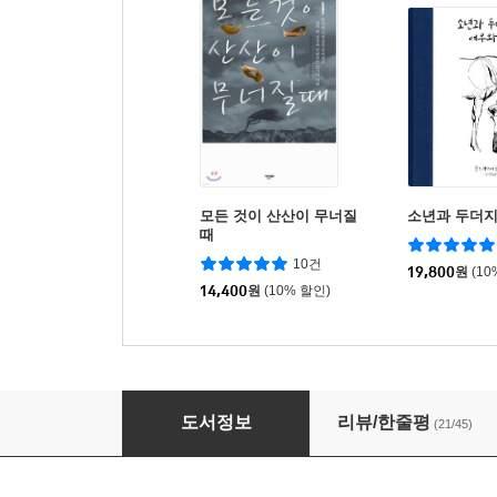
모든 것이 산산이 무너질
소년과 두더지
때
10건
19,800
원
(10
14,400
원
(10% 할인)
무경계
도서정보
리뷰/한줄평
(21/45)