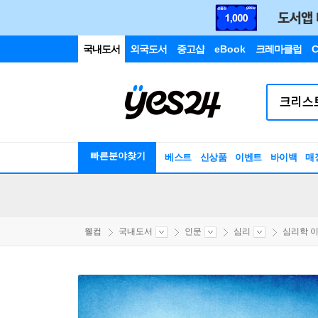
국내도서
외국도서
중고샵
eBook
크레마클럽
C
빠른분야찾기
베스트
신상품
이벤트
바이백
매
웰컴
국내도서
인문
심리
심리학 