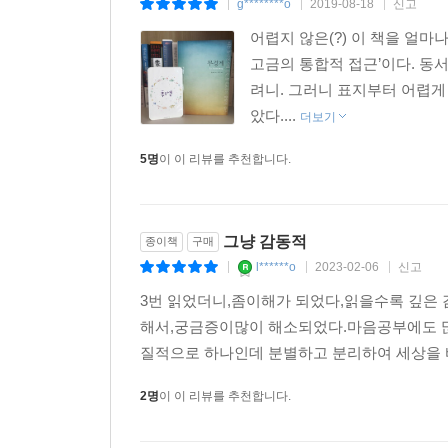
g********o
2019-08-18
신고
|
|
|
어렵지 않은(?) 이 책을 얼마
고금의 통합적 접근’이다. 동
려니. 그러니 표지부터 어렵게
았다....
더보기
5명
이 이 리뷰를 추천합니다.
그냥 감동적
종이책
구매
l******o
2023-02-06
신고
|
|
|
3번 읽었더니,좀이해가 되었다,읽을수록 깊은
해서,궁금증이많이 해소되었다.마음공부에도 많
질적으로 하나인데 분별하고 분리하여 세상을
2명
이 이 리뷰를 추천합니다.