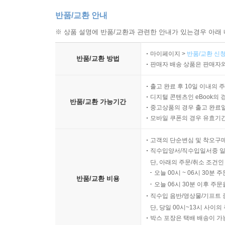
반품/교환 안내
※ 상품 설명에 반품/교환과 관련한 안내가 있는경우 아래 
마이페이지 >
반품/교환 신청
반품/교환 방법
판매자 배송 상품은 판매자와
출고 완료 후 10일 이내의 
디지털 콘텐츠인 eBook의 
반품/교환 가능기간
중고상품의 경우 출고 완료일
모바일 쿠폰의 경우 유효기간(
고객의 단순변심 및 착오구
직수입양서/직수입일서중 일
단, 아래의 주문/취소 조건인
오늘 00시 ~ 06시 30분 
반품/교환 비용
오늘 06시 30분 이후 주문
직수입 음반/영상물/기프트 
단, 당일 00시~13시 사이
박스 포장은 택배 배송이 가