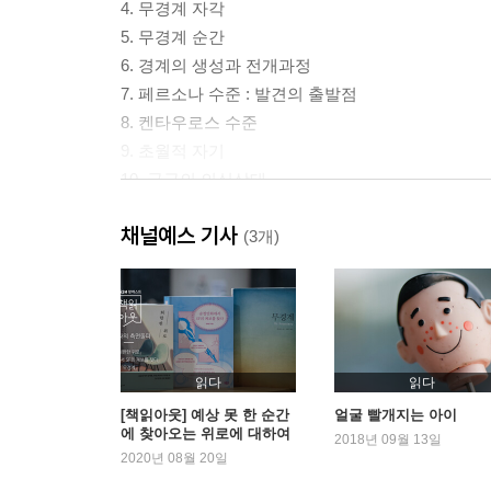
4. 무경계 자각
5. 무경계 순간
6. 경계의 생성과 전개과정
7. 페르소나 수준 : 발견의 출발점
8. 켄타우로스 수준
9. 초월적 자기
10. 궁극의 의식상태
채널예스 기사
참고문헌
(3개)
용어 및 인물해설(찾아보기)
켄 윌버의 사상
켄 윌버의 저술목록
읽다
읽다
[책읽아웃] 예상 못 한 순간
얼굴 빨개지는 아이
에 찾아오는 위로에 대하여
2018년 09월 13일
2020년 08월 20일