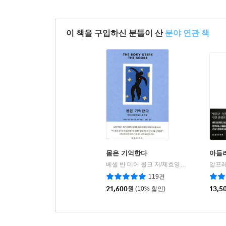
이 책을 구입하신 분들이 산
분야 연관 책
몸은 기억한다
아들
베셀 반 데어 콜크 저/제효영 역/김현수 감수
|
119건
21,600
원
(10% 할인)
13,5