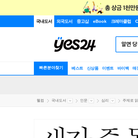
국내도서
외국도서
중고샵
eBook
크레마클럽
C
빠른분야찾기
베스트
신상품
이벤트
바이백
매
웰컴
국내도서
인문
심리
주제로 읽는