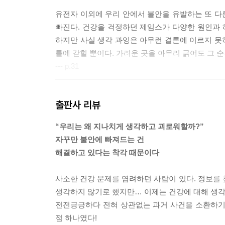
유전자 이외에 우리 안에서 불안을 유발하는 또 다
빠진다. 건강을 걱정하던 제임스가 다양한 원인과
하지만 사실 생각 과잉은 아무런 결론에 이르지 못
틀에 갇힐 뿐이다. 가려운 곳을 아무리 긁어도 그 
--- p.31
같은 상황에 처하더라도 사람마다 평가가 매우 다르
출판사 리뷰
으로 스트레스가 더 심해지기도 한다. 예컨대 통제
다른 사람의 영향을 받는다고 생각하는 사람이라면
“우리는 왜 지나치게 생각하고 괴로워할까?”
제로 위협당한 듯이 행동하며 불안해한다.
자꾸만 불안에 빠져드는 건
--- p.38
해결하고 있다는 착각 때문이다
생각이 너무 많은 사람이 할 수 있는 최고의 기술은
사소한 건강 문제를 염려하던 사람이 있다. 정보를 찾
이 담겨 있고 그 감정에 휩쓸리는 경우가 많다. 생
생각하지 않기로 했지만… 이제는 건강에 대해 생각이
--- p.54
전전긍긍하다 전혀 상관없는 과거 사건을 소환하기에 
점 하나였다!
스트레스 회피를 두고 의무에서 도망치거나 진짜 문