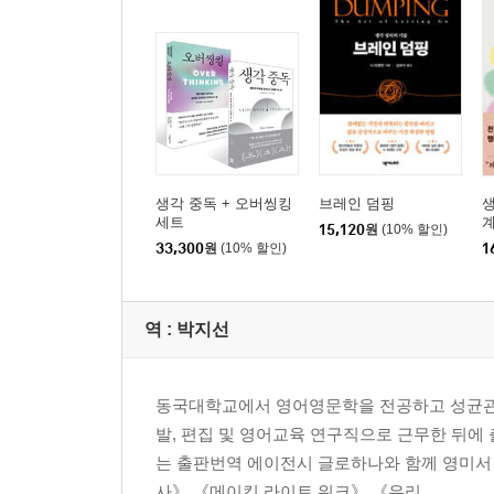
생각 중독 + 오버씽킹
브레인 덤핑
생
세트
계
15,120
원
(10% 할인)
33,300
원
(10% 할인)
1
역 :
박지선
동국대학교에서 영어영문학을 전공하고 성균관
발, 편집 및 영어교육 연구직으로 근무한 뒤에 
는 출판번역 에이전시 글로하나와 함께 영미서
사》 《메이킹 라이트 워크》 《우리...