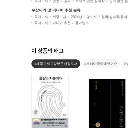
국내도서
인문
심리
주제로 읽는 심리학
쉽게 읽는 
수상내역 및 미디어 추천 분류
국내도서
세종도서
2024년 교양도서
철학/심리학/윤리
국내도서
미디어 추천
동아일보
이 상품의 태그
#세종도서교양부문선정도서
#크레마클럽에있어요
#