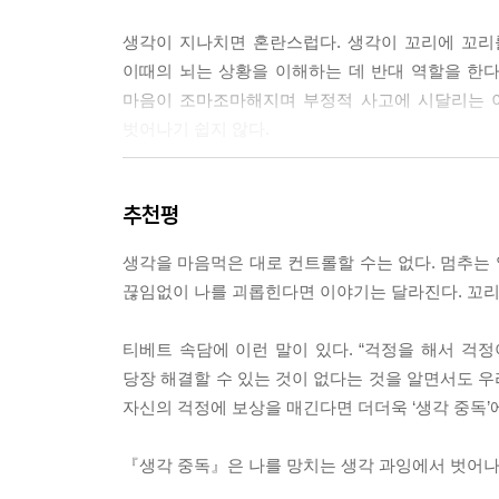
배우는 과정일 뿐이다. 우리는 나 자신과 나의 자원
생각이 지나치면 혼란스럽다. 생각이 꼬리에 꼬리
몽땅 잡아먹는다면 그 일을 거절할 권리가 있다.
이때의 뇌는 상황을 이해하는 데 반대 역할을 한다
--- p.58
마음이 조마조마해지며 부정적 사고에 시달리는 이
벗어나기 쉽지 않다.
생각해보면 희한할 정도로 많은 사람이 삶에서 스
는 반면, 회복과 사색은 할 일 목록의 맨밑에 두거
지나친 생각은 어디에서 오는 걸까? 유전과 자라온
억나는가? 아마 대부분의 사람과 마찬가지로 열심
추천평
탓이 크다. 생각이 많다는 건 문제가 정리되고 있다
이는 정신 건강을 위해 명상을 일정에 억지로 끼워 
--- p.91
생각을 마음먹은 대로 컨트롤할 수는 없다. 멈추는 
이 책은 그 오해를 끊어내고 불안이 일상을 침범
끊임없이 나를 괴롭힌다면 이야기는 달라진다. 꼬리
부정적 관점의 변화를 돕고 스스로 삶을 통제할 수
해야 할 일의 절차를 일목요연하게 정리하면 실제로 
찾게 될 것이다. .
라 실제로도 그렇다! 생각할 일이 줄어들기 때문에
티베트 속담에 이런 말이 있다. “걱정을 해서 걱정
마련이다.
당장 해결할 수 있는 것이 없다는 것을 알면서도 
“생각 과잉은 어떻게 나를 망치는가?”
자신의 걱정에 보상을 매긴다면 더더욱 ‘생각 중독’
자꾸 꼬이는 관계, 잦은 업무 실수와 집중력 저하…
이를 위해서는 일관성 있게 실행해야 한다. 업무 
스스로를 구해낼 방법을 찾아야 한다!
즉시 달려들어서 어떻게 대응할지 최대한 빨리 결정
『생각 중독』은 나를 망치는 생각 과잉에서 벗어나
이메일이 중요한가? 우유가 없는 걸 방금 알았는데