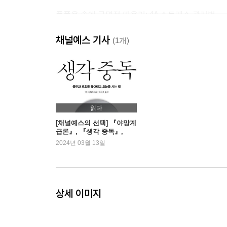
폭풍우 속에 구명정 띄우기: 4A 스트레스 관리법
쉽게 터지는 감정에 회복력 더하기: 스트레스 일기
채널예스 기사
불안의 소용돌이에서 벗어나기: 5-4-3-2-1 그라운딩
(1개)
‘나’와 문제는 다른 존재다: 이야기 치료와 외면화
3장. 불안에서 벗어나기_내버려두면 당신을 집어
스트레스에 시간을 낭비하지 않는 방법
읽다
잃어버린 시간 되찾기
[채널예스의 선택] 『야망계
급론』, 『생각 중독』,
시간 할당으로 생산력 올리기
『하녀』
2024년 03월 13일
4장. 마음의 기술_자기 마음을 다루는 훈련이 필요
의식적으로 감각에 몰두하기: 자율 이완 훈련
상세 이미지
폭주하는 뇌 통제하기: 유도 심상과 시각화 기법
힘 빼기라는 치트키 쓰기: 점진적 근육 이완법
휘몰아치는 불안 차단하기: 걱정 미루기