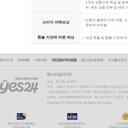
1개의 상품으로 취급 및 판매
우, 세트 상품 전부 및 세트
상품의 불량에 의한 반품, 교
소비자 피해보상
준하여 처리됨
환불 지연에 따른 배상
대금 환불 및 환불 지연에 
회사소개
인재채용
이용약관
개인정보처리방침
청소년보호정책
도서홍보안내
대표 : 김석환, 최세라
주소 : 서울시 영등포구 은행로 11, 5층~6층(여의도동,일신
사업자등록번호 : 229-81-37000 통신판매업신고 : 제 200
이메일 : yes24help@yes24.com 호스팅 서비스사업자 :
Copyright ⓒ YES24 Corp. All Rights Reserved.