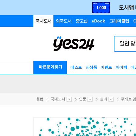
국내도서
외국도서
중고샵
eBook
크레마클럽
C
빠른분야찾기
베스트
신상품
이벤트
바이백
매
웰컴
국내도서
인문
심리
주제로 읽는