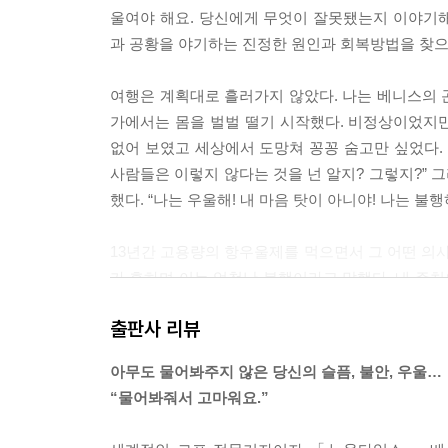
울여야 해요. 당신에게 무엇이 잘못됐는지 이야기해
과 공황을 야기하는 진정한 원인과 회복방법을 찾으려는 
여행은 계획대로 흘러가지 않았다. 나는 베니스의 
가에서는 몸을 벌벌 떨기 시작했다. 비정상이었지만
없어 보였고 세상에서 도망쳐 꽁꽁 숨고만 싶었다.
사람들은 이렇지 않다는 것을 넌 알지? 그렇지?” 
했다. “나는 우울해! 내 마음 탓이 아니야! 나는 불행하
13년간 고용량의 항우울제를 먹으면서 그 어떤 의사
가 흔하며 이는 엄청난 불행이라고 말했다. 내 주치
해 조앤은 “그러한 메시지 때문에 우리는 우리 자신에게
출판사 리뷰
나는 내 우울과 불안에 또 다른 문제가 있음을 알았
아무도 물어봐주지 않은 당신의 슬픔, 불안, 우울…
관해서만 생각할 수 있었다. 얼마나 오래 지속될 
“물어봐줘서 고마워요.”
우울증이나 불안장애를 겪는 많은 사람들 역시 매우
이 사라진다는 것을 알았다고 말했다. 그때로부터 한 달 