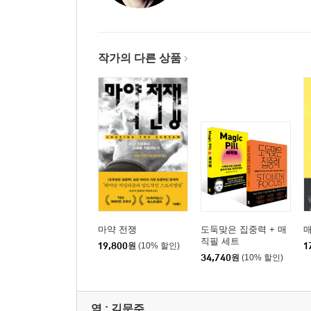
작가의 다른 상품
마약 전쟁
도둑맞은 집중력 + 매
직필 세트
19,800
원
(10% 할인)
1
34,740
원
(10% 할인)
역 :
김문주