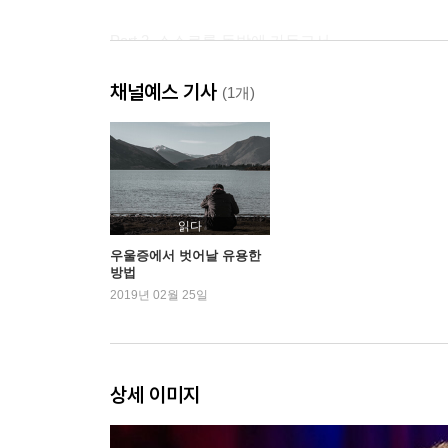
Part 2. 스스로를 독방에 가두고서
5. 끊어진 모든 것은 비명을 지른다
채널예스 기사
6. 나는 왜 이 일을 하는가? : 의미 있는 일로부터의
(1개)
영혼을 갉아먹는 직장 / 중요한 건 지위가 아니라 
7. 스스로를 독방에 가둔 이유 : 타인과의 단절
언제나 외로운 사람들 / 마음의 독방 / 그 속에서 길
8. 왜 살아야 하는지 모르겠다면 : 삶의 의미로부터
물질은 행복을 주는가? / 순수하게 좋아서 하는 일 
읽다
9. 이유 없이 마음이 가라앉을 때 : 유년기의 외상
우울증에서 벗어날 유용한
방법
폭식의 진짜 이유 / “실패한 인생을 감추려는 겁니다.
2019년 02월 25일
10. 버려지고 밀려나 비참하다면 : 지위와 존중으
개코원숭이들의 서열 / 위계와 수치심, 항복의 신호
11. 잿빛 콘크리트 사이에 갇혀버린 마음 : 자연으
동물원 보노보의 극단적 우울증 / 경외감이 자아의
상세 이미지
12. 미래가 전혀 안 보일 때 : 안정된 미래로부터의
과거와 미래는 어떻게 연결되는가? / 이해할 수 없