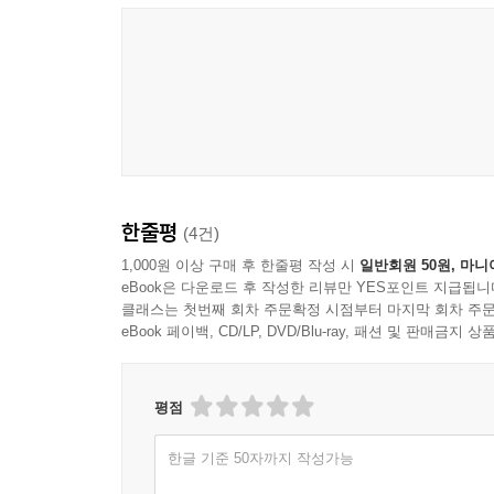
바라봐야 한다. 이 훌륭한 책이 우리를 도울 것이다.
- 맷 헤이그 (야구선수)
친구들에게 당장 권하게 될 책. 이 놀라운 책에서
테니까. 겸손하고 솔직하면서도 유머 넘친다. 그러면
- Brian Eno (가수이자 음악PD)
한줄평
(4건)
우리를 늘 세뇌했던 우울과 불안에 관한 미신들을
1,000원 이상 구매 후 한줄평 작성 시
일반회원 50원, 마니
넣었다. 그러면서도 정신건강을 둘러싼 진실을 체계
eBook은 다운로드 후 작성한 리뷰만 YES포인트 지급됩니
- 글렌 그린왈드 (칼럼니스트)
클래스는 첫번째 회차 주문확정 시점부터 마지막 회차 주문
eBook 페이백, CD/LP, DVD/Blu-ray, 패션 및 판매금
요한 하리는 우리의 기분, 우리의 마음 , 그리고 
- 빌 마 (배우이자 작가)
평점
우울과 불안은 우리 시대의 질병이지만, 당신이 생각
역사를 통해 요한 하리는 과학이 어떻게 잘못된
한글 기준 50자까지 작성가능
저널리스트가 내린 중요한 진단이다.