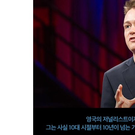
13. 나는 우울을 타고난 사람일까? : 유전자와 뇌의
당신을 살리려는 뇌의 노력 / 외견상 불행할 이유가 
Part3. 물어봐줘서 고마워요
14. ‘단절’이라는 진단명
15. “고향을 두 번 잃을 수는 없어요.”
함께 모인 베를린의 밤 / 언제나 닫혀 있던 창문 / 
16. 미국보다 대만에서 사는 것이 더 행복하다?
고독하지 않은 행복 / 오늘은 당신이 여전히 살아 
17. 어느 정신병동 간호사의 우울 치유기
인생을 인생답게 만들어주는 것들 / “뭐가 문제죠?”
18. 당신의 상사와 당신의 일을 선택하라
사직서 내던 날 / 주도권이 곧 존재감이다
19. 정신적 공해로부터 벗어나는 법
돈의 가치 / 무엇으로 외로움의 구멍을 메우나
20. 인생을 파는 마케터
일생에 걸쳐 피우는 꽃 / 영적 경험으로 인생을 바