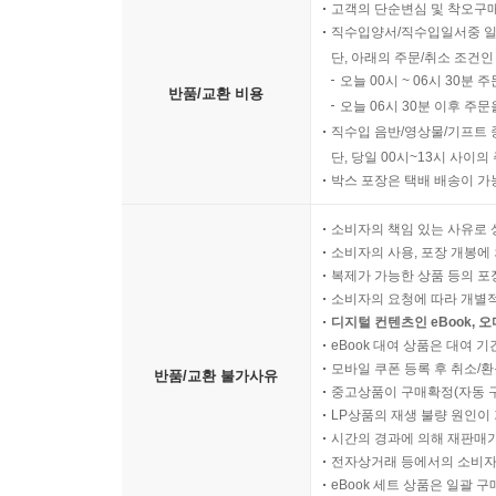
고객의 단순변심 및 착오구
직수입양서/직수입일서중 일
단, 아래의 주문/취소 조건인
오늘 00시 ~ 06시 30분 
반품/교환 비용
오늘 06시 30분 이후 주문
직수입 음반/영상물/기프트 
단, 당일 00시~13시 사이
박스 포장은 택배 배송이 가
소비자의 책임 있는 사유로 
소비자의 사용, 포장 개봉에 
복제가 가능한 상품 등의 포장을 
소비자의 요청에 따라 개별
디지털 컨텐츠인 eBook, 
eBook 대여 상품은 대여 기
모바일 쿠폰 등록 후 취소/환
반품/교환 불가사유
중고상품이 구매확정(자동 
LP상품의 재생 불량 원인이 기
시간의 경과에 의해 재판매가
전자상거래 등에서의 소비자
eBook 세트 상품은 일괄 