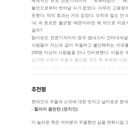
세계적인 르포 전문기자이자 「뉴욕타임스」 베스트
불안으로부터 벗어날 수가 없었다. 아무리 고용량
리사는 두 번째 형태인 자연으로부터의 단절이 치유
듯했다. 약의 효과는 거의 없었다. 오히려 말도 안
는, 잡초 무성한 자투리땅이라 해도요.” 그녀는 말했
‘뇌 속 호르몬 불균형’ 때문이라면 왜 약으로 치료가
하는 곳으로 가면 우리가 얼마나 작은 존재인지, 얼
걸까?
가게 됐다고 느꼈다. 몇 년간 정원 프로그램에 참여한 후
탐사보도 전문기자이자 영국 앰네스티 인터내셔널이 
300-301
사람들이 자신과 같이 우울하고 불안해하는 이유를 추
200명 이상의 사람들을 만나 인터뷰했다. 이들은
나는 그녀가 정말로 바뀌었다는 것을 알 수 있었다.
심각한 수준의 우울과 불안을 겪은 후 회복한 사
추구해왔어. 그리고 지쳐버렸지. 조금이라도 행복에 
믿어왔던 우울과 불안의 모든 것에 대해 전혀 새로
말했다. 하지만 달라진 생각의 방식은 진정한 기쁨
를 불행하게 만드는 재수 없는 일들은 찾아오게 마련이
“TV를 분해한다고 해서 드라마 줄거리를 알 수 없
기든 상관없이.”
추천평
아무리 뇌를 분해해봐도 우울증의 근원을 파악할 수 
--- p.341
현대인의 우울과 소외에 대한 멋지고 날카로운 분석
의학자가 우울증 치료제를 개발하려면 제약회사의 
- 힐러리 클린턴 (정치인)
환자에게 처방해서는 돈을 받을 수 없다는 얘기다.
화학적으로 불균형을 바로 잡아야 한다. 요한 하리
이 놀라운 책은 여러분의 우울했던 삶을 변화시킬 것
엄마에게 당장 필요한 것이 우울증약일까? 영혼을