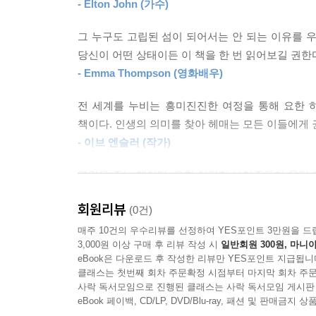
- Elton John (가수)
가둔 사람들은 외로워서 우울한 걸까, 우울해서 스
그가 방대한 연구사례와 인터뷰를 통해 알아낸 이유
그 누구도 고립된 섬이 되어서는 안 되는 이유를
여전히 우울하고 불안하게 만들었다. 의미 있는 일로
당신이 어떤 상태이든 이 책을 한 번 읽어보길 권한다
안정된 미래로부터의 단절…. 문제는 정신건강이 아
- Emma Thompson (영화배우)
전 세계를 누비는 흥미진진한 여정을 통해 요한 
“병든 사회에 잘 적응하는 것이 건강의 척도는 아니
책이다. 인생의 의미를 찾아 헤매는 모든 이들에게 
힐러리 클린턴, 엠마 톰슨, 이브 엔슬러 등이 극찬한
- 이브 엔슬러 (작가)
지금 하고 있는 일이 아무런 의미도, 가치도 없다고
영감을 주는 책이다. 요한 하리가 보여주듯이 우리 
5년 후 자신의 모습을 조금도 상상할 수 없는 사람
- 아리아나 허핑턴 (기업인이자 칼럼니스트)
외롭게 살아가거나, 지위와 존중으로부터 ‘단절’되어
회원리뷰
(0건)
수천 개의 광고들을 접하며 진짜 가치와 ‘단절’되고
현명하게 핵심을 파고드는 매우 풍성한 책이다. 하리
매주 10건의 우수리뷰를 선정하여 YES포인트 3만원을 드
「뉴욕타임스」 칼럼니스트 데이비드 브룩스David 
우울증과 함께 우리가 지금 살아가는 방 식을 이
3,000원 이상 구매 후 리뷰 작성 시
일반회원 300원, 마니아
“현대인의 우울과 소외에 대한 멋지고 날카로운 분석
eBook은 다운로드 후 작성한 리뷰만 YES포인트 지급됩니
망가뜨린다.
셀럽들이 앞다퉈 추천한 화제작이다. 당신도 몰랐
클래스는 첫번째 회차 주문확정 시점부터 마지막 회차 주문
- 나오미 클라인 (저널리스트이자 작가)
사락 독서모임으로 진행된 클래스는 사락 독서모임 게시판
회복시켜주는 과정을 담은 이 책은, 불안하고 혼돈
eBook 페이백, CD/LP, DVD/Blu-ray, 패션 및 판매금
관습에 도전하는 영향력 있는 책이자 도발적이지만 