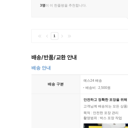
- 선데이 타임스
3명
이 이 한줄평을 추천합니다.
이 위급하고 단호한 메시지에 전 세계는 주목해야 할
- 가디언
그의 통찰력 있는 연구는 선도적인 과학자들과 의
1
특징으로 한다. 이 의미 있는 책은 사람들이 다
보여준다.
배송/반품/교환 안내
- 웨스턴 메일
배송 안내
멋지다!
- 메일 온 선데이
예스24 배송
배송 구분
배송비 : 2,500원
안전하고 정확한 포장을 위해 
고객님께 배송되는 모든 상품을
목적 : 안전한 포장 관리
촬영범위 : 박스 포장 작업