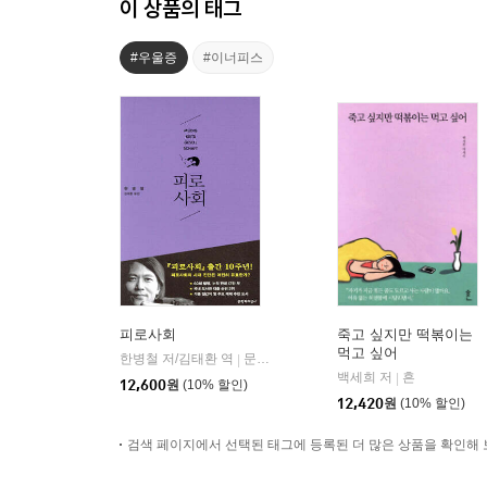
이 상품의 태그
#우울증
#이너피스
피로사회
죽고 싶지만 떡볶이는
먹고 싶어
한병철 저/김태환 역
문학과지성사
|
백세희 저
흔
|
12,600
원
(10% 할인)
12,420
원
(10% 할인)
검색 페이지에서 선택된 태그에 등록된 더 많은 상품을 확인해 