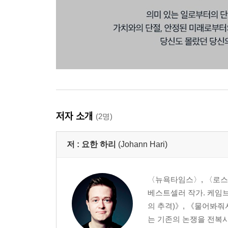
저자 소개
(2명)
저 :
요한 하리
(Johann Hari)
〈뉴욕타임스〉, 〈로스
베스트셀러 작가. 케임브리
의 추격)》, 《물어봐
는 기존의 논쟁을 전복