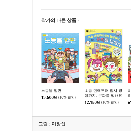
작가의 다른 상품
노동을 알면
초등 연애부터 입시 경
비
쟁까지, 문화를 말해요
리
13,500
원
(10% 할인)
12,150
원
(10% 할인)
6
그림 :
이창섭