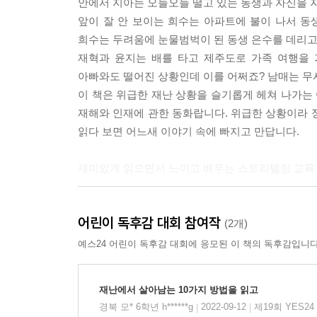
안에서 지아는 오들오들 떨고 있는 동생과 자신을 
앞이 잘 안 보이는 희수는 아파트에 불이 나서 동생
희수는 두려움에 눈물범벅이 된 동생 은수를 데리고
재혁과 윤지는 배를 타고 제주도로 가족 여행을 
아빠와도 떨어진 상황인데 이를 어쩌죠? 남매는 무
이 책은 위급한 재난 상황을 슬기롭게 헤쳐 나가는 어
재해와 인재에 관한 동화랍니다. 위급한 상황이라 
읽다 보면 어느새 이야기 속에 빠지고 만답니다.
재미있게 읽으면서 느끼고 배우는 스토리텔링 교육
재난이 닥치면 어떻게 해야 할까요? 당황해서 우
어린이 독후감 대회 참여작
지킬 수 있도록 대처 방법을 미리미리 알아 두어야 
(2개)
하지만 안전 지식은 너무 어렵고 딱딱해요. 꼭 알
예스24 어린이 독후감 대회에 응모된 이 책의 독후감입니다
달라요. 이 책은 그런 지식을 재미있는 동화를
흥미진진한 이야기로 풀어 내 어린이들이 쉽고 편하
재난에서 살아남는 10가지 방법을 읽고
기억에도 오래 남는답니다.
경북 모* 6학년 h******g
2022-09-12
제19회 YES2
|
|
자연 재해의 원인이 되는 환경오염과 사고를 부르