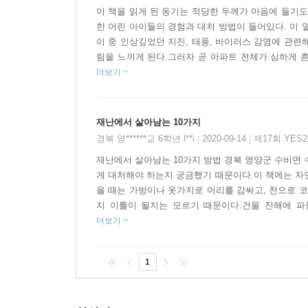
이 책을 읽게 된 동기는 적당한 두께가 마음에 들기도
얼마나 중요한지 느끼게 될 거예요.
한 어린 아이들의 경험과 대처 방법이 들어있다. 이 열가
동화를 읽고 나서 재난이 왜 일어나는지, 이를 예방
이 중 인상깊었던 지진, 태풍, 바이러스 감염에 관련
꼼꼼히 짚어 주기 때문에 머릿속에 쏙쏙 들어오지요.
림을 느끼게 된다.그러자 곧 아파트 전체가 심하게 
더보기
긴장감 넘치는 재난 동화 10편이 담겨 있어요
지진, 화재, 해양사고 등 위급한 재난 상황을 그
재난에서 살아남는 10가지
스토리는 책에서 눈을 뗄 수가 없답니다. 우리에게 
경북 영******교 6학년 l**i
2020-09-14
제17회 YES
|
|
재미있게 읽다 보면 안전 지식이 쑥쑥 늘어요
재난에서 살아남는 10가지 방법 경북 영양군 수비면 
게 대처해야 하는지 궁금했기 때문이다.이 책에는 자
재미있게 읽으면서 안전 생활을 저절로 익히는 
을 때는 가방이나 옷가지로 머리를 감싸고, 천으로 코
대처법을 자연스럽게 알게 되지요. 재미없는 지식
지 이틀이 될지는 모르기 때문이다.건물 잔해에 파묻
더보기
환경과 안전 생활이 얼마나 중요한지 알게 돼요
환경오염으로 인한 자연 재해, 사람들의 욕심이 부
1
돼요. 현명한 어린이라면 환경을 지키고 인재를 예
재난 상식과 대처 방법이 머릿속에 착착 정리돼요