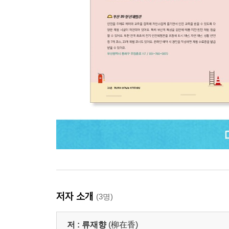
저자 소개
(3명)
저 :
류재향
(柳在香)