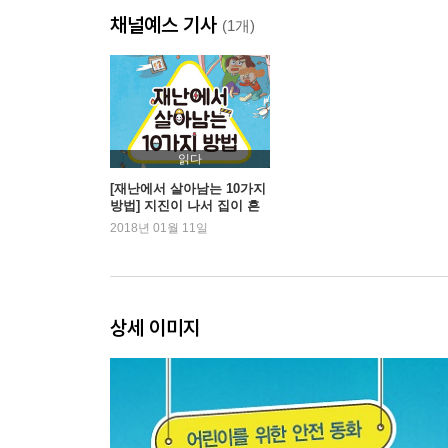
채널예스 기사
이것만은 기억해요｜바이러스에 감염됐을 때 살아
(1개)
자욱한 연기 속에서 - 화재
이것만은 기억해요｜불이 났을 때 살아남는 방법
산속에서 길을 잃다 - 조난
읽다
이것만은 기억해요｜산에서 길을 잃었을 때 살아남
[재난에서 살아남는 10가지
방법] 지진이 나서 집이 흔
들린다면?
2018년 01월 11일
움직이는 마트 - 건물 붕괴
이것만은 기억해요｜건물이 무너졌을 때 살아남는
모든 빛이 사라진 밤 - 블랙아웃
상세 이미지
이것만은 기억해요｜대규모 정전이 일어났을 때 살
배가 기우뚱! - 해양 사고
이것만은 기억해요｜배가 침몰할 때 살아남는 방법