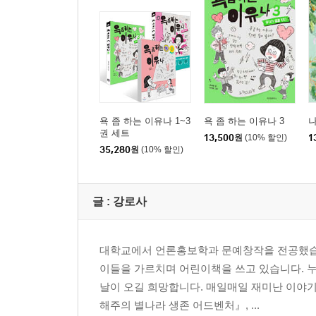
욕 좀 하는 이유나 1~3
욕 좀 하는 이유나 3
나
권 세트
13,500
원
(10% 할인)
1
35,280
원
(10% 할인)
글 :
강로사
대학교에서 언론홍보학과 문예창작을 전공했습니
이들을 가르치며 어린이책을 쓰고 있습니다. 
날이 오길 희망합니다. 매일매일 재미난 이야
해주의 별나라 생존 어드벤처』, ...