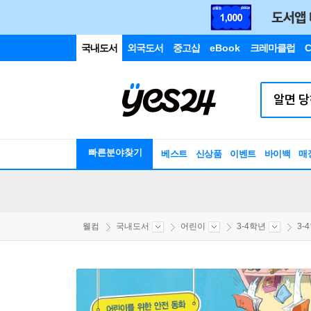
국내도서
외국도서
중고샵
eBook
크레마클럽
C
빠른분야찾기
베스트
신상품
이벤트
바이백
매
웰컴
국내도서
어린이
3-4학년
3-