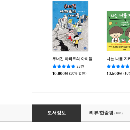
무너진 아파트의 아이들
나는 나를 지
23건
10,800
원
(10% 할인)
13,500
원
(10
재난에서 살아남는 10가지 방법
도서정보
리뷰/한줄평
(16/1)