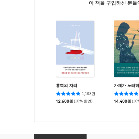
이 책을 구입하신 분
홍학의 자리
가재가 노래하
1,193건
12,600
원
(10% 할인)
14,400
원
(10