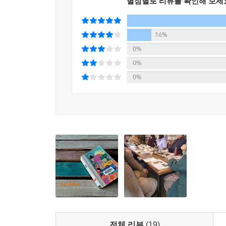
별점별로 리뷰를 확인해 보세
황군여자위문대에 들어간다. 간호부가 된다는 황군
있던 소녀들은 군 위안부로 전락한 자신들의 처지에
16%
상처를 회복한다. 그러나 위문대원으로 재회한 소녀
0%
이름으로 살아야 하는 채령에게도 본격적으로 시
0%
거부당하고 샌프란시스코 앤젤섬 이민국 수용소
0%
언어장벽이라는 거대한 현실에 부딪힌다.
한편 수남은 채령의 신분으로 미국 영사관 서기관
가회동 저택에 처음 온 날부터 지금까지 혼자 마
없었다. 자신은 그저 주인이 시키는 일을 하고 굶
강휘를 보며, 수남은 앞으로의 자기 삶 역시 새롭
이토록 어엿한 숙녀가 되어 나타나 반갑고 존경스러
미국에서 스스로 아무것도 아닌 존재라는 사실에 
그러나 제2차 세계대전 발발 이후 일본의 하와이
수용된다. 사업도 사랑도 최고조로 향하던 준페이네는
시달리다 아기를 낳는다. 비슷한 시기, 채령이 미국
전체 리뷰
(19)