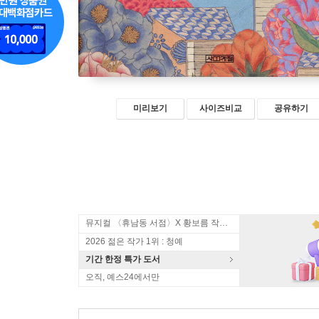
미리보기
사이즈비교
공유하기
뮤지컬 〈휴남동 서점〉X 황보름 작가 북토크
2026 젊은 작가 1위 : 청예
기간 한정 특가 도서
오직, 예스24에서만