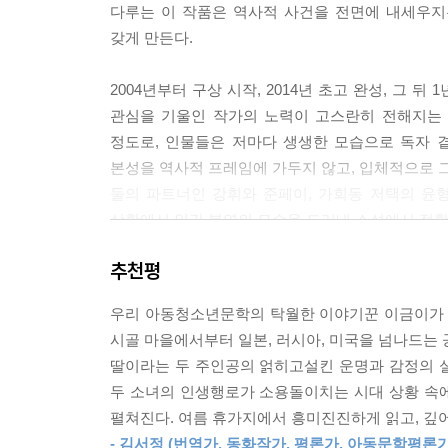
다루는 이 작품은 역사적 사건을 전면에 내세우지
갖게 만든다.
돌이켜 보면 수남은 태어나면서부터 차별받으며 살아왔
그게 부당하다는 생각을 하지 못했다. 여자가 남자에
2004년부터 구상 시작, 2014년 초고 완성, 그 
람한테, 조선 사람이 일본 사람들에게 무시당하고 
관심을 기울인 작가의 노력이 고스란히 전해지는 
--- p.459
정도로, 인물들은 저마다 생생한 모습으로 독자 
본성을 역사적 프레임에 가두지 않고, 입체적으로 그
그동안 하얼빈으로만 여겼던 ‘여기’가 어쩌면 단순히
둘의 파트너인 강휘와 준페이, 가회동 저택의 윤형
내 힘으로는 불가능해 보이는 영역들을 말하는 게 아
상황에서 인간 본연의 모습을 드러내 소설에서 적확
로소 결심할 수 있었다.
--- p.462
추천평
작가는 작품 속 배경이 된 교토 최초의 한인촌 히
동부의 관문이었던 뉴욕의 엘리스섬과 서부의 관
“거기, 내가 가면 안 돼요?”
우리 아동청소년문학의 탁월한 이야기꾼 이금이가 
70년도 더 전에 한반도 남쪽 끝에서 출발해 국경을
채령의 몸종으로 삼으려던 안 서방 딸이 싫다고 울 
시골 마을에서부터 일본, 러시아, 미국을 넘나드는 
탐험가라 불러도 무색하지 않은 여정을 거친 인물의
황은 희미했지만 그 말만은 뚜렷하게 생각났다. 그때
딸이라는 두 주인공의 얽히고설킨 운명과 감정의 
겠다고 나선 것이다.
두 소녀의 인생행로가 소용돌이치는 시대 상황 속
일제강점기 당시 운명이 엇갈린 두 소녀의
--- p.515
펼쳐진다. 여름 휴가지에서 흥미진진하게 읽고, 깊어
그 삶을 추적해나가면서 밝혀지는 진실은?
- 김서정 (번역가, 동화작가, 평론가, 아동문학평론가