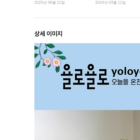
내기
2025년 08월 21일
2024년 03월 11일
환한 밤
나무 없는 과수원
뉴욕
저주받은 집
상세 이미지
여기에서 거기까지
저물지 않는 시간 1
저물지 않는 시간 2
에필로그 새롭게 시작될 이야기
작가의 말
참고 자료