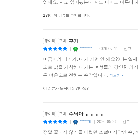
읽내요. 저도 읽어봤는데 저도 아이도 너무나 재
역사 속 현실이다. 다큐멘터리에서 그려진 채령의 
사랑을 가로채고 싶었던 자신의 진실을 고백한다.
1명
이 이 리뷰를 추천합니다.
혹독한 시련을 겪으면서 성장해나간다. 채령은 한
자신을 늘 차갑게만 대하던 어머니는 켜켜이 쌓인
새처럼 여겼을 뿐, 믿고 인정한 적은 없었음을 뒤늦게
후기
종이책
구매
i*******4
2026-07-11
신고
|
|
|
일제강점기와 해방 그리고 한국전쟁에 이르기까지 
이금이의 《거기, 내가 가면 안 돼요?》는 일
상황에 좀 더 관심 갖게 한다. 특히 위안부 문제와
으로 삶을 개척해 나가는 여성들의 강인한 의지
속으로 이끈다. 수남은 홀로 강휘를 찾아 충칭 임
은 여운으로 전하는 수작입니다.
더보기
느끼고 방황하다 수남을 위해 다시 독립운동에 매
당시 미국에서 큰 인기를 끈 일본의 그림 우키요에와
이 리뷰가 도움이 되었나요?
이금이 작가는 문학으로 접하는 역사를 통해 우리 
시작될 수도 있음을 보여준다. 작가는 이 소설을 시
수남아 ㅠㅠㅠㅠ
종이책
구매
9년 만에 ‘일제강점기 한인 여성 디아스포라 3부작’
j******6
2026-05-26
신고
|
|
|
정말 끝나지 않기를 바랬던 소설마지막엔 수남이가