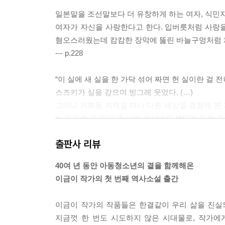
일본말을 조선말보다 더 유창하게 하는 여자, 식민지
여자가 자신을 사랑한다고 한다. 입버릇처럼 사랑을
혐오스러웠는데 캄캄한 장막에 뚫린 바늘구멍처럼 
--- p.228
“이 실에 새 실을 한 가닥 섞어 짜면 헌 실이란 걸 전혀
스즈키가 실을 감으며 빙그레 웃었다. (…)
그러나 가회동 저택을 떠나 다른 세상을 경험해 본 
는 뜨거운 김 같은 게 사람 세상에도 분명히 있을 것
--- p.232
출판사 리뷰
“안이 환할 때는 밖이 하나도 안 보이더니 불을 끄니
40여 년 동안 아동청소년의 곁을 함께해온
수남이 중얼거리듯 한 말이 강휘에게 많은 생각을 하게
이금이 작가의 첫 번째 역사소설 출간
독립운동 같은 큰일을 하니 사소한 잘못은 저질러
대하는 사람, 또는 자리에 연연해 암투를 벌이는 사
이금이 작가의 작품들은 한결같이 우리 삶을 진실
아야 한다는 신념이나 열망이 없었다.
지금껏 한 번도 시도하지 않은 시대물로, 작가에
--- pp.426-427