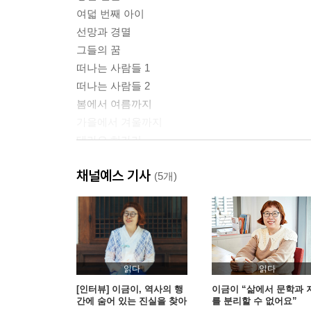
여덟 번째 아이
선망과 경멸
그들의 꿈
떠나는 사람들 1
떠나는 사람들 2
봄에서 여름까지
가을에서 겨울까지
테라오 히카리
자작의 딸
채널예스 기사
출렁이는 아침
(5개)
2부 저물지 않는 시간(1939년~1954년)
깰 수 없는 꿈
샌프란시스코
읽다
읽다
삶으로의 횡단
[인터뷰] 이금이, 역사의 행
이금이 “삶에서 문학과 
간에 숨어 있는 진실을 찾아
를 분리할 수 없어요”
안개의 삶