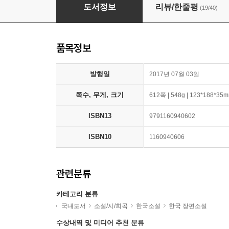
거기, 내가 가면 안 돼요?
도서정보
리뷰/한줄평
(19/40)
품목정보
발행일
2017년 07월 03일
쪽수, 무게, 크기
612쪽 | 548g | 123*188*35
ISBN13
9791160940602
ISBN10
1160940606
관련분류
카테고리 분류
국내도서
소설/시/희곡
한국소설
한국 장편소설
수상내역 및 미디어 추천 분류