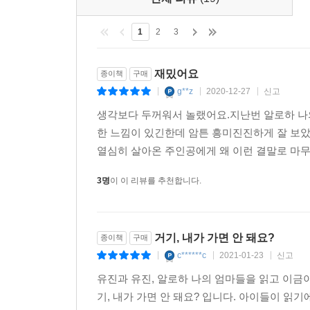
대학까지 가게 된다. 수남은 갖은 고초를 겪으면
나선다. 대학을 졸업한 수남은 북대서양을 건너 광복
1
2
3
해방과 함께 윤 자작은 딸 채령이 자신 때문에 황군
재밌어요
종이책
구매
그동안 얽히고설킨 수남과 채령의 삶은 채령이 자기
g**z
2020-12-27
신고
|
|
|
돌아가면, 다큐멘터리 속 윤채령 박사는 형만의
생각보다 두꺼워서 놀랬어요.지난번 알로하 나
기초생활 수급자로 요양원에서 지내면서 그 방송을 
한 느낌이 있긴한데 암튼 흥미진진하게 잘 보
열심히 살아온 주인공에게 왜 이런 결말로 마무
역사 앞에서 주저하지 않고 자기 삶과
자아를 발견한 주체적 여성들의 이야기
3명
이 이 리뷰를 추천합니다.
『거기, 내가 가면 안 돼요?』는 역사소설이면서 
혼자 힘으로 어렵게 공부해 대학 졸업까지 마친다
거기, 내가 가면 안 돼요?
종이책
구매
적극적인 인물, 수남을 내세워 끊임없이 벽에 부
c******c
2021-01-23
신고
|
|
|
발견한 수남이 더 큰 세상을 꿈꾸며 조국 광복을 위
유진과 유진, 알로하 나의 엄마들을 읽고 이금
기, 내가 가면 안 돼요? 입니다. 아이들이 
“헌 실을 새 실로 만든 것처럼 사람의 운명도 바꿀