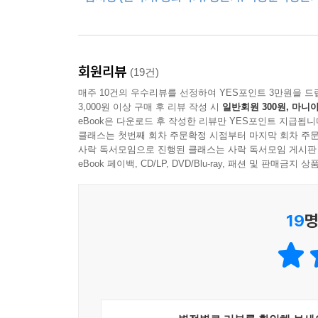
“네게 무슨 일이 있든 넌 내가 사랑하는 김수남이야.
소설가의 꿈을 버리지 않은 방송작가인 ‘나’는 일
수남은 강휘의 품에 얼굴을 묻었다. 모든 걱정과 두
친일파의 자식이라는 딱지를 떼고 평생을 교육활동에
었다.
제작되고, 큰 호응을 얻는다. 그런데 자신이 ‘윤채
회원리뷰
(19건)
--- p.561
매주 10건의 우수리뷰를 선정하여 YES포인트 3만원을 드
“내가 그 윤채령이란 말이오.”
3,000원 이상 구매 후 리뷰 작성 시
일반회원 300원, 마니아
“도대체 무슨 말씀을 하시는 건지. 윤채령 박사님은
eBook은 다운로드 후 작성한 리뷰만 YES포인트 지급됩니
나는 말을 다 끝맺지 못했다. 낯이 익은 이유를 알
클래스는 첫번째 회차 주문확정 시점부터 마지막 회차 주문
사락 독서모임으로 진행된 클래스는 사락 독서모임 게시판
쌍둥이? 하지만 윤 박사에겐 여자 형제가 없었다.
eBook 페이백, CD/LP, DVD/Blu-ray, 패션 및 판매금
“그 사람은 가짜요.” (12쪽)
논 서 마지기에 윤형만 자작의 딸 채령의 생일 선물
19
명
구경에 나선 수남은 목이 말라 찾아간 음수대에서 ‘
태술에게 한글을 배우고, 윤 자작이 운영하는 
유학길에 수발을 들러 따라갔던 열일곱 살 무렵에는
반면 학업에 힘쓰기보다 연애에 몰두하던 채령은
준페이와 위장결혼을 하고, 죽은 일본인 여자의 이