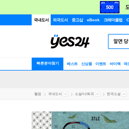
국내도서
외국도서
중고샵
eBook
크레마클럽
C
빠른분야찾기
베스트
신상품
이벤트
바이백
매
웰컴
국내도서
소설/시/희곡
한국소설