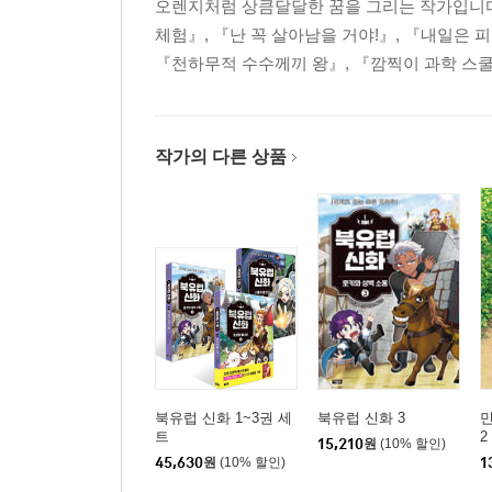
오렌지처럼 상큼달달한 꿈을 그리는 작가입니다
체험』, 『난 꼭 살아남을 거야!』, 『내일은 피
『천하무적 수수께끼 왕』, 『깜찍이 과학 스쿨
작가의 다른 상품
북유럽 신화 1~3권 세
북유럽 신화 3
민
트
2
15,210
원
(10% 할인)
45,630
원
(10% 할인)
1