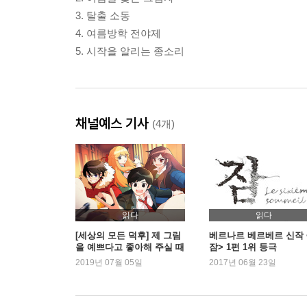
3. 탈출 소동
4. 여름방학 전야제
5. 시작을 알리는 종소리
채널예스 기사
(4개)
읽다
읽다
[세상의 모든 덕후] 제 그림
베르나르 베르베르 신작 
을 예쁘다고 좋아해 주실 때
잠> 1편 1위 등극
제일 기쁘고 좋아요
2019년 07월 05일
2017년 06월 23일