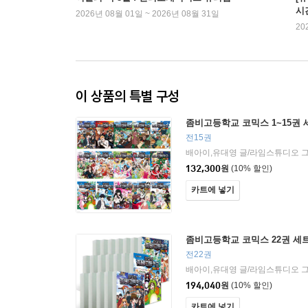
시
2026년 08월 01일 ~ 2026년 08월 31일
20
이 상품의 특별 구성
좀비고등학교 코믹스 1~15권 
전15권
배아이,유대영 글/라임스튜디오 
132,300
원
(10% 할인)
카트에 넣기
좀비고등학교 코믹스 22권 세
전22권
배아이,유대영 글/라임스튜디오 
194,040
원
(10% 할인)
카트에 넣기