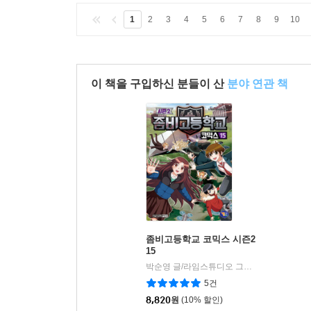
1
2
3
4
5
6
7
8
9
10
이 책을 구입하신 분들이 산
분야 연관 책
좀비고등학교 코믹스 시즌2
15
박순영 글/라임스튜디오 그림
겜툰
|
5건
8,820
원
(10% 할인)