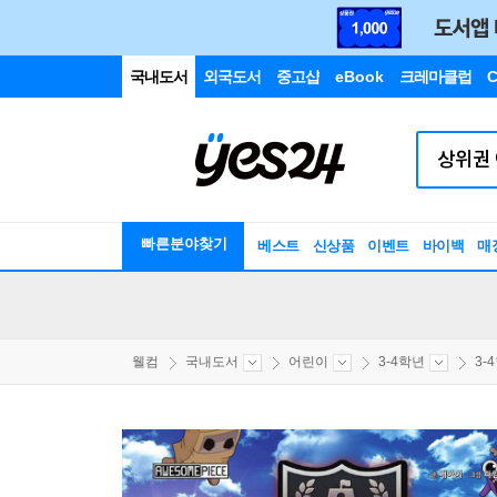
국내도서
외국도서
중고샵
eBook
크레마클럽
C
빠른분야찾기
베스트
신상품
이벤트
바이백
매
웰컴
국내도서
어린이
3-4학년
3-