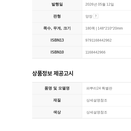
발행일
2026년 05월 12일
판형
양장
쪽수, 무게, 크기
180쪽 | 148*210*20mm
ISBN13
9791168442962
ISBN10
1168442966
상품정보 제공고시
품명 및 모델명
파뿌리24 특별판
재질
상세설명참조
색상
상세설명참조