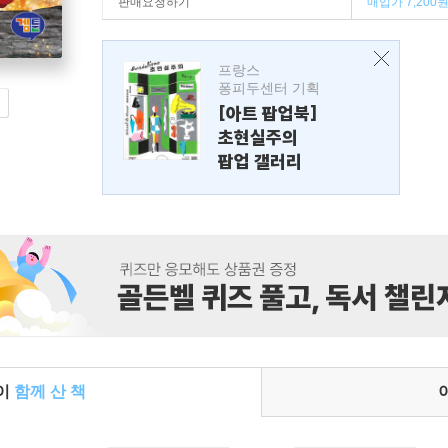
판매요청하기
매입가 7,200
프랑스
퐁피두센터 기획
[아트 팝업북]
초현실주의
팝업 갤러리
들이
함께 산 책