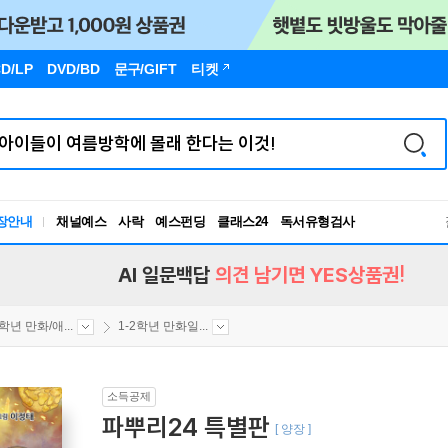
D/LP
DVD/BD
문구
/GIFT
티켓
독서유형검사
장안내
채널예스
사락
예스펀딩
클래스24
RBTI Lab
독서유형검사
AI 일문백답
의견 남기면 YES상품권!
2학년 만화/애...
1-2학년 만화일...
소득공제
파뿌리24 특별판
[ 양장 ]