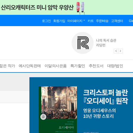
로그인
회원가입
마이페이지
카트
주문/배송
고객센터
Gl
젊은 작가
예사단독판매
이달의사은품
특가할인
추천도서
대량/법인