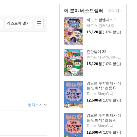
이 분야 베스트셀러
더보기
싸모스 쌈벤저스 1
매
리스트에 넣기
싸모스 원저/서후 글/김기수,민승기 그림
15,120
원
(10% 할인)
흔한남매 22
흔한남매 원저/백난도 글/유난희 그림/흔한컴퍼니 감수
15,120
원
(10% 할인)
읽으면 수학천재가 되
는 만화책 : 초등 B
Team. StoryG 저
12,600
원
(10% 할인)
펼쳐보기
읽으면 수학천재가 되
는 만화책 : 초등 A
Team. StoryG 저
12,600
원
(10% 할인)