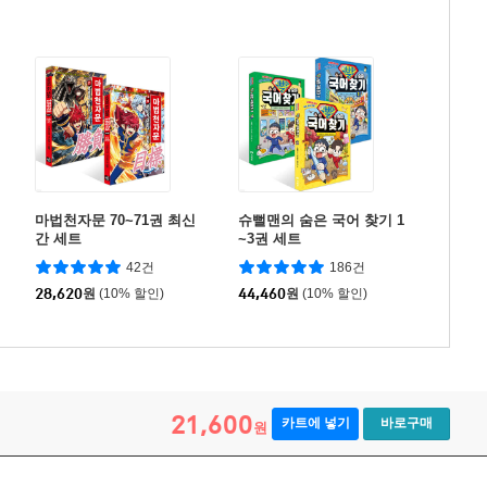
마법천자문 70~71권 최신
슈뻘맨의 숨은 국어 찾기 1
간 세트
~3권 세트
42건
186건
28,620
원
(10% 할인)
44,460
원
(10% 할인)
21,600
카트에 넣기
바로구매
원