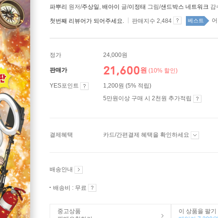
파뿌리
원저/
주상일
,
배아이
글/
이정태
그림/
샌드박스 네트워크
감
어
첫번째 리뷰어가 되어주세요.
판매지수 2,484
베스트
정가
24,000원
21,600
원
판매가
(10% 할인)
YES포인트
1,200원 (5% 적립)
5만원이상 구매 시 2천원 추가적립
결제혜택
카드/간편결제 혜택을 확인하세요
배송안내
배송비 : 무료
중고상품
이 상품을 팔기