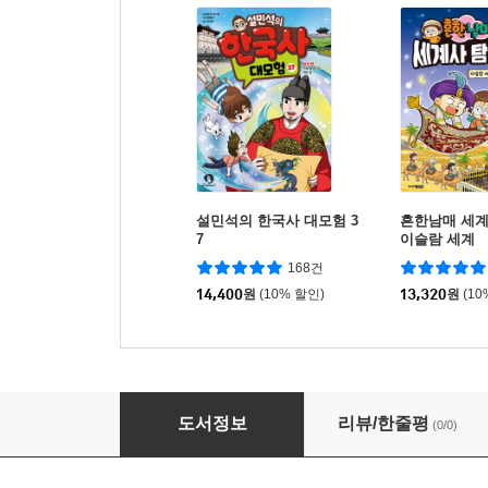
설민석의 한국사 대모험 3
흔한남매 세계
7
이슬람 세계
168건
14,400
원
(10% 할인)
13,320
원
(10
파뿌리24 특별판
도서정보
리뷰/한줄평
(0/0)