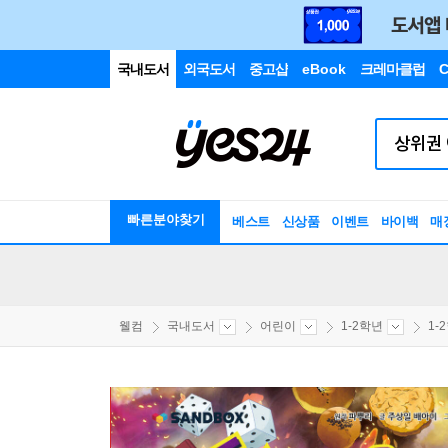
국내도서
외국도서
중고샵
eBook
크레마클럽
C
빠른분야찾기
베스트
신상품
이벤트
바이백
매
웰컴
국내도서
어린이
1-2학년
1-