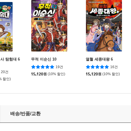
사 탐험대 6
무적 이순신 10
열혈 세종대왕 6
19건
16건
20건
15,120
원
(10% 할인)
15,120
원
(10% 할인)
% 할인)
배송/반품/교환