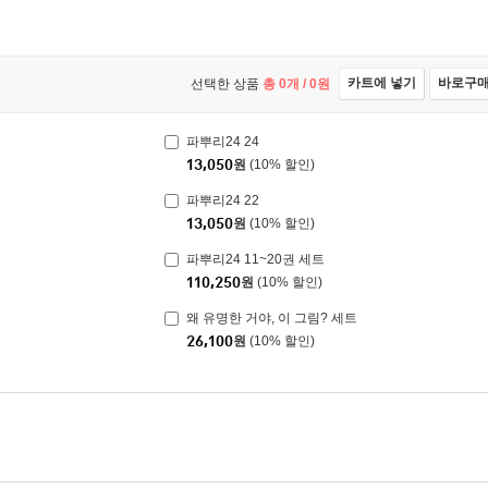
카트에 넣기
바로구
선택한 상품
총
0
개 /
0
원
파뿌리24 24
13,050
원
(10% 할인)
파뿌리24 22
13,050
원
(10% 할인)
파뿌리24 11~20권 세트
110,250
원
(10% 할인)
왜 유명한 거야, 이 그림? 세트
26,100
원
(10% 할인)