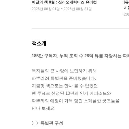
이달의 책 8월 : 산리오캐릭터즈 유리컵
[
시
2026년 08월 01일 ~ 2026년 08월 31일
20
책소개
185만 구독자, 누적 조회 수 28억 뷰를 자랑하는 파
독자들의 큰 사랑에 보답하기 위해
파뿌리24 특별판을 준비했습니다.
지금껏 책으로는 만나 볼 수 없었던
팬 투표로 선정된 10편의 인기 에피소드와
파뿌리의 애정이 가득 담긴 스페셜한 굿즈들을
만나 보세요!
〉〉특별판 구성