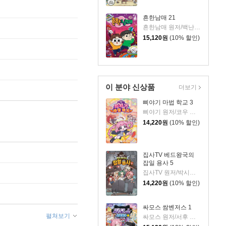
흔한남매 21
흔한남매 원저/백난도 글/유난희 그림/흔한컴퍼니 감수
15,120
원
(10% 할인)
이 분야 신상품
더보기
삐야기 마법 학교 3
삐야기 원저/코우 글/김기수,김지민 그림
14,220
원
(10% 할인)
집사TV 베드왕국의
잡일 용사 5
집사TV 원저/박시연 글/권수영 그림
14,220
원
(10% 할인)
싸모스 쌈벤저스 1
펼쳐보기
싸모스 원저/서후 글/김기수,민승기 그림