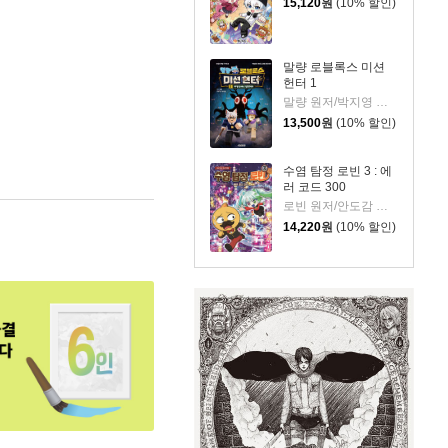
15,120
원
(10% 할인)
말량 로블록스 미션
헌터 1
말량 원저/박지영 그림
13,500
원
(10% 할인)
수염 탐정 로빈 3 : 에
러 코드 300
로빈 원저/안도감 글/정수영 그림
14,220
원
(10% 할인)