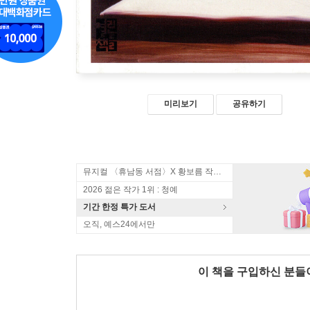
미리보기
공유하기
뮤지컬 〈휴남동 서점〉X 황보름 작가 북토크
2026 젊은 작가 1위 : 청예
기간 한정 특가 도서
오직, 예스24에서만
이 책을 구입하신 분