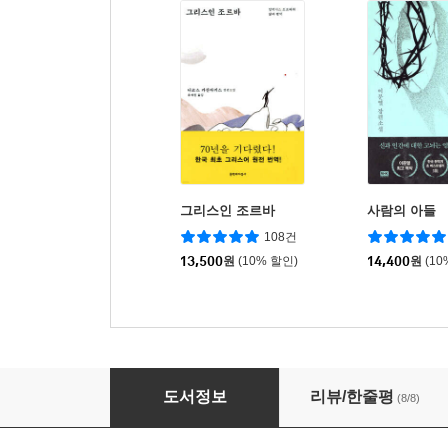
그리스인 조르바
사람의 아들
108건
13,500
원
(10% 할인)
14,400
원
(10
최후의 유혹 (상)
도서정보
리뷰/한줄평
(8/8)