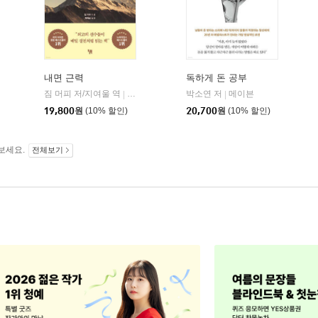
내면 근력
독하게 돈 공부
짐 머피 저/지여울 역
현대지성
윌북(willbook)
박소연 저
메이븐
|
|
|
19,800
원
(10% 할인)
20,700
원
(10% 할인)
보세요.
전체보기