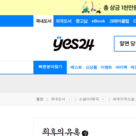
국내도서
외국도서
중고샵
eBook
크레마클럽
C
빠른분야찾기
베스트
신상품
이벤트
바이백
매
웰컴
국내도서
소설/시/희곡
세계각국소설