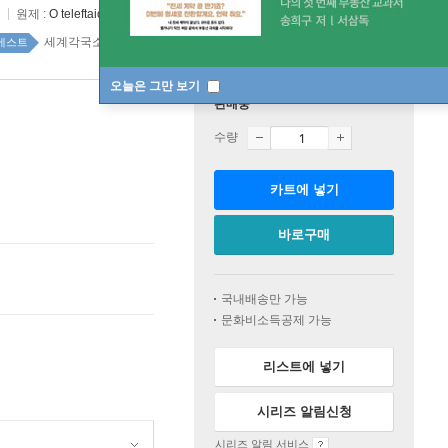
원제 :
O teleftaios pirasmos
세계각국소설 top20 2주
베스트
오늘은 그만 보기
판매중
수량
카트에 넣기
바로구매
국내배송만 가능
문화비소득공제 가능
리스트에 넣기
시리즈 알림신청
시리즈 알림 서비스