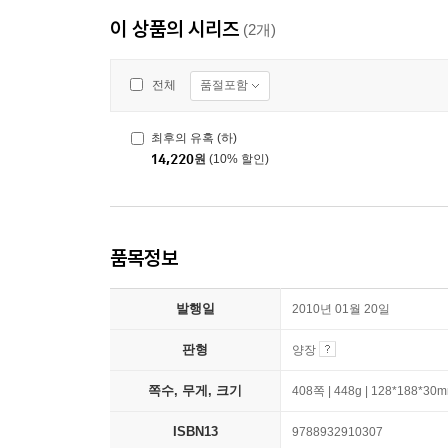
이 상품의 시리즈
(2개)
품절포함
전체
최후의 유혹 (하)
14,220
원
(10% 할인)
품목정보
발행일
2010년 01월 20일
판형
양장
쪽수, 무게, 크기
408쪽 | 448g | 128*188*30
ISBN13
9788932910307