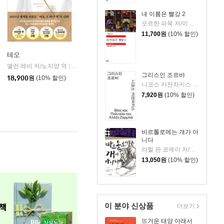
내 이름은 빨강 2
오르한 파묵 저/이난아 역
11,700
원
(10% 할인)
테오
앨런 레비 저/노지양 역
오팬하우스
|
그리스인 조르바
18,900
원
(10% 할인)
니코스 카잔차키스 저/이윤기 역
7,920
원
(10% 할인)
바르톨로메는 개가 아
니다
라헐 판 코에이 저/박종대 역
13,050
원
(10% 할인)
이 분야 신상품
더보기
뜨거운 태양 아래서