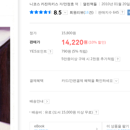
니코스 카잔차키스
저/
안정효
역
열린책들
2010년 01월 20일
8.5
회원리뷰(
16
건)
판매지수 645
정가
15,800원
14,220
원
판매가
(10% 할인)
YES포인트
790원 (5% 적립)
5만원이상 구매 시 2천원 추가적립
결제혜택
카드/간편결제 혜택을 확인하세요
배송안내
배송비 : 유료 (도서 15,000원 이상 무료)
eBook
이 상품을 팔기