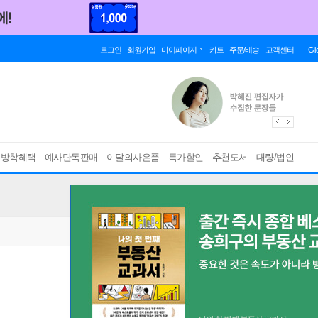
로그인
회원가입
마이페이지
카트
주문/배송
고객센터
Gl
름방학혜택
예사단독판매
이달의사은품
특가할인
추천도서
대량/법인