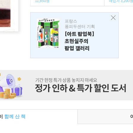
11,850원
매입가 3,200
프랑스
퐁피두센터 기획
[아트 팝업북]
초현실주의
팝업 갤러리
들이
함께 산 책