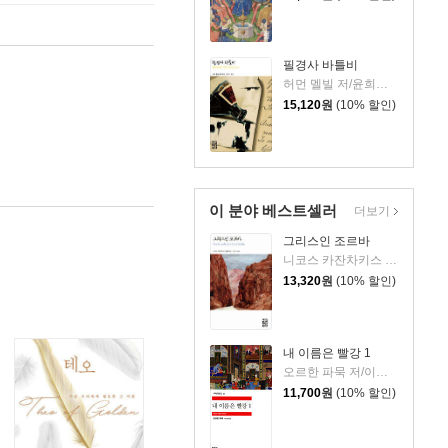
필경사 바틀비
허먼 멜빌 저/윤희기 역
15,120
원
(10% 할인)
이 분야 베스트셀러
더보기
그리스인 조르바
니코스 카잔차키스 저/이윤기 역
13,320
원
(10% 할인)
내 이름은 빨강 1
오르한 파묵 저/이난아 역
11,700
원
(10% 할인)