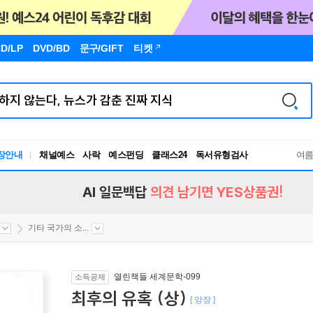
D/LP
DVD/BD
문구
/GIFT
티켓
장안내
채널예스
사락
예스펀딩
클래스24
독서유형검사
여
RBTI Lab
독서유형검사
AI 일문백답
의견 남기면 YES상품권!
기타 국가의 소...
열린책들 세계문학-099
소득공제
최후의 유혹 (상)
[ 양장 ]