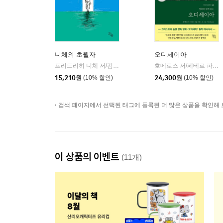
니체의 초월자
오디세이아
프리드리히 니체 저/김철 편역
히읏
호메로스 저/페테르 파울 루벤스 그림/박문재 역
|
15,210
원
(10% 할인)
24,300
원
(10% 할인)
검색 페이지에서 선택된 태그에 등록된 더 많은 상품을 확인해 
이 상품의 이벤트
(11개)