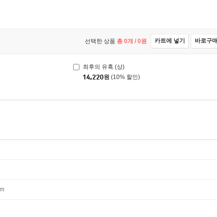
카트에 넣기
바로구
선택한 상품
총
0
개 /
0
원
최후의 유혹 (상)
14,220
원
(10% 할인)
mm