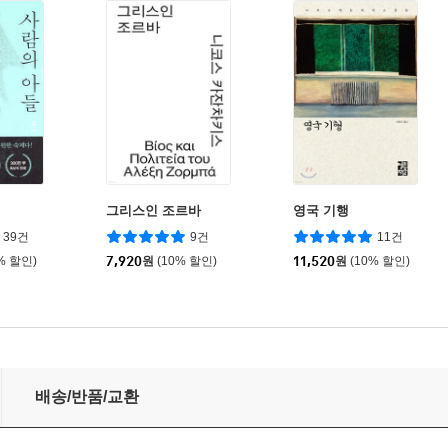
그리스인 조르바
영국 기행
39건
9건
11건
% 할인)
7,920
원
(10% 할인)
11,520
원
(10% 할인)
배송/반품/교환