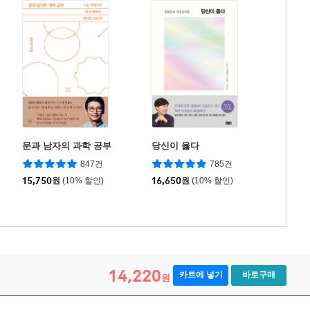
문과 남자의 과학 공부
당신이 옳다
847건
785건
15,750
원
(10% 할인)
16,650
원
(10% 할인)
14,220
카트에 넣기
바로구매
원