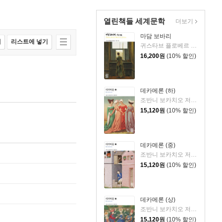
열린책들 세계문학
더보기
마담 보바리
매
리스트에 넣기
귀스타브 플로베르 저/김용은 역
16,200
원
(10% 할인)
데카메론 (하)
조반니 보카치오 저/김운찬 역
15,120
원
(10% 할인)
데카메론 (중)
조반니 보카치오 저/김운찬 역
15,120
원
(10% 할인)
데카메론 (상)
조반니 보카치오 저/김운찬 역
15,120
원
(10% 할인)