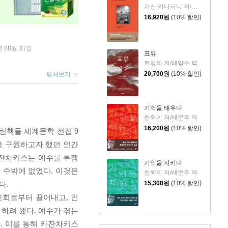
가산 카나파니 저/윤희환 역
16,920
원
(10% 할인)
년 08월 31일
표류
트엉하 저/배양수 역
20,700
원
(10% 할인)
펼쳐보기
기억을 태우다
찬와이 저/배문주 역
16,200
원
(10% 할인)
린책들 세계문학 전집 9
간을 구원하고자 했던 인간
 카잔차키스는 예수를 투쟁
기억을 지키다
 수밖에 없었다. 이것은
찬와이 저/배문주 역
다.
15,300
원
(10% 할인)
교회로부터 끌어내고, 인
하려 했다. 예수가 겪는
. 이를 통해 카잔차키스