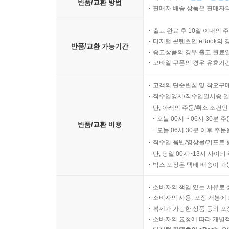
반품/교환 방법
판매자 배송 상품은 판매자와
출고 완료 후 10일 이내의 
디지털 콘텐츠인 eBook의 
반품/교환 가능기간
중고상품의 경우 출고 완료일
모바일 쿠폰의 경우 유효기간(
고객의 단순변심 및 착오구
직수입양서/직수입일서중 일
단, 아래의 주문/취소 조건인
오늘 00시 ~ 06시 30분 
반품/교환 비용
오늘 06시 30분 이후 주문
직수입 음반/영상물/기프트 
단, 당일 00시~13시 사이
박스 포장은 택배 배송이 가
소비자의 책임 있는 사유로 
소비자의 사용, 포장 개봉에 
복제가 가능한 상품 등의 포장을 
소비자의 요청에 따라 개별