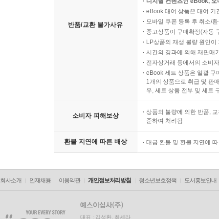
디지털 컨텐츠인 eBook, 
eBook 대여 상품은 대여 기
모바일 쿠폰 등록 후 취소/환
반품/교환 불가사유
중고상품이 구매확정(자동 
LP상품의 재생 불량 원인이 기
시간의 경과에 의해 재판매가
전자상거래 등에서의 소비자
eBook 세트 상품은 일괄 
1개의 상품으로 취급 및 판매
우, 세트 상품 전부 및 세트
상품의 불량에 의한 반품, 교
소비자 피해보상
준하여 처리됨
환불 지연에 따른 배상
대금 환불 및 환불 지연에 
회사소개
인재채용
이용약관
개인정보처리방침
청소년보호정책
도서홍보안내
대표 : 김석환, 최세라