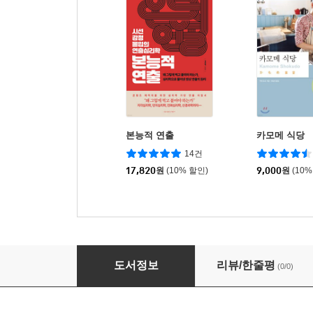
본능적 연출
카모메 식당
14건
17,820
원
(10% 할인)
9,000
원
(10%
Business English Communication 1
도서정보
리뷰/한줄평
(0/0)