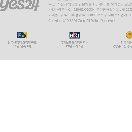
주소 : 서울시 영등포구 은행로 11, 5층~6층(여의도동,일신
사업자등록번호 : 229-81-37000 통신판매업신고 : 제 200
이메일 : yes24help@yes24.com 호스팅 서비스사업자 :
Copyright ⓒ YES24 Corp. All Rights Reserved.