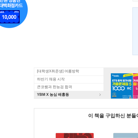
[대학생X취준생] 여름방학
하반기 채용 시작
큰코쌤과 한능검 합격
YBM X 농심 배홍동
이 책을 구입하신 분