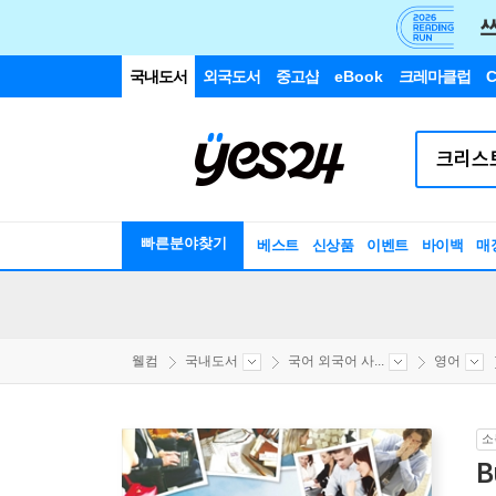
국내도서
외국도서
중고샵
eBook
크레마클럽
C
빠른분야찾기
베스트
신상품
이벤트
바이백
매
웰컴
국내도서
국어 외국어 사...
영어
소
B