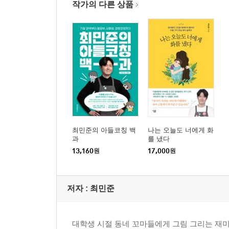
작가의 다른 상품
독서 습관을 들이려면 어떻게 해야 할까요
친구들과 욕을 하면서 노는 아이, 정상일까요
욕에 재미를 붙인 아들을 개선시키고 싶어요
아이가 약속을 안 지키고 떼를 부려요
아이가 가끔씩 황소고집을 부려요
제4장 초보 아들맘, 오늘도 아들과 함께 성장합니다
나의 육아법에 확신을 갖고 싶어요
남편이 아들 육아를 남의 일 보듯해요
아이가 실패했을 때 어떻게 대처하면 좋을까요
최민준의 아들코칭 백
나는 오늘도 너에게 화
과
를 냈다
아이의 인생 설계가 제 몫인 것만 같아요
13,160
원
17,000
원
아들의 꿈을 찾아주고 싶어요
아이에게 기대를 거는 건 나쁜 습관인가요
우리 아들이 틱 장애를 겪고 있어요
저자 : 최민준
ADHD 판정을 받았어요, 어떻게 하죠?
옆집 엄마의 정보력에 주눅 들고 불안해요
베테랑 교사를 만나면 자책하게 돼요
대학생 시절 동네 꼬마들에게 그림 그리는 재미