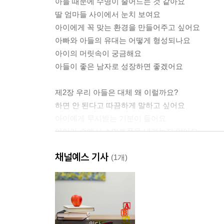
아들 때문에 수명이 줄어드는 것 같아요
딸 엄마들 사이에서 눈치 보여요
아이에게 꼭 맞는 환경을 만들어주고 싶어요
아빠와 아들의 유대는 어떻게 형성되나요
아이의 머릿속이 궁금해요
아들이 좋은 남자로 성장하면 좋겠어요
제2장 우리 아들은 대체 왜 이럴까요?
하면 안 된다고 따끔하게 말하고 싶어요
아이에게 무시받는 기분이 들어요
아이가 손에서 스마트폰을 내려놓지 않아요
아들이 엄마 말에 귀 기울이지 않는 것 같아요
채널예스 기사
잘못한 건 아들인데 혼을 내면 너무 서럽게 울어요
(1개)
언어 감각을 키워주고 싶어요
우리 아이가 무채색으로만 그림을 그려요
아이가 너무 내향적이라서 속상해요
폭력적인 성향이 있어서 걱정돼요
아이가 공격적인 놀이만 재미있어 해요
읽다