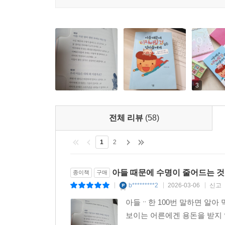
이 책의 독자들은 남자아이를 이해하고 지지해주는
암담하고 답답한 상황에서 여유와 행복을 찾는 
소통하며 유쾌하고 용기 있고 강인한 성인으로 자랄 
잃고 방황하는 초보 아들맘을 위로하는 진심이
이끌어주어야 하는 모든 어른에게 지혜와 지식이 되
3
전체 리뷰
(58)
1
2
아들 때문에 수명이 줄어드는 것
종이책
구매
b*********2
2026-03-06
신고
|
|
|
아들ᆢ한 100번 말하면 알아 
보이는 어른에겐 용돈을 받지 