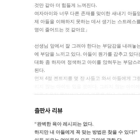
것만 같아 더 힘들게 느껴진다.
여자아이와 너무 다른 존재를 맞이한 새내기 아들맘은
제 아들을 이해하지 못하는 데서 생기는 스트레스를 
명이 줄어드는 것 같아요」
선생님 앞에서 잘 그려야 한다는 부담감을 내려놓는
에 부담을 느끼고 있다. 아들이 뭔가를 감추고 있다
대화 좀 하자며 정색하고 아이를 앉혀두는 부담스러
된다.
먼저 4절 켄트지를 몇 장 사들고 와서 아들에게 그
리지 않는 아이도 있을 것이다. 그리지 않는 아이
까?” 조용히 물어보고 옆에 괴물을 하나 그려보자.
다른 반응이 나온다. ---「아이의 머릿속이 궁금해
출판사 리뷰
아들이 스마트폰에 서서히 중독되어가고 있다면, 
“완벽한 육아 레시피는 없다.
메울 방법을 고민해야 한다. 이것은 단순히 같이 
하지만 내 아들에게 꼭 맞는 방법은 찾을 수 있다!”
뛰어놀아야 하는 아들에게 10시간의 인형 놀이는 