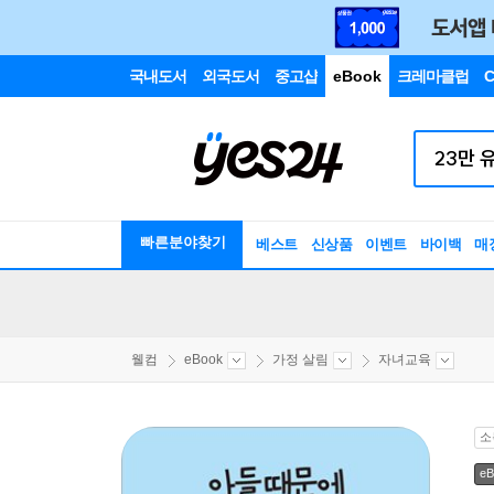
국내도서
외국도서
중고샵
eBook
크레마클럽
C
빠른분야찾기
베스트
신상품
이벤트
바이백
매
웰컴
eBook
가정 살림
자녀교육
소
eB