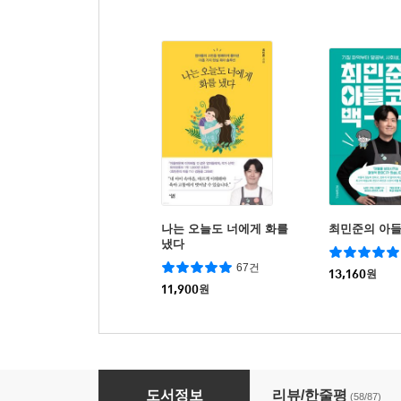
나는 오늘도 너에게 화를
최민준의 아들
냈다
67건
13,160
원
11,900
원
아들 때문에 미쳐버릴 것 같은 엄마들에게
도서정보
리뷰/한줄평
(58/87)