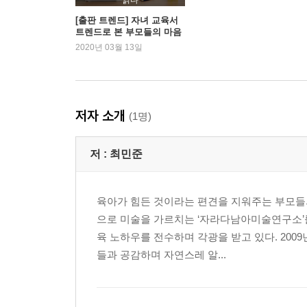
지나치게 1등에 집착해요
[출판 트렌드] 자녀 교육서
트렌드로 본 부모들의 마음
처음 해보는 놀이와 공부를 싫어해요
2020년 03월 13일
아들이 대화를 피해요
아들이 자꾸 사랑하느냐고 물어봐요
아이가 맞고 오기만 해서 속상해요
저자 소개
(1명)
제3장 어떻게 해야 아들과 소통할 수 있을까요?
어떻게 해야 아들을 이해할 수 있을까요?
저 :
최민준
표현하는 방법을 가르치고 싶어요
육아 트렌드와 우리 아이가 맞지 않아요
완벽한 육아 레시피가 필요해요
육아가 힘든 것이라는 편견을 지워주는 부모들
칭찬으로 동기 부여를 하고 있어요
으로 미술을 가르치는 ‘자라다남아미술연구소’를
한 가지에 집착해서 헤어나오질 못해요
육 노하우를 전수하며 각광을 받고 있다. 20
아들의 승부욕을 자극하는 건 무엇일까요?
들과 공감하며 자연스레 알...
칭찬하는 데도 요령이 필요한가요
아들이 영어를 잘했으면 좋겠어요
아들에게 할 수 있다는 자신감을 주고 싶어요