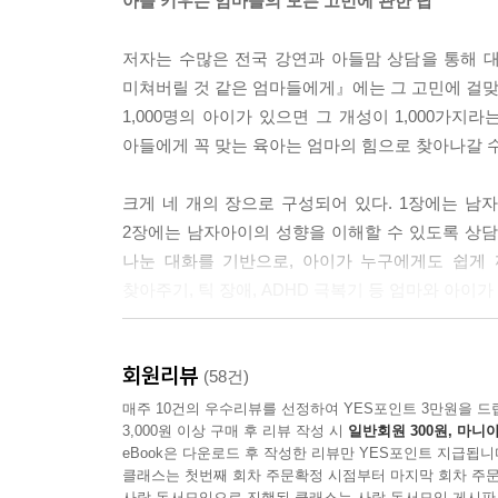
아들 키우는 엄마들의 모든 고민에 관한 답
만약 자동차에 관심이 많은 아들이라면 그 무엇보다
욕구를 해갈할 수 있는지 부모가 유심히 관찰하고 
저자는 수많은 전국 강연과 아들맘 상담을 통해 대
미쳐버릴 것 같은 엄마들에게』에는 그 고민에 걸맞
--- 본문 중에서
1,000명의 아이가 있으면 그 개성이 1,000가
아들에게 꼭 맞는 육아는 엄마의 힘으로 찾아나갈 수
크게 네 개의 장으로 구성되어 있다. 1장에는 
2장에는 남자아이의 성향을 이해할 수 있도록 상담
나눈 대화를 기반으로, 아이가 누구에게도 쉽게 
찾아주기, 틱 장애, ADHD 극복기 등 엄마와 아이
딸로 태어난 엄마는 알 수 없는 아들 특유의 공감 능
회원리뷰
방법 등에 대한 저자의 지식과 노하우가 돋보인다. 
(58건)
당장의 문제를 해결하는 것에 급급한 아들맘들에게
매주 10건의 우수리뷰를 선정하여 YES포인트 3만원을 드
3,000원 이상 구매 후 리뷰 작성 시
일반회원 300원, 마니아
레시피를 엄마 손으로 직접 만들어나갈 수 있게 돕는
eBook은 다운로드 후 작성한 리뷰만 YES포인트 지급됩니
클래스는 첫번째 회차 주문확정 시점부터 마지막 회차 주문
“아들이 좋은 남자로 성장하길 바란다면 이렇게 해
사락 독서모임으로 진행된 클래스는 사락 독서모임 게시판