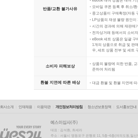
eBook 대여 상품은 대여 기
모바일 쿠폰 등록 후 취소/환
반품/교환 불가사유
중고상품이 구매확정(자동 
LP상품의 재생 불량 원인이 기
시간의 경과에 의해 재판매가
전자상거래 등에서의 소비자
eBook 세트 상품은 일괄 
1개의 상품으로 취급 및 판매
우, 세트 상품 전부 및 세트
상품의 불량에 의한 반품, 교
소비자 피해보상
준하여 처리됨
환불 지연에 따른 배상
대금 환불 및 환불 지연에 
회사소개
인재채용
이용약관
개인정보처리방침
청소년보호정책
도서홍보안내
대표 : 김석환, 최세라
주소 : 서울시 영등포구 은행로 11, 5층~6층(여의도동,일신