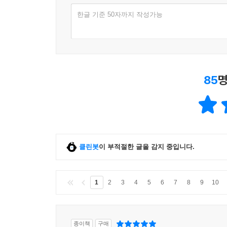
한글 기준 50자까지 작성가능
85
명
클린봇
이 부적절한 글을 감지 중입니다.
1
2
3
4
5
6
7
8
9
10
종이책
구매