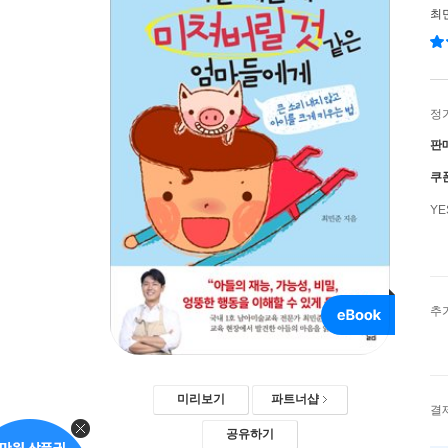
최
정
판
쿠
Y
추
미리보기
파트너샵
결
공유하기