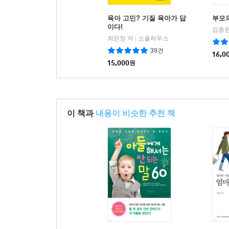
육아 고민? 기질 육아가 답
부모
이다!
김종원
최은정 저
소울하우스
|
39건
16,0
15,000
원
이 책과
내용이 비슷한 추천 책