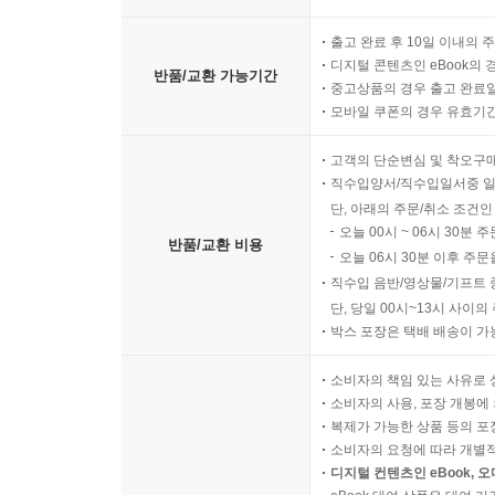
출고 완료 후 10일 이내의 
디지털 콘텐츠인 eBook의 
반품/교환 가능기간
중고상품의 경우 출고 완료일
모바일 쿠폰의 경우 유효기간(
고객의 단순변심 및 착오구
직수입양서/직수입일서중 일
단, 아래의 주문/취소 조건인
오늘 00시 ~ 06시 30분 
반품/교환 비용
오늘 06시 30분 이후 주문
직수입 음반/영상물/기프트 
단, 당일 00시~13시 사이
박스 포장은 택배 배송이 가
소비자의 책임 있는 사유로 
소비자의 사용, 포장 개봉에 
복제가 가능한 상품 등의 포장을 
소비자의 요청에 따라 개별
디지털 컨텐츠인 eBook, 