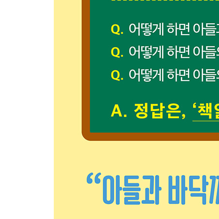
- 원칙 ⑦ 6년 동안 3번의 책읽기 점프를 한다
Add 읽기 능력 향상법 3가지
Boy’s Book 상식 넓히는 어린이 잡지
- 원칙 ⑧ 읽기 격차가 벌어지는 시점을 대비한다
Add 한자 공부, 어떻게 시작할까
Part 4 5~10세 아들을 위한 책육아 로드맵
5,6,7세 초등 대비 책읽기
- 5~7세 아들의 인생책, 여기에서 나온다
- 창작 그림책 | 재미, 감각, 시각적 문해력을 잡는다
Add 동요와 말놀이책
Boy’s Book 5~7세 인기 창작 그림책
Boy’s Book 집마다 대박 난 창작 시리즈와 전집
- 전래와 명작 | 사회적 상징을 이해한다
Add 옛이야기를 읽을 때 생각할 것
Boy’s Book 곶감보다 맛있는 옛이야기 시리즈와 