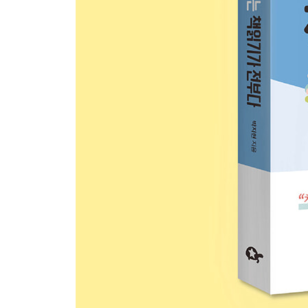
Boy’s Book 만화책만큼 재미있는 아들의 첫 읽기책
- 글줄에 익숙해지는 ‘읽기책’ 고르기
Add 동시, 어떻게 읽을까
Boy’s Book 초등 저학년 때 보면 딱 좋은 읽기책
- 과학·수학책 | 실험과 시각적 자극으로 사고력을 
Add 수학 머리를 발달시키는 수학 교구
Boy’s Book 과학·수학책 단행본, 시리즈, 전집
- 사회·경제·위인책 | 세상을 이해하는 바탕을 만든
Add 세계 국기 활용법
- 명작책 | 비교 읽기로 생각을 넓히고 가치관을 형
Add 명작으로 글줄 늘리는 방법
- 판타지책 | 재미있는 내용으로 읽기 능력을 키운다
Add 아들이 판타지책만 본다면 점검할 것
Boy’s Book 책장이 술술 넘어가는 인기 판타지책
Boy’s Book 두꺼운 책으로 점프하기 좋은 판타지책
- 교과서 | 초등 저학년 때 꼭 사야 할 핵심 기본서
Add 교과서, 어떻게 살까