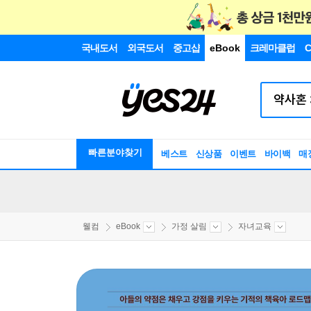
국내도서
외국도서
중고샵
eBook
크레마클럽
C
빠른분야찾기
베스트
신상품
이벤트
바이백
매
웰컴
eBook
가정 살림
자녀교육