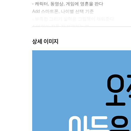
- 캐릭터, 동영상, 게임에 영혼을 판다
Add 스마트폰, 나이별 선택 기준
- 부족한 그리기 실력은 그림책이 채워준다
Add 아이 작품 잘 보관하는 법
- 아들에게 책읽기는 공부 같지 않은 공부다
상세 이미지
Add 아들을 위한 책육아 기본 방향
Part 2 아들 엄마가 흔히 하는 책육아 고민과 솔루
- “책이 재미없대요.” 아이의 읽기 수준을 파악한다
- “종일 만화책만 봅니다.” 읽기 과도기인지 점검한
Boy’s Book 인기 만점 그래픽 노블
- “학습 만화만 읽어도 될까요?” 3가지 함정을 기억
Boy’s Book 아들이 사랑하는 학습 만화책
- “교과 연계책을 빨리 읽히고 싶어요.” 아이의 일
- “아들이 책을 싫어해요.” 아들에게 필요한 6가지
- “아들이 평균보다 떨어져요.” 가짜 평균에 속아 