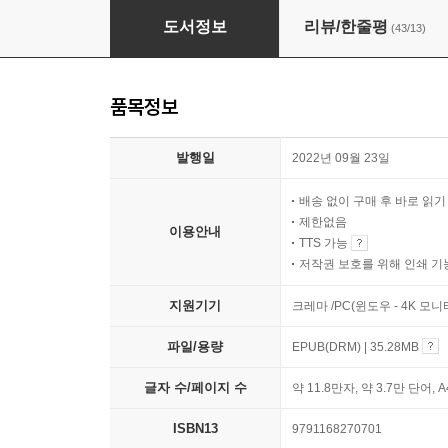
5~10세 아들 육아는 책읽기가 전부다
도서정보
리뷰/한줄평
(43/13)
품목정보
발행일
2022년 09월 23일
배송 없이 구매 후 바로 읽
제한없음
이용안내
TTS 가능
저작권 보호를 위해 인쇄 기
지원기기
크레마 /PC(윈도우 - 4K 모
파일/용량
EPUB(DRM) | 35.28MB
글자 수/페이지 수
약 11.8만자, 약 3.7만 단어, 
ISBN13
9791168270701