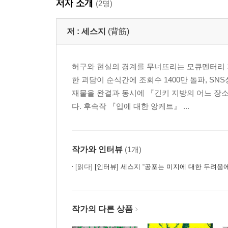
저자 소개
(2명)
저 :
세스지
(背筋)
허구와 현실의 경계를 무너뜨리는 모큐멘터리 기
한 괴담이 순식간에 조회수 1400만 돌파, S
재물을 완결과 동시에 『긴키 지방의 어느 
다. 후속작 『입에 대한 앙케트』 ...
작가와 인터뷰
(1개)
[읽다]
[인터뷰] 세스지 “공포는 미지에 대한 두려움에서 시
작가의 다른 상품