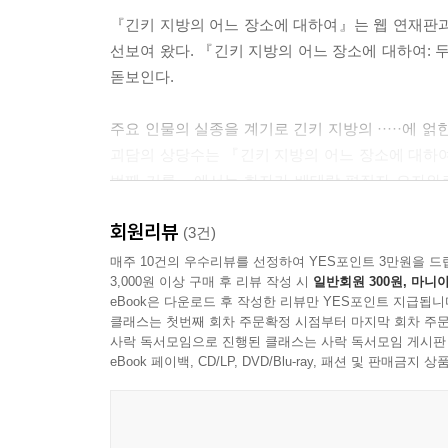
『긴키 지방의 어느 장소에 대하여』는 웹 연재판과
선보여 왔다. 『긴키 지방의 어느 장소에 대하여: 
돋보인다.
주요 인물의 실종을 계기로 긴키 지방의 ·····에
괴담의 상당수는 『긴키 지방의 어느 장소에 대하여
번째 기록』에서는 화자가 베테랑 편집자 오자와로
자료 역시 일부가 삭제·추가되었으며, 특히 후반부
회원리뷰
괴담이 전혀 다른 의미를 획득한다. 예컨대 ‘빨간
(3건)
장소에 대하여』에서는 보이지 않던 비극의 전모가 
매주 10건의 우수리뷰를 선정하여 YES포인트 3만원을 드
3,000원 이상 구매 후 리뷰 작성 시
일반회원 300원, 마니아
eBook은 다운로드 후 작성한 리뷰만 YES포인트 지급됩니
오컬트 잡지 기사와 인터넷 게시물, 인터뷰 녹취
클래스는 첫번째 회차 주문확정 시점부터 마지막 회차 주문
빠뜨렸던 『긴키 지방의 어느 장소에 대하여』와 달리
사락 독서모임으로 진행된 클래스는 사락 독서모임 게시판
실어 소설로서의 성격이 한층 강화되었다. 작가가 
eBook 페이백, CD/LP, DVD/Blu-ray, 패션 및 판매금
단순한 개작을 넘어, 세스지 호러의 원점을 새로운 
“괴이한 존재는 때로 구원이 된다”