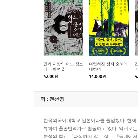
긴키 지방의 어느 장소
더럽혀진 성지 순례에
긴
에 대하여 2
대하여
에
4,000
원
14,000
원
4
역 :
전선영
한국외국어대학교 일본어과를 졸업했다. 현재 
뷰하며 출판번역가로 활동하고 있다. 역서로는
분석의 힘』 『과식하지 않는 삶』 『동네에서 