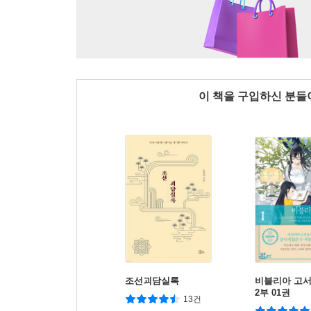
이 책을 구입하신 분
조선괴담실록
비블리아 고
2부 01권
13건