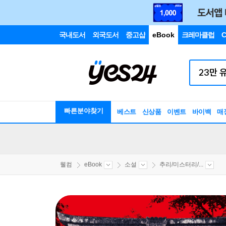
국내도서
외국도서
중고샵
eBook
크레마클럽
C
빠른분야찾기
베스트
신상품
이벤트
바이백
매
웰컴
eBook
소설
추리/미스터리/...