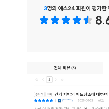
고통과 슬픔 사이에서 몸부림치는 인간의 애처로운
3
명의 예스24 회원이 평가한
8.
‘산으로 꾀는 것’, ‘빨간 옷의 여자’, ‘저주 스티
괴이의 패턴을 발견하고 독자적인 조사를 시작한다. 
“내게는 보였어”, “그러니 아직은 끝이 아니야”라는 
“같은 괴기 현상도 다른 사람의 시점에서 보면 다른
대하여』가 ‘괴이’ 자체를 전면에 내세웠다면 『긴키
초점을 맞추고 인물의 감정을 섬세하게 그려냄으로
확인할 수 있다. 언뜻 비슷해 보이는 기록들 사이에
재미를 선사한다.
전체 리뷰
(3)
1
유령을 보고야 마는 사람은 누구인가? 유령을 보게
존재 자체보다 그러한 존재에 마음을 사로잡힌 인
오컬트란 무엇인가라는 근원적인 질문을 끝까지 밀
긴키 지방의 어느장소에 대하여 
종이책
구매
지방의 어느 장소에 대하여: 두 번째 기록』은 세스
i*******a
2026-06-29
신고
|
|
|
써 내려갈지 기대하게 만든다.
사실 이 책은 전작 긴키 지방의 어느 장소에 대하