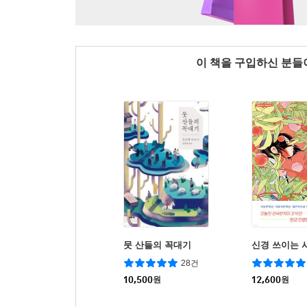
이 책을 구입하신 분
뭇 산들의 꼭대기
신경 쓰이는 
28건
10,500
원
12,600
원