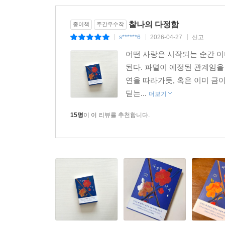
아비의 원수에게 검을 배우는 소녀와, 언젠가 자신보
섣부른 타협이나 용서가 끼어들 틈조차 없이, 오직
찰나의 다정함
종이책
주간우수작
s******6
2026-04-27
신고
|
|
|
작품 속 연교의 조소 섞인 독백은 이 기이한 관계의
어떤 사랑은 시작되는 순간 이
된다. 파멸이 예정된 관계임을
“가게 두게나. 지옥에서 태어나 지옥을 거닐며 살았
연을 따라가듯, 혹은 이미 금
딛는...
더보기
피와 살점이 비산하는 살육의 현장에서도 입가에 
살아온 인물이다. 그런 그가 세속을 등지고 산에 
15명
이 이 리뷰를 추천합니다.
안식이 아니라, 아설이라는 거부할 수 없는 파멸을 
시간이 흐르고 두 사람 사이에는 원한을 뛰어넘는,
밀어나 온기로 표현되지 않는다. 권력자의 자객이 
같다.
“아설, 하산할 때는 내 목을 베고 가라.”
“내 목을 가져가라, 아설. 곧장 떠나면 네 주인의 의