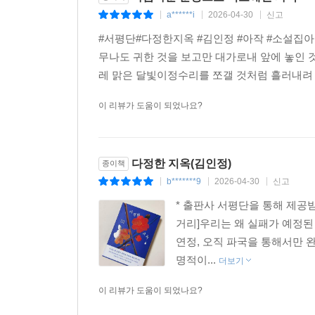
a******i
2026-04-30
신고
|
|
|
#서평단#다정한지옥 #김인정 #아작 #소설집
무나도 귀한 것을 보고만 대가로내 앞에 놓인 
레 맑은 달빛이정수리를 쪼갤 것처럼 흘러내려 만
이 리뷰가 도움이 되었나요?
다정한 지옥(김인정)
종이책
b*******9
2026-04-30
신고
|
|
|
* 출판사 서평단을 통해 제공
거리]우리는 왜 실패가 예정된
연정, 오직 파국을 통해서만 
명적이...
더보기
이 리뷰가 도움이 되었나요?