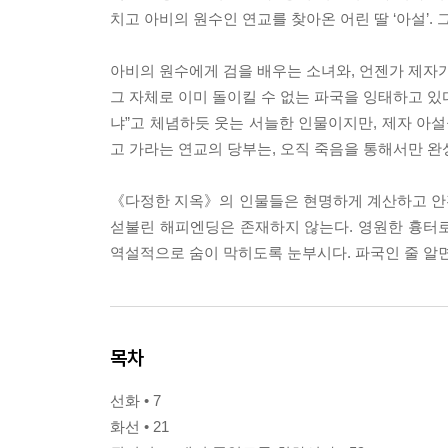
치고 아비의 원수인 연교를 찾아온 어린 딸 ‘아설’.
아비의 원수에게 검을 배우는 소녀와, 언젠가 제자가
그 자체로 이미 돌이킬 수 없는 파국을 잉태하고 있
냐”고 체념하듯 웃는 서늘한 인물이지만, 제자 아설
고 가라는 연교의 당부는, 오직 죽음을 통해서만 완
《다정한 지옥》의 인물들은 현명하게 계산하고 안
섣불린 해피엔딩은 존재하지 않는다. 영원한 흉터
역설적으로 숨이 막히도록 눈부시다. 파국인 줄 알면
목차
선화 • 7
화선 • 21