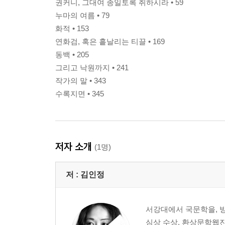
권커니, 그대여 종일토록 취하시라 • 59
누마의 여름 • 79
화적 • 153
연화검, 혹은 흩날리는 티끌 • 169
동백 • 205
그리고 낙원까지 • 241
작가의 말 • 343
수록지면 • 345
저자 소개
(1명)
저 :
김인정
서강대에서 국문학을, 
심상 수상. 환상문학웹진