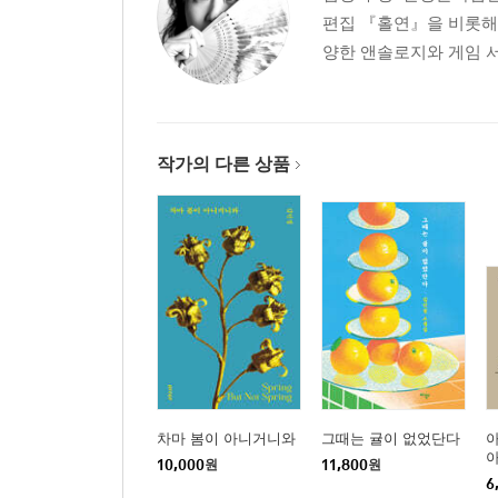
편집 『홀연』을 비롯해 
양한 앤솔로지와 게임 서
작가의 다른 상품
차마 봄이 아니거니와
그때는 귤이 없었단다
아
10,000
원
11,800
원
6