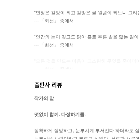
“연정은 갈망이 되고 갈망은 곧 원념이 되느니 그리
--- 「화선」 중에서
“인간의 눈이 깊고도 맑아 홀로 푸른 솔을 닮는 일이
--- 「화선」 중에서
“모든 것을 만드는 마음이 고스란히 무엇을 죽이더이
--- 「화선」 중에서
출판사 리뷰
“배 속 비었어도 월궁(月宮)을 노니는 듯 허허공공(
--- 「권커니, 그대여 종일토록 취하시라」 중에서
작가의 말
“진세의 삶이란 과연 먼지 같소이다.”
덧없이 함께. 다정하기를.
--- 「화적」 중에서
정확하게 절망하고, 눈부시게 부서진다 하더라도 삶
“차라리 꿈에서나마 장래의 일 보아 속세의 정 버리기
눈부심을 사랑이라고 부르고 싶었다. 서로가 서로에