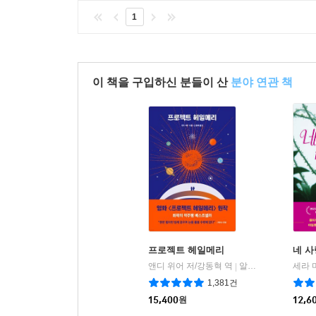
1
이 책을 구입하신 분들이 산
분야 연관 책
프로젝트 헤일메리
네 사
앤디 위어 저/강동혁 역
알에이치코리아(RHK)
|
1,381건
15,400
원
12,6