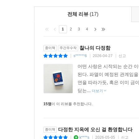
의심받을 제자의 앞길을 닦아주기 위해 기꺼이 자신
전체 리뷰
(17)
‘망한 사랑’의 극치를 보여준다. “나는 무도한 놈
어디까지 맹목적이고 파괴적일 수 있는지를 여실히
1
2
3
4
〈그리고 낙원까지〉가 보여주는 핏빛 연정은 소
찰나의 다정함
종이책
주간우수작
이야기 〈선화〉나, 인간 사내에게 영적 징표를 
s******6
2026-04-27
신고
|
|
|
완성한다. 《다정한 지옥》의 인물들은 현명하게 
어떤 사랑은 시작되는 순간 이
서로를 베어내고, 영혼의 밑바닥까지 스스로를 산화
된다. 파멸이 예정된 관계임을
연을 따라가듯, 혹은 이미 금
안전한 거리 두기와 가벼운 관계 맺기가 미덕이 된
딛는...
섣부른 해피엔딩이나 얄팍한 위로 대신, 파국인 줄
더보기
펼쳐야 한다. 기꺼이 그 안에서 영원히 길을 잃어도
15명
이 이 리뷰를 추천합니다.
다정한 지옥에 오신 걸 환영합니다
종이책
k****s
2026-05-05
신고
|
|
|