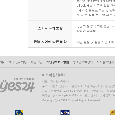
전자상거래 등에서의 소비자
eBook 세트 상품은 일괄 
1개의 상품으로 취급 및 판매
우, 세트 상품 전부 및 세트
상품의 불량에 의한 반품, 교
소비자 피해보상
준하여 처리됨
환불 지연에 따른 배상
대금 환불 및 환불 지연에 
회사소개
인재채용
이용약관
개인정보처리방침
청소년보호정책
도서홍보안내
대표 : 김석환, 최세라
주소 : 서울시 영등포구 은행로 11, 5층~6층(여의도동,일신
사업자등록번호 : 229-81-37000 통신판매업신고 : 제 200
이메일 : yes24help@yes24.com 호스팅 서비스사업자 :
Copyright ⓒ YES24 Corp. All Rights Reserved.