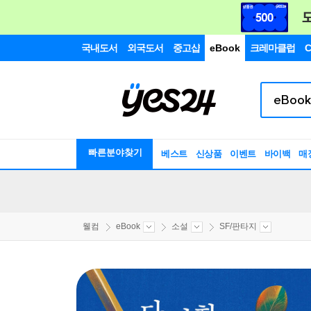
국내도서
외국도서
중고샵
eBook
크레마클럽
C
빠른분야찾기
베스트
신상품
이벤트
바이백
매
웰컴
eBook
소설
SF/판타지