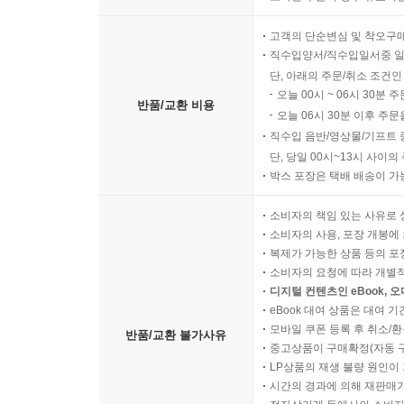
고객의 단순변심 및 착오구
직수입양서/직수입일서중 일
단, 아래의 주문/취소 조건인
오늘 00시 ~ 06시 30분 
반품/교환 비용
오늘 06시 30분 이후 주문
직수입 음반/영상물/기프트 
단, 당일 00시~13시 사이
박스 포장은 택배 배송이 가
소비자의 책임 있는 사유로 
소비자의 사용, 포장 개봉에 
복제가 가능한 상품 등의 포장을 
소비자의 요청에 따라 개별
디지털 컨텐츠인 eBook, 
eBook 대여 상품은 대여 기
모바일 쿠폰 등록 후 취소/환
반품/교환 불가사유
중고상품이 구매확정(자동 
LP상품의 재생 불량 원인이 기
시간의 경과에 의해 재판매가