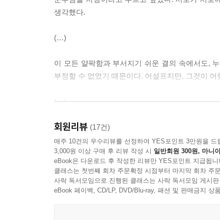
--- 「화적」 중에서
생각했다.
“그리하여 닿을 리 없는 낙원까지 피 흘리며 가매 
(…)
--- 「그리고 낙원까지」 중에서
​이 모든 얄팍함과 부서지기 쉬운 결의 속에서도,
“정확하게 절망하고, 눈부시게 부서진다 하더라도 
부정할 수 없었기 때문이다. 어설프지만, 그것이 어
--- 「작가의 말」 중에서
(…)
회원리뷰
나는 여전히 어리석고, 쉽게 겁을 먹고, 멀리서
(17건)
사람들을. 그리고 이 세상이 좀 더 모두에게 관
매주 10건의 우수리뷰를 선정하여 YES포인트 3만원을 드
3,000원 이상 구매 후 리뷰 작성 시
일반회원 300원, 마니아
태어나는 애정이나, 무작정 오래 남는 미련 같은
eBook은 다운로드 후 작성한 리뷰만 YES포인트 지급됩니
세계에서 기어이 서로를 위해 곁을 내어주는 것. 기꺼
클래스는 첫번째 회차 주문확정 시점부터 마지막 회차 주문
사락 독서모임으로 진행된 클래스는 사락 독서모임 게시판
덧없이 함께.
eBook 페이백, CD/LP, DVD/Blu-ray, 패션 및 판매금
다정하기를.