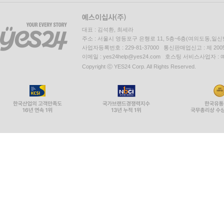
대표 : 김석환, 최세라
주소 : 서울시 영등포구 은행로 11, 5층~6층(여의도동,일신
사업자등록번호 : 229-81-37000 통신판매업신고 : 제 200
이메일 : yes24help@yes24.com 호스팅 서비스사업자 :
Copyright ⓒ YES24 Corp. All Rights Reserved.