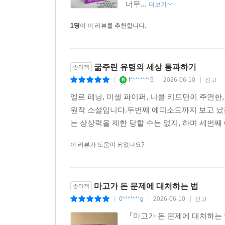
너무...
더보기
만들어낸다. 이 작품은 정말 뛰어나다—유머, 비애,
페이지부터 사랑에 빠지게 될 것이다.”
1명
이 이 리뷰를 추천합니다.
- 스테파니 댄러 (소설가, 『Sweetbitter』 저자)
“따뜻한 문체와 풍부한 상상력, 그리고 세련된 전
굶주린 유령의 세상 통과하기
종이책
너무나 재치 있고 사랑스러운 소설이다.”
f********5
2026-06-10
신고
|
|
|
- 《뉴욕타임스 북 리뷰》
엘르 페닝, 미셸 파이퍼, 니콜 키드먼이 주연한
원작 소설입니다.두번째 에피소드까지 보고 났는
“지금 우리에게 필요한 기분 좋은 소설… 이 작품
는 상상력을 제한 당할 수는 없지, 하며 세번째
주인공을 만들어 냈다. 그녀는 끊임없이 노출되는 세
- 《워싱턴 포스트》
이 리뷰가 도움이 되었나요?
“모성, 성 노동, 시선과 후회에 대한 가장 매혹적인 
- 릴라 모틀리 (소설가, 해가 지면, 밤이 내게 기어
마고가 돈 문제에 대처하는 법
종이책
“활기 넘친다… 뛰어난 캐릭터, 풍부한 세계관, 도덕
0*******g
2026-06-10
신고
|
|
|
- 《커커스 리뷰》
『마고가 돈 문제에 대처하는 