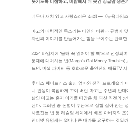
웃기도록 비참하고, 비참해서 더 웃긴 싱글맘 생존
너무나 재치 있고 사랑스러운 소설! ―《뉴욕타임
마고의 매력적인 목소리는 타인의 비판과 규범에 
자신의 이야기를 만들어가는 힘을 보여주는 완벽한
2024 타임지에 ‘올해 꼭 읽어야 할 책’으로 선정
문제에 대처하는 법(Margo’s Got Money Troub
드먼, 미셸 파이퍼 등 호화로운 출연진의 애플TV 
후터스 웨이트리스 출신 엄마와 전직 프로레슬러 아
니 인생이 복잡하게 꼬여 버린 마고는 주변의 반대에
살인 마고는 혼자 아기를 떠안은 채 파산 직전의 
된다. 그러던 중 돈벌이 수단으로 실험 삼아 만든 성
사로잡는 법 등 레슬링 세계에서 배운 아버지의 조언
인터넷 유명세는 얼마나 큰 대가를 요구하는 것일까