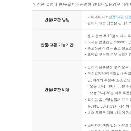
※ 상품 설명에 반품/교환과 관련한 안내가 있는경우 아래 
마이페이지 >
반품/교환 신청
반품/교환 방법
판매자 배송 상품은 판매자와
출고 완료 후 10일 이내의 
디지털 콘텐츠인 eBook의 
반품/교환 가능기간
중고상품의 경우 출고 완료일
모바일 쿠폰의 경우 유효기간(
고객의 단순변심 및 착오구
직수입양서/직수입일서중 일
단, 아래의 주문/취소 조건인
오늘 00시 ~ 06시 30분 
반품/교환 비용
오늘 06시 30분 이후 주문
직수입 음반/영상물/기프트 
단, 당일 00시~13시 사이
박스 포장은 택배 배송이 가
소비자의 책임 있는 사유로 