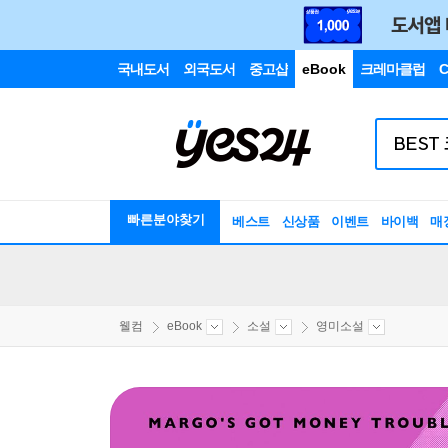
국내도서
외국도서
중고샵
eBook
크레마클럽
C
빠른분야찾기
베스트
신상품
이벤트
바이백
매
웰컴
eBook
소설
영미소설