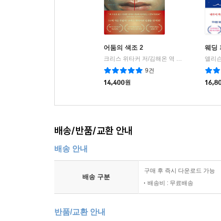
어둠의 색조 2
웨딩
크리스 위타커 저/김해온 역
위즈덤하우스
|
9건
14,400
원
16,8
배송/반품/교환 안내
배송 안내
구매 후 즉시 다운로드 가능
배송 구분
배송비 : 무료배송
반품/교환 안내