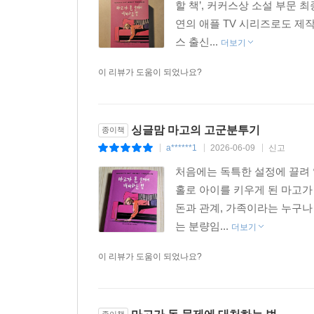
할 책’, 커커스상 소설 부문
연의 애플 TV 시리즈로도 제
스 출신...
더보기
이 리뷰가 도움이 되었나요?
싱글맘 마고의 고군분투기
종이책
a******1
2026-06-09
신고
|
|
|
처음에는 독특한 설정에 끌려 
홀로 아이를 키우게 된 마고가
돈과 관계, 가족이라는 누구나
는 분량임...
더보기
이 리뷰가 도움이 되었나요?