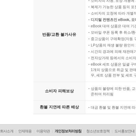
소비자의 사용, 포장 개봉에 
복제가 가능한 상품 등의 포장을 
소비자의 요청에 따라 개별
디지털 컨텐츠인 eBook, 
eBook 대여 상품은 대여 기
모바일 쿠폰 등록 후 취소/환
반품/교환 불가사유
중고상품이 구매확정(자동 
LP상품의 재생 불량 원인이 기
시간의 경과에 의해 재판매가
전자상거래 등에서의 소비자
eBook 세트 상품은 일괄 
1개의 상품으로 취급 및 판매
우, 세트 상품 전부 및 세트
상품의 불량에 의한 반품, 교
소비자 피해보상
준하여 처리됨
환불 지연에 따른 배상
대금 환불 및 환불 지연에 
회사소개
인재채용
이용약관
개인정보처리방침
청소년보호정책
도서홍보안내