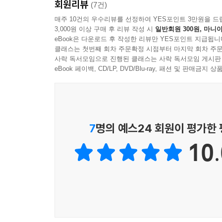
회원리뷰
(7건)
- 《엘르》
--- pp.541-542
매주 10건의 우수리뷰를 선정하여 YES포인트 3만원을 드
3,000원 이상 구매 후 리뷰 작성 시
일반회원 300원, 마니아
“성인으로서의 불안과 모성 사이에서 길을 찾으려
eBook은 다운로드 후 작성한 리뷰만 YES포인트 지급됩니
자립과 자기 확신이라는 주제를 유쾌하게 풀어낸다.
클래스는 첫번째 회차 주문확정 시점부터 마지막 회차 주문
- 《하퍼스 바자》
사락 독서모임으로 진행된 클래스는 사락 독서모임 게시판
eBook 페이백, CD/LP, DVD/Blu-ray, 패션 및 판매금
“혼란을 찾는 독자라면, 이 책은 충분히 만족시켜 줄 
- 《마리끌레르》
“단순한 서평으로는 부족하다. 이 책은 분명 큰 반
7
명의 예스24 회원이 평가한
시점 실험도 돋보인다. 무엇이 진짜이고 무엇이 
통제한다는 것이 무엇인지 탐구한다. 작가든, 마고든
10.
- 《셸프 어웨어니스》
“대담하고, 기상천외하게 웃기며, 완전히 예측 
구부리고 뒤틀어 가는 이상한 방식들을 탁월하게 그려
- 케빈 윌슨 (소설가, 내가 만든 문장 쓰지 마세요』 