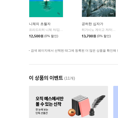
니체의 초월자
공허한 십자가
프리드리히 니체 저/김철 편역
히읏
히가시노 게이고 저/이선희 역
|
12,500
원
(0% 할인)
13,700
원
(0% 할인)
검색 페이지에서 선택된 태그에 등록된 더 많은 상품을 확인해 
이 상품의 이벤트
(11개)