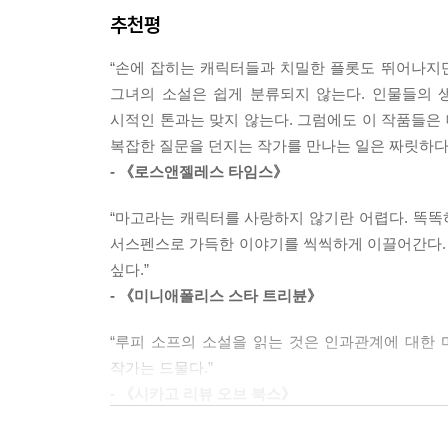
--- p.477
추천평
임신, 빈약한 통장을 불안하게 떠안으면서도 소
중심으로 움직이는 세상에서, 한 젊은 여성이 어
그러고 나서 나는 우는 아기를 안은 채 아픈 발목으
“손에 잡히는 캐릭터들과 치밀한 플롯도 뛰어나지만
마고는 비극의 피해자로 그려지지 않는다. 어리석고
아름다운 한낮으로 들어온 것에 놀라워하며 두리번
그녀의 소설은 쉽게 분류되지 않는다. 인물들의 
목소리는 작품 전반을 유쾌하게 끌고 나간다. 돈과 
자 무늬를 만들어 냈다.
시적인 톤과는 맞지 않는다. 그럼에도 이 작품들은
말이야! 나를 봐! 그리고 나를 사랑해 줘!”라고 외치
안 돼, 차로 걸어가면서 생각했다. 내가 뭘 두고 아
복잡한 질문을 던지는 작가를 만나는 일은 짜릿하다.
절대 안 돼. 이런 꼴로 끝낼 순 없어.
- 《로스앤젤레스 타임스》
“따뜻한 문체와 풍부한 상상력, 그리고 세련된 전
--- p.487
너무나 재치있고 사랑스러운 소설이다.” ?
《뉴욕 타
“마고라는 캐릭터를 사랑하지 않기란 어렵다. 똑똑하
나는 고개를 들어 그의 아름다운 얼굴을 바라봤다. 
서스펜스로 가득한 이야기를 씩씩하게 이끌어간다. (
“활기 넘친다… 뛰어난 캐릭터, 풍부한 세계관, 도덕
엮일 수 있는 길이면 어떤 길이든 다 원했다. 게다가
싶다.”
“동업자가 된 거죠?”
- 《미니애폴리스 스타 트리뷴》
--- p.541
“루피 소프의 소설을 읽는 것은 인과관계에 대한
작가는 드물다.”
릭 플레어와 성모 마리아가 우리를 내려다보며 미소 
- 《시카고 리뷰 오브 북스》
다. 한 모험이 다음 모험으로 이어지며 우리는 절대
“나를 봐! 내 몸으로 해내는 이 아름답고도 미친 짓들
“사랑스럽게 혼란스러운 성장 이야기로, 열정적인 팬