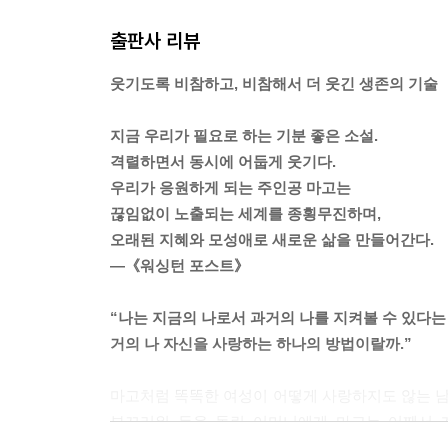
--- p.280
출판사 리뷰
그녀는 스스로를 나쁜 사람이라고 생각하지는 않았다
웃기도록 비참하고, 비참해서 더 웃긴 생존의 기술
은 것 같았다. 겉으로는 자기가 나쁠 수도 있다는 
대해 신경 썼는데? 그러니까, 너는 남의 남편이랑 
지금 우리가 필요로 하는 기분 좋은 소설.
게 잘못됐다는 느낌이 들지 않는 이유가, 그게 정말
격렬하면서 동시에 어둡게 웃기다.
하지 못하게 된 건 아닐까?
우리가 응원하게 되는 주인공 마고는
--- p.305
끊임없이 노출되는 세계를 종횡무진하며,
오래된 지혜와 모성애로 새로운 삶을 만들어간다.
오전의 슬픔이 정확히 사라진 건 아니었다. 그 슬픔
―《워싱턴 포스트》
셔츠를 입고 설탕물이 발린 도넛을 먹은 것처럼. 그
덮여서 분홍색으로 보이는 저 강돌고래들처럼.
“나는 지금의 나로서 과거의 나를 지켜볼 수 있다는
--- p.361
거의 나 자신을 사랑하는 하나의 방법이랄까.”
사람들은 모두 너무 외롭다. 그들이 끔찍한 일을 저
마고처럼 똑똑한 여성이 어떻게 사랑하지도 않는 남자
상의 이치를 제대로 이해하기만 한다면, 세상은 더 
부끄러워 등을 돌린 어머니에게 마고는 어째서 
지만 실상은 그렇지 않다. 그런 일은 거의 일어나지 
끊어버리지 않는 이유는 무엇일까? 이런 어려운 고민