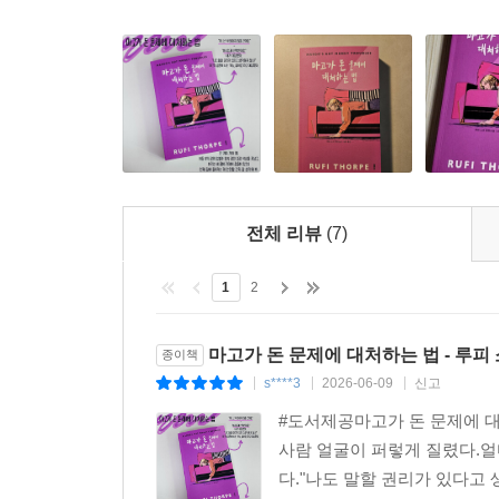
“소란스럽고 눈부시게 독창적인 작품—올여름 가장 
- 《오프라 데일리》
“주어진 상황을 최대한 활용하는 법을 다룬 유쾌한
온리팬스 이야기까지 나온다. 나는 단숨에 읽어 버렸
- 엠마 스트라우브 (소설가, 『시간 속으로』, 『토
“혼란스럽고도 통쾌하며, 무엇보다도 한 젊은 여성
잊을 수 없는 주인공이다—마치 책 밖으로 걸어 나와
전체 리뷰
(7)
- 커스틴 첸 (소설가, 『모조품』 저자)
1
2
“거울 미로 같은 소설… 깊은 감정과 거친 생동감
때리는 듯한—생생하고 강렬한 책이다.”
마고가 돈 문제에 대처하는 법 - 루피
종이책
- 《알타 저널》
s****3
2026-06-09
신고
|
|
|
“웃기고 감동적이며, 대담하면서도 만족스럽다. 무
#도서제공마고가 돈 문제에 대처
- 《리터러리 허브》
사람 얼굴이 퍼렇게 질렸다.얼마
다."나도 말할 권리가 있다고 
“루피 소프는 오늘날 가장 대담하고 재능 있는 작