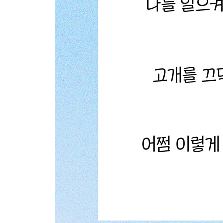
모두가 나의 탓이자 나의 것이다
PART 2. 그럼에도 빛이 있다고, 그러므로 아침이 
흔들리는 건 당연한 일이다
너무 웅크리고 있지 말자
후회되는 때가 새로운 시작의 단계이기도 하다
아픔도, 행복도 모두 내 선택이다
열심히만 하기보다는 더 멀리 더 길게 보자
어떤 날은 져도 괜찮다
그럼에도 불구하고 무엇이든 괜찮아진다
도전하는 자는 대단하고 아름답다
아주 작은 것의 힘
나만 무너지지 않으면 된다
지칠 땐 내일의 나를 믿자
틀렸다는 것은 스스로를 알아가는 과정이다
감정을 올곧게 받아들일 것
가슴속에 동화 같은 꿈을 품자