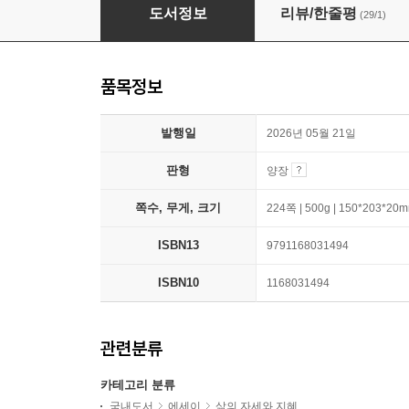
모든 사랑스러운 말들은 너를 위해 태어난 것 같
도서정보
리뷰/한줄평
(29/1)
품목정보
발행일
2026년 05월 21일
판형
양장
쪽수, 무게, 크기
224쪽 | 500g | 150*203*20
ISBN13
9791168031494
ISBN10
1168031494
관련분류
카테고리 분류
국내도서
에세이
삶의 자세와 지혜