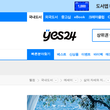
국내도서
외국도서
중고샵
eBook
크레마클럽
C
빠른분야찾기
베스트
신상품
이벤트
바이백
매
웰컴
국내도서
에세이
삶의 자세와 지...