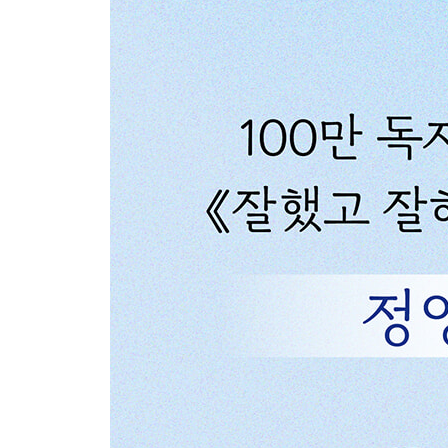
무너져도 괜찮다
삶을 알아가고 있다는 증거
무언가를 향해 나아간다는 건
삶을 가득 채우던 열망을 내려놓는 순간
밟고 일어서다
단단하고 담백한 삶
무던히 해내다 보면
우리는 나아가고 있다
모든 심지를 다 태우는 것이 인간의 운명이다
그럼에도 빛이 있다고, 그러므로 아침이 있다고
시간에 얽매이지 않는 삶
생각을 줄이는 연습이 필요하다
사소한 목표부터 세워보자
당신은 존귀한 존재임이 분명하다
나는 어느 쪽에 더 가치를 둔 사람인가
자신을 응원하는 데에는 어떠한 명분도 필요 없다