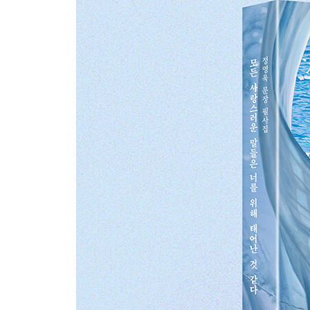
PART 3. 만남이라는 무수한 결 안에서
나의 가치를 알아봐주는 사람의 보석으로
상대의 단점을 내 마음대로 고치고 싶을 때
관계의 방향성은 과거가 아닌 미래에 있다
소중할수록 더 자주 표현할 것
서툴더라도 괜찮은 방향으로 나아가기를
괜찮다고 말해주는 사람만 곁에 있다면
화를 내는 데에도 연습이 필요하다
사람이라는 상처, 사람이라는 연고
마음을 정확하게 전하려 애쓰자
경청은 오직 사람만이 할 수 있다
‘나였으면’보다 ‘나였어도’의 자세
모두에게 착한 사람일 필요는 없다
혼자 숨어서 너무 오래 머물지 말라
‘미안해’보다는 ‘고마워’
타인이 당신을 모르듯 당신도 타인을 모른다
타인으로 완성되는 ‘나’라는 존재