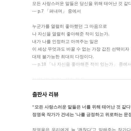
모든 사랑스러운 말들은 당신을 위해 태어난 것 같다
--- p.7 「펴내며」 중에서
누군가를 열렬히 좋아했던 그 마음으로
나 자신을 열렬히 좋아해준 적이 있는가.
내가 나를 인정하고 아껴주는 일은
이 세상 무엇과도 바꿀 수 없는 가장 값진 선택이자
대체 불가능한 최대의 다정이다.
--- p.18 「나 자신을 좋아해준 적이 있는가」 중에
부모님께 드리는 전화 한 통,
틈 사이에 피어난 꽃을 보며 행복해하는 여유,
출판사 리뷰
친한 친구와 아주 실없이 짓게 되는 웃음.
원래 나의 삶을 지탱하던,
“모든 사랑스러운 말들은 너를 위해 태어난 것 같다
정말 잊지 말아야 할 것들을 잊지 말기.
정영욱 작가가 건네는 ‘나를 긍정하고 위로하는 문장’
--- p. 24 「바쁘다는 이유로 놓치지 말아야 할 것」
정영욱은 우리에게 늘 ‘괜찮다’고 말해주는 작가