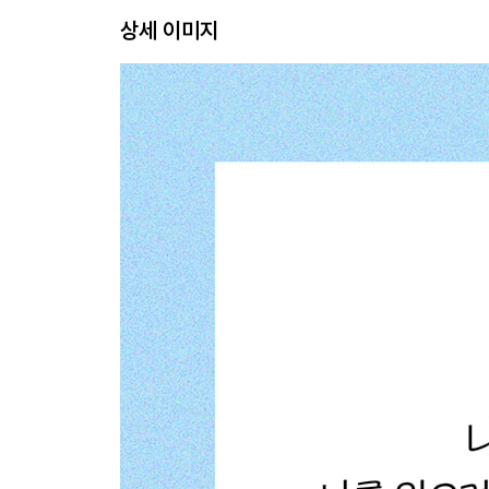
진정으로 즐거운 삶을 살자
상세 이미지
만족하는 삶에 더 가깝기를
부정을 대하는 여유
변질되지 않는 바람을 꿈꿀 것
생각보다 우리는 많은 것을 가진 사람이다
그 어느 대단한 일보다도 더 중요한 것
진정 어른이 된다는 것
행복한 기억이 나를 지탱한다
화날 때는 아무것도 하지 말 것
불운한 사건에서 나를 지키는 방법
행복은 거대하지 않다
특별함은 나에게 달려 있다
잘했고, 잘하고 있고, 잘될 것이다
나를 좀먹는 생각과 감정에서 벗어나는 법
혼자서도 잘 살고 잘 버틸 수 있다면
진정으로 자신을 사랑한다는 것
누구도 대체할 수 없는 삶
작은 존재일지라도 꼭 필요한 사람