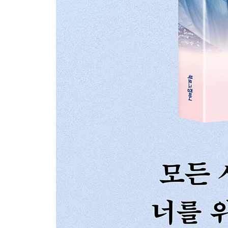
좁아진 관계는 건강한 방향으로 가고 있다는 신호
자신을 높은 곳에 두려고 할수록 쉽게 어긋난다
타인의 존재를 넓은 시야로 품는 일
점점 더 좋은 사람이 되고 싶게 하는 관계
PART 4. 그와의 시간은 때에 맞게 아름답고 애틋했
그 사람의 지금을 사랑하라
외로움이 곧 사랑이기도, 사랑이 곧 외로움이기도
감히 청춘이라 부를 수 있는 사람
솔직한 건 부끄러운 게 아니다
사랑은 포기하는 마음이다
많이 말고 깊이
옳은 관계는 여백이 있다
먼저 손 내미는 사람
좋아하는 모든 것이 그가 되는 것
누군가를 떠나보냈다면
사랑을 받는 데에도 연습이 필요하다
바다보다 넓은 마음