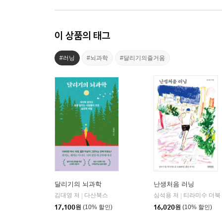
이 상품의 태그
#러닝
#뇌과학
#달리기의즐거움
달리기의 뇌과학
난생처음 러닝
김대영 저
다산북스
심석용 저
티라미수 더북
|
|
17,100
원
(10% 할인)
16,020
원
(10% 할인)