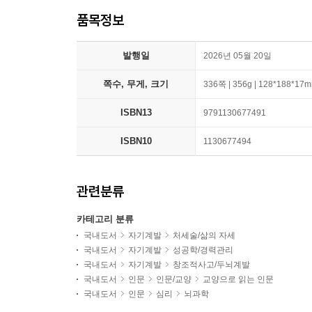
품목정보
발행일
2026년 05월 20일
쪽수, 무게, 크기
336쪽 | 356g | 128*188*17
ISBN13
9791130677491
ISBN10
1130677494
관련분류
카테고리 분류
국내도서
자기계발
처세술/삶의 자세
국내도서
자기계발
성공학/경력관리
국내도서
자기계발
창조적사고/두뇌계발
국내도서
인문
인문/교양
교양으로 읽는 인문
국내도서
인문
심리
뇌과학