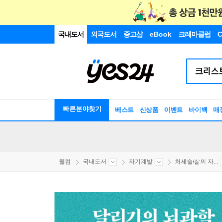
국내도서
외국도서
중고샵
eBook
크레마클럽
C
빠른분야찾기
베스트
신상품
이벤트
바이백
매
웰컴
국내도서
자기계발
처세술/삶의 자...