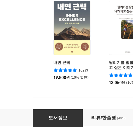
내면 근력
달리기를 말할
고 싶은 이야
162건
19,800
원
(10% 할인)
13,050
원
(10
달리기의 뇌과학
도서정보
리뷰/한줄평
(40/5)