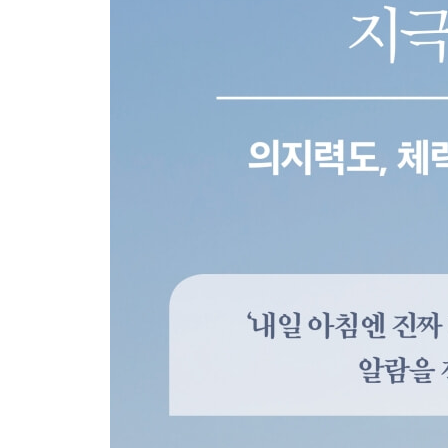
3부. 달리기 시작 10분, 뇌에서 일어나는 놀라운 일
- 달리면 반드시 달라지는 것들
러너스 하이의 진짜 정체
BDNF, 죽을 때까지 젊은 뇌로 사는 법
달리기는 천연 항우울제다
스트레스에 강한 뇌의 비밀
왜 아이디어는 책상 밖에서 튀어나올까
치매의 과학: 매일 뇌를 청소해야 하는 이유
도둑맞은 집중력을 되찾는 가장 원시적인 훈련
수면의 과학: 개운하게 일어나는 날의 공통점
· 브레인러닝 1분 실천 | 뇌의 골든타임 잡아채기
4부. 몸의 목소리에 귀 기울일 때, 뇌는 비로소 안
- 무너지지 않고 오래 계속하는 사람들의 차이
통증은 뇌가 만든다: 부상의 진짜 원인
좋은 자세는 뇌가 만든다