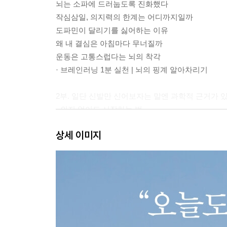
뇌는 소파에 드러눕도록 진화했다
작심삼일, 의지력의 한계는 어디까지일까
도파민이 달리기를 싫어하는 이유
왜 내 결심은 아침마다 무너질까
운동은 고통스럽다는 뇌의 착각
· 브레인러닝 1분 실천 | 뇌의 핑계 알아차리기
2부. 일단 신발만 신어보자는 말엔 과학적 근거가 
- 의지 없이도 시작하는 법
상세 이미지
오늘은 딱 5분만 달린다
걷기-달리기 전략의 뇌과학: 초보 러닝 4주 프로그
왜 달리고 나면 덜 먹고 싶어지는가
천천히 달려야 오래 달린다
존2 러닝: 거리 대신 시간으로 달리는 뇌
· 브레인러닝 1분 실천 | 뇌의 저항을 무력화하기