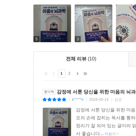
호르몬’으로 알려졌지만, 더 정확한 별명은 ‘신뢰와
- 정대겸 (계명대학교 심리학과 교수)
할 때 뇌에서는 옥시토신을 분비합니다. 이 호르몬의
체가 “위험해!”라고 비명을 지를 때, 옥시토신이
『마음의 뇌과학』은 상담 현장에 바로 적용할 수 
로 작용합니다. 우리가 힘들 때 누군가의 손을 잡거
구조를 통해 정서 문제를 과학적으로 설명하며, 상담
--- p.85
기반을 둔 회복 가능성의 메시지는 위기 학생 지
5
3
3
경험을 바탕으로, 뇌과학과 상담을 연결하고자 하는
우리가 업무나 공부에 집중할 때, 뇌는 ‘지향적 주
- 선미란 (순천대학교 사범대학 교직과 교수)
다. 보고서 작성에 집중하려면, 옆 사람의 잡담 소리,
전체 리뷰
(10)
이 책은 마음의 고통을 개인의 의지 탓으로 돌리
대인의 뇌는 깨어 있는 내내 무언가를 ‘하지 않으려
분석합니다. 막연한 위로를 넘어 편도체 조절과 신
과정이 반복되면 인지 자원이 빠르게 고갈됩니다. 이
1
2
공부하는 학생들, 현장에서 뇌과학 공부와 마음치료
--- p.89
책에는 뇌 구조가 실제 상담 현장에서 어떻게 정
감정에 서툰 당신을 위한 마음의 뇌
종이책
보여줍니다. 개인의 뇌에서 사회적 뇌에 이르기까지
“웃을 일이 있어야 웃지, 맨날 힘든데 어떻게 웃어?
k*****6
2026-05-14
신고
|
|
|
심리학자라면 반드시 탐독해야 할, 현시대에 적합한
못합니다. 독일의 심리학자 프리츠 슈트라크Fritz 
감정에 서툰 당신을 위한 마
이 책을 적극 추천합니다.
그룹은 볼펜을 입술로만 물게 해서(찡그린 표정) 보
모의 손에 잡히는 독서를 통하
- 이미나 (광신대학교 휴먼서비스교육학과 교수)
험 결과는 정말 놀라웠어요. 똑같은 만화였지만, 
정리가 잘 되어 있는 글이라 
--- p.102
마음과 뇌를 이해하면 정서적 안정을 얻고, 자신
서 좋습니다...
더보기