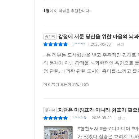
관리와 자신의 가치를 확장해 삶은 훨씬 단단해집니
우리는 너무 바쁘게 살고 있습니다. 밥을 먹으면서 
1명
이 이 리뷰를 추천합니다.
만합니다. 이 책은 마음의 건강과 뇌과학에 기반한 
작동합니다. 멀티태스킹은 DMN을 폭주시키는 지름길
체감해 숨겨진 잠재력을 활용할 수 있습니다. 더 
를 하지 않아도 됩니다. 엘리베이터를 기다리는 30
- 김경희 (전남 뇌&심리교육원 원장, 전 서울문화
때 향기와 목 넘김에만 온전히 집중해 보는 거죠. 
감정에 서툰 당신을 위한 마음의 뇌
종이책
정되는 변화를 경험하게 될 거예요. 마음의 근육은 
j******r
2026-05-30
신고
|
|
|
--- p.113
- 본 리뷰는 도서협찬을 받고 주관적인 견해로
의 문제가 아닌 감정을 뇌과학적인 측면으로 풀
우리가 스트레스를 ‘위협Threat’으로 인식하느냐,
정 관련, 뇌과학 관련 도서에 흥미를 느끼고 즐
제이미슨Jeremy Jamison 교수의 연구에 따르면
뛰는데 혈관은 수축합니다. 피가 잘 안 통하니 머리
이 리뷰가 도움이 되었나요?
반면 ‘이건 해볼 만해, 내 능력을 보여줄 기회야’라고 생
2). 뇌와 근육으로 산소가 펑펑 공급되면서 집중력
--- p.125
지금은 마침표가 아니라 쉼표가 필요
종이책
i******8
2026-05-29
신고
|
|
|
우리 뇌의 깊은 곳에는 ‘기저핵Basal Gangli
#협찬도서 #슬로디미디어 #
일어나서 양치질하고, 밥을 먹고, 운전해서 회사에 
가 있었다.집중은 흐려지고, 
해 볼까?’라고 생각하지 않잖아요? 기저핵이 알아서