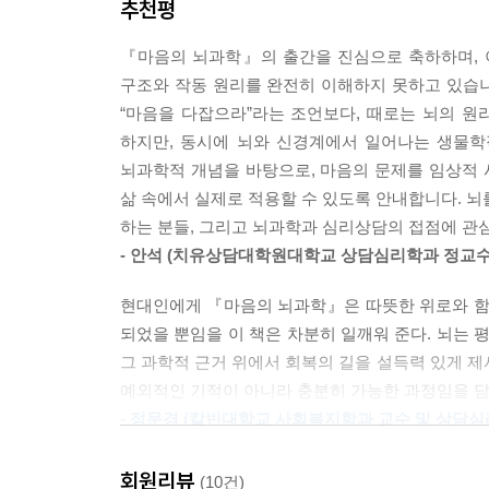
추천평
집어넣습니다. 예를 들어, 어제 상사에게 모욕적인 
억만 떠올려도 분노가 치밀어 오릅니다(감정+사실).
『마음의 뇌과학』의 출간을 진심으로 축하하며, 
정보는 남아 있지만, 어제처럼 심장이 터질 듯한 분
구조와 작동 원리를 완전히 이해하지 못하고 있습
기 때문입니다.
“마음을 다잡으라”라는 조언보다, 때로는 뇌의 원
--- p.42
하지만, 동시에 뇌와 신경계에서 일어나는 생물학
뇌과학적 개념을 바탕으로, 마음의 문제를 임상적
밤샘 작업을 하거나 며칠 동안 잠을 설쳤을 때, 우리는
삶 속에서 실제로 적용할 수 있도록 안내합니다. 뇌
해서 그런 걸까요? 아닙니다. 이것은 단순한 피로가
하는 분들, 그리고 뇌과학과 심리상담의 접점에 관심
경세포 기능이 떨어집니다. 앞선 장에서는 꿈을 꾸
- 안석 (치유상담대학원대학교 상담심리학과 정교
‘마음의 상담소’라면 오늘 이야기할 깊은 잠(비렘수
--- p.47
현대인에게 『마음의 뇌과학』은 따뜻한 위로와 함께
되었을 뿐임을 이 책은 차분히 일깨워 준다. 뇌는 
하루에 필요한 잠이 7시간인데 5시간을 잤다면, 우리
그 과학적 근거 위에서 회복의 길을 설득력 있게 제시
에 잠을 줄이고 주말에 몰아서 자면 된다고 생각
예외적인 기적이 아니라 충분히 가능한 과정임을 담담
지 않습니다. 빚이 감당할 수 없을 만큼 불어나면,
- 정문경 (칼빈대학교 사회복지학과 교수 및 상담
구팀은 하룻밤만 잠을 못 자도 뇌척수액 속의 베타-
『마음의 뇌과학』은 지친 마음을 도덕적 나약함이
장기적인 건강을 지키는 가장 현실적인 보호 장치입
회원리뷰
(10건)