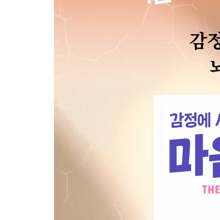
20장 두려움을 넘어서는 행동: 용기의 신경회로 149
21장 루틴의 힘: 예측 가능한 뇌가 평온하다 156
PART 4 연결되고 확장되는 뇌 (나아가기: 관계)
22장 사회적 뇌: 우리는 연결될 때 회복한다 165
23장 안전 기지 만들기: 애착과 신뢰의 뇌과학 171
24장 치유의 접촉: 옥시토신과 스킨십 178
25장 말로 뇌를 조각하다: 언어와 감정 조절 184
26장 가족과 뇌: 가장 가까운 타인 이해하기 190
27장 자아정체성과 뇌: 나답게 사는 법 196
28장 고통 속의 의미 찾기: 빅터 프랭클의 뇌 202
29장 회복탄력성 루틴: 무너져도 다시 일어나는 힘 2
30장 스트레스 예방: 내 마음의 계기판 읽기 214
31장 디지털 디톡스: 팝콘 브레인 치유하기 219
32장 뇌는 다시 일어설 준비가 되어 있다 225