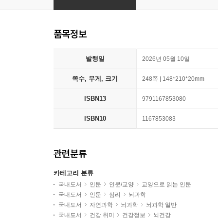
품목정보
발행일
2026년 05월 10일
쪽수, 무게, 크기
248쪽 | 148*210*20mm
ISBN13
9791167853080
ISBN10
1167853083
관련분류
카테고리 분류
국내도서
인문
인문/교양
교양으로 읽는 인문
국내도서
인문
심리
뇌과학
국내도서
자연과학
뇌과학
뇌과학 일반
국내도서
건강 취미
건강정보
뇌건강