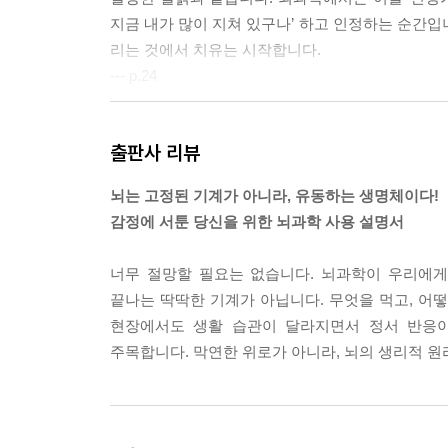
지금 내가 많이 지쳐 있구나’ 하고 인정하는 순간입
리는 것에서 치유는 시작합니다.
--- p.24
불안장애나 공포증이 있는 분들의 뇌는 이 ‘낮은 길
출판사 리뷰
자극이 들어오면, 뇌는 이를 맹수가 나타난 것과 똑
모드로 돌변하는 거죠. 이 상태에서는 “진정해”라는
뇌는 고정된 기계가 아니라, 유동하는 생명체이다!
--- p.29
감정에 서툰 당신을 위한 뇌과학 사용 설명서
많은 분이 헷갈리는 기억의 아이러니입니다. 급성 스
너무 절망할 필요는 없습니다. 뇌과학이 우리에게 주는
코르티솔의 지원을 받아 점점 활성화됩니다. “이건 
끝나는 딱딱한 기계가 아닙니다. 무엇을 먹고, 어
넣습니다. 반면, 사실과 맥락을 기억하는 ‘해마’는 
현장에서도 생활 습관이 달라지면서 정서 반응이
죠. 결국 감정이 실린 나쁜 기억은 뼈아프게 남고,
주목합니다. 막연한 위로가 아니라, 뇌의 생리적 
--- p.37
뇌가 스트레스 화학물질에서 벗어나는, ‘화학적 휴가
꺼내어 재생합니다. 그리고 기억 속에 묻어 있는 ‘