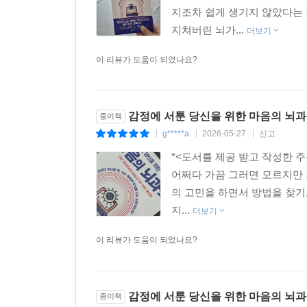
지조차 쉽게 생기지 않았다는
비를 줄이는 일입니다. 뇌는 생각보다 많은 에너지
지쳐버린 뇌가...
저핵에 ‘패턴’으로 저장해 두고, 생각(전전두엽) 
더보기
--- p.143
이 리뷰가 도움이 되었나요?
이 악순환을 끊으려면 어떻게 해야 할까요? 방법은
죠. 많은 분이 오해합니다. 공포를 극복한다는 건, 
감정에 서툰 당신을 위한 마음의 뇌
종이책
라우마)을 쉽게 지우지 못합니다. 대신 뇌는, 그 기
g*****a
2026-05-27
신고
|
|
|
는 종소리만 들어도 벌벌 떨죠(공포 학습). 그런데
지 않습니다. ‘어? 종소리가 울려도 안전하네?’라는 새로
*<도서를 제공 받고 작성한 
에서는 획기적인 변화가 일어납니다. 이성의 뇌인 ‘
어쩌다 가끔 그러면 모르지만 
--- p.151
의 고민을 하면서 방법을 찾기
지...
더보기
번아웃이 온 내담자들은 대개 관계에서 한발 물러나
이 리뷰가 도움이 되었나요?
그 고립이 길어질 때입니다. 일정 시간을 넘어서면,
동물이다”라는 말을 도덕 교과서 속 문장처럼 가볍
애초에 혼자 버티도록 설계되지 않았으니까요.
감정에 서툰 당신을 위한 마음의 뇌
종이책
--- p.165