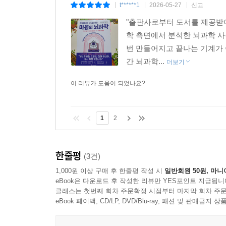
t******1
2026-05-27
신고
|
|
|
반면, ‘내가 넘어져도 나를 받아줄 사람이 있다’라
"출판사로부터 도서를 제공받아
의 역설Dependency Paradox’이라고 합니다
학 측면에서 분석한 뇌과학 사
있기 때문이죠. 반대로 안전 기지가 없는 사람은 작
번 만들어지고 끝나는 기계가 
안도가 높은 이유는, 우리가 서로에게 안전 기지가
간 뇌과학...
더보기
--- p.173
이 리뷰가 도움이 되었나요?
화가 나거나 슬플 때, 우리는 흔히 술을 마시거나 
로 여기는 ‘참는 문화’가 강합니다. 하지만 감정은
1
2
확실한 방법은, 역설적이게도 ‘그 감정을 말로 표현해
실험했는데요. 참가자들에게 무서운 표정의 사진을 보
붙이게 했더니, 순식간에 편도체의 활동이 줄어들고, 이성의 
한줄평
(3건)
1,000원 이상 구매 후 한줄평 작성 시
일반회원 50원, 마니
--- p.185
eBook은 다운로드 후 작성한 리뷰만 YES포인트 지급됩니
클래스는 첫번째 회차 주문확정 시점부터 마지막 회차 주문
eBook 페이백, CD/LP, DVD/Blu-ray, 패션 및 판매금