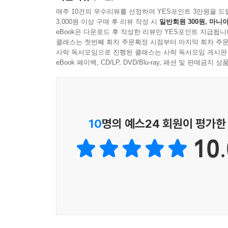
중심으로 스트레스와 불안을 설명하며, 이해-회복-
--- p.50
매주 10건의 우수리뷰를 선정하여 YES포인트 3만원을 드
수면·운동·감사·인지 재구성과 같은 구체적 실천 
3,000원 이상 구매 후 리뷰 작성 시
일반회원 300원, 마니아
과학적 근거 위에 세워진 ‘회복의 길’을 제시하는 
신경가소성은 우리에게 엄청난 희망이자, 동시에 무
eBook은 다운로드 후 작성한 리뷰만 YES포인트 지급됩니
클래스는 첫번째 회차 주문확정 시점부터 마지막 회차 주문
- 김점남 (호원대학교 글로벌관광학과 교수)
매일 불평을 입에 달고 살면, 뇌에는 ‘불평의 고속도
사락 독서모임으로 진행된 클래스는 사락 독서모임 게시판
성장의 오솔길’이 생깁니다. 결국 일상의 선택과 반
eBook 페이백, CD/LP, DVD/Blu-ray, 패션 및 판매금
이 책은 “왜 나만 이렇게 힘들까?” 하고 자신을 
--- p.57
끝까지 나를 지키려 애써왔다는 사실을 조용히 일
전합니다. 페이지를 넘기다 보면 “내 마음이 고장
우리 몸의 자율신경계는 마치 자동차와 같습니다. 두
다정한 응원이 필요할 때 이 책이 당신 곁에서 따뜻
의 엑셀과 같습니다. 1장에서 보았듯 뇌가 위기를
- 이나영 (평택대학교 상담심리학과 교수)
10
명의 예스24 회원이 평가한
기 위해서죠. 다른 하나는 ‘부교감신경’으로 자동
문제는 교감신경이 과도하게 활성화된 상태가 일상처럼
10.
우리는 인류 역사상 가장 스마트한 시대를 살고 있습
신경(엑셀)이 24시간 풀가동합니다. 이러니 뇌와 몸
끊임없이 방전되고 있습니다. 이 책은 마음의 붕괴
안에서 브레이크도 밟지 않은 채, 말로만 “천천히
과학적 근거로 증명해 냅니다. 단순한 위로를 넘
가장 확실한 브레이크가 ‘느린 호흡’입니다.
구체적인 인지 훈련법을 제시한다는 점이 매우 인상
--- p.64
독자들에게 실질적인 회복의 열쇠를 쥐여줄 것입니
고통의 신호를 이해하고 다시 일어설 과학적 용기
세로토닌과 멜라토닌이 하루의 리듬을 만든다면, 그 
되어 있는 생명체이기 때문입니다.