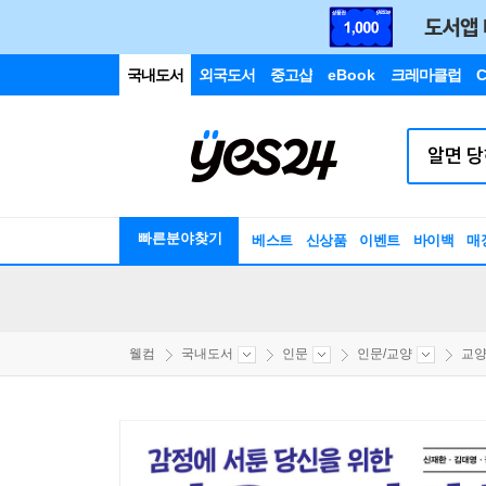
국내도서
외국도서
중고샵
eBook
크레마클럽
C
빠른분야찾기
베스트
신상품
이벤트
바이백
매
웰컴
국내도서
인문
인문/교양
교양