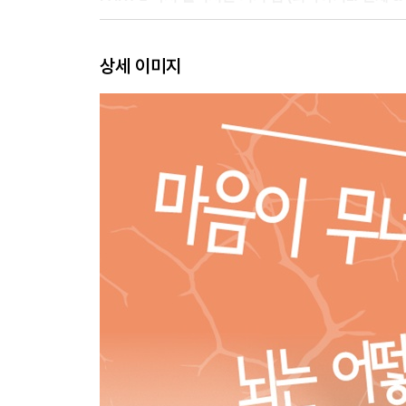
7장 호흡의 뇌과학: 뇌를 끄는 비상 스위치 063
상세 이미지
8장 운동은 뇌를 위한 약이다: BDNF와 신경 생성 0
9장 뇌를 위한 식탁: 장-뇌 축과 영양 정신의학 076
10장 호르몬의 춤: 세로토닌·옥시토신·멜라토닌 08
11장 자연이 주는 처방전: 녹색 쉼표 088
12장 음악, 뇌를 안아주다: 리듬과 치유 094
13장 웃음의 힘: 뇌가 만드는 천연 진통제 100
PART 3 단단한 마음을 만드는 뇌 훈련 (회복하기2: 
14장 마음 챙김 명상: 뇌의 근력 키우기 109
15장 감사 일기의 뇌과학: 긍정 탐지기 만들기 116
16장 불안 재해석하기: ‘두려움’을 ‘설렘’으로 122
17장 실패는 데이터다: 예측 오류와 학습 128
18장 위험 감수와 도전: 뇌를 성장시키는 용기 135
19장 아주 작은 습관의 힘: 뇌를 속이는 시작 142