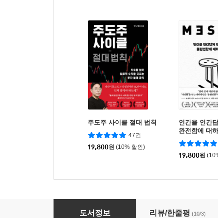
주도주 사이클 절대 법칙
인간을 인간답
완전함에 대
47건
19,800
원
(10% 할인)
19,800
원
(10
감정에 서툰 당신을 위한 마음의 뇌과학
도서정보
리뷰/한줄평
(10/3)