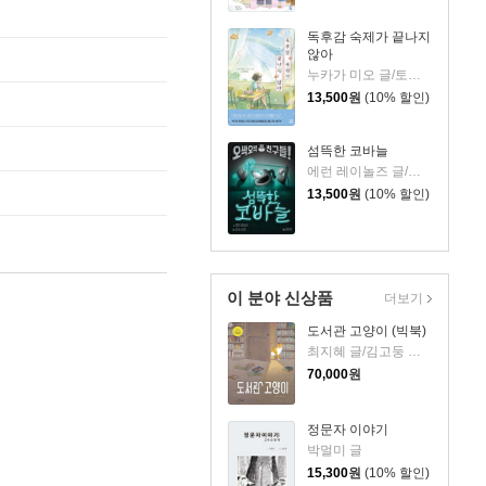
독후감 숙제가 끝나지
않아
누카가 미오 글/토티 그림/김지영 역
13,500
원
(10% 할인)
섬뜩한 코바늘
에런 레이놀즈 글/피터 브라운 그림/홍연미 역
13,500
원
(10% 할인)
이 분야 신상품
더보기
도서관 고양이 (빅북)
최지혜 글/김고둥 그림
70,000
원
정문자 이야기
박멀미 글
15,300
원
(10% 할인)