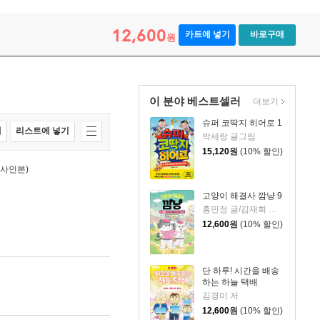
12,600
카트에 넣기
바로구매
원
이 분야 베스트셀러
더보기
슈퍼 코딱지 히어로 1
매
리스트에 넣기
박세랑 글그림
15,120
원
(10% 할인)
 사인본)
고양이 해결사 깜냥 9
홍민정 글/김재희 그림
12,600
원
(10% 할인)
단 하루! 시간을 배송
하는 하늘 택배
김경미 저
12,600
원
(10% 할인)