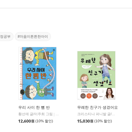
감정공부
#마음이튼튼한아이
우리 사이 한 뼘 반
무례한 친구가 생겼어요
황선애 글/이주희 그림
제이픽
다산어린이
크리스티나 퍼니발 글/케이티 드와이어 그림/이은경 역
|
|
12,600
원
(10% 할인)
15,030
원
(10% 할인)