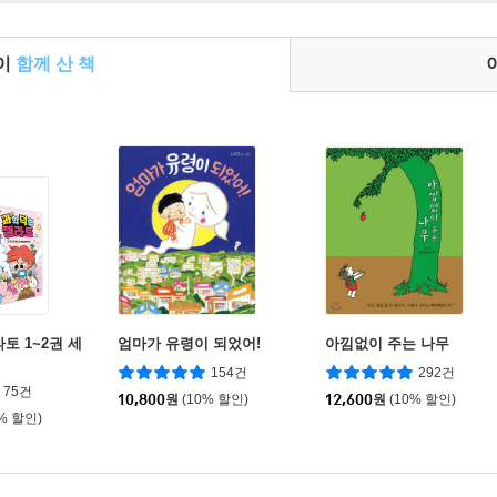
들이
함께 산 책
토 1~2권 세
엄마가 유령이 되었어!
아낌없이 주는 나무
154건
292건
75건
10,800
원
(10% 할인)
12,600
원
(10% 할인)
0% 할인)