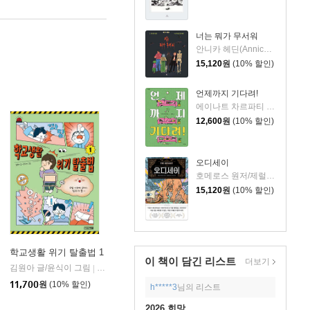
너는 뭐가 무서워
안니카 헤딘(Annica Hedin) 글/한나 클린타게 (Hanna Klinthage) 그림
15,120
원
(10% 할인)
언제까지 기다려!
에이나트 차르파티 글그림/정재원 역
12,600
원
(10% 할인)
오디세이
호메로스 원저/제럴딘 매코크런 글/김재용 역/장시은 감수
15,120
원
(10% 할인)
학교생활 위기 탈출법 1
이 책이 담긴
리스트
더보기
김원아 글/윤식이 그림
포레스트북스
사계절
|
|
11,700
원
(10% 할인)
h*****3
님의 리스트
2026 희망