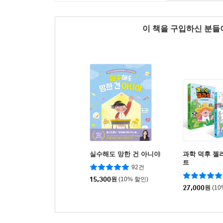
이 책을 구입하신 분
실수해도 망한 건 아니야
과학 덕후 젤라
트
92건
15,300
원
(10% 할인)
27,000
원
(1