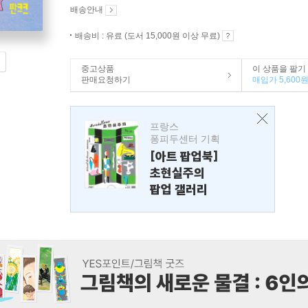
배송안내
배송비 : 유료 (도서 15,000원 이상 무료)
중고상품
이 상품을 팔기
판매요청하기
매입가 5,600
프랑스
퐁피두센터 기획
[아트 팝업북]
초현실주의
팝업 갤러리