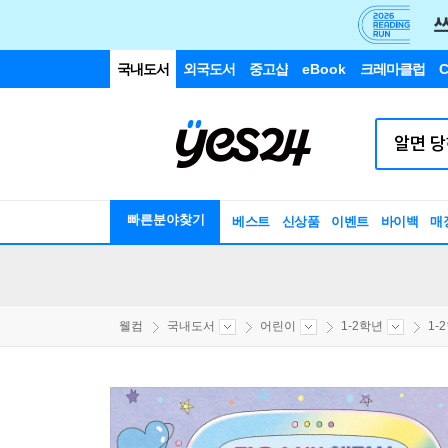
국내도서
외국도서
중고샵
eBook
크레마클럽
C
빠른분야찾기
베스트
신상품
이벤트
바이백
매
웰컴
국내도서
어린이
1-2학년
1-