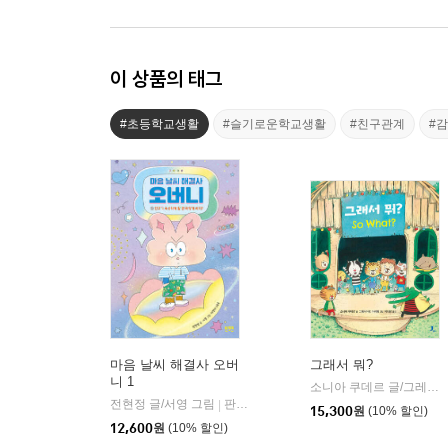
이 상품의 태그
#초등학교생활
#슬기로운학교생활
#친구관계
#
마음 날씨 해결사 오버
그래서 뭐?
니 1
소니아 쿠데르 글/그레고리 마비레 그림/이다랑 역
전현정 글/서영 그림
판크크
|
15,300
원
(10% 할인)
12,600
원
(10% 할인)