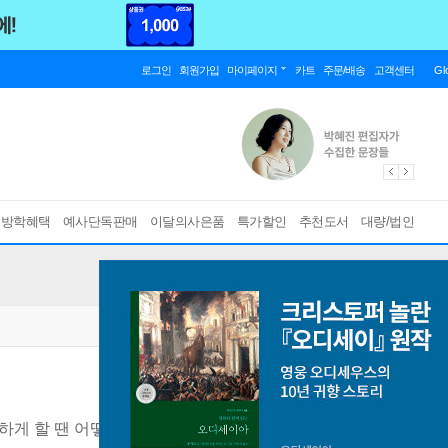
로그인
회원가입
마이페이지
카트
주문/배송
고객센터
Gl
름방학혜택
예사단독판매
이달의사은품
특가할인
추천도서
대량/법인
하게 할 땐 어떻게 하지?
[ 양장 ]