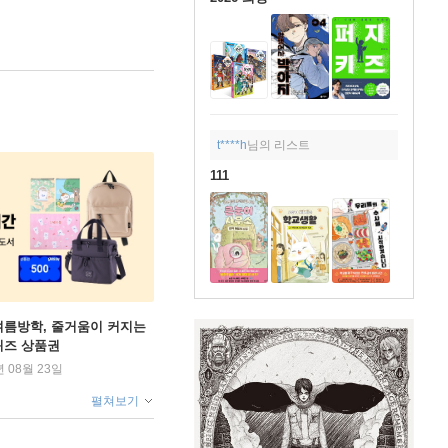
t****h
님의 리스트
111
여름방학, 줄거움이 커지는
퀴즈 상품권
년 08월 23일
펼쳐보기