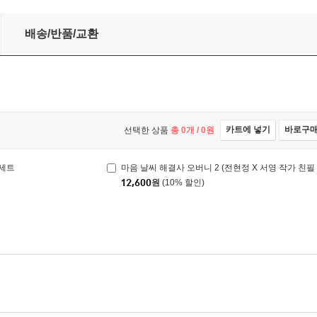
배송/반품/교환
카트에 넣기
바로구
선택한 상품
총
0
개 /
0
원
 세트
마음 날씨 해결사 오버니 2 (전현정 X 서영 작가 친필
12,600
원
(10% 할인)