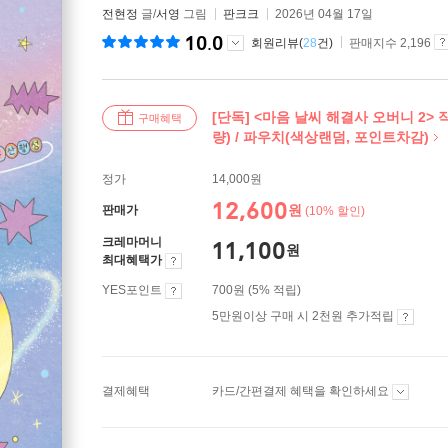
전현정
글/
서영
그림
판크크
2026년 04월 17일
10.0
회원리뷰(
28
건)
판매지수 2,196
[단독] <마음 날씨 해결사 오버니 2>
구매혜택
량) / 파우치(색상랜덤, 포인트차감)
정가
14,000원
12,600
원
판매가
(10% 할인)
크레마머니
11,100
원
최대혜택가
YES포인트
700원 (5% 적립)
5만원이상 구매 시 2천원 추가적립
결제혜택
카드/간편결제 혜택을 확인하세요