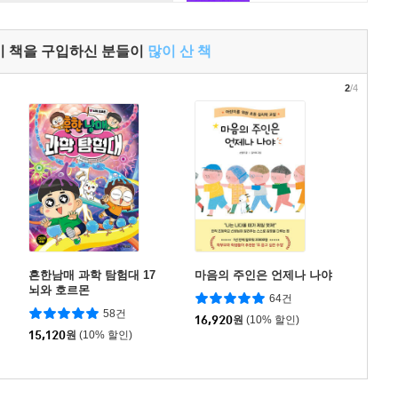
이 책을 구입하신 분들이
많이 산 책
2
/4
흔한남매 과학 탐험대 17
마음의 주인은 언제나 나야
뇌와 호르몬
64건
58건
16,920
원
(10% 할인)
15,120
원
(10% 할인)