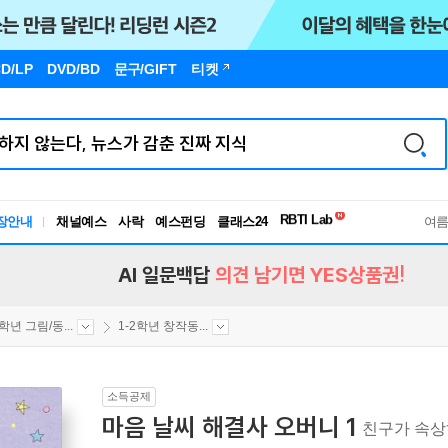
D/LP
DVD/BD
문구
/GIFT
티켓
장안내
채널예스
사락
예스펀딩
클래스24
독서유형검사
여
RBTI Lab
독서유형검사
AI 일문백답
의견 남기면 YES상품권!
2학년 그림/동...
1-2학년 창작동...
소득공제
마음 날씨 해결사 오버니 1
친구가 속상