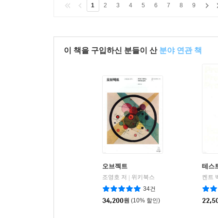
1
2
3
4
5
6
7
8
9
이 책을 구입하신 분들이 산
분야 연관 책
오브젝트
테스트
조영호 저
위키북스
|
34건
34,200
원
(10% 할인)
22,5