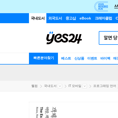
국내도서
외국도서
중고샵
eBook
크레마클럽
C
빠른분야찾기
베스트
신상품
이벤트
바이백
매
웰컴
국내도서
IT 모바일
프로그래밍 언어