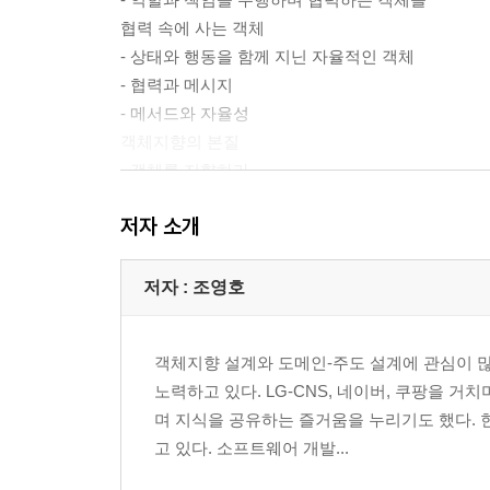
협력 속에 사는 객체
- 상태와 행동을 함께 지닌 자율적인 객체
- 협력과 메시지
- 메서드와 자율성
객체지향의 본질
- 객체를 지향하라
저자 소개
▣ 02장: 이상한 나라의 객체
객체지향과 인지 능력
객체, 그리고 이상한 나라
저자 : 조영호
- 이상한 나라의 앨리스
- 앨리스 객체
객체지향 설계와 도메인-주도 설계에 관심이 
객체, 그리고 소프트웨어 나라
노력하고 있다. LG-CNS, 네이버, 쿠팡을 
- 상태
며 지식을 공유하는 즐거움을 누리기도 했다.
- 행동
고 있다. 소프트웨어 개발...
- 식별자
기계로서의 객체