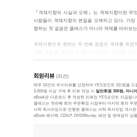
- 타입은 개념이다
- 데이터 타입
『객체지향의 사실과 오해』는 객체지향이란 무엇
- 객체와 타입
사람들이 객체지향의 본질을 오해하고 있다. 가장
- 행동이 우선이다
향하는 첫 걸음은 클래스가 아니라 객체를 바라보는
타입의 계층
- 트럼프 계층
객체지향으로 향하는 두 번째 걸음은 객체를 독립
- 일반화/특수화 관계
번째 걸음을 내디딜 수 있는지 여부는 협력에 참
- 슈퍼타입과 서브타입
마지막 걸음은 앞에서 설명한 개념들을 프로그래밍 
- 일반화는 추상화를 위한 도구다
회원리뷰
정적 모델
이 책의 목적은 특정한 기술이나 언어를 설명하는
(31건)
- 타입의 목적
데 있다. 이를 위해 많은 사람들이 가지고 있는
매주 10건의 우수리뷰를 선정하여 YES포인트 3만원을 드
3,000원 이상 구매 후 리뷰 작성 시
일반회원 300원, 마니아
- 그래서 결국 타입은 추상화다
가치를 전달한다.
eBook은 다운로드 후 작성한 리뷰만 YES포인트 지급됩니
- 동적 모델과 정적 모델
클래스는 첫번째 회차 주문확정 시점부터 마지막 회차 주문
- 클래스
이 책을 읽고 나면 기존의 선입견에서 벗어나 다음
사락 독서모임으로 진행된 클래스는 사락 독서모임 게시판
eBook 페이백, CD/LP, DVD/Blu-ray, 패션 및 판매금
▣ 04장: 역할, 책임, 협력
◎ 객체지향의 핵심은 역할, 책임, 협력이다.
협력
◎ 객체지향 설계의 목표는 자율적인 객체들의 협력