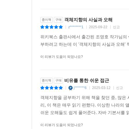
기능 설계 대 구조 설계
두 가지 재료: 기능과 구조
안정적인 재료: 구조
객체지향의 사실과 오해
종이책
구매
- 도메인 모델
z********1
2025-09-22
신고
|
|
|
- 도메인의 모습을 담을 수 있는 객체지향
위키북스 출판사에서 출간된 조영호 작가님의 
- 표현적 차이
부하려고 하는데 이 '객체지향의 사실과 오해'
- 불안정한 기능을 담는 안정적인 도메인 모델
불안정한 재료: 기능
이 리뷰가 도움이 되었나요?
- 유스케이스
- 유스케이스의 특성
- 유스케이스는 설계 기법도, 객체지향 기법도 아니
비유를 통한 쉬운 접근
종이책
구매
재료 합치기: 기능과 구조의 통합
j*******6
2025-03-12
신고
|
|
|
- 도메인 모델, 유스케이스, 그리고 책임-주도 설계
객체지향을 공부하기 위해 책을 찾던 중, 많은
- 기능 변경을 흡수하는 안정적인 구조
리, 이 책은 매우 읽기 편했다. 이상한 나라의
쉬운 오해들도 쉽게 풀어준다. 자바 기본서를 
▣ 07장: 함께 모으기
커피 전문점 도메인
이 리뷰가 도움이 되었나요?