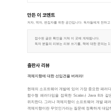
행동이 상태를 결정한다
은유와 객체
만든 이 코멘트
- 두 번째 도시전설
저자, 역자, 편집자를 위한 공간입니다. 독자들에게 전하고
- 의인화
- 은유
- 이상한 나라를 창조하라
접수된 글은 확인을 거쳐 이 곳에 게재됩니다.
독자 분들의 리뷰는 리뷰 쓰기를, 책에 대한 문의는 1:
▣ 03장: 타입과 추상화
추상화를 통한 복잡성 극복
객체지향과 추상화
출판사 리뷰
- 모두 트럼프일 뿐
- 그룹으로 나누어 단순화하기
객체지향에 대한 선입견을 버려라!
- 개념
- 개념의 세 가지 관점
현재의 소프트웨어 개발에 있어 가장 중요한 패러다
- 객체를 분류하기 위한 틀
함수형 패러다임을 접목한 Scala나 Java 8
- 분류는 추상화를 위한 도구다
위치한다. 그러나 객체지향이 소프트웨어 개발 패
타입
객체지향이란 무엇인가라는 질문에 정확하게 대답하