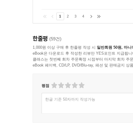
- 커피 주문
- 커피 전문점이라는 세상
1
2
3
4
설계하고 구현하기
- 커피를 주문하기 위한 협력 찾기
- 인터페이스 정리하기
한줄평
(59건)
- 구현하기
1,000원 이상 구매 후 한줄평 작성 시
일반회원 50원, 마니
코드와 세 가지 관점
eBook은 다운로드 후 작성한 리뷰만 YES포인트 지급됩니
- 코드는 세 가지 관점을 모두 제공해야 한다
클래스는 첫번째 회차 주문확정 시점부터 마지막 회차 주문
- 도메인 개념을 참조하는 이유
eBook 페이백, CD/LP, DVD/Blu-ray, 패션 및 판매금
- 인터페이스와 구현을 분리하라
추상화 기법
평점
한글 기준 50자까지 작성가능