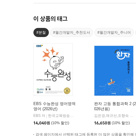
이 상품의 태그
#분철
#월간개발자_추천도서
#월간개발자_주니어
EBS 수능완성 영어영역
완자 고등 통합과학 2 (2
영어 (2026년)
026년용)
EBS 저
한국교육방송공사
김은경,채규선,조향숙 등저
|
14,040
원
(10% 할인)
16,650
원
(10% 할인)
검색 페이지에서 선택된 태그에 등록된 더 많은 상품을 확인해 