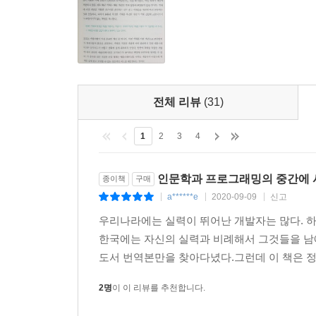
- 디자인 패턴
- 테스트-주도 개발
▣ 05장: 책임과 메시지
자율적인 책임
- 설계의 품질을 좌우하는 책임
전체 리뷰
(31)
- 자신의 의지에 따라 증언할 수 있는 자유
- 너무 추상적인 책임
1
2
3
4
- ‘어떻게’가 아니라 ‘무엇’을
- 책임을 자극하는 메시지
인문학과 프로그래밍의 중간에 
종이책
구매
메시지와 메서드
a******e
2020-09-09
신고
|
|
|
- 메시지
우리나라에는 실력이 뛰어난 개발자는 많다. 하
- 메서드
한국에는 자신의 실력과 비례해서 그것들을 남
- 다형성
도서 번역본만을 찾아다녔다.그런데 이 책은 정
- 유연하고 확장 가능하고 재사용성이 높은 협력의
- 송신자와 수신자를 약하게 연결하는 메시지
2명
이 이 리뷰를 추천합니다.
메시지를 따라라
- 객체지향의 핵심, 메시지