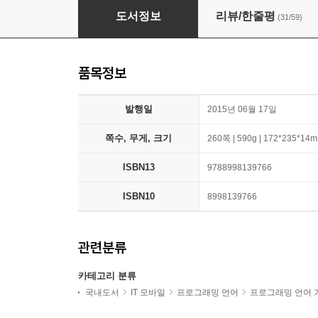
객체지향의 사실과 오해
도서정보
리뷰/한줄평
(31/59)
품목정보
발행일
2015년 06월 17일
쪽수, 무게, 크기
260쪽 | 590g | 172*235*14
ISBN13
9788998139766
ISBN10
8998139766
관련분류
카테고리 분류
국내도서
IT 모바일
프로그래밍 언어
프로그래밍 언어 