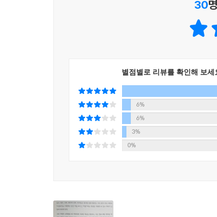
30
명
- 요청하고 응답하며 협력하는 사람들
◎ 객체지향은 클래스를 지향하는 것이 아니라 객체
- 누가 파이를 훔쳤지?
◎ 자율적인 책임이 자율적인 객체와 유연한 설계를
- 재판 속의 협력
◎ 객체지향은 안정적인 도메인 구조에 불안정한 기
책임
◎ 객체가 메시지를 선택하는 것이 아니라 메시지가
- 책임의 분류
- 책임과 메시지
별점별로 리뷰를 확인해 보세
역할
- 책임의 집합이 의미하는 것
- 판사와 증인
6%
- 역할이 답이다
6%
- 협력의 추상화
3%
- 대체 가능성
0%
객체의 모양을 결정하는 협력
- 흔한 오류
- 협력을 따라 흐르는 객체의 책임
객체지향 설계 기법
- 책임-주도 설계