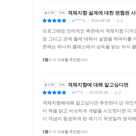
- 책임-주도 설계 다시 살펴보기
객체지향 설계에 대한 편협된 사
종이책
구매
- What/Who 사이클
a******s
2019-08-08
신고
|
|
|
- 묻지 말고 시켜라
- 메시지를 믿어라
프로그래밍 언어적인 측면에서 객체지향 디자인
객체 인터페이스
임 그리고 관계 들에 대해서 설명을 하며이를
- 인터페이스
존에는 하나의 클래스에서 상속을 받는 자식 클
- 메시지가 인터페이스를 결정한다
2명
이 이 리뷰를 추천합니다.
- 공용 인터페이스
- 책임, 메시지, 그리고 인터페이스
인터페이스와 구현의 분리
객체지향에 대해 알고싶다면
- 객체 관점에서 생각하는 방법
종이책
구매
m****2
2019-05-06
신고
- 구현
|
|
|
- 인터페이스와 구현의 분리 원칙
객체지향에대해 알고싶다면 추천한다.단 개인
- 캡슐화
이 책을 읽고 비슷하게 개발을 시도한다면 이
책임의 자율성이 협력의 품질을 결정한다
이 개념이 등장하게 된 계기가 무엇일까 생각해볼
1명
이 이 리뷰를 추천합니다.
▣ 06장: 객체 지도