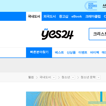
국내도서
외국도서
중고샵
eBook
크레마클럽
C
빠른분야찾기
베스트
신상품
이벤트
바이백
매
웰컴
국내도서
청소년
청소년 문학