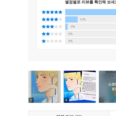
별점별로 리뷰를 확인해 보세
그런 윤수를 벼랑 끝으로 모는 소식이 전해지는데,
할아버지가 쓰러진 뒤 윤수는 점점 더 막다른 길
되는데……. 결국 권이철을 쓰러뜨린 윤수는 자신
16%
자신만의 수를 찾을 수 있을까?
3%
전작 『율의 시선』에서 마치 서로 다른 우주처럼
0%
세상과 부딪치며 진동하는 이의 내면을 그리며 삶에
0%
따라가다 보면 저마다의 물음표에 단단한 바둑돌 같은
**작가의 말 중에서
나는 거절하는 법을 잘 알지 못한다. 말없이 멋쩍
내뱉을 수 있게 되었지만, 역시 아직은 미숙하다. 
세상은 단단하지 않으면 살아남을 수 없는 곳이다. 
그대로의 모습으로 살아갈 수는 없는 걸까. 역으로 
스포
위해 이렇게 아등바등 살아가고 있는 걸까.
포
(…) 나는 내 삶의 행복을 믿지 않는다. 행복
2
4
4
사람들은 늘 내게 행복을 빌어 주지만, 나는 그
행복이라는 가치를 뛰어넘는, 나만의 삶의 이유를 
그리하여 소설의 중후반부에서는 더욱 본질적인 것