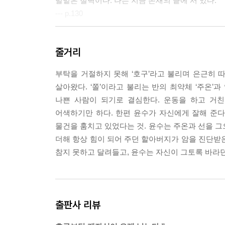
발밑은 절벽이다. 나는 지금 존재의 끝에 서 있다.
--- p.130
하지만 나는 잊히지 않는 기억이 되고 싶었다. 누군
줄거리
었다.
호구보다는 개새끼가 오래 남잖아.
부탁을 거절하지 못해 ‘호구’라고 불리며 은근히 
--- p.134
살아왔다. ‘쫄’이라고 불리는 반의 최약체 ‘주온’
나쁜 사람이 되기로 결심한다. 운동을 하고 거친
나는 나를 잘 모른다. 내가 무엇을 좋아하는지도, 
어색하기만 하다. 한편 윤수가 자신에게 잘해 준다
나는 정말 열심히 살았어. 숨 막히게 최선을 다했어.
물건을 훔치고 있었다는 것. 윤수는 주온과 선을
그러니 타인은 나를 증명할 수 없어. 신조차도 나를 
더해 항상 힘이 되어 주던 할아버지가 암을 진단받
이게 나의 프라이드야.
참지 못하고 달려들고, 윤수는 자신이 그토록 바라던
--- p.187
이로써 나는 힘과 돈, 욕망, 그리고 행복, 그 모두에게
불계패를 선언한다.
출판사 리뷰
--- p.188