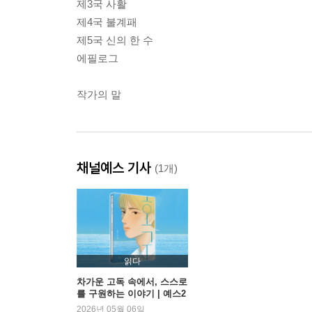
제3국 사활
제4국 불계패
제5국 신의 한 수
에필로그
작가의 말
채널예스 기사
(1개)
읽다
차가운 고독 속에서, 스스로
를 구원하는 이야기 | 예스2
4
2026년 05월 06일