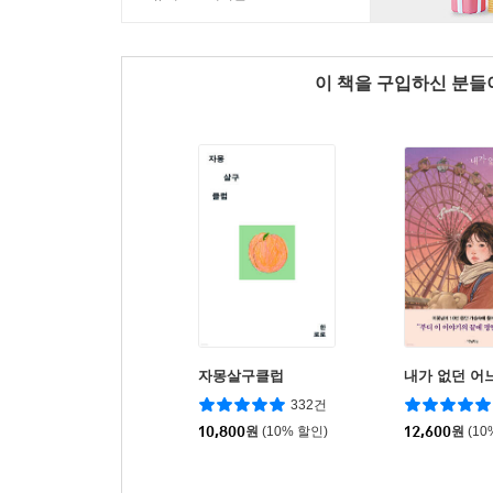
이 책을 구입하신 분
자몽살구클럽
내가 없던 어
332건
10,800
원
(10% 할인)
12,600
원
(10