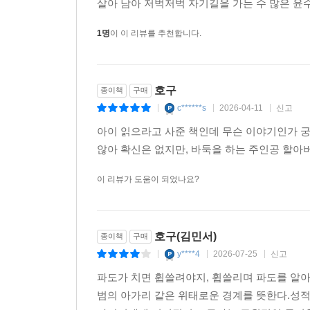
살아 남아 저벅저벅 자기길을 가는 수 많은 윤
1명
이 이 리뷰를 추천합니다.
호구
종이책
구매
c******s
2026-04-11
신고
|
|
|
아이 읽으라고 사준 책인데 무슨 이야기인가 궁
않아 확신은 없지만, 바둑을 하는 주인공 할아
이 리뷰가 도움이 되었나요?
호구(김민서)
종이책
구매
y****4
2026-07-25
신고
|
|
|
파도가 치면 휩쓸려야지, 휩쓸리며 파도를 알아 
범의 아가리 같은 위태로운 경계를 뜻한다.성적