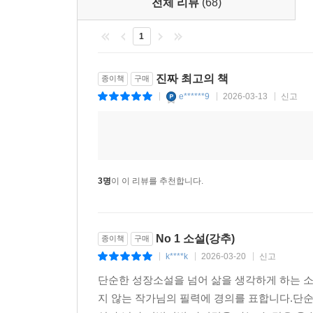
전체 리뷰
(68)
그리고 주인공 윤수는 마지막 장에서 자신만의 대답을
행복할 때보단 불행할 때가 더 많아. 하지만 할아버지
1
그러니 이 소설은 내게 있어 고해성사이자 선언이다
윤수의 삶을 적어 내려가며 내 삶의 깊이가 더해지
진짜 최고의 책
종이책
구매
어머니께 아주 사적인 인사를 전한다. 이 장에 
e******9
2026-03-13
신고
|
|
|
있는 힘껏 제 삶을 만끽하겠습니다. 사랑합니다.
2026년 봄
김민서
3명
이 이 리뷰를 추천합니다.
No 1 소설(강추)
종이책
구매
k****k
2026-03-20
신고
|
|
|
단순한 성장소설을 넘어 삶을 생각하게 하는 
지 않는 작가님의 필력에 경의를 표합니다.단