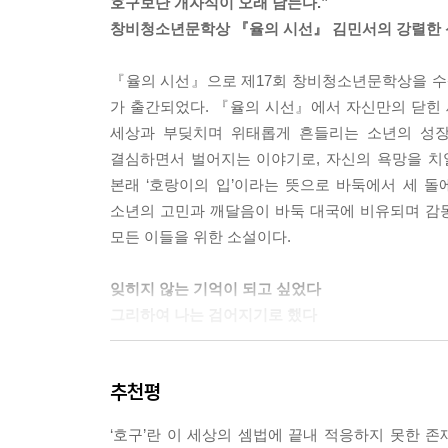
호구보단 개자식이 오래 남는다.”
“우리는 돌아올 수 없는 순간을 살고 있어. 남을 위한
창비청소년문학상 『율의 시선』 김민서의 강렬한
주온이 입술을 짓이긴다.
“너를 위한 순간을 살아.”
『율의 시선』으로 제17회 창비청소년문학상을 수
--- p.206
가 출간되었다. 『율의 시선』에서 자신만의 닫힌
세상과 부딪치며 위태롭게 흔들리는 소년의 성장
행복할 때보단 불행할 때가 더 많아.
결심하면서 벌어지는 이야기로, 자신의 욕망을 치열
하지만 할아버지,
본래 ‘호랑이의 입’이라는 뜻으로 바둑에서 세 돌
나는 지금 인생을 살고 있어.
소년의 고민과 깨달음이 바둑 대국에 비유되며 감동
--- p.208
모든 이들을 위한 소설이다.
나는 호구다. 개자식이기도 하다. 겁쟁이에 위선자, 
잊히지 않는 기억이 되고 싶었다
다. 쉽게 사는 법 따위는 모른다. 그렇게 살았는데 
그리하여 나는 검어지기로 했다
아무것도 되지 못했기에 무엇이든 될 수 있다.
나는 이제 내가 될 것이다.
밖에서 보기엔 우수한 성적에 성실하고 친절한 학생
추천평
윤수를 반 아이들은 ‘호구’라고 부른다. 사소한 
--- p.210
자신의 자리를 확인하기 위해 더욱 공부에 열을 올리
‘호구’란 이 세상의 셈법에 끝내 적응하지 못한 존
한다. 하지만 점점 쫄과 엮여 함께 무시당하고, 