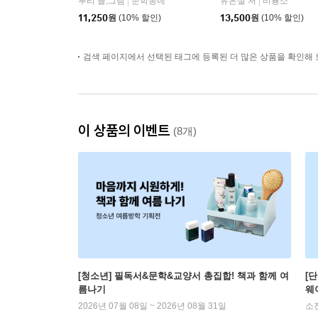
루리 글,그림
문학동네
유은실 저
비룡소
|
|
11,250
원
(10% 할인)
13,500
원
(10% 할인)
검색 페이지에서 선택된 태그에 등록된 더 많은 상품을 확인해 
이 상품의 이벤트
(8개)
[청소년] 필독서&문학&교양서 총집합! 책과 함께 여
[
름나기
웨
2026년 07월 08일 ~ 2026년 08월 31일
소