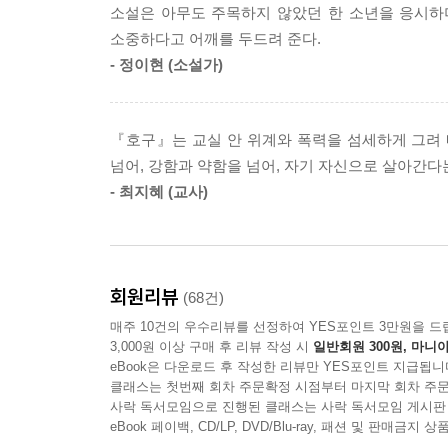
소설은 아무도 주목하지 않았던 한 소년을 응시하며
‘위선자’라는 소문이 돌고, 유난히 키가 작은 
소중하다고 어깨를 두드려 준다.
‘압도적인 사람’이 되기로 결심한다.
- 정이현 (소설가)
목소리가 크고, 욕을 잘하고, 무엇이든 자신이 원
시작하고 어설프게 욕을 내뱉어 본다. 거절하는 연
노랗게 물들이며 다짐한다. “아주 크고, 무겁고, 더러운
『호구』는 교실 안 위계와 폭력을 섬세하게 그려 내
넘어, 강함과 약함을 넘어, 자기 자신으로 살아간다
잊히지 않는 기억이 되고 싶었다. 누군가의 가슴에 
- 최지혜 (교사)
호구보다는 개새끼가 오래 남잖아. 134면
발밑은 절벽이다. 나는 지금 존재의 끝에 서 있다
힘겹게 분투하여 마침내 도달해 낸 소년의 기록
회원리뷰
(68건)
매주 10건의 우수리뷰를 선정하여 YES포인트 3만원을 드
한편 권이철과 아이들에게 괴롭힘당하던 쫄은 윤
3,000원 이상 구매 후 리뷰 작성 시
일반회원 300원, 마니아
물건을 훔쳤고, 얼마 전 반을 들썩이게 한 권이철
eBook은 다운로드 후 작성한 리뷰만 YES포인트 지급됩니
강한 사람이 되고 싶다는 자신의 욕망을 견주며 진짜
클래스는 첫번째 회차 주문확정 시점부터 마지막 회차 주문
사락 독서모임으로 진행된 클래스는 사락 독서모임 게시판
eBook 페이백, CD/LP, DVD/Blu-ray, 패션 및 판매금
아리스토텔레스에 따르면 모든 존재는 고유한 목적