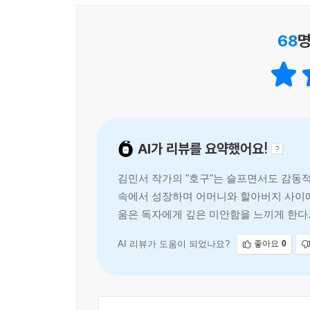
목적은 행복이다.
하지만 행복은 얄궂다. 남과 비교하지 않으면 내가 행
68
명
상대적으로 가진 게 부족하다고 느끼는 윤수는 쫄
권이철보다 가지지 못한 것에 불행해한다. 하지
본질적인 의미를 질문한다. 행복하지 않은 인생은
의문을 품기 시작하는 청소년과 먹고 먹히는 삶 속
AI가 리뷰를 요약했어요!
설령 불행해진다 해도 나만의 인생을 위해
단단히 내리꽂는 뜨거운 한 수
김민서 작가의 "호구"는 슬프면서도 감동적
속에서 성장하며 어머니와 할아버지 사이에
윤수에게는 사랑이자 흠, 자랑이자 약점인 존재가
움은 독자에게 깊은 미안함을 느끼게 한다
할아버지다. 할아버지는 바둑을 통해 세상의 이치
AI 리뷰가 도움이 되었나요?
좋아요
0
사정은 한편으로는 윤수의 열등감이 되어 발목을 잡
할아버지는 내 부모이자 친구이고, 기쁨이자 행복이며