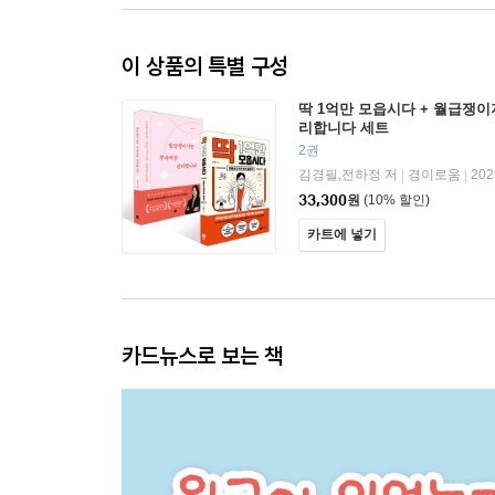
이 상품의 특별 구성
딱 1억만 모읍시다 + 월급쟁
리합니다 세트
2권
김경필,전하정 저
경이로움
20
|
|
33,300
원
(10% 할인)
카트에 넣기
카드뉴스로 보는 책