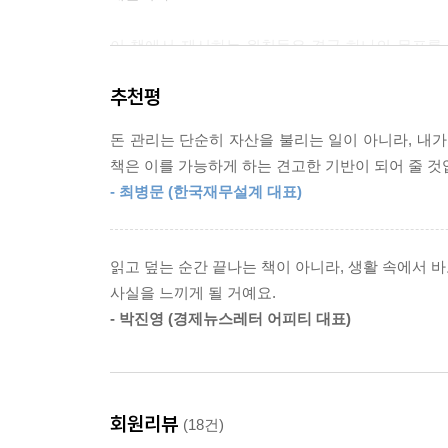
서 가장 중요한 것은 완벽한 타이밍을 잡는 것이 
--- p.240
이 책에서 제시하는 원칙들은 결국 하나의 목표를 향
관리는, 단순히 자산을 불리는 일이 아니라, 내가 원
사회초년생이 투자할 수 있는 자금이 500만 원이라고
추천평
년 후 수익은 150만 원입니다. 물론 대단한 성과이
“읽고 덮는 순간 끝나는 책이 아니라, 생활 속에서
반면 같은 기간 동안 자기계발에 집중해서 직무 역량을
돈 관리는 단순히 자산을 불리는 일이 아니라, 내가
이 책은 인생의 큰 변화를 일으키는 책이다. 오늘 시
효과가 발생합니다. 투자 수익의 2배에 해당하는 금
책은 이를 가능하게 하는 견고한 기반이 되어 줄 것
완벽하지 않아도 괜찮다. 중요한 것은 꾸준히 지속하
후 매해 지속적으로 영향을 미치거든요.
- 최병문 (한국재무설계 대표)
순간부터 이미 변화가 시작되었다는 사실을 느끼게 
--- p.282
읽고 덮는 순간 끝나는 책이 아니라, 생활 속에서 
사실을 느끼게 될 거예요.
- 박진영 (경제뉴스레터 어피티 대표)
회원리뷰
(18건)