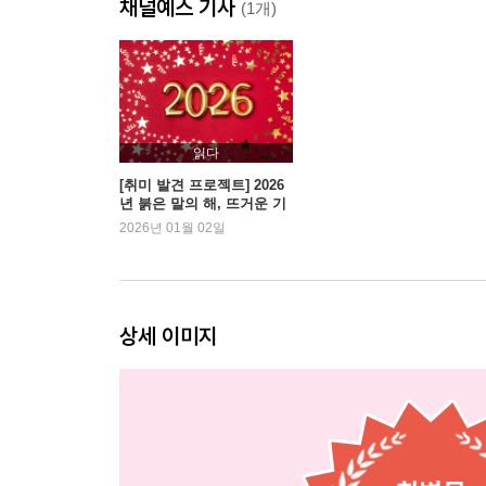
채널예스 기사
PART 2. 1원에서 시작하는 단계별 돈 관리 실천법
(1개)
CHAPTER 1. 순서 딱 정해드립니다
대출부터 갚을까, 비상금부터 모을까
CHAPTER 2. 1단계: 통장 쪼개기
읽다
돈의 흐름을 파악하는 통장 쪼개기
[취미 발견 프로젝트] 2026
년 붉은 말의 해, 뜨거운 기
통장 쪼개는 기준
운을 받아 도약
2026년 01월 02일
[돈 버는 상식 관리] 부담이 적은 3통장 시스템 구축
[Do it! 실전 연습] 쪼갠 통장에 자금 분배하기
CHAPTER 3. 2단계: 생활비 최적화하기
상세 이미지
월급의 얼마를 저축해야 할까?
무작정 아끼지 말고 똑똑하게 아끼자
[돈 버는 상식] 연말정산 완전 정복: 신용카드와 
[Do it! 실전 연습] 재무상태표로 내 자산과 부채 한