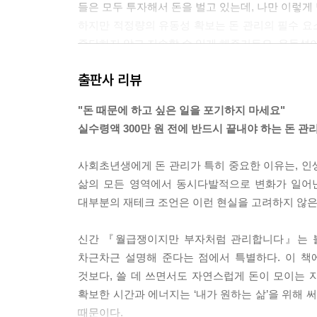
들은 모두 투자해서 돈을 벌고 있는데, 나만 이렇게 
하지만 적정량의 유동성 확보는 돈 관리의 필수 요
중단하지 않고 지속할 수 있게 해주거든요. 유동성이
--- p.39
출판사 리뷰
절약은 목적이 아니라 수단입니다. 50% 저축을 달
"돈 때문에 하고 싶은 일을 포기하지 마세요"
피폐하게 만들면 안 돼요. 최적화의 목표는 ‘덜쓰기’
실수령액 300만 원 전에 반드시 끝내야 하는 돈 관
을 얻는 방향으로 접근해야 합니다. 현재와 미래의 
--- p.110
사회초년생에게 돈 관리가 특히 중요한 이유는, 인생
삶의 모든 영역에서 동시다발적으로 변화가 일어난
많은 사람들이 보험을 복잡하게 생각하지만, 사실 
대부분의 재테크 조언은 이런 현실을 고려하지 않은 
(중략) 작은 손실은 자기 부담으로, 큰 손실은 보
보험료가 너무 비싸져서 정작 저축할 돈이 없어져요
신간 『월급쟁이지만 부자처럼 관리합니다』는 불
--- p.135
차근차근 설명해 준다는 점에서 특별하다. 이 책
것보다, 쓸 데 쓰면서도 자연스럽게 돈이 모이는
자산 배분과 시간 분산을 결합하면 강력한 위험 관리 
확보한 시간과 에너지는 ‘내가 원하는 삶’을 위해 
하는 거예요. 이렇게 하면 특정 시점의 시장 상황이
때문이다.