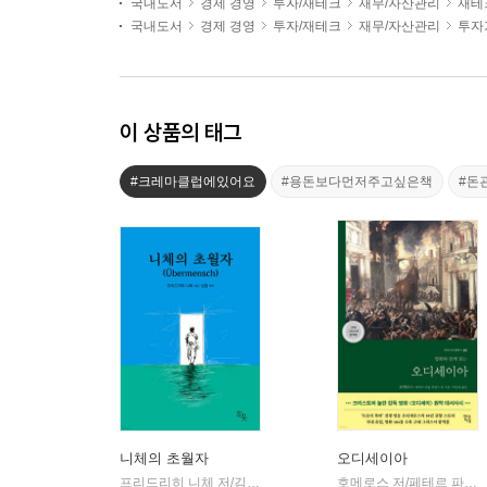
국내도서
경제 경영
투자/재테크
재무/자산관리
재테
국내도서
경제 경영
투자/재테크
재무/자산관리
투자
이 상품의 태그
#크레마클럽에있어요
#용돈보다먼저주고싶은책
#돈
니체의 초월자
오디세이아
프리드리히 니체 저/김철 편역
히읏
호메로스 저/페테르 파울 루벤스 그림/박문재 역
|