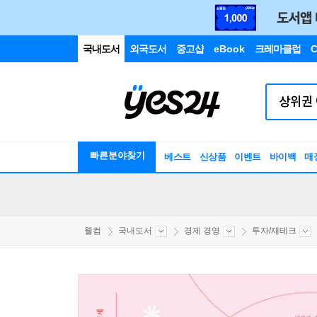
국내도서
외국도서
중고샵
eBook
크레마클럽
C
빠른분야찾기
베스트
신상품
이벤트
바이백
매
웰컴
국내도서
경제 경영
투자/재테크