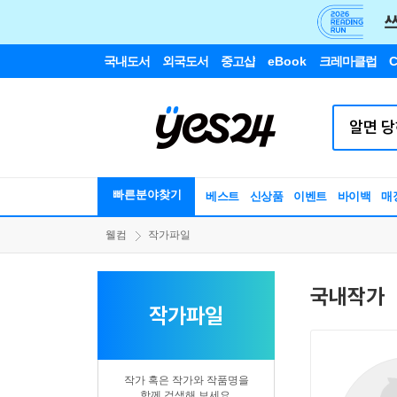
국내도서
외국도서
중고샵
eBook
크레마클럽
C
빠른분야찾기
베스트
신상품
이벤트
바이백
매
웰컴
작가파일
국내작가
작가파일
작가 혹은 작가와 작품명을
함께 검색해 보세요.