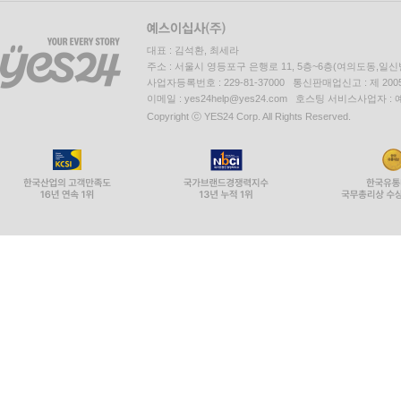
대표 : 김석환, 최세라
주소 : 서울시 영등포구 은행로 11, 5층~6층(여의도동,일신
사업자등록번호 : 229-81-37000 통신판매업신고 : 제 200
이메일 : yes24help@yes24.com 호스팅 서비스사업자 :
Copyright ⓒ YES24 Corp. All Rights Reserved.