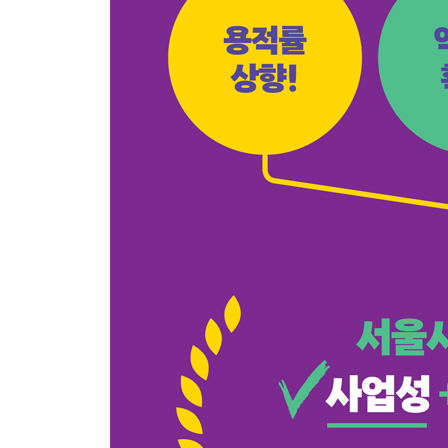
1. 우선 지역(구역) 분석이 먼저!
2. 총투자금액과 초기투자금 비교 분석
3. 총부담금 계산과 프리미엄 예상 분석
〈Tip〉 재개발 투자 전, 필수 질문 3가지
10 좋은 물건 고르는 안목 ② 초기 투자금은 적게! 
평당 단가가 싸다고 다 좋을까?
소형 물건일수록 평당 단가가 비싼 이유
결론! - 용적률 높고, 조합원 적고, 권리 확보되는 소
11 좋은 물건 고르는 안목 ③ ‘물딱지’ 거르기
조합원이 새 아파트를 받는 것은 ‘자격’인가, ’대상’
역사를 알면 재개발이 보인다 - 환지=관리처분?
결국 ‘분양 자격’보다 ‘분양 대상’이 중요한 이유
재개발 vs. 재건축 조합원 기준의 결정적 차이
재개발 물건 구입 전에 확인할 서류 - 등기부등본 v
물딱지를 가르는 관리처분계획 기준일/관리산정 