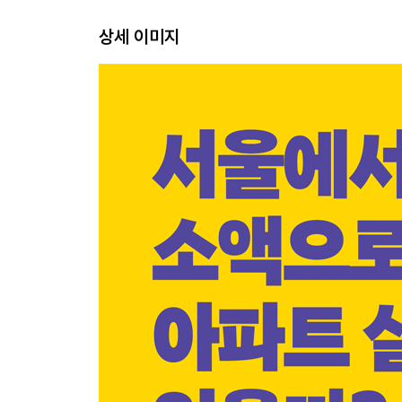
1. 반값 동의: 구역 지정의 문턱 낮추기
상세 이미지
2. 사업 기간 축소: 패트스트랙 제공
3. 규제 완화: 땅의 가치 끌어올리기
용적률 상향과 역세권 범위 확장
‘우리도 할 수 있다’는 확신이 큰 동력!
〈Tip〉 서울시가 지원하는 재개발 정책 수단 3가지
(ft. 신속통합기획, 모아타운, 역세권 재개발)
03 역세권 재개발, 어떻게 규제의 선을 넘었나?
(ft. 용도지역과 용적률)
용도지역 - 땅을 나누고 적절한 이름표 붙이기
용도지구 - 용도지역에 붙인 특별한 규칙(규제)
용도지역에 따라 달라지는 용적률 - 역세권 상향 추
규제의 종류 - 법적 상한(국가 법령) vs. 조례 상한(
역세권 재개발의 매력 - 법령과 조례 상한선이 뜷린
04 역세권 어디에 있는 물건을 사야 아파트를 받을까?
알쏭달쏭 역세권? 투자에 주의할 것!