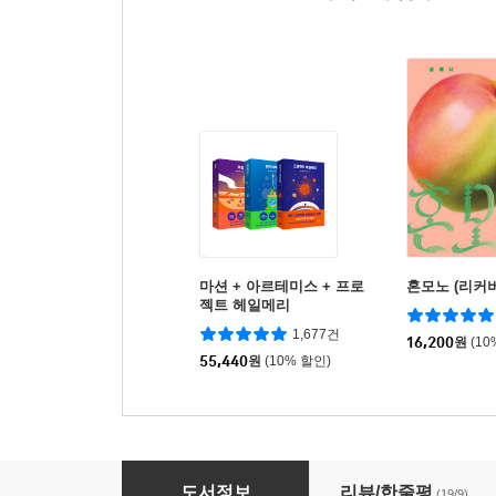
마션 + 아르테미스 + 프로
혼모노 (리커버
젝트 헤일메리
1,677건
16,200
원
(10
55,440
원
(10% 할인)
서울시 역세권 재개발 최강투자
도서정보
리뷰/한줄평
(19/9)