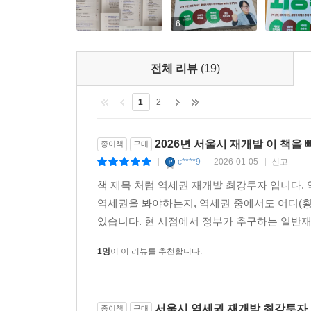
2단계. 후보지 선정 및 예정지구 지정
6
3단계. 사업 확정 및 지구 지정
4단계. 후속 절차
전체 리뷰
(19)
09 (민간)도심복합사업은 주민의 주도성 강화(ft. ‘
(민간)도심복합사업 8단계 절차 살펴보기
1
2
사업 시작 - ‘어디를 바꿀까?’ 결정하는 단계(1~3단계
1단계. 아이디어 제안 및 사전 검토하기
2026년 서울시 재개발 이 책을 
종이책
구매
2단계. ‘예비 구역’ 지정하고 묶기
c****9
2026-01-05
신고
|
|
|
3단계. 주민 동의받고 최종 구역 확정하기
책 제목 처럼 역세권 재개발 최강투자 입니다.
사업 실행 - '어떻게 지을까?' 설계하고 보상하는 단계
역세권을 봐야하는지, 역세권 중에서도 어디(횡
4단계. 통합개발계획 세우기
있습니다. 현 시점에서 정부가 추구하는 일반재
5단계. 사업계획 최종 승인하기
6단계. 부지 확보 및 보상
1명
이 이 리뷰를 추천합니다.
7단계. 분양 및 관리처분하기
8단계. 착공 및 입주(완료)
서울시 역세권 재개발 최강투자
종이책
구매