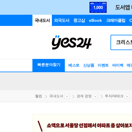
국내도서
외국도서
중고샵
eBook
크레마클럽
C
빠른분야찾기
베스트
신상품
이벤트
바이백
매
웰컴
국내도서
경제 경영
투자/재테크