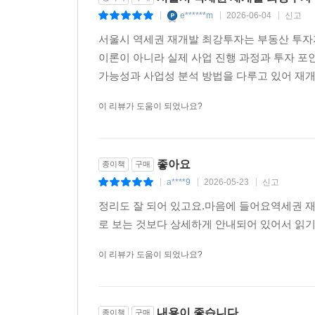
10 투기과열지구 지정 시 재개발 및 재건축 주요 제한 사
e******m
2026-06-04
신고
|
|
|
서울 전 지역, 투기과열지구가 되다
서울시 역세권 재개발 최강투자는 부동산 투자
‘일반 재개발’ 조합원 지위 양도 제한(거래 금지) -
이론이 아니라 실제 사업 진행 과정과 투자 포
‘일반 재개발’ 주요 예외 사유(제한적 양도 가능)
가능성과 사업성 분석 방법을 다루고 있어 재개
'일반 재개발' 정비사업 분양 재당첨 금지(5년 제한)
‘일반 재개발’ 투기과열지구에서의 기타 제한 사항
이 리뷰가 도움이 되었나요?
대출과 분양가상한제 적용
‘소규모 정비사업’ 투기과열지구 지정 시 제한 사항
일반 재개발과 비슷하게 적용, 5년 재당첨 규정은 적
좋아요
종이책
구매
‘소규모 정비사업’도 조합원 지위 양도 제한(입주권 
a****9
2026-05-23
신고
|
|
|
‘소규모 정비사업’ 주요 예외 사유(제한적으로 양도 
‘소규모 정비사업’ 분양 재당첨 금지(5년 제한) 적용 
정리도 잘 되어 있고요.마음에 들어요역세권 
‘소규모 정비사업’에서 꼭 주의할 사항
로 보는 것보다 상세하게 안내되어 있어서 읽기
이 리뷰가 도움이 되었나요?
11 재개발 사업 유형별 ‘기준일’ 체크리스트
투기 차단과 권리 확정의 시점
권리 합산 및 분할 행위의 명암 - 언제 가능하고 언
내용이 좋습니다
종이책
구매
사업 유형별 ‘기준일’ 체크리스트