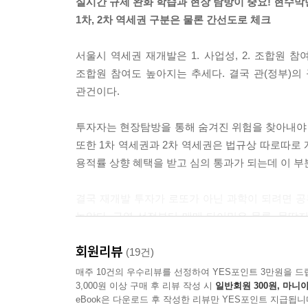
실시간 규제 완화 학습과 현장 탐방이 중요! 현수막만
1단계. 기본 계획 수립 및 정비구역 지정
1차, 2차 역세권 구분은 물론 간선도로 체크
2단계. 조합설립
3단계. 사업시행계획인가
서울시 역세권 재개발은 1. 사업성, 2. 조합원 참
4단계. 분양 신청 및 관리처분계획인가
조합원 참여도 높아지는 추세다. 결국 관(정부)
5단계. 착공 및 준공/이전 고시 완료
관건이다.
02 ‘추가 부담금’이 결정되는 ‘관리처분인가’ 주목하기(f
투자자는 현장탐방을 통해 숨겨진 위험을 찾아내야 
미래 계획을 확정하는 ‘관리처분인가’
또한 1차 역세권과 2차 역세권은 법규상 따로따로
속 내용을 살펴보면 ‘관리처분인가’는 예정, ‘이전 고
용적률 상향 혜택을 받고 심의 통과가 되는데 이 부
‘관리처분인가’ 과정에서 할 일 ① 종전 자산 평가(
‘관리처분인가’ 과정에서 할 일 ② 비례율 계산
결국 재개발 투자가 로또가 아닌 과학이 되려면 공
‘관리처분인가’ 과정에서 할 일 ③ 추가 부담금 계산
놓았다. 구역 선정부터 매매 타이밍은 물론, 물딱
동일 사업구역 안에 있는 물건으로 비교할 것
않고 역세권 재개발에 투자할 수 있도록 눈높이에 
추가 부담금이 적을수록 좋은 물건
회원리뷰
(19건)
재개발은 한 편의 장편 드라마
03 알아두면 좋은 ‘권리가액’의 진실
매주 10건의 우수리뷰를 선정하여 YES포인트 3만원을 드
3,000원 이상 구매 후 리뷰 작성 시
일반회원 300원, 마니아
계급 역전의 기회, 자산 폭발의 분기점을 잡아라!
(ft.‘일반 재개발’ vs. ‘역세권 재개발’ 공통)
eBook은 다운로드 후 작성한 리뷰만 YES포인트 지급됩니
‘권리가액=감정가×비례율’ 공식은 왜 틀렸을까?