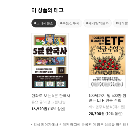
이 상품의 태그
#그래제본소
#부동산투자
#재개발책을봐
#재개
만화로 보는 5분 한국사
100세까지 월 500만 원
받는 ETF 연금 수업
유요 글/미정 그림/신병주 감수
빅피시
|
제도권주식분석(최기원
16,920
원
(10% 할인)
20,700
원
(10% 할인)
검색 페이지에서 선택된 태그에 등록된 더 많은 상품을 확인해 