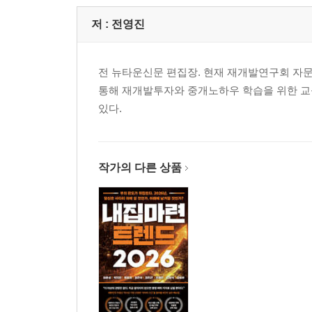
01 도심복합사업은 누가 주도하느냐의 차이!(ft. 공공 
저 :
전영진
땅을 내줄 주민들이 있을까?
(공공)도심복합사업 - 국토부 리더십(공무원 팀장님
(민간)도심복합사업 - 창의적인 전문가(프로젝트 매
전 뉴타운신문 편집장. 현재 재개발연구회 
기대와 우려 속 용산 효창공원역 현장 사례
통해 재개발투자와 중개노하우 학습을 위한 교
있다.
02 (민간)도심복합사업 대상지 선정은 논의 중!
조례 제정 진행 중인 대상지 선정 기준
1. 성장 거점형 대상지 후보 - 조건에 적합한 곳 희소
작가의 다른 상품
2. 주거 중심형 대상지 후보 - 투자자 관심 집중
03 (공공)도심복합사업으로 아파트를 받으려면?
조건에 따라 확확 달라지는 권리산정 기준일
아파트를 주는 기준 ① 일반 재개발(도정법) 및 소
아파트를 주는 기준 ② (공공)도심복합사업
주의! 공공 재개발은 기준일이 지난 물건을 사면 현
그래도 ‘꾼’들은 왜 이런 물건을 살까?