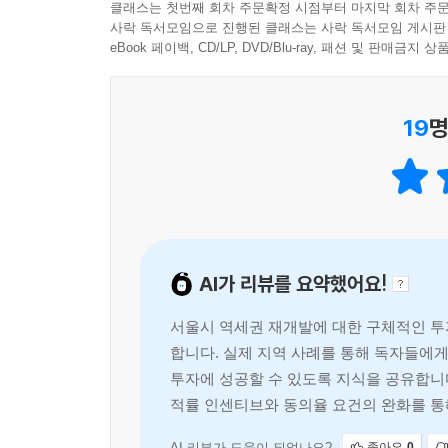
클래스는 첫번째 회차 주문확정 시점부터 마지막 회차 주문
최근 들어 재개발이 불가능할 거라 여긴 곳에서 
‘권리가액’;보다 ‘분양 기준가액’이 법률적으로 정확
사락 독서모임으로 진행된 클래스는 사락 독서모임 게시판
재개발이 안 될 거라 생각했지만 모두의 예상을 
eBook 페이백, CD/LP, DVD/Blu-ray, 패션 및 판매금
법률적 정의가 중요한 이유 - 분양 자격 심사 때문!
추진력과 최고의 입지를 발판으로 얼마든지 고정관
아파트를 분양받기 위한 황금 기준 3가지
둘러보면 아직도 숨겨진 현장이 많다고 한다. 미래가
[기준 1] 주택 보유
19
명
리스크가 존재하지만 아는 만큼 성공확률을 높일 수
[기준 2] 최소 면적 충족
마지막 장이 될 것이다.
[기준 3] 권리가액 충족
04. 아파트를 받을 수 있는 무허가주택(ft. 일반 재개
다가구/단독주택의 ‘쪼개기’ 규제
AI가 리뷰를 요약했어요!
05 알아두면 수억 원 아낀다! 프리미엄(P) 계산법(ft.
프리미엄(P)은 웃돈, 거품인지 파악하려면?
서울시 역세권 재개발에 대한 구체적인 투자
1단계. 총투자원금(조합원 종전 감정평가총액) 추
합니다. 실제 지역 사례를 통해 독자들에
2단계. 총매출(새 아파트 분양 수익) 추정하기
투자에 성공할 수 있도록 지식을 공유합니다
3단계. 총비용(공사비 등) 추정하기
적률 인센티브와 동의율 요건의 완화를 통
4단계. 투자 물건 권리가액 추정하기
AI 리뷰가 도움이 되었나요?
좋아요
0