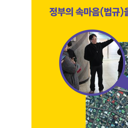
너무나 매력적이어서 짝퉁이 많다!
빌라 쪼개기로 악용되는 ‘역세권 활성화’
사례 - 조건 미달 지역의 주민설명회 현장
사업 주체의 전문성 부족으로 잘못 그려온 구역계
사적 이익을 위해 허위 기대감 조성
03 ‘역세권 활성화’ 대상지 선정 기준 4가지
우선 눈으로 확인! 지하철역 주변이 낡고 저층 위주
기준 1 - 입지 조건 - 역에서 걸으면 몇 분 거리?
가쥰 2 - 용도 및 규모 조건 - 어떤 땅? 얼마나 넓어
기준 3 - 도로 조건 - 접근성 용이
기준 4 - 제외 조건 - 겹지정지역이나 보존지역은 제
〈Tip〉 사업 조건에 안 맞는 가로 구역의 구제 사례
04 ‘역세권 활성화’ 용적률 상향 체계
도시를 쑥쑥 키우는 마법 3단계
1단계 - 내 땅의 위치와 잠재력 확인하기 - 용도지역