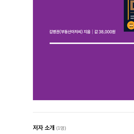
05 청파동3가 조합원이 받을 예상 수익은?(ft. 비
약 174세대 추가 예상, 조합원 부담금 최소
조합원 수익을 높이는 혜택 - 분양가 할인, 동호수 
조합원 물건 10억짜리가 5년 후 17억?
06 재개발 로얄평, 로얄층 쟁탈전 필승전략
〈Tip〉 재개발·재건축 ‘1+1 분양’은 뭐지?
07 청파동3가 ‘역세권소규모재개발’ 5년 후 입주 
구역 지정 없이 조합 설립 시작! 2030년 입주 목표!
‘역세권 소규모 재개발’은 조합원이 주인
---------------------------------------------
〈넷째마당〉 도심복합사업 실전 투자 사례
(ft. 효창공원역 (공공)도심복합사업)
---------------------------------------------
저자 소개
(1명)