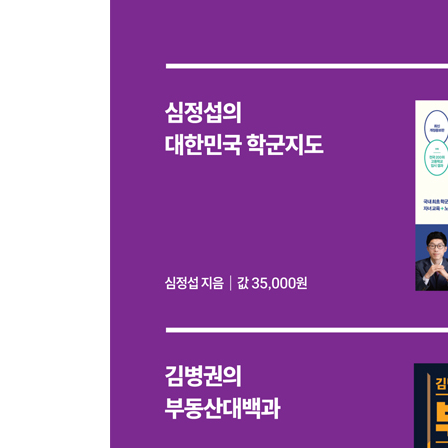
01 ‘역세권소규모재개발’ 대상지 - 역세권 or 준공
‘역세권소규모재개발’=‘소규모재개발’ 같은 말!
‘역세권소규모재개발’ 대상지 충족 조건
〈Tip〉 역세권 350m 사업 대상지 지정 시 절차
02 ‘역세권소규모재개발’의 시작 - 주민 동의서 받기
주민 동의율이 확보될 때까지 철통보안 필수!
주민동의서 받기 위한 9단계 과정(ft. 정비사업전문
재개발 핵심 주체는 지역 공개를 꺼린다
03 청파동3가 ‘역세권소규모재개발’ 성공 요인
숙대입구역 입지가 재개발 조건 5가지 모두 충족
사업성 극대화 ? 사업 기간 단축(5년 후 입주 목표)
사업성 극대화 ② 용도지역 상향
04 청파동3가 용도지역 상향으로 29층 건축물 구
용적률 466.77% 지하 4층~지상 29층
조합원 수 50여 명 224세대 환상적인 사업성