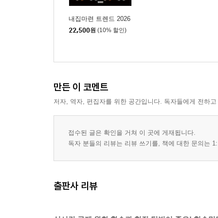
〈Tip〉 아파트를 받을 수 있는 무허가와 근생의 기
내집마련 트렌드 2026
04 좋은 지역, 좋은 물건을 찾고 상담도 잘하는 법
22,500
원
(10% 할인)
유튜브 속 그 전문가, 진짜 ‘의사’일까 ‘약장수’일까?
상담인가, 세일즈인가? - 맛집 사장님 vs. 맛 칼럼
‘물건’을 파는 사람에게 ‘미래’를 묻지 마라
호랑이 굴에 들어가도 정신만 차리면 된다!
만든 이 코멘트
기초 체력을 다지는 기본 지식 3가지
저자, 역자, 편집자를 위한 공간입니다. 독자들에게 전하고
① 노후도 ② 동의율의 진실 ③ 권리산정 기준일
진짜 고수를 찾아 제대로 질문하는 방법
접수된 글은 확인을 거쳐 이 곳에 게재됩니다.
--------------------------------------------
독자 분들의 리뷰는 리뷰 쓰기를, 책에 대한 문의는 1:
〈부록〉 ‘일반 재개발’ vs. ‘역세권 재개발’ 비교하
--------------------------------------------
출판사 리뷰
01 ‘일반 재개발’ 정비사업 5단계 살펴보기
(ft. 전국구 적용)