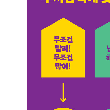
〈Tip〉 준공업지역에서도 용적률 300% 상향 가능
05 동작구의 변신! ‘신대방역 역세권 장기전세’ 프
초역세권이어서 고밀도 개발 가능!
‘역세권 시프트’에서 ‘역세권 장기전세’로 이어진 현
‘일반 재개발’을 버리고 ‘역세권 장기전세’로 갈아탄
오랜 난항을 딛고 랜드마크 공식 선언
투자 주의! - 권리산정 기준일이 지나면 현금청산!
06 신대방역에서 대림삼거리역까지! 주변으로 번
우리 집 옆에 신축 아파트가 들어선다면?
동작구 행정력이 돋보인 역세권 장기전세 사업장
옆 동네가 재개발될 때 우리 동네도 살펴보아야 하
07 서울역 뒷골목 낡은 서부의 반격! - 청파동 역
서울 부동산의 히든카드 - 서울역 인근
‘청파 역세권 장기전세주택’ 사업 - 용상구 청파동1가