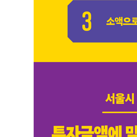
법적 허점을 노리는 기회주의자들
‘추진위’와 ‘추준위’를 구별할 것!
짝퉁 재개발을 홍보하는 유튜브 채널을 조심하자
가짜가 판을 친다는 것=‘명품’이라는 증거!
03 ‘역세권 재개발’ 대상지, 나도 찾아볼까?
서울시 기준에 맞춰 보물찾기 시작!
대상지 조건 ① 1차 역세권에서만 또는 2차 역세권
대상지 조건 ② 재개발 가능한 용도지역이어야 할 
대상지 조건 ③ 규모와 노후도를 충족할 것
용적률 상향이 적용된 대상지 여부가 중요
〈Tip〉 역세권이어도 ’역세권 재개발‘ 사업에서 제
04 ‘역세권 장기전세’ 용적률을 확 끌어올리는 마법의
1차 역세권 준주거지역 - 용적률 최대 700%까지 가
용적률 보너스를 받는 비밀 ① 공공기여
용적률 보너스를 받는 비밀 ② 착한 건축
용적률 보너스를 받는 비밀 ③ 그 밖의 조건