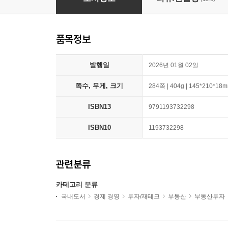
품목정보
발행일
2026년 01월 02일
쪽수, 무게, 크기
284쪽 | 404g | 145*210*18
ISBN13
9791193732298
ISBN10
1193732298
관련분류
카테고리 분류
국내도서
경제 경영
투자/재테크
부동산
부동산투자