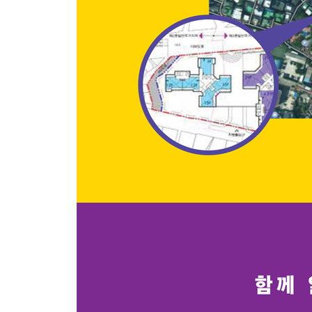
2단계 - 레벨업의 대가 지불하기 - 용적률과 공공기
3단계 - 추가 보너스를 얻으려면? - 용적률 완화 
05 ‘역세권 활성화’ 투기 방지 장치 - 기준일과 행위
‘일반 재개발’ 기준일은? 권리산정기준일
‘역세권 활성화’ 기준일은? 대상지 선정 통보일
사과상자(사업 대상자), 사과(토지나 건물), 황금사
재개발 종류마다 기준일이 모호하다?
추가 투기 방지 대책 - 행위 제한
내 물건의 기준일은 이렇게 확인해라
권리 변경을 위한 시점 관리의 중요성
〈Tip〉 기준일 전 전격 토지 분할로 8억 원을 번 
---------------------------------------------
〈셋째마당〉 ‘역세권 소규모 재개발’ 실전 투자 사
(ft. 숙대입구역 청파동3가)
---------------------------------------------