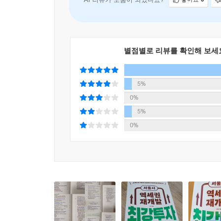
06 ‘역세권 장기전세’와 ‘역세권 활성화’는 주민이 제안
‘역세권 장기전세’와 ‘역세권 활성화’ 주민 입안 제안
1단계. 제안 준비
2단계. 입안 제안 및 검토
별점별로 리뷰를 확인해 보세
3단계. 계획 결정 및 고시
4단계. 후속 절차 진행
5%
07 ‘역세권소규모재개발’, 조합설립부터 시작!
0%
일반 재개발보다 빠른 소규모 재개발 사업 프로젝
5%
1단계. 사업시행계획 수립 및 인가
0%
1-1단계. 분양 및 관리처분 계획 수립 및 인가(사
2단계. 착공 및 이전 고시 완료
08 ‘도심복합사업’, 조합설립 안 해도 진행 가능!
정부와 함께하는 초스피드 도심 주택 공급 프로젝
물딱지 기준 엄격 - 투자 주의!
1단계. 후보지 발굴 및 주민 동의