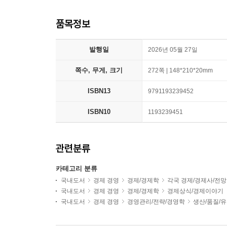
품목정보
발행일
2026년 05월 27일
쪽수, 무게, 크기
272쪽 | 148*210*20mm
ISBN13
9791193239452
ISBN10
1193239451
관련분류
카테고리 분류
국내도서
경제 경영
경제/경제학
각국 경제/경제사/전망
국내도서
경제 경영
경제/경제학
경제상식/경제이야기
국내도서
경제 경영
경영관리/전략/경영학
생산/품질/