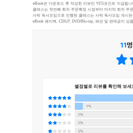
이 책이 유통을 통해 부의 지도를 분석한 통찰의 핵
eBook은 다운로드 후 작성한 리뷰만 YES포인트 지급됩니
1위, 이커머스 침투율 세계 2위, 편의점 밀도 세계 
데이터를 축적해왔고, 신현암 저자는 한국·일본·
클래스는 첫번째 회차 주문확정 시점부터 마지막 회차 주문
시간, ‘K자 소비 양극화’도 심하다. 허약한 매
사락 독서모임으로 진행된 클래스는 사락 독서모임 게시판
데이터의 깊이와 현장의 넓이가 이 책 안에서 시너
자연스러운 풍경이다. 변화 수용성과 집단주의 성향이
eBook 페이백, CD/LP, DVD/Blu-ray, 패션 및 판매금
이 책은 이러한 진화의 모습을 길목·해자·공간이라
지금, 유통은 대한민국 돈의 지도를 다시 그리고 있
해자의 분류는 K-유통의 흐름을 한눈에 보여주
이제는 당신만의 부의 지도를 그릴 차례다
만들어냈는지, 다이소와 올리브영이 K자의 양극
11
명
자체의 자산으로 변모했는지가 차례로 펼쳐진다.
서용구 숙명여대 교수는 “변화의 흐름은 막을 수 없
일본의 잃어버린 30년을 거울 삼아 한국 유통의 다
그리는 돈의 지도』를 읽은 후 마지막 장을 덮고 나
구조의 변화까지 한 호흡에 담아내는 시야는 흔
다이소가 다르게 보이기 시작할 것이다. 단순히 상
도태되는지, 빅 블러(Big Blur) 시대에 부의 
알려주는 지표로 작동하기 때문이다. 만약 새로운
학술적 분석과 산업 현장의 생생한 관찰 결과가 한
읽어내는 나침반이 되는 것이다.
별점별로 리뷰를 확인해 보세
좌표가 K자의 어느 쪽에 더 가까운지 이 지도에서
또한 정지영 현대백화점 대표이사는 추천사를 통
그리고 자신의 자산과 일상을 어디에 어떻게 두어야 
보인다.”라고 말하며 그 시야의 차이가 바로 부의 
변화의 흐름은 막을 수 없지만, 그 안에서 자신의 
9%
따라가는 이 책의 시선은 사업의 다음 길목을 가장
자만이 앞으로의 기회를 거머쥔다.
0%
대한민국 돈의 지도는 지금 이 순간에도 유통산업을 
- 서용구 (숙명여자대학교 경영학부 교수, 한국상품
0%
“부자가 되고 싶은가, 유통을 보면 돈이 보인다.”
0%