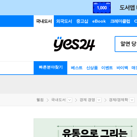
국내도서
외국도서
중고샵
eBook
크레마클럽
C
빠른분야찾기
베스트
신상품
이벤트
바이백
매
웰컴
국내도서
경제 경영
경제/경제학