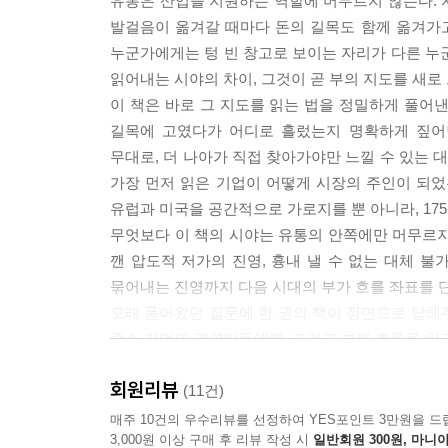
유통은 산업을 지원하는 역할에 머무르지 않는다. 
발걸음이 옮겨갈 때마다 돈의 길목도 함께 옮겨가고
시대 변화에 따라 새로 그려졌던 ‘돈의 지도’
워런 버핏은 ‘물이 빠지면 누가 발가벗고 수영을 하
누군가에게는 텅 빈 창고로 보이는 자리가 다른 누
누구보다 먼저 그 흐름을 주도했던 유통산업의 전
다. 그들은 지도를 다시 그릴 영토를 찾아 움직인다.
읽어내는 시야의 차이, 그것이 곧 부의 지도를 새로
다음 지도가 그려질 영토는 네 가지 차원으로 펼쳐진
이 책은 바로 그 지도를 읽는 법을 정밀하게 풀어
돈에 대한 유통의 감각은 백화점에만 머물지 않았다. 
저가 또는 대체 불가 고가로 K자의 양 끝을 차지하
길목에 고였다가 어디로 흘렀는지 명확하게 짚어
그중 모바일 비중은 2018년 24%에 불과하던 것
국경을 넘고 한 사람의 평생을 묶어두는 고객의 영토
무대로, 더 나아가 직접 찾아가야만 느낄 수 있는
짚어왔다.
오지 않을 것이다.
가장 먼저 읽은 기업이 어떻게 시장의 주인이 되었
이 감각은 전 세계적으로 공통적인 현상이다. 아
돈의 지도는 한번 그려지면 끝나는 것이 아니다. 시
유럽과 미국을 공간적으로 가로지를 뿐 아니라, 17
세계 최상위 부호 명단에 늘 포함된다. 이들은 
도는 늘 새로운 영토 위에 펼쳐진다. 이번 4장에서
무엇보다 이 책의 시야는 유통의 안쪽에만 머무르지
공통점을 가지고 있다. 유통은 그 어떤 산업보다 
깬 압도적 저가의 진영, 흉내 낼 수 없는 대체 불
『유통으로 그리는 돈의 지도』는 바로 이 감각이 시
--- pp.220~221, (CHAPTER 4_ 넥스트 머니 플로우: 
묶어내는 진영까지 다음 시대의 부가 흐를 좌표를 단
1장 ‘돈이 모이는 저수지’는 소비 시장의 핵심 채
오래 품어왔던 질문에 한 권의 책이 정면으로 답해주
2장 ‘유통 모노폴리’는 매일 찾는 중독을 만든 올리
중소 기업의 경영자들에게, 그리고 부의 흐름을 읽
상식을 뒤집은 유니클로를 통해 감히 넘볼 수 없는 
이 지도를 먼저 읽는 자의 몫이 될 것이다.
공간이 어떻게 자산으로 부활했는지 파헤친다. 더현
회원리뷰
- 정지영 (현대백화점 대표이사, 한국백화점협회 회
(11건)
4장 ‘넥스트 머니 플로우’는 압도적 저가의 다이소와
매주 10건의 우수리뷰를 선정하여 YES포인트 3만원을 드
다음 부의 주인공을 전망한다.
유통은 부의 흐름을 가장 먼저 캐치하는 산업이다. 
3,000원 이상 구매 후 리뷰 작성 시
일반회원 300원, 마니아