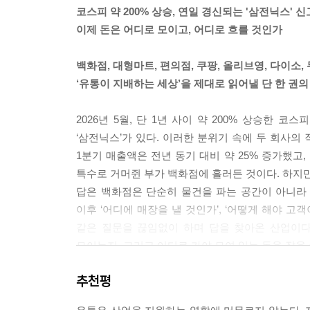
해자가 있는 기업은 불황이 닥쳐도 무너지지 않는다
코스피 약 200% 상승, 연일 경신되는 '삼전닉스' 
비자의 저항감이 크지 않은 이유가 바로 여기에 있다
이제 돈은 어디로 모이고, 어디로 흐를 것인가
반대로 해자 없이 호황의 파도만 탄 기업은 물이 빠
수수료만 챙기는 플랫폼이 얼마나 취약한지를 만천
백화점, 대형마트, 편의점, 쿠팡, 올리브영, 다이소,
2장에서는 이 세 가지 해자를 하나씩 해부한다. 1
‘유통이 지배하는 세상’을 제대로 읽어낼 단 한 권의
는 시간의 힘, 그리고 경쟁자가 시장에 들어올 엄두
이다. 그 저수지를 영원히 자기 것으로 만드는 독점
2026년 5월, 단 1년 사이 약 200% 상승한 
--- p.91, (CHAPTER 2_ 유통 모노폴리: 감히 
‘삼전닉스’가 있다. 이러한 분위기 속에 두 회사의
1분기 매출액은 전년 동기 대비 약 25% 증가했고,
오프라인이 죽어가는 것이 아니다. 죽어가는 것은 
특수로 거머쥔 부가 백화점에 흘러든 것이다. 하지만
히 다른 질문에서 출발한다. ‘무엇을 팔 것인가’가 
답은 백화점은 단순히 물건을 파는 공간이 아니라 
물건이 쌓여 있는 공간은 재고를 관리하는 비용 덩어리
이후 ‘어디에 매장을 낼 것인가’, ‘어떻게 해야 고객
을 설계하고, 온라인이 절대 배송할 수 없는 감동을
같은 질문을 끊임없이 하며 답을 찾아온 산업이다
상각되지만, 무대는 시간이 갈수록 자산 가치가 올라
모이는지, 그리고 어디로 가야 모여 있는 돈을 잡을
공간의 연금술은 세 가지 층위로 작동한다. 예술과 
유통은 단순히 타 산업이 생산한 상품을 옮기는 지
객의 시간 점유로 전환하는 것, 그리고 직접 가봐야
추천평
유통이 지배하는 세상에 살고 있다. 『유통으로 그리
는 무대로 바꾸는 비밀을 지금부터 풀어본다.
오늘날 스마트폰까지, 그리고 한국·일본·유럽·미국 
--- pp.174~175, (CHAPTER 3_ 공간의 연금