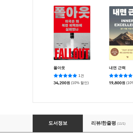
폴아웃
내면 근력
1건
34,200
원
(10% 할인)
19,800
원
(10
유통으로 그리는 돈의 지도
도서정보
리뷰/한줄평
(11/1)