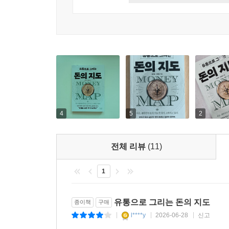
4
5
2
전체 리뷰
(11)
1
유통으로 그리는 돈의 지도
종이책
구매
l****y
2026-06-28
신고
|
|
|