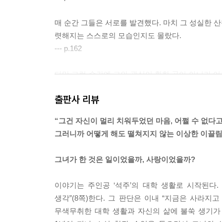
매 순간 그들은 서로를 발견했다. 마치 그 성실한 산
렷해지는 스스로의 모습인지도 몰랐다.
--- p.162
다만 그런 순간엔 그의 관심이 환한 곳이 아니라 어
것은 석주가 결코 알 수도, 닿을 수도 없는 그의 내
출판사 리뷰
--- p.192
“그건 자신이 멀리 치워두었던 마음, 어쩔 수 없다고
사랑은 극적이기보다 안정적인 것이었다. 그것은 
그러니까 어떻게 해도 떨쳐지지 않는 이상한 이끌림
방식은 아니었다. 오히려 그 모든 것에 스며드는 방
--- p.211
그녀가 한 것은 일이었을까, 사랑이었을까?
우리가 더 어렸을 때 만났으면 어땠을까?
이야기는 주인공 ‘석주’의 대학 생활로 시작된다
그럼에도 한 번씩 원호에게 그렇게 물을 때가 있었다
생각”(8쪽)한다. 그 판단은 이내 “지금은 사라지
글쎄. 더 어린 방식으로 만났겠지?
무색무취한 대학 생활과 자신의 삶에 불쑥 생기가 
어떻게?