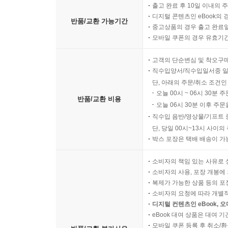
출고 완료 후 10일 이내의 
디지털 콘텐츠인 eBook의 
반품/교환 가능기간
중고상품의 경우 출고 완료일
모바일 쿠폰의 경우 유효기간(
고객의 단순변심 및 착오구
직수입양서/직수입일서중 일
단, 아래의 주문/취소 조건인
오늘 00시 ~ 06시 30분 
반품/교환 비용
오늘 06시 30분 이후 주문
직수입 음반/영상물/기프트 
단, 당일 00시~13시 사이
박스 포장은 택배 배송이 가
소비자의 책임 있는 사유로 
소비자의 사용, 포장 개봉에 
복제가 가능한 상품 등의 포장을 
소비자의 요청에 따라 개별
디지털 컨텐츠인 eBook, 