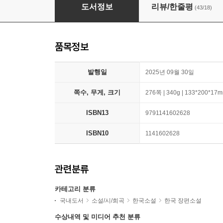
오직 그녀의 것
도서정보
리뷰/한줄평
(43/18)
품목정보
발행일
2025년 09월 30일
쪽수, 무게, 크기
276쪽 | 340g | 133*200*17
ISBN13
9791141602628
ISBN10
1141602628
관련분류
카테고리 분류
국내도서
소설/시/희곡
한국소설
한국 장편소설
수상내역 및 미디어 추천 분류