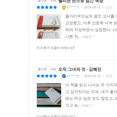
떨리는 손으로 넘긴 책장
종이책
구매
s*******z
2026-06-11
신고
|
|
|
줄거리부모님의 꿈인 교사를 포
교정했고, 이후 인문학 서적 
하며 자성하면서 성장한다. 시
다른 직...
더보기
이 리뷰가 도움이 되었나요?
오직 그녀의 것 - 김혜진
종이책
구매
n******m
2026-04-15
신고
|
|
|
이 책을 읽고 나서는 두 가지의
고 싶어진다는 것과, 내가 좋
때는 하고 싶은 것도 많았고,
가고 능...
더보기