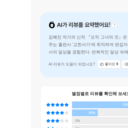
대체할 수도 없는 오직 그녀(나)만의 것을 독자 역시
떨림과 설렘, 서투름과 투박함, 선망과 두려움이 뒤
AI가 리뷰를 요약했어요!
깊이를 만들고 명암을 부여한 바로 그것.(271쪽)
김혜진 작가의 신작 『오직 그녀의 것』은
작가의 말
주는 출판사 '교한서가'에 취직하여 편집자
사의 일상을 경험한다. 반복적인 일상 속
지난해에는 책 만드는 사람들이 쓴 책을 찾아 읽었다
길을 찾아가는 과정을 통해 독자에게 깊은
가벼운 호기심에서 출발한 그 독서가 왜 뭔가 쓰
열심이랄지. 이렇게 단어로 적고 나면 시시해지고 
AI 리뷰가 도움이 되었나요?
좋아요
0
해내는 가능하지 않은 일이 편집 하나만은 아닐 것
내가 읽어온 책들에 대한 독후기가 아닐까 하는 생각
별점별로 리뷰를 확인해 보세
2025년 가을
김혜진
70
30%