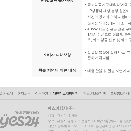
eBook 대여 상품은 대여 기
모바일 쿠폰 등록 후 취소/환
반품/교환 불가사유
중고상품이 구매확정(자동 
LP상품의 재생 불량 원인이 기
시간의 경과에 의해 재판매가
전자상거래 등에서의 소비자
eBook 세트 상품은 일괄 
1개의 상품으로 취급 및 판매
우, 세트 상품 전부 및 세트
상품의 불량에 의한 반품, 교
소비자 피해보상
준하여 처리됨
환불 지연에 따른 배상
대금 환불 및 환불 지연에 
회사소개
인재채용
이용약관
개인정보처리방침
청소년보호정책
도서홍보안내
대표 : 김석환, 최세라
주소 : 서울시 영등포구 은행로 11, 5층~6층(여의도동,일신