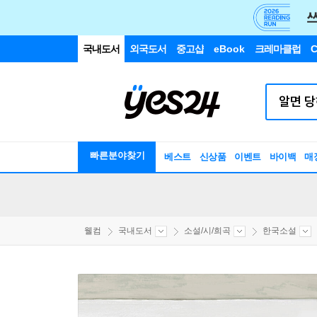
국내도서
외국도서
중고샵
eBook
크레마클럽
C
빠른분야찾기
베스트
신상품
이벤트
바이백
매
웰컴
국내도서
소설/시/희곡
한국소설