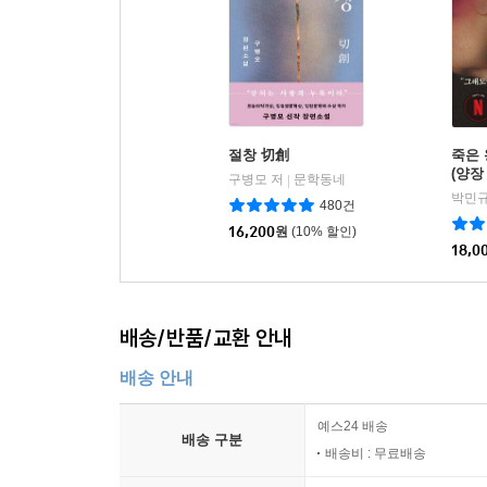
절창 切創
죽은 
(양장
구병모 저
문학동네
|
박민규
480건
16,200
원
(10% 할인)
18,0
배송/반품/교환 안내
배송 안내
예스24 배송
배송 구분
배송비 : 무료배송