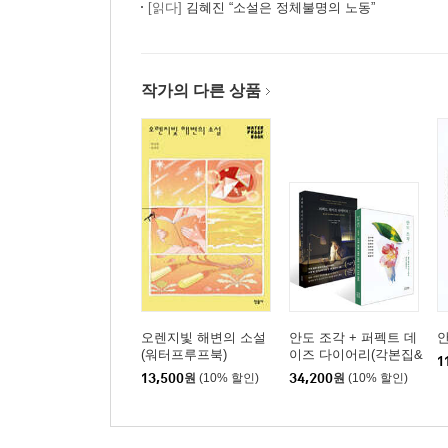
[읽다]
김혜진 “소설은 정체불명의 노동”
작가의 다른 상품
오렌지빛 해변의 소설
안도 조각 + 퍼펙트 데
(워터프루프북)
이즈 다이어리(각본집&
1
메이킹북) 세트
13,500
원
(10% 할인)
34,200
원
(10% 할인)