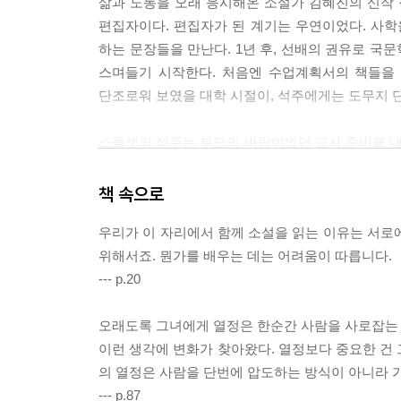
삶과 노동을 오래 응시해온 소설가 김혜진의 신작 장
편집자이다. 편집자가 된 계기는 우연이었다. 사학
하는 문장들을 만난다. 1년 후, 선배의 권유로 국
스며들기 시작한다. 처음엔 수업계획서의 책들을 
단조로워 보였을 대학 시절이, 석주에게는 도무지 단
스물셋의 석주는 부모의 바람이었던 교사 준비를 내려
문장 속에 깊숙이 빠져든다. 그러던 어느 날, 사
빠진다. 그 과정은 어쩐지 달콤한 연애 초기를 닮았
책 속으로
우리가 이 자리에서 함께 소설을 읽는 이유는 서로
소설은 홍석주의 내면과 외면, 그리고 출판계의 
위해서죠. 뭔가를 배우는 데는 어려움이 따릅니다.
내세울 것도 없는” 여정일 수도 있다. 하지만 책
--- p.20
일생을 따라가는 이 일대기에서 눈을 뗄 수 없을 것
적이 있다. 그건 일일 수도 있고, 연인일 수도 있
오래도록 그녀에게 열정은 한순간 사람을 사로잡는 무
여겼을 수도 있다.
이런 생각에 변화가 찾아왔다. 열정보다 중요한 건 
의 열정은 사람을 단번에 압도하는 방식이 아니라 
그러나 우리의 삶은 누구와도 대체될 수 없다. 오직 
--- p.87
된다. 『오직 그녀의 것』. 그리고 묻게 된다. “오직