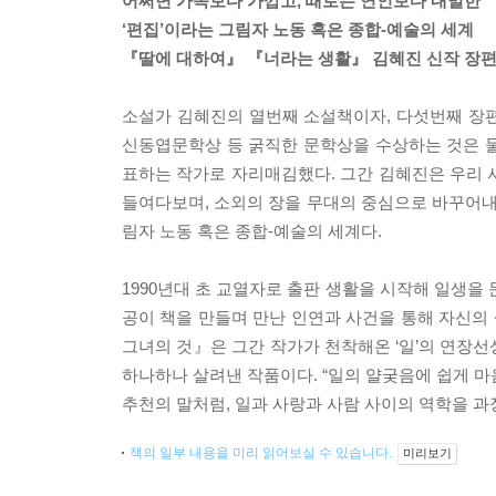
어쩌면 가족보다 가깝고, 때로는 연인보다 내밀한
‘편집’이라는 그림자 노동 혹은 종합-예술의 세계
『딸에 대하여』 『너라는 생활』 김혜진 신작 장
소설가 김혜진의 열번째 소설책이자, 다섯번째 장
신동엽문학상 등 굵직한 문학상을 수상하는 것은 
표하는 작가로 자리매김했다. 그간 김혜진은 우리 사
들여다보며, 소외의 장을 무대의 중심으로 바꾸어내는
림자 노동 혹은 종합-예술의 세계다.
1990년대 초 교열자로 출판 생활을 시작해 일생을
공이 책을 만들며 만난 인연과 사건을 통해 자신의
그녀의 것』은 그간 작가가 천착해온 ‘일’의 연장선상
하나하나 살려낸 작품이다. “일의 얄궂음에 쉽게 마
추천의 말처럼, 일과 사랑과 사람 사이의 역학을 과
책의 일부 내용을 미리 읽어보실 수 있습니다.
미리보기