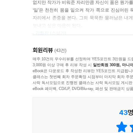
없지만 작가가 비워준 자리만큼 자신이 품은 뭔가를 
‘일’은 천천히 몸을 일으켜 작가 쪽으로 진심어린 
첫사랑에 완전히 실패하는 동시에
자리에서 존중을 본다. 그의 묵묵한 물러남은 내게
정확히 성공해버리고 마는 한 생애에 대하여
보내고 싶은 마음이 된다.
- 김화진 (소설가)
“멀리서 보면 단조로워서 똑같은 하루를 이어붙인
때문이기도 했다. 그녀에게 일과 사랑은 닮은꼴이기에
회원리뷰
(43건)
압도하는 방식”이 아니라 “오히려 그 모든 것에 스
매주 10건의 우수리뷰를 선정하여 YES포인트 3만원을 드
원호와 여행 같은 연애가 아니라 매일의 산책 같
3,000원 이상 구매 후 리뷰 작성 시
일반회원 300원, 마니아
일하면서, 담당 작가가 생기면서 그녀의 일에도 점점
eBook은 다운로드 후 작성한 리뷰만 YES포인트 지급됩니
클래스는 첫번째 회차 주문확정 시점부터 마지막 회차 주문
사락 독서모임으로 진행된 클래스는 사락 독서모임 게시판
좋아하는 게 이렇게 무섭습니다. 밉고 싫고 그만두고
eBook 페이백, CD/LP, DVD/Blu-ray, 패션 및 판매금
그런 거라고. 더 좋아하고 많이 좋아할수록 마음 다칠 
일견 잔잔하게 흘러가는 듯한 이야기는 후반부, 장
43
명
것도 없는 그 여정”(264쪽)이 다다른 곳은 과연
그녀의 것』은 한 사회 초년생이 제 역할을 찾아 
사랑을 하는 연애소설로도 읽힌다. 문학, 일, 나아가