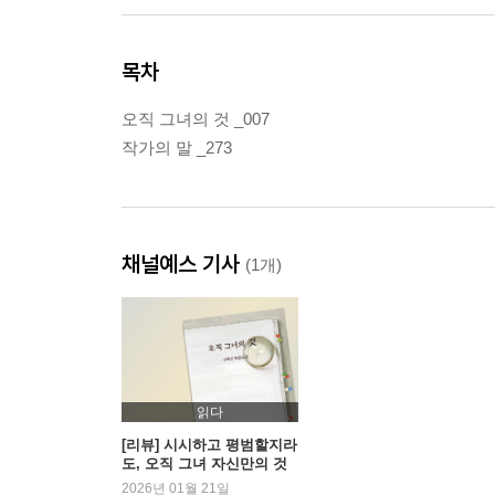
목차
오직 그녀의 것 _007
작가의 말 _273
채널예스 기사
(1개)
읽다
[리뷰] 시시하고 평범할지라
도, 오직 그녀 자신만의 것
인 삶 | 예스24
2026년 01월 21일