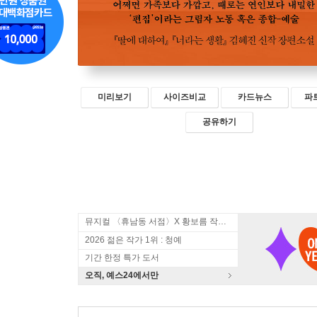
미리보기
사이즈비교
카드뉴스
파
공유하기
뮤지컬 〈휴남동 서점〉X 황보름 작가 북토크
2026 젊은 작가 1위 : 청예
기간 한정 특가 도서
오직, 예스24에서만