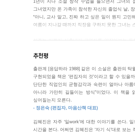
1년이 지나 소설 창작 수업을 들으면서 그녀의 
풋풋하게, 유치하게, 가난하게?
그녀였지만 온 가족이 참석한 자신의 졸업식 날, 
“아니, 교사 말고, 진짜 하고 싶은 일이 뭔지 고민
--- p.212
여름이 지나갈 때까지 직장을 구하지 못한 그녀는 
석주는 어쩐지 신출내기 교열자를 얕잡아보는 듯한
속에서 넘치지도 모자라지도 않는, 자신에게 알맞은 
추천평
컴퓨터가 보급되고 있었으나 여전히 타자기를 사용
출판계 [응답하라 1988] 같은 이 소설은 출판의
교열과장 ‘오기서’ 아래에서 책의 본문을 제외한 
구현되었을 책은 ‘편집자의 것’이라고 할 수 있을까
지나치다고 질타”하고, “거의 손을 대지 않은 원
단단한 직업인의 균형감각과 숙련이 얼마나 아름다
처음으로 알아본 선배이기도 했다. 이후 석주는 그
아니라 가만히 길들이는 방식”이었다. 이 책을 
‘편집’의 세계에 입문한다. 도무지 ‘적응’이나 ‘타성
싶어질는지 모른다.
일의 매력에 눈뜨면서 그녀의 내면에서 고요하고
- 정은숙 (편집자, 마음산책 대표)
마찬가지로 비슷하지만 전혀 다른 일을 하는 잡지 편
김혜진은 자주 ‘일work’에 대한 이야기를 쓴다.
계획할 수 있으나 계획대로 되지 않고, 예상할 수
시간을 본다. 어쩌면 김혜진은 ‘자기 식’대로 보는 
닮은꼴의 서로를 단번에 알아본 거였다.(211쪽)