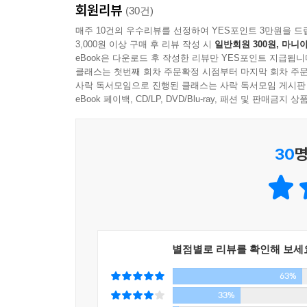
회원리뷰
역사 속 의미 있고 흥미로운 이야기에 새로운 숨
(30건)
번화한 세상이었다.
자긍심과 호기심까지 선사해 줍니다.
매주 10건의 우수리뷰를 선정하여 YES포인트 3만원을 드
3,000원 이상 구매 후 리뷰 작성 시
일반회원 300원, 마니아
---p.212
eBook은 다운로드 후 작성한 리뷰만 YES포인트 지급됩니
클래스는 첫번째 회차 주문확정 시점부터 마지막 회차 주문
한양 출발_
사락 독서모임으로 진행된 클래스는 사락 독서모임 게시판
열세 살 장복이, 아버지를 대신해 청나라로 떠나다
eBook 페이백, CD/LP, DVD/Blu-ray, 패션 및 판매금
장복이는 쌀 다섯 섬 때문에, 앓아누운 아버지
떠나야 하는데 급환으로 못 가게 된 것이지요. 대
30
명
아버지의 일을 대신하는 것입니다. 뚱선비를 찾아
행운일지도 모릅니다. 뚱선비님은 청나라 사신단
역할을 하는 사람으로, 당대 명문가의 자제들로 
사신단의 총대장인 정사나리의 하인으로 갔다면 엄
청나라 건륭 황제의 70세 생일을 축하하기 위한 
독립된 가정과 재산을 소유할 수 있는 외거노비이
별점별로 리뷰를 확인해 보세
그 자체였습니다. 한양에서 가장 유명하다는 광대 
63%
처음 배우기도 합니다. 순진하여 실수도 하지만 속정
33%