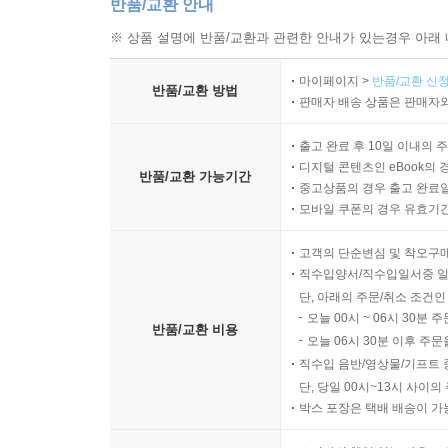
반품/교환 안내
※ 상품 설명에 반품/교환과 관련한 안내가 있는경우 아래 
마이페이지 >
반품/교환 신청
반품/교환 방법
판매자 배송 상품은 판매자와
출고 완료 후 10일 이내의 
디지털 콘텐츠인 eBook의 
반품/교환 가능기간
중고상품의 경우 출고 완료일
모바일 쿠폰의 경우 유효기간(
고객의 단순변심 및 착오구
직수입양서/직수입일서중 일
단, 아래의 주문/취소 조건인
오늘 00시 ~ 06시 30분 
반품/교환 비용
오늘 06시 30분 이후 주문
직수입 음반/영상물/기프트 
단, 당일 00시~13시 사이
박스 포장은 택배 배송이 가