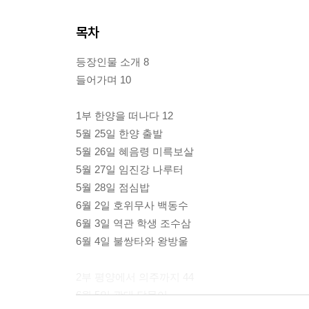
목차
등장인물 소개 8
들어가며 10
1부 한양을 떠나다 12
5월 25일 한양 출발
5월 26일 혜음령 미륵보살
5월 27일 임진강 나루터
5월 28일 점심밥
6월 2일 호위무사 백동수
6월 3일 역관 학생 조수삼
6월 4일 불쌍타와 왕방울
2부 평양에서 의주까지 44
6월 5일 광대 달문이