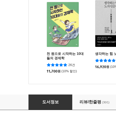
천 원으로 시작하는 10대
생각하는 힘 
들의 경제학
26건
16,920
원
(10
11,700
원
(10% 할인)
조선의 나그네 소년 장복이
도서정보
리뷰/한줄평
(30/1)