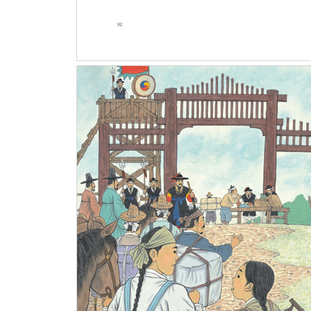
7월 25일 김홍도의 그림
7월 26일 냇가 시장
7월 27일 사랑
7월 28일 호랑이 꾸중
7월 29일 극장
6부 최고의 장관 연경 202
7월 30일 최고 장관
8월 1일 연경
글쓴이의 말 214
박지원과 『열하일기』 216