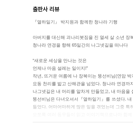
나는 눈물이 핑 돌았다. 누각에서 내려온 뚱선비는 또
출판사 리뷰
이는 알아들었다고 대답하는 것인지, 술 냄새에 놀란 것
『열하일기』 박지원과 함께한 청나라 기행
점심을 먹고 봉황산 구경을 갔다. 뚱선비는 구경을 
다. 우물 덮개에서부터 두레박까지 조선의 것과는
아버지를 대신해 괴나리봇짐을 진 열세 살 소년 장
비님이 중국에서는 완전히 변하셨다. 가장 부지런했고
청나라 연경을 향해 65일간의 나그넷길을 떠나다
살피고 다니시니 말이다.---p.107
“새로운 세상을 만나는 것은
저게 무슨 동물인가? 생전 처음 보는 동물이 여러 
언제나 마음 설레는 일이지!”
에 뿔이 없으니 소도 아니었다. 얼굴이 양처럼 생겼
작년, 뜨거운 여름에 나 장복이는 뚱선비님(연암 박
말도 아니고 소도 아니고 양도 아닌 동물이었다.---p.
요동 천리를 밟고 산해관을 넘었다. 청나라 연경까
나그넷길은 내 머리를 알차게 만들었고, 내 마음을 
역시 소용돌이에 갇혀 빙빙 돌던 호랑이가 한순간 
뚱선비님은 다녀오셔서『열하일기』를 쓰셨다. 내 얘
나왔다. 내가 꼬리를 놓아주자, 호랑이는 빠르게 헤
들었다. 어마어마하게 많은 일을 겪었는데 그중 특히
호랑이가 뒤를 돌아보았다. 나와 눈이 마주쳤다. 나도 
모쪼록 여러 동무들이 읽고 이야기책으로나마 함께
배에서 내려 언덕에 올랐다. 어디쯤에서부턴가 길바
샘터역사동화
연경성의 한 문으로 들어가자, 사람의 바다, 가게