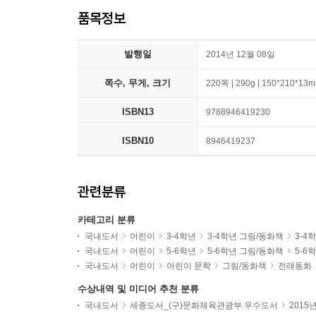
품목정보
발행일
2014년 12월 08일
쪽수, 무게, 크기
220쪽 | 290g | 150*210*13
ISBN13
9788946419230
ISBN10
8946419237
관련분류
카테고리 분류
국내도서
어린이
3-4학년
3-4학년 그림/동화책
3-4
국내도서
어린이
5-6학년
5-6학년 그림/동화책
5-6
국내도서
어린이
어린이 문학
그림/동화책
전래동화
수상내역 및 미디어 추천 분류
국내도서
세종도서_(구)문화체육관광부 우수도서
2015