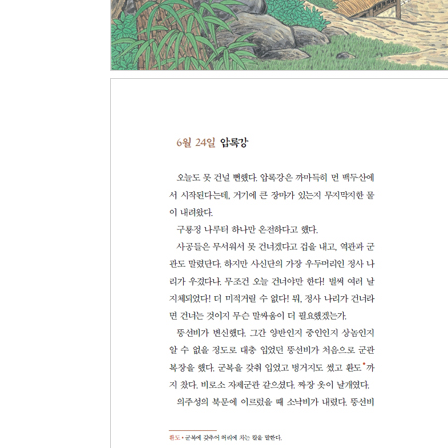
7월 8일 요양성
7월 9일 물렀거라! 저었거라!
4부 산해관 향해 가는 길 130
7월 10일 몽골 사람
7월 11일 심양
7월 12일 낙타
7월 13일 참외
7월 14일 나무다리, 초상집, 돼지 잔치
7월 15일 호랑이 소동
7월 16일 하늘의 조화
7월 17일 청나라 역관
7월 18일 마두 개똥이
7월 22일 털모자
5부 만리장성을 넘어 180
7월 23일 만리장성