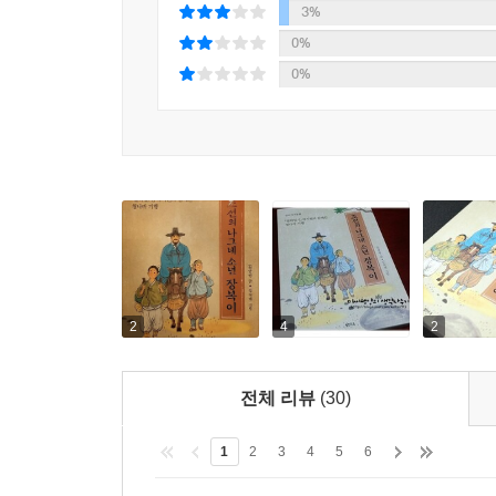
국경을 넘어 청나라로_
3%
눈에 보이는 모든 것을 머릿속에 담아라
0%
한양에서 출발해 하루에 팔십 리, 백 리씩 걸었던 
0%
“어느 한구석에도 빈틈이 없어. 물건 한 개라도 허
더미 똥구덩이까지도 그림같이 정갈하지 않은가. 
제대로 쓸 줄 모르니 안타깝지 않은가?”
조선에서는 그토록 게으르고 한가했던 뚱선비는 청
가득한 눈으로 청나라 구석구석을 열심히 살폈습니다
청나라에서의 여정을 담은 후반부는『열하일기』의
연암 박지원이 직접 경험하고『열하일기』에 적은
2
4
2
조선과 청나라의 모습을 세밀하게 담아낸 김옥재 
장복이가 청나라의 신문물을 접하고 어떤 생각과
전체 리뷰
(30)
비교해보는 것은 어떨까요? 어린이들이 어려운 역사
1
2
3
4
5
6