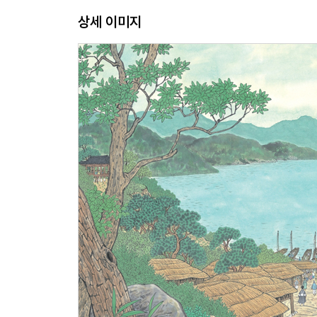
6월 7일 고기잡이
상세 이미지
6월 8일 일지매
6월 9일 유구국 공주님
6월 10일 만남과 이별
6월 11일 종놈이 되겠다고?
6월 12일 기생
6월 13일 바다
6월 14일 전기수
6월 21일 편지
3부 압록강을 건너 중국으로 90
6월 24일 압록강
6월 25일 허허벌판
6월 27일 책문
6월 28일 집 찾기
6월 29일 관우묘
7월 2일 농부와 돼지
7월 6일 강 건너기