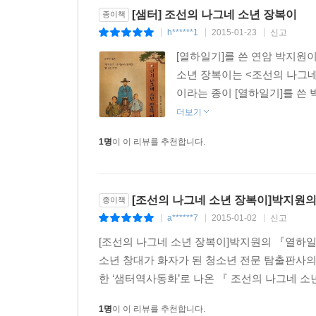
꿈에 그리던 연경 도착_
[샘터] 조선의 나그네 소년 장복이
종이책
너무나도 알찼던 65일간의 나그넷길
h******1
2015-01-23
신고
|
|
|
한양성을 5월 25일에 떠나 의주대로를 거쳐, 압록
[열하일기]를 쓴 연암 박지원
험난했던 65일간 나그넷길의 끝이 보입니다.
소년 장복이는 <조선의 나그네
한인, 몽고인, 만주인, 서역인…… 피부도 다르
이라는 종이 [열하일기]를 쓴 
개구리’처럼 근시안적인 사고방식을 가지고 있었던
청나라 연경성에 들어가자 사람의 바다, 가게의 바
더보기
장복이는 주저앉아 꺼이꺼이 울음을 터뜨렸을까요
1명
이 이 리뷰를 추천합니다.
『조선의 나그네 소년 장복이』는 힘들지만 재미
얼마든지 새로운 세상을 접할 수 있다’는 꿈과 용
[조선의 나그네 소년 장복이]박지원
종이책
● 박지원과 『열하일기』
a******7
2015-01-02
신고
|
|
|
세상을 넓게 바라보며 쓴 한국 고전문학의 백미
『열하일기』는 모두 26권 10책으로 구성되어 있고,
[조선의 나그네 소년 장복이]박지원의 『열하
담고 있습니다. 당시 조선은 유교사상으로 인해 
소년 창대가 화자가 된 청소년 전문 탐출판사의
것을 내세운 학풍인 ‘북학(北學)’의 관점으로 
한 ‘샘터역사동화’로 나온 『 조선의 나그네 소
는 현실에 대한 사실적인 묘사와 문체를 담은 까
1명
이 이 리뷰를 추천합니다.
정조로부터 옛 글의 권위를 허물고 선비들에게 