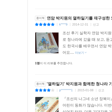
떠돌았습니다.
오늘날의『열하일기』는 어떨까요?『열하일기』에 실
연암 박지원의 열하일기를 재구성한 
종이책
넓게 바라보며 쓴 한국 고전문학의 백미,『열하일기
k****9
2014-12-31
신고
|
|
|
조선 후기 실학자 연암 박지
로 청나라에 갔을 때 보고, 
도 한국사를 배우면서 연암 
어요....
더보기
1명
이 이 리뷰를 추천합니다.
'열하일기' 박지원과 함께한 청나라 
종이책
p********1
2015-01-08
신고
|
|
|
『조선의 나그네 소년 장복이』 
어린이 동화가 많습니다. 이번
싶어진 터라, 더욱 기대감을 가