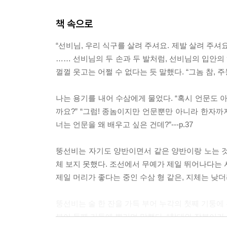
책 속으로
“선비님, 우리 식구를 살려 주셔요. 제발 살려 주셔
…… 선비님의 두 손과 두 발처럼, 선비님의 입안의
껄껄 웃고는 어쩔 수 없다는 듯 말했다. “그놈 참, 주둥
나는 용기를 내어 수삼에게 물었다. “혹시 언문도 아
까요?” “그럼! 종놈이지만 언문뿐만 아니라 한자까
너는 언문을 왜 배우고 싶은 건데?”---p.37
뚱선비는 자기도 양반이면서 같은 양반이랑 노는 것
체 보지 못했다. 조선에서 무예가 제일 뛰어나다는 
제일 머리가 좋다는 중인 수삼 형 같은, 지체는 낮더라
뚱선비는 술 한 잔을 가득 부어 누각의 첫째 기둥에 
부어 둘째 기둥에 뿌리며 말했다. “창대와 장복이가