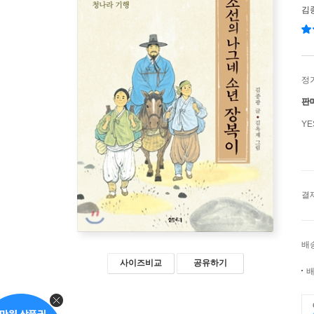
김
정
판
Y
결
배
사이즈비교
공유하기
배