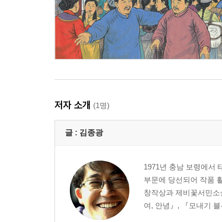
저자 소개
(1명)
글 :
김종광
1971년 충남 보령에서
부문에 당선되어 작품 활
창작상과 제비꽃서민소설
여, 안녕』, 『모내기 