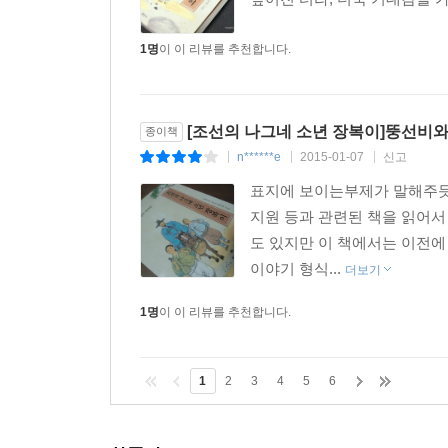
1명
이 이 리뷰를 추천합니다.
[조선의 나그네 소년 장복이]뚱선비
종이책
n******e
2015-01-07
신고
|
|
|
표지에 보이는부제가 말해주듯 
지원 등과 관련된 책을 읽어서
도 있지만 이 책에서는 이전에
이야기 형식...
더보기
1명
이 이 리뷰를 추천합니다.
1
2
3
4
5
6