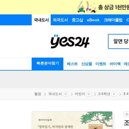
국내도서
외국도서
중고샵
eBook
크레마클럽
C
빠른분야찾기
베스트
신상품
이벤트
바이백
매
웰컴
국내도서
어린이
3-4학년
3-
소