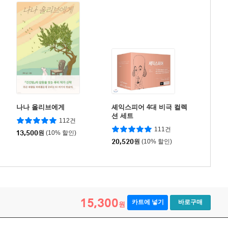
나나 올리브에게
셰익스피어 4대 비극 컬렉
션 세트
112건
111건
13,500
원
(10% 할인)
20,520
원
(10% 할인)
15,300
카트에 넣기
바로구매
원