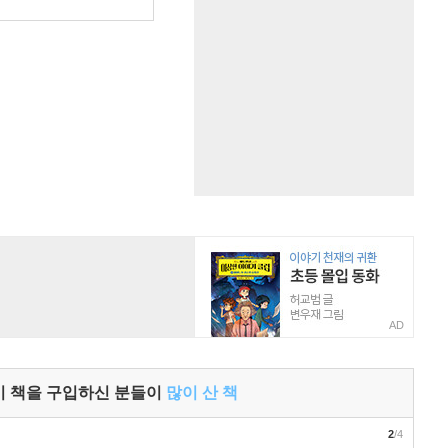
원
AD
이 책을 구입하신 분들이
많이 산 책
2
/4