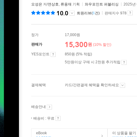
오성은
저/
연상호
,
류용재
기획
와우포인트 퍼블리싱
2025년
10.0
회원리뷰(
6
건)
판매지수 978
정가
17,000원
15,300
원
판매가
(10% 할인)
YES포인트
850원 (5% 적립)
5만원이상 구매 시 2천원 추가적립
결제혜택
카드/간편결제 혜택을 확인하세요
배송안내
배송비 : 무료
eBook
이 상품을 팔기