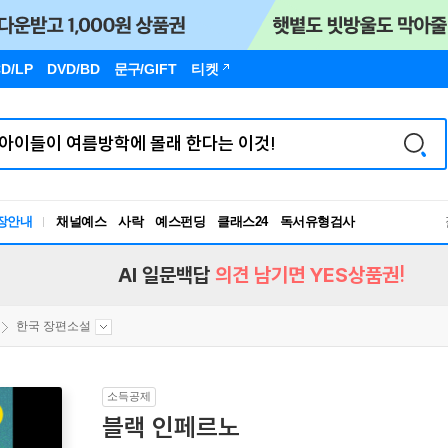
D/LP
DVD/BD
문구
/GIFT
티켓
독서유형검사
장안내
채널예스
사락
예스펀딩
클래스24
RBTI Lab
독서유형검사
AI 일문백답
의견 남기면 YES상품권!
한국 장편소설
소득공제
블랙 인페르노