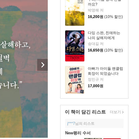
까요?
박영해 저
16,200
원
(10% 할인)
다잉 스완, 친애하는
나의 살해자에게
송대길 저
16,650
원
(10% 할인)
아빠가 아이돌 팬클럽
회장이 되었습니다
정민규 저
17,000
원
이 책이 담긴
리스트
더보기
j***7
님의 리스트
New평리 수서