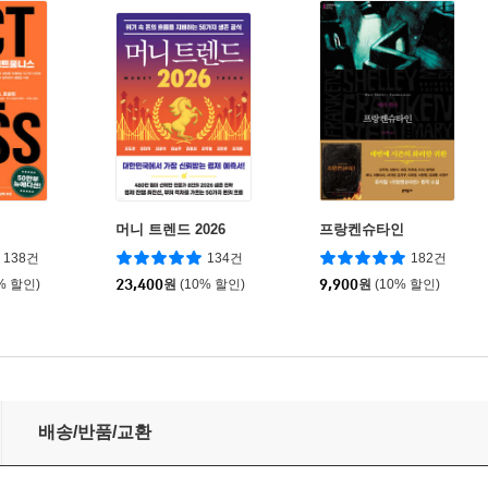
머니 트렌드 2026
프랑켄슈타인
138건
134건
182건
% 할인)
23,400
원
(10% 할인)
9,900
원
(10% 할인)
배송/반품/교환