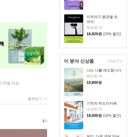
지푸라기 왕관을 쓴
여자
박상영 저
16,920
원
(10% 할인)
이 분야 신상품
더보기
나는 나를 애도합니다
배진희 저
10,800
원
년 08월 31일
펼쳐보기
기적의 하도리카페
조세핀 저
18,000
원
(10% 할인)
1
/5
우리, 다음 생에 만날