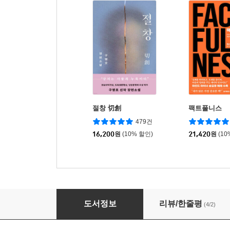
절창 切創
팩트풀니스
479건
16,200
원
(10% 할인)
21,420
원
(10
블랙 인페르노
도서정보
리뷰/한줄평
(4/2)