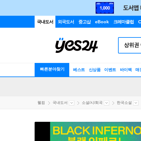
국내도서
외국도서
중고샵
eBook
크레마클럽
C
빠른분야찾기
베스트
신상품
이벤트
바이백
매
웰컴
국내도서
소설/시/희곡
한국소설