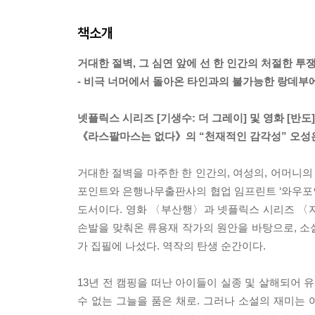
책소개
거대한 절벽, 그 심연 앞에 선 한 인간의 처절한 투
- 비극 너머에서 돌아온 타인과의 불가능한 랑데부
넷플릭스 시리즈 [기생수: 더 그레이] 및 영화 [반도
《라스팔마스는 없다》의 “천재적인 감각성” 오성
거대한 절벽을 마주한 한 인간의, 여성의, 어머니
포인트와 은행나무출판사의 협업 임프린트 ‘와우포인
도서이다. 영화 〈부산행〉과 넷플릭스 시리즈 〈
손발을 맞춰온 류용재 작가의 원안을 바탕으로, 소
가 집필에 나섰다. 역작의 탄생 순간이다.
13년 전 캠핑을 떠난 아이들이 실종 및 살해되어 유
수 없는 그늘을 품은 채로. 그러나 소설의 재미는 