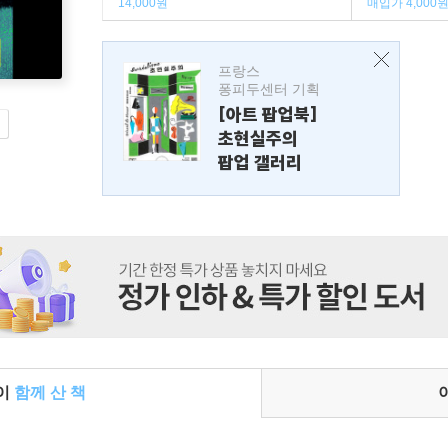
14,000원
매입가 4,000
프랑스
퐁피두센터 기획
[아트 팝업북]
초현실주의
팝업 갤러리
들이
함께 산 책