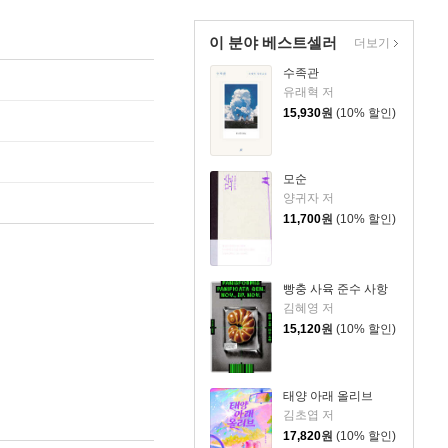
이 분야 베스트셀러
더보기
수족관
유래혁 저
15,930
원
(10% 할인)
모순
양귀자 저
11,700
원
(10% 할인)
빵충 사육 준수 사항
김혜영 저
15,120
원
(10% 할인)
태양 아래 올리브
김초엽 저
17,820
원
(10% 할인)