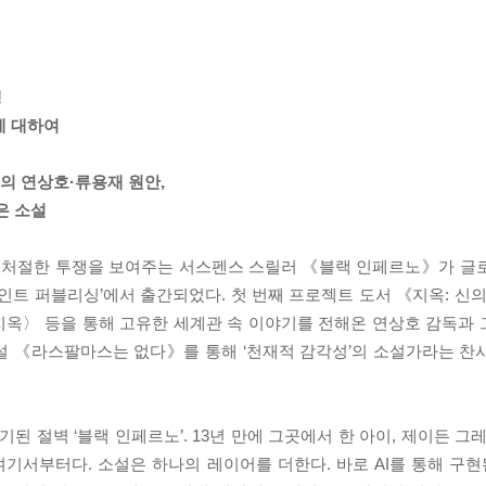
쟁
에 대하여
]의 연상호·류용재 원안,
은 소설
의 처절한 투쟁을 보여주는 서스펜스 스릴러 《블랙 인페르노》가 글
트 퍼블리싱’에서 출간되었다. 첫 번째 프로젝트 도서 《지옥: 신의
지옥〉 등을 통해 고유한 세계관 속 이야기를 전해온 연상호 감독과
설 《라스팔마스는 없다》를 통해 ‘천재적 감각성’의 소설가라는 찬
기된 절벽 ‘블랙 인페르노’. 13년 만에 그곳에서 한 아이, 제이든 그
여기서부터다. 소설은 하나의 레이어를 더한다. 바로 AI를 통해 구현