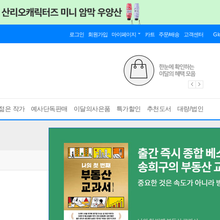
로그인
회원가입
마이페이지
카트
주문/배송
고객센터
Gl
젊은 작가
예사단독판매
이달의사은품
특가할인
추천도서
대량/법인