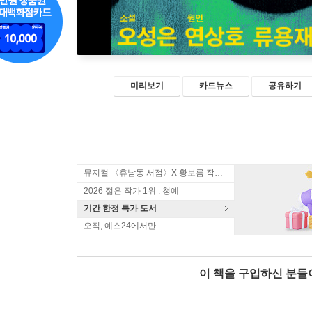
미리보기
카드뉴스
공유하기
뮤지컬 〈휴남동 서점〉X 황보름 작가 북토크
2026 젊은 작가 1위 : 청예
기간 한정 특가 도서
오직, 예스24에서만
이 책을 구입하신 분