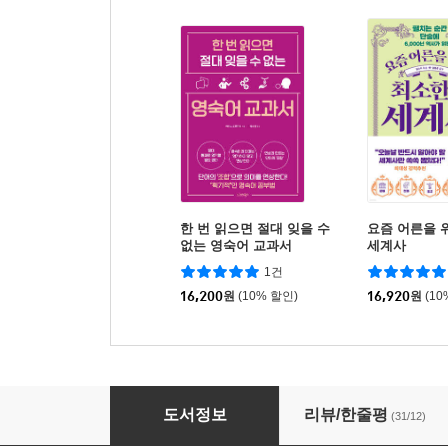
한 번 읽으면 절대 잊을 수
요즘 어른을 
없는 영숙어 교과서
세계사
1건
16,200
원
(10% 할인)
16,920
원
(10
한 번 읽으면 절대 잊을 수 없는 글쓰기 교과서
도서정보
리뷰/한줄평
(31/12)