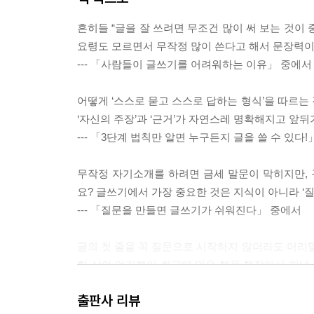
흔히들 “글을 잘 쓰려면 무조건 많이 써 보는 것이
요령도 모르면서 무작정 많이 쓴다고 해서 문장력
--- 「사람들이 글쓰기를 어려워하는 이유」 중에서
어떻게 ‘스스로 묻고 스스로 답하는 형식’을 따르는
‘자신의 주장’과 ‘근거’가 자연스레 명확해지고 앞
--- 「3단계 법칙만 알면 누구든지 글을 쓸 수 있다
무작정 자기소개를 하려면 금세 말문이 막히지만,
요? 글쓰기에서 가장 중요한 것은 지식이 아니라 ‘
--- 「질문을 만들면 글쓰기가 쉬워진다」 중에서
글의 첫 줄을 꼭 질문으로 시작하지 않더라도 머리말 
험 삼아 여러분이 최근에 읽은 책을 책장에서 꺼내 
다. 책과 마찬가지로 신문, 잡지, 인터넷 기사에서
출판사 리뷰
--- 「많은 책이 질문으로 시작하는 이유」 중에서