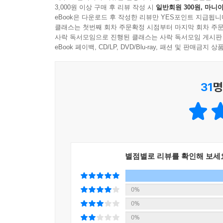
3,000원 이상 구매 후 리뷰 작성 시
일반회원 300원, 마니아
--- 「문장력의 비결은 요약하는 힘」 중에서
eBook은 다운로드 후 작성한 리뷰만 YES포인트 지급됩니
이어 2단계에서는 ‘큰 질문’을 ‘작은 질문’ 여러 
클래스는 첫번째 회차 주문확정 시점부터 마지막 회차 주문
대로 아무 내용이나 휘갈길 것이 아니라, 먼저 질
사락 독서모임으로 진행된 클래스는 사락 독서모임 게시판
가능해지는 것이다. 이 방법이 최고의 글쓰기 훈
eBook 페이백, CD/LP, DVD/Blu-ray, 패션 및 판매금
말문이 막히지만 구체적인 질문이 있다면 마치 인
지식이 아니라 질문이다. 글을 조리 있게 쓰고 싶
31
명
수험생까지 이 책에서 소개하는 ‘논리적 글쓰기의
시작할 것이다.
별점별로 리뷰를 확인해 보세
0%
0%
0%