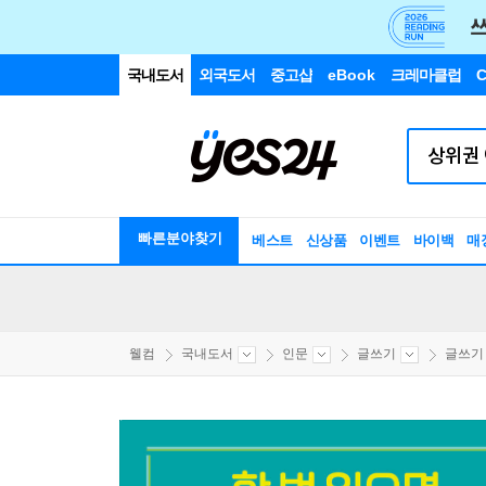
국내도서
외국도서
중고샵
eBook
크레마클럽
C
빠른분야찾기
베스트
신상품
이벤트
바이백
매
웰컴
국내도서
인문
글쓰기
글쓰기