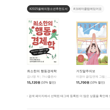
#2025올해의청소년추천도서
#크레마클럽에있어요
최소한의 행동경제학
거짓말주의보
김나영 저
가나출판사
이경아 글/김연제 그림
한
|
|
15,120
원
(10% 할인)
11,700
원
(10% 할인)
검색 페이지에서 선택된 태그에 등록된 더 많은 상품을 확인해 