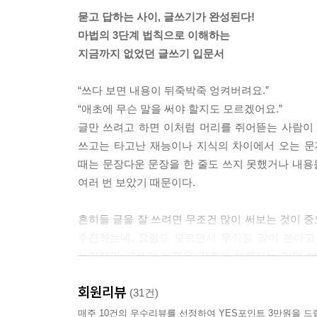
묻고 답하는 사이, 글쓰기가 완성된다!
독서감상문을 쓰던 기억을 떠올려 봅시다. 책은 참 
마법의 3단계 법칙으로 이해하는
던 경험이 한 번쯤 있지 않습니까? 이것 역시 ‘큰 
지금까지 없었던 글쓰기 입문서
--- 「질문이 구체적일수록 쓰기 쉽다」 중에서
“쓰다 보면 내용이 뒤죽박죽 엉켜버려요.”
국어 과목에서 가르치는 내용도 마찬가지입니다. “이
“애초에 무슨 말을 써야 할지도 모르겠어요.”
슨 사건을 겪었지?’, ‘A는 어떤 사람이지?’와 
글만 쓰려고 하면 이처럼 머리를 쥐어뜯는 사람이 
해결하는 것입니다. 국어에서 배우는 내용은 바로 이
쓰고는 타고난 재능이나 지식의 차이에서 오는 문
--- 「대답은 어떻게 만들까?」 중에서
때는 문장다운 문장을 한 줄도 쓰지 못했거나 내
여러 번 보았기 때문이다.
평범한 일상 속 갑자기 예상치 못한 사건이 일어나면
같이 믿고 있던 상식이 사실은 틀린 내용이었음을 깨
흔히들 글을 잘 쓰려면 무조건 많이 써보는 것이 
대로 살릴 수 있는 순간에 ‘보류’를 사용합니다.
추천하는데, 요령도 모르면서 무작정 많이 쓴다고
--- 「보류」 중에서
논리적인 글쓰기 능력을 갖추기 위해서는 어떤 방
‘스스로 질문을 만들고 대답하는 것!’ 이것이 전부
‘단어 수가 적으니 도쿄대 시험이 훨씬 쉽지 않을까
회원리뷰
사람도 주제가 잘 드러나는 논리적이고 읽기 쉬운 글
(31건)
만 쥐어짜야 합니다. 이 ‘짧게 쓰라는 압박’이야말
만든다.
매주 10건의 우수리뷰를 선정하여 YES포인트 3만원을 드