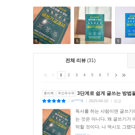
5
5
5
전체 리뷰
(31)
1
2
3
4
5
6
7
3단계로 쉽게 글쓰는 방법
종이책
주간우수작
n*****4
2025-04-10
신고
|
|
|
독서를 하는 사람이면 글쓰기에
는 것은 아니다. 왜 글쓰기가
막할 것이다. 나 역시도 그랬다