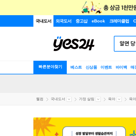
국내도서
외국도서
중고샵
eBook
크레마클럽
C
빠른분야찾기
베스트
신상품
이벤트
바이백
매
웰컴
국내도서
가정 살림
육아
육아