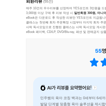
회원리뷰
·아이의 자존감을 키우는 대화법과 상호작용 방법
(55건)
·각 발달 단계별 자기조절력 향상 전략
매주 10건의 우수리뷰를 선정하여 YES포인트 3만원을 드
3,000원 이상 구매 후 리뷰 작성 시
일반회원 300원, 마니아
·놀이를 통한 자연스러운 학습 방법
eBook은 다운로드 후 작성한 리뷰만 YES포인트 지급됩니
·0~6세 맞춤형 생활습관 형성 가이드
클래스는 첫번째 회차 주문확정 시점부터 마지막 회차 주문
·수면, 식사, 배변 훈련의 단계별 접근법
사락 독서모임으로 진행된 클래스는 사락 독서모임 게시판
·아이의 언어능력을 키우는 실천적 솔루션
eBook 페이백, CD/LP, DVD/Blu-ray, 패션 및 판매금
·아이의 공격성을 낮추는 3단계 상호작용법
55
명
“우리 아이 기질에 딱 맞는 육아!”
아이의 네 가지 기질별 맞춤 육아 솔루션 대공개
아이를 키우다 보면 ‘도대체 무엇이 문제일까?’, ‘
아이의 행동이 이해되지 않고 변화가 보이지 않을 때
AI가 리뷰를 요약했어요!
저자는 ‘TCI 기질 성격검사’ 이론을 바탕으로 아이
구체적인 육아 방법을 소개한다. 예를 들어, 위험회
민주쌤의 육아 코칭 백과는 0세부터 6세까
자극추구 기질의 아이에게는 안전한 규칙 안에서 충
발달 단계별 맞춤형 육아 솔루션을 제시합니