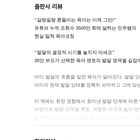
세계를 명확히 구분하지 못하거든요. 쉽게 말해서 상
출판사 리뷰
럼 이야기하는 거예요. 이럴 때는 “거짓말은 나쁜 
에 엄마랑 꼭 가 보자.”라고 말해 주세요.
“갈팡질팡 흔들리는 육아는 이제 그만!”
--- p.76
유튜브 누적 조회수 3500만 회에 달하는 민주쌤의
현실 밀착 육아코칭
식사 도구 사용을 익히기 위해서는 먼저 국자, 숟가
이나 곡식을 떠 보는 놀이를 통해 숟가락을 잡고 
“발달의 결정적 시기를 놓치지 마세요”
익힐 수 있습니다.
30만 부모가 선택한 육아 멘토의 발달 영역별 길잡
--- p.110
아이 발달의 흐름을 알면 육아가 달라진다. 발달 
아이의 현재 발달 상태를 정확히 파악하고 그에 맞
이 책에는 현장 경험에서 찾아낸 발달 단계에 따른 
바탕으로 발달 단계별 특징, 적절한 자극과 놀이 방
솔루션은 막연한 육아 불안을 자신감으로 바꾸어 줄
·연령별 발달 특성과 그에 맞는 부모의 역할