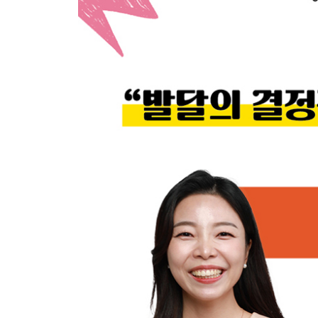
- 집중력을 높여주는 4단계 방법
- 거부감 없이 한글 가르치는 방법
- 스스로 공부하는 아이로 키우는 다섯 가지 방법
[민주쌤의 현실 밀착 육아코칭]
5. 생활습관이 아이의 평생을 만든다
- 기본생활습관 가르치기 - “세 살 버릇 여든까지 간다
- 연령별 생활습관 만들기
- 자조능력 키우기
[민주쌤의 현실 밀착 육아코칭]
- 0~6세 연령별로 다른 식습관 교육법
- 밥 먹일 때 부모가 하지 말아야 할 행동 다섯 가지
- 재우려는 엄마, 버티려는 아이를 위한 올바른 수
- 수면 독립을 위한 분리수면 시기와 방법
[민주쌤의 현실 밀착 육아코칭]
- 지혜롭게 배변훈련 시작하기
- 배변훈련 방법 4단계