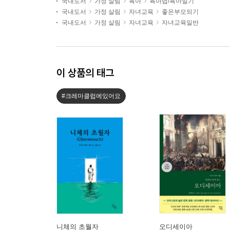
국내도서
가정 살림
육아
육아법/육아일기
국내도서
가정 살림
자녀교육
좋은부모되기
국내도서
가정 살림
자녀교육
자녀교육일반
이 상품의 태그
#크레마클럽에있어요
니체의 초월자
오디세이아