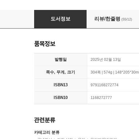
민주쌤의 육아 코칭 백과
도서정보
리뷰/한줄평
(55/12)
품목정보
발행일
2025년 02월 13일
쪽수, 무게, 크기
304쪽 | 574g | 148*205*30
ISBN13
9791168272774
ISBN10
1168272777
관련분류
카테고리 분류