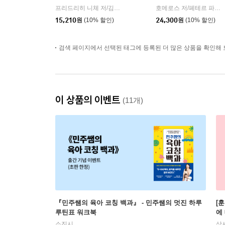
프리드리히 니체 저/김철 편역
히읏
호메로스 저/페테르 파울 루벤스 그림/박문재 역
|
15,210
원
(10% 할인)
24,300
원
(10% 할인)
검색 페이지에서 선택된 태그에 등록된 더 많은 상품을 확인해 
이 상품의 이벤트
(11개)
『민주쌤의 육아 코칭 백과』 - 민주쌤의 멋진 하루
[
루틴표 워크북
에
소진시
상