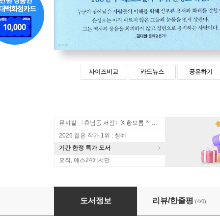
사이즈비교
카드뉴스
공유하기
뮤지컬 〈휴남동 서점〉X 황보름 작가 북토크
2026 젊은 작가 1위 : 청예
기간 한정 특가 도서
오직, 예스24에서만
가시 그물
도서정보
리뷰/한줄평
(4/0)