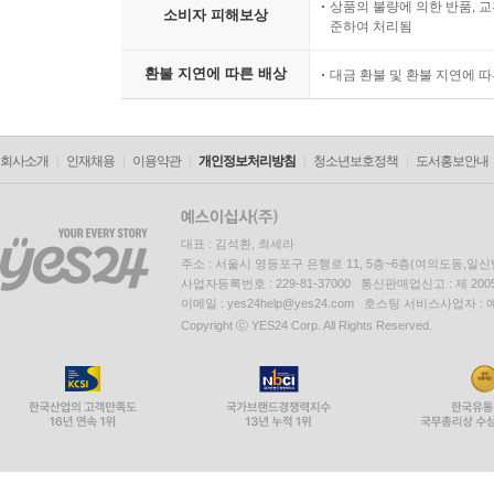
상품의 불량에 의한 반품, 교
소비자 피해보상
준하여 처리됨
환불 지연에 따른 배상
대금 환불 및 환불 지연에 
회사소개
인재채용
이용약관
개인정보처리방침
청소년보호정책
도서홍보안내
대표 : 김석환, 최세라
주소 : 서울시 영등포구 은행로 11, 5층~6층(여의도동,일신
사업자등록번호 : 229-81-37000 통신판매업신고 : 제 200
이메일 : yes24help@yes24.com 호스팅 서비스사업자 :
Copyright ⓒ YES24 Corp. All Rights Reserved.