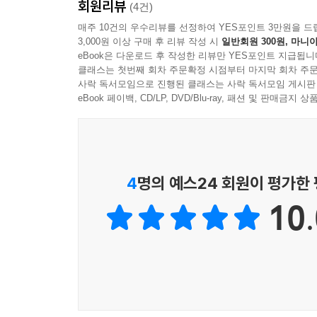
회원리뷰
(4건)
다연의 유언으로 동규가 회고하듯 다연의 삶을 
매주 10건의 우수리뷰를 선정하여 YES포인트 3만원을 드
연결되는지를 이해하고 공유하려는 것이다. 다연의 아
3,000원 이상 구매 후 리뷰 작성 시
일반회원 300원, 마니아
이들의 넋을 진혼하려던 것과 토착 일본인이 우리
eBook은 다운로드 후 작성한 리뷰만 YES포인트 지급됩니
민족에게 미래는 없다’라는 말처럼 지금과는 다른, 
클래스는 첫번째 회차 주문확정 시점부터 마지막 회차 주문
사락 독서모임으로 진행된 클래스는 사락 독서모임 게시판
희망이 있어서 현실을 견디어나가는 힘이 있는 것이
eBook 페이백, CD/LP, DVD/Blu-ray, 패션 및 판매금
4
명의 예스24 회원이 평가한
10.