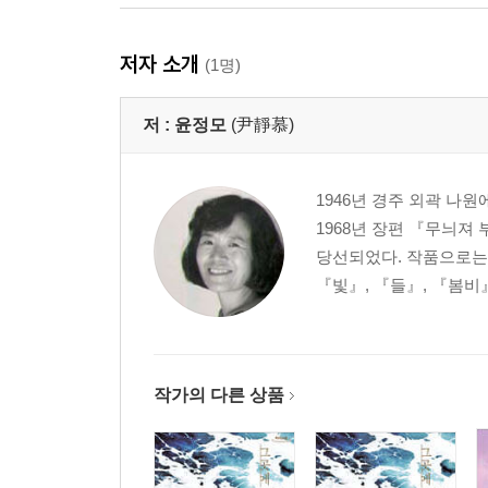
저자 소개
(1명)
저 :
윤정모
(尹靜慕)
1946년 경주 외곽 나
1968년 장편 『무늬져
당선되었다. 작품으로는 
『빛』, 『들』, 『봄비』
작가의 다른 상품