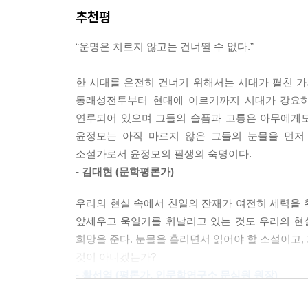
추천평
“언니의 잘못이 아니잖아요. 업보지요. 언니, 그거 알
용서는 간단하지가 않다. 용서하지 못하는 것과 고마
래야 한다. 왠지 아시오? 내 미래의 지도를 깨끗한
“운명은 치르지 않고는 건너뛸 수 없다.”
동규를 끝까지 지키지 못한 과보였을까? 다연은 
들은 용서할 수가 없다고요? 그럼 이렇게 합시다. 
냉방에서 푸른똥을 뭉개고 앉아 울고 있는 동규의
어버립시다.
한 시대를 온전히 건너기 위해서는 시대가 펼친 
동규에게 엄마가 아닌 철천지수가 되고 족쇄를 찬 채
--- p.230
동래성전투부터 현대에 이르기까지 시대가 강요하
연루되어 있으며 그들의 슬픔과 고통은 아무에게도
개인적 상처 = 시대적 아픔
어젯밤에 꾼 꿈인지도 모르겠다. 어떤 환영이 버스 
윤정모는 아직 마르지 않은 그들의 눈물을 먼저
어떻게 분유할 것인가
서 빠져나오려고 발버둥쳤다. 가시에 온몸이 찔려 피
소설가로서 윤정모의 필생의 숙명이다.
져왔다. 하지만 햇살 밧줄은 그물에 닿지 않았다. 
- 김대현 (문학평론가)
윤정모 작가가 그리는 이야기 속 등장인물의 상처
고 물어뜯기만 했다. 온 얼굴이 찢겼을 때 마침내
서로의 사건에 연루되어 있으며 그들의 슬픔과 고
다. 햇살이 아기를 받아 안을 때 어미 인어는 조용히
우리의 현실 속에서 친일의 잔재가 여전히 세력을 
화해를 말할 때 윤정모는 아직 마르지 않은 그들의 
앞세우고 욱일기를 휘날리고 있는 것도 우리의 현
시대적 아픔과 고통 속에서도 희망을 잃지 않았던 
--- p.230
희망을 준다. 눈물을 흘리면서 읽어야 할 소설이고,
것이 아니겠는가?
왜놈들 앞에서 학춤을 춘다는 것은 언젠가는 떨치고 
- 황선열 (평론가, 인문학연구소 문심원 원장)
예고해주는 것이다.(71쪽)