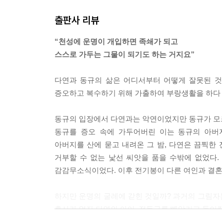
사람은 저마다 마음의 그릇을 가지고 있다. 선한 마
출판사 리뷰
는 유일한 방법이라고 했다. 다연 언니가 동규와 이
귀결할 수도 있지 않았을까? 다연 언니는 지혜와 
“천성에 운명이 개입하면 족쇄가 되고
대체 어떤 악업이었기에 다연 언니의 일생이 그토
스스로 가두는 그물이 되기도 하는 거지요”
--- p.142
다연과 동규의 삶은 어디서부터 어떻게 잘못된 것
언니의 살인은 동규를 살리기 위한 방편(方便)이었
증오하고 복수하기 위해 가출하여 부랑생활을 하다
짓을 한 것이라면, 그 이유가 십바라밀 중 하나라면
피붙이라는 것이었다. 그렇다면 혈통? 언니는 철저
동규의 입장에서 다연과는 악연이었지만 동규가 모르는
그러니까 언니에게는 피붙이라는 단순한 의미보다 
동규를 증오 속에 가두어버린 이는 동규의 아버
정신의 행로가 아니었을까?
아버지를 산에 묻고 내려온 그 밤, 다연은 끔찍
--- p.160
거부할 수 없는 낯선 씨앗을 품을 수밖에 없었다
감감무소식이었다. 이후 전기봉이 다른 여인과 결혼
“너 그거 아니? 그 애의 거친 말투, 협박까지도 나
맙고 대견하니? 나에게 골목대장처럼 명령했을 때도 
하지만 운명의 굴레에 갇힌 것일까? 과거의 그림자
것, 가정을 만들고 잘 꾸리면서 보통 사람들처럼 화
후사가 없자 다연의 아이, 전동규를 빼앗기고 돌이킬
--- p.224