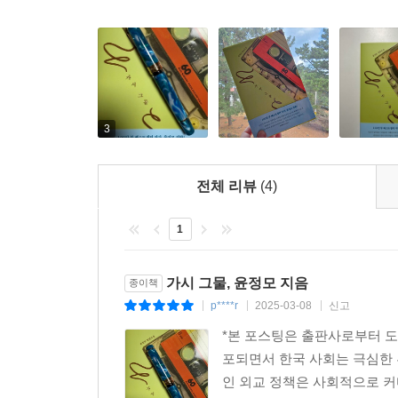
3
전체 리뷰
(4)
1
가시 그물, 윤정모 지음
종이책
p****r
2025-03-08
신고
|
|
|
*본 포스팅은 출판사로부터 도
포되면서 한국 사회는 극심한 
인 외교 정책은 사회적으로 