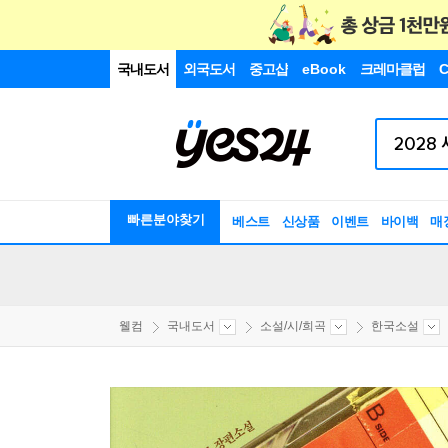
국내도서
외국도서
중고샵
eBook
크레마클럽
C
빠른분야찾기
베스트
신상품
이벤트
바이백
매
웰컴
국내도서
소설/시/희곡
한국소설