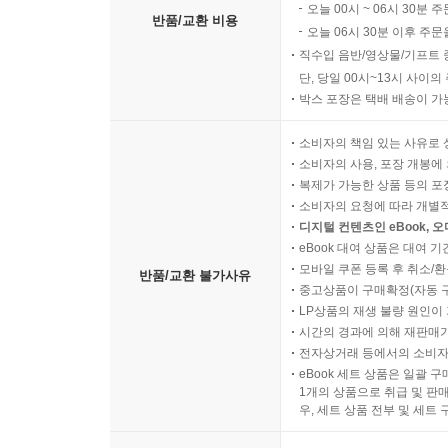
오늘 00시 ~ 06시 30분 
반품/교환 비용
오늘 06시 30분 이후 주문
직수입 음반/영상물/기프트 
단, 당일 00시~13시 사이
박스 포장은 택배 배송이 가
소비자의 책임 있는 사유로 
소비자의 사용, 포장 개봉에 
복제가 가능한 상품 등의 포장을 
소비자의 요청에 따라 개별
디지털 컨텐츠인 eBook, 
eBook 대여 상품은 대여 기
모바일 쿠폰 등록 후 취소/환
반품/교환 불가사유
중고상품이 구매확정(자동 
LP상품의 재생 불량 원인이 기
시간의 경과에 의해 재판매가
전자상거래 등에서의 소비자
eBook 세트 상품은 일괄 
1개의 상품으로 취급 및 판매
우, 세트 상품 전부 및 세트