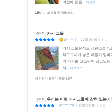
이번에 읽은...
더보기
1명
이 이 리뷰를 추천합니다.
가시 그물
종이책
d*******4
2025-03-30
신고
|
|
|
가시 그물윤정모 장편소설 / 
히고그녀가 낳은 아들이 밑바닥 세상으로던
의 역사를 고스란히 담고있는 
사...
더보기
이 리뷰가 도움이 되었나요?
우리는 어떤 가시그물에 갇혀 있는가
종이책
d*********9
2025-03-28
신고
|
|
|