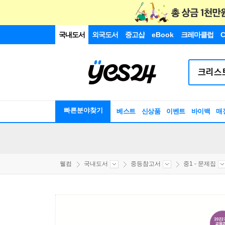
국내도서
외국도서
중고샵
eBook
크레마클럽
C
빠른분야찾기
베스트
신상품
이벤트
바이백
매
웰컴
국내도서
중등참고서
중1 - 문제집