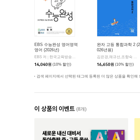
EBS 수능완성 영어영역
완자 고등 통합과학 2 (2
영어 (2026년)
026년용)
EBS 저
한국교육방송공사
김은경,채규선,조향숙 등저
|
14,040
원
(10% 할인)
16,650
원
(10% 할인)
검색 페이지에서 선택된 태그에 등록된 더 많은 상품을 확인해 
이 상품의 이벤트
(8개)